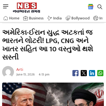
Skip
M
to
e
content
Home
Breaking News
Lottery For India As Soon As America Iran War Stops
n
Home
»
Business
»
India
Bollywood
Int
u
B
અમેરિકા-ઈરાન યુદ્ધ અટકતાં જ
u
ભારતને લોટરી! LPG, CNG અને
t
t
ખાતર સહિત આ 10 વસ્તુઓ થશે
o
n
સસ્તી
Arti
June 15, 2026
4:13 pm