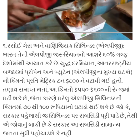
૧. રસોઈ ગેસ અને વાણિજ્યિક સિલિન્ડર (એલપીજી):
ભારત તેની એલપીજી જરૂરિયાતનો આશરે ૬૦% ગલ્ફ
દેશોમાંથી આયાત કરે છે. યુદ્ધ દરમિયાન, આંતરરાષ્ટ્રીય
બજારમાં પ્રોપેન અને બ્યુટેન (એલપીજીના મુખ્ય ઘટકો)
ની કિંમતો પ્રતિ મેટ્રિક ટન $૮૦૦ ને વટાવી ગઈ હતી.
તણાવ સમાપ્ત થતાં, આ કિંમતો $૫૫૦-$૬૦૦ ની રેન્જમાં
ઘટી શકે છે, જેના કારણે ઘરેલુ એલપીજી સિલિન્ડરની
કિંમતમાં ૭૦ થી ૧૦૦ રૂપિયાનો ઘટાડો થઈ શકે છે. જો કે,
સરકાર પહેલાથી જ સિલિન્ડર પર સબસિડી પૂરી પાડે છે, તેથી
એ જોવાનું બાકી છે કે સરકાર આ સબસિડી સામાન્ય
જનતા સુધી પહોંચાડશે કે નહીં.