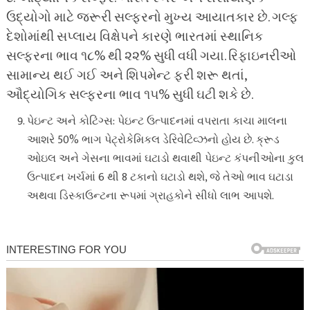
ઉદ્યોગો માટે જરૂરી સલ્ફરનો મુખ્ય આયાતકાર છે. ગલ્ફ
દેશોમાંથી સપ્લાય વિક્ષેપને કારણે ભારતમાં સ્થાનિક
સલ્ફરના ભાવ ૧૮% થી ૨૨% સુધી વધી ગયા. રિફાઇનરીઓ
સામાન્ય થઈ ગઈ અને શિપમેન્ટ ફરી શરૂ થતાં,
ઔદ્યોગિક સલ્ફરના ભાવ ૧૫% સુધી ઘટી શકે છે.
પેઇન્ટ અને કોટિંગ્સ: પેઇન્ટ ઉત્પાદનમાં વપરાતા કાચા માલના
આશરે 50% ભાગ પેટ્રોકેમિકલ ડેરિવેટિવ્ઝનો હોય છે. ક્રૂડ
ઓઇલ અને ગેસના ભાવમાં ઘટાડો થવાથી પેઇન્ટ કંપનીઓના કુલ
ઉત્પાદન ખર્ચમાં 6 થી 8 ટકાનો ઘટાડો થશે, જે તેઓ ભાવ ઘટાડા
અથવા ડિસ્કાઉન્ટના રૂપમાં ગ્રાહકોને સીધો લાભ આપશે.