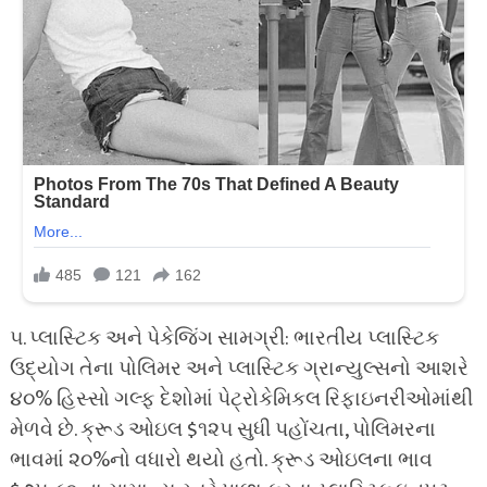
૫. પ્લાસ્ટિક અને પેકેજિંગ સામગ્રી: ભારતીય પ્લાસ્ટિક
ઉદ્યોગ તેના પોલિમર અને પ્લાસ્ટિક ગ્રાન્યુલ્સનો આશરે
૪૦% હિસ્સો ગલ્ફ દેશોમાં પેટ્રોકેમિકલ રિફાઇનરીઓમાંથી
મેળવે છે. ક્રૂડ ઓઇલ $૧૨૫ સુધી પહોંચતા, પોલિમરના
ભાવમાં ૨૦%નો વધારો થયો હતો. ક્રૂડ ઓઇલના ભાવ