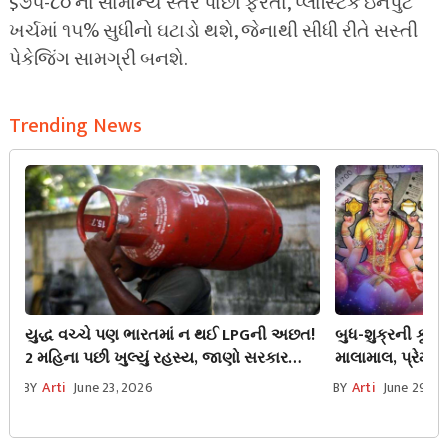
$૭૫-૮૦ ના સામાન્ય સ્તરે પાછા ફરતા, પ્લાસ્ટિક ઇનપુટ
ખર્ચમાં ૧૫% સુધીનો ઘટાડો થશે, જેનાથી સીધી રીતે સસ્તી
પેકેજિંગ સામગ્રી બનશે.
Trending News
યુદ્ધ વચ્ચે પણ ભારતમાં ન થઈ LPGની અછત!
બુધ-શુક્રની કૃપ
2 મહિના પછી ખુલ્યું રહસ્ય, જાણો સરકાર
માલામાલ, પ્રેમ સ
ક્યાંથી લાવી આટલો બધો ગેસ
BY
Arti
June 23, 2026
BY
Arti
June 29, 2