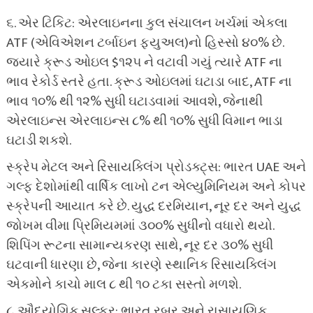
૬. એર ટિકિટ: એરલાઇનના કુલ સંચાલન ખર્ચમાં એકલા
ATF (એવિએશન ટર્બાઇન ફ્યુઅલ)નો હિસ્સો ૪૦% છે.
જ્યારે ક્રૂડ ઓઇલ $૧૨૫ ને વટાવી ગયું ત્યારે ATF ના
ભાવ રેકોર્ડ સ્તરે હતા. ક્રૂડ ઓઇલમાં ઘટાડા બાદ, ATF ના
ભાવ ૧૦% થી ૧૨% સુધી ઘટાડવામાં આવશે, જેનાથી
એરલાઇન્સ એરલાઇન્સ ૮% થી ૧૦% સુધી વિમાન ભાડા
ઘટાડી શકશે.
સ્ક્રેપ મેટલ અને રિસાયક્લિંગ પ્રોડક્ટ્સ: ભારત UAE અને
ગલ્ફ દેશોમાંથી વાર્ષિક લાખો ટન એલ્યુમિનિયમ અને કોપર
સ્ક્રેપની આયાત કરે છે. યુદ્ધ દરમિયાન, નૂર દર અને યુદ્ધ
જોખમ વીમા પ્રિમિયમમાં ૩૦૦% સુધીનો વધારો થયો.
શિપિંગ રૂટના સામાન્યકરણ સાથે, નૂર દર ૩૦% સુધી
ઘટવાની ધારણા છે, જેના કારણે સ્થાનિક રિસાયક્લિંગ
એકમોને કાચો માલ ૮ થી ૧૦ ટકા સસ્તો મળશે.
૮. ઔદ્યોગિક સલ્ફર: ભારત રબર અને રાસાયણિક