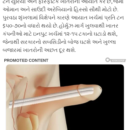
ટન યુરિયા અને ફોસ્ફેટિક ખાતરોની આયાત કરે છે, જેમાં
ઓમાન અને સાઉદી અરેબિયાનો હિસ્સો સૌથી મોટો છે.
પુરવઠા શૃંખલામાં વિક્ષેપને કારણે આયાત ખર્ચમાં પ્રતિ ટન
$૫૦-૭૦નો વધારો થયો છે. હોર્મુઝ માર્ગ ખુલવાથી ખાતર
કંપનીઓ માટે ઇનપુટ ખર્ચમાં ૧૨-૧૫ ટકાનો ઘટાડો થશે,
જેનાથી સરકારનો સબસિડીનો બોજ ઘટશે અને ખુલ્લા
બજારમાં ખાતરોની અછત દૂર થશે.