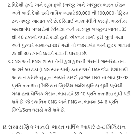
વિદેશી ફળો અને સૂકા ફળો (ખજૂર અને અંજીર): ભારત ઈરાન
અને ખાડી દેશોમાંથી વાર્ષિક આશરે 90,000 થી 100,000 મેટ્રિક
ટન ખજૂર આયાત કરે છે. દરિયાઈ નાકાબંધીને કારણે, ભારતીય
જથ્થાબંધ બજારોમાં કિમિયા અને મઝલૂમ ખજૂરના ભાવમાં 35
થી 40 ટકાનો વધારો થયો હતો. એકવાર માર્ગો ફરી ખુલી ગયા
અને પુરવઠો સામાન્ય થઈ ગયો, તો જથ્થાબંધ અને છૂટક ભાવમાં
25 થી 30 ટકાનો ઘટાડો થવાની ધારણા છે.
CNG અને PNG: ભારત તેની કુલ કુદરતી ગેસની જરૂરિયાતના
આશરે 50 ટકા (LNG સ્વરૂપમાં) કતાર અને UAE જેવા દેશોમાંથી
આયાત કરે છે. યુદ્ધના ભયને કારણે હાજર LNG ના ભાવ $15-18
પ્રતિ mmBtu (મિલિયન બ્રિટિશ થર્મલ યુનિટ) સુધી પહોંચી
ગયા હતા. વૈશ્વિક ગેસના ભાવ હવે $9-10 પ્રતિ mmBtu સુધી ઘટી
શકે છે, જે સ્થાનિક CNG અને PNG ના ભાવમાં $4-6 પ્રતિ
કિલો/Scm ઘટાડો કરી શકે છે.
૪. રાસાયણિક ખાતરો: ભારત વાર્ષિક આશરે ૭-૮ મિલિયન