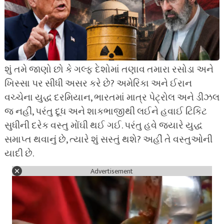
શું તમે જાણો છો કે ગલ્ફ દેશોમાં તણાવ તમારા રસોડા અને
ખિસ્સા પર સીધી અસર કરે છે? અમેરિકા અને ઈરાન
વચ્ચેના યુદ્ધ દરમિયાન, ભારતમાં માત્ર પેટ્રોલ અને ડીઝલ
જ નહીં, પરંતુ દૂધ અને શાકભાજીથી લઈને હવાઈ ટિકિટ
સુધીની દરેક વસ્તુ મોંઘી થઈ ગઈ. પરંતુ હવે જ્યારે યુદ્ધ
સમાપ્ત થવાનું છે, ત્યારે શું સસ્તું થશે? અહીં તે વસ્તુઓની
યાદી છે.
Advertisement