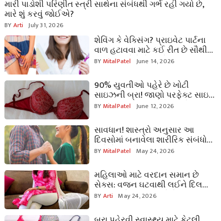
મારી પાડોશી પરિણીત સ્ત્રી સાથેના સંબંધથી ગર્ભ રહી ગયો છે,
મારે શું કરવું જોઈએ?
BY
Arti
July 31, 2026
શેવિંગ કે વેક્સિંગ? પ્રાઇવેટ પાર્ટના
વાળ હટાવવા માટે કઈ રીત છે સૌથી
સુરક્ષિત; ડર્મેટોલોજિસ્ટે જણાવ્યું
BY
MitalPatel
June 14, 2026
અસલી સત્ય
90% યુવતીઓ પહેરે છે ખોટી
સાઇઝની બ્રા! જાણો પરફેક્ટ સાઇઝ
જાણવાની આ 2 મિનિટની ફોર્મ્યુલા
BY
MitalPatel
June 12, 2026
સાવધાન! શાસ્ત્રો અનુસાર આ
દિવસોમાં બનાવેલા શારીરિક સંબંધો
લાવે છે ઘરમાં દરિદ્રતા, ન કરો આ
BY
MitalPatel
May 24, 2026
મોટી ભૂલ
મહિલાઓ માટે વરદાન સમાન છે
સેક્સ: વજન ઘટવાથી લઈને દિલની
બીમારીઓ સુધી, જાણો તેના આ
BY
Arti
May 24, 2026
અદ્ભુત ફાયદા
બ્રા પહેરવી સ્વાસ્થ્ય માટે કેટલી