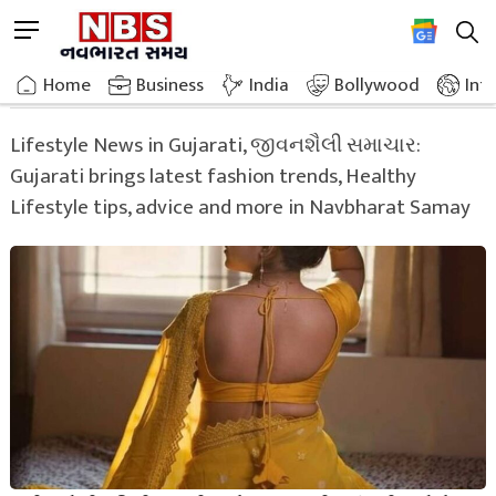
Skip
M
to
e
content
Home
Lifestyle
n
Home
»
Business
India
Bollywood
Int
u
B
Lifestyle News in Gujarati, જીવનશૈલી સમાચાર:
u
Gujarati brings latest fashion trends, Healthy
t
t
Lifestyle tips, advice and more in Navbharat Samay
o
n