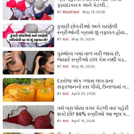
ફાયદાકારક અને કેટલી
નુકસાનકારક? મહિલાઓએ જાણવી
BY
MitalPatel
May 19, 2026
જોઈએ આ મહત્વની વાત
કુવારી છોકરીઓ અને પરણેલી
સ્ત્રીઓની બ્રામાં શું તફાવત હોય
છે? જાણો જરૂરિયાત મુજબ યોગ્ય
BY
Arti
May 19, 2026
પસંદગી કેવી રીતે કરવી
પુરુષોના બધા વાળ ખરી જાય છે,
જ્યારે સ્ત્રીઓ ટાલ કેમ નથી પડતી?
આ રહ્યું સાચું કારણ.
BY
Arti
May 16, 2026
દરરોજ એક ગ્લાસ લાકડાના
સફરજનનો રસ પીવો, ઉનાળામાં તમે
વારંવાર બીમાર નહીં પડો, તમારું
BY
Arti
April 30, 2026
સ્વાસ્થ્ય સંપૂર્ણ રહેશે.
તમે બ્રા ધોયા વગર કેટલી વાર પહેરી
શકો છો? 99% સ્ત્રીઓ આ ભૂલ કરે
છે. તેને પહેરવાની અને ધોવાની સાચી
BY
Arti
April 19, 2026
રીત શીખો.