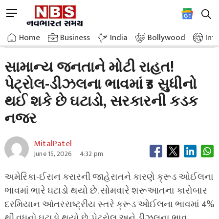
Skip
M
to
e
content
Home
Breaking News
Big Relief For The Common Man Petrol Diesel
n
Home
»
Business
»
India
Bollywood
Int
u
B
સામાન્ય જનતાને મોટી રાહત!
u
પેટ્રોલ-ડીઝલના ભાવમાં ₹3 સુધીનો
t
t
થઈ શકે છે ઘટાડો, સરકારની કડક
o
n
નજર
MitalPatel
June 15, 2026
4:32 pm
અમેરિકા-ઈરાન કરારની જાહેરાતને કારણે ક્રૂડ ઓઈલના
ભાવમાં ભારે ઘટાડો થયો છે. સોમવારે શરૂઆતના કારોબાર
દરમિયાન આંતરરાષ્ટ્રીય સ્તરે ક્રૂડ ઓઈલના ભાવમાં 4%
થી વધુનો ઘટાડો થયો છે. પેટ્રોલ અને ડીઝલના ભાવ