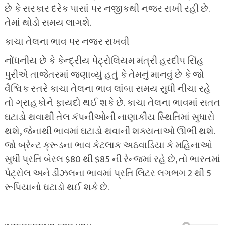
છે કે સરકાર દરેક પાસાં પર નજીકથી નજર રાખી રહી છે.
તેમાં થોડો સમય લાગશે.
કાચા તેલના ભાવ પર નજર રાખવી
નોંધનીય છે કે કેન્દ્રીય પેટ્રોલિયમ મંત્રી હરદીપ સિંહ
પુરીએ તાજેતરમાં જણાવ્યું હતું કે તેમનું માનવું છે કે જો
વૈશ્વિક સ્તરે કાચા તેલના ભાવ લાંબા સમય સુધી નીચા રહે
તો ગ્રાહકોને ફાયદો થઈ શકે છે. કાચા તેલના ભાવમાં સતત
ઘટાડો થવાથી તેલ કંપનીઓની નાણાકીય સ્થિતિમાં સુધારો
થશે, જેનાથી ભાવમાં ઘટાડો થવાની શક્યતાઓ ઊભી થશે.
જો બ્રેન્ટ ક્રૂડના ભાવ કેટલાક અઠવાડિયા કે મહિનાઓ
સુધી પ્રતિ બેરલ $80 થી $85 ની રેન્જમાં રહે છે, તો ભારતમાં
પેટ્રોલ અને ડીઝલના ભાવમાં પ્રતિ લિટર લગભગ 2 થી 5
રૂપિયાનો ઘટાડો થઈ શકે છે.