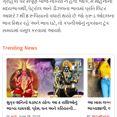
ગ્રાહકો પર સંપૂર્ણ બોજ નાખ્યો ન હતો. જોકે, મે મહિનાના
મધ્યભાગથી, પેટ્રોલ અને ડીઝલના ભાવમાં પ્રતિ લિટર
આશરે 7 થી 8 રૂપિયાનો વધારો થયો છે. જો ક્રૂડ ઓઇલના
ભાવ સ્થિર રહે અને ભાવ ઘટે, તો કંપનીઓનું નુકસાન ટૂંક
સમયમાં વસૂલ કરવામાં આવશે.
Trending News
શુક્ર-શનિનો ષડાષ્ટક યોગ: આ 4 રાશિઓનું
આ ખાસ લગ્નમાં 
ભાગ્ય ચમકશે, પ્રેમ, ધન અને કરિયરની
ભાગ્યશાળી, લગ્
તમામ મુશ્કેલીઓ થશે દૂર!
ચમકી જાય છે!
BY
Arti
June 28, 2026
BY
MitalPatel
Jun