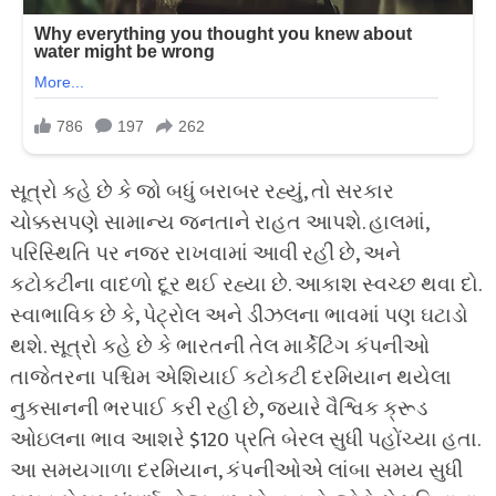
સૂત્રો કહે છે કે જો બધું બરાબર રહ્યું, તો સરકાર
ચોક્કસપણે સામાન્ય જનતાને રાહત આપશે. હાલમાં,
પરિસ્થિતિ પર નજર રાખવામાં આવી રહી છે, અને
કટોકટીના વાદળો દૂર થઈ રહ્યા છે. આકાશ સ્વચ્છ થવા દો.
સ્વાભાવિક છે કે, પેટ્રોલ અને ડીઝલના ભાવમાં પણ ઘટાડો
થશે. સૂત્રો કહે છે કે ભારતની તેલ માર્કેટિંગ કંપનીઓ
તાજેતરના પશ્ચિમ એશિયાઈ કટોકટી દરમિયાન થયેલા
નુકસાનની ભરપાઈ કરી રહી છે, જ્યારે વૈશ્વિક ક્રૂડ
ઓઇલના ભાવ આશરે $120 પ્રતિ બેરલ સુધી પહોંચ્યા હતા.
આ સમયગાળા દરમિયાન, કંપનીઓએ લાંબા સમય સુધી