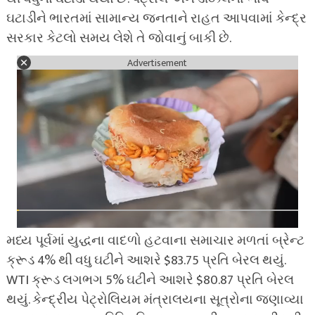
ઘટાડીને ભારતમાં સામાન્ય જનતાને રાહત આપવામાં કેન્દ્ર
સરકાર કેટલો સમય લેશે તે જોવાનું બાકી છે.
Advertisement
મધ્ય પૂર્વમાં યુદ્ધના વાદળો હટવાના સમાચાર મળતાં બ્રેન્ટ
ક્રૂડ 4% થી વધુ ઘટીને આશરે $83.75 પ્રતિ બેરલ થયું.
WTI ક્રૂડ લગભગ 5% ઘટીને આશરે $80.87 પ્રતિ બેરલ
થયું. કેન્દ્રીય પેટ્રોલિયમ મંત્રાલયના સૂત્રોના જણાવ્યા