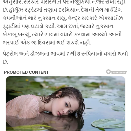
અનુસાર, સરકાર પરિસ્થિતિ પર નજીકથી નજર રાખી રહી
છે. હોર્મુઝ સ્ટ્રેટમાં તણાવ દરમિયાન દેશની તેલ માર્કેટિંગ
કંપનીઓને ભારે નુકસાન થયું. કેન્દ્ર સરકારે એક્સાઈઝ
ડ્યુટીમાં પણ ઘટાડો કર્યો. આમ છતાં, જ્યારે નુકસાન
બેકાબૂ બન્યું, ત્યારે ભાવમાં વધારો કરવામાં આવ્યો. આની
ભરપાઈ એક જ દિવસમાં થઈ શકશે નહીં.
પેટ્રોલ અને ડીઝલના ભાવમાં 7 થી 8 રૂપિયાનો વધારો થયો
છે.