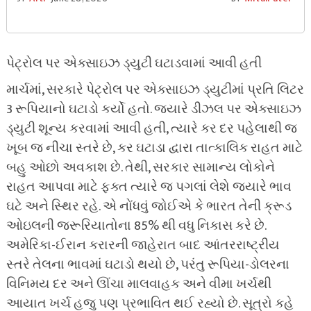
પેટ્રોલ પર એક્સાઇઝ ડ્યુટી ઘટાડવામાં આવી હતી
માર્ચમાં, સરકારે પેટ્રોલ પર એક્સાઇઝ ડ્યુટીમાં પ્રતિ લિટર
3 રૂપિયાનો ઘટાડો કર્યો હતો. જ્યારે ડીઝલ પર એક્સાઇઝ
ડ્યુટી શૂન્ય કરવામાં આવી હતી, ત્યારે કર દર પહેલાથી જ
ખૂબ જ નીચા સ્તરે છે, કર ઘટાડા દ્વારા તાત્કાલિક રાહત માટે
બહુ ઓછો અવકાશ છે. તેથી, સરકાર સામાન્ય લોકોને
રાહત આપવા માટે ફક્ત ત્યારે જ પગલાં લેશે જ્યારે ભાવ
ઘટે અને સ્થિર રહે. એ નોંધવું જોઈએ કે ભારત તેની ક્રૂડ
ઓઇલની જરૂરિયાતોના 85% થી વધુ નિકાસ કરે છે.
અમેરિકા-ઈરાન કરારની જાહેરાત બાદ આંતરરાષ્ટ્રીય
સ્તરે તેલના ભાવમાં ઘટાડો થયો છે, પરંતુ રૂપિયા-ડોલરના
વિનિમય દર અને ઊંચા માલવાહક અને વીમા ખર્ચથી
આયાત ખર્ચ હજુ પણ પ્રભાવિત થઈ રહ્યો છે. સૂત્રો કહે