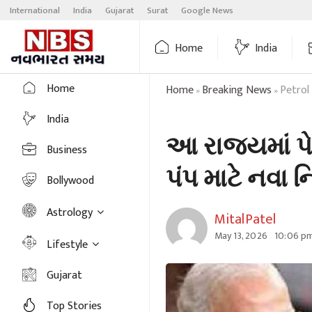
Skip
International
India
Gujarat
Surat
Google News
to
content
Home
India
Home
Home
Breaking News
Petrol
»
»
India
આ રાજ્યમાં પે
Business
પંપ માટે નવા 
Bollywood
Astrology
MitalPatel
May 13, 2026
10:06 p
Lifestyle
Gujarat
Top Stories