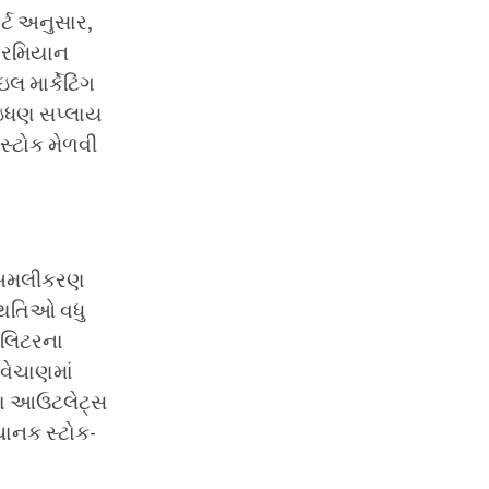
ર્ટ અનુસાર,
 દરમિયાન
માર્કેટિંગ
 ઇંધણ સપ્લાય
 સ્ટોક મેળવી
ા અમલીકરણ
થિતિઓ વધુ
0 લિટરના
વેચાણમાં
નાના આઉટલેટ્સ
ચાનક સ્ટોક-