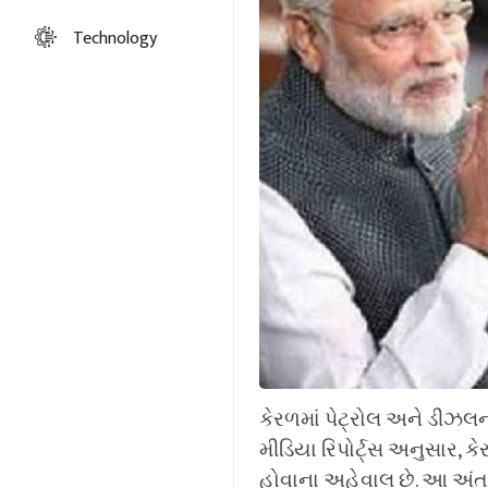
Technology
કેરળમાં પેટ્રોલ અને ડીઝલન
મીડિયા રિપોર્ટ્સ અનુસાર, 
હોવાના અહેવાલ છે. આ અંતર