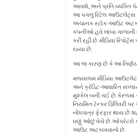
આવશે, અને પ્રતિ વ્યક્તિ પે
આ પગલું રિટેલ આઉટલેટ્સ 
અચાનક સ્ટોક-આઉટ અટકાવવા
કંપનીઓ હવે લાંબા ગાળાની સ
કરી રહી છે. મીડિયા રિપોર્ટ
રહ્યા છે.
આ જ કારણ છે કે આ નિર્ણય 
મલયાલમ મીડિયા આઉટલેટ, 
અને ક્રેડિટ-આધારિત સપ્લા
મુશ્કેલ બની ગઈ છે. કેરળમાં
નિયમિત ટેન્કર ડિલિવરી પર
નોંધપાત્ર ફેરફાર થાય છે. 
ઘણું ઓછું વેચે છે. ઓપરેટર
આઉટ અટકાવવાનો છે.