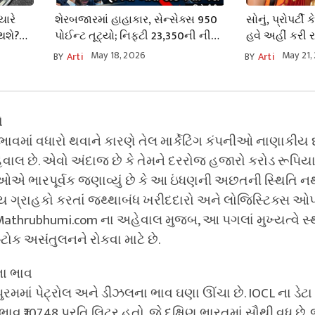
યારે
શેરબજારમાં હાહાકાર, સેન્સેક્સ 950
સોનું, પ્રોપર્ટી
 થશે?
પોઈન્ટ તૂટ્યો; નિફ્ટી 23,350ની નીચે,
હવે અહીં કરી રહ
ું
રૂપિયો ઓલ-ટાઇમ લો પર પહોંચ્યો
રોકાણ! માત્ર એ
May 18, 2026
May 21,
BY
Arti
BY
Arti
₹૬.૯૦ લાખ કરો
ો
 ભાવમાં વધારો થવાને કારણે તેલ માર્કેટિંગ કંપનીઓ નાણાકી
વાલ છે. એવો અંદાજ છે કે તેમને દરરોજ હજારો કરોડ રૂપિયા
રીઓએ ભારપૂર્વક જણાવ્યું છે કે આ ઇંધણની અછતની સ્થિતિ 
ય ગ્રાહકો કરતાં જથ્થાબંધ ખરીદદારો અને લોજિસ્ટિક્સ ઓપર
 Mathrubhumi.com ના અહેવાલ મુજબ, આ પગલાં મુખ્યત્વે સ્
ટોક અસંતુલનને રોકવા માટે છે.
ના ભાવ
રમમાં પેટ્રોલ અને ડીઝલના ભાવ ઘણા ઊંચા છે. IOCL ના ડેટા
ભાવ ₹107.48 પ્રતિ લિટર હતો, જે દક્ષિણ ભારતમાં સૌથી વધુ છે. 