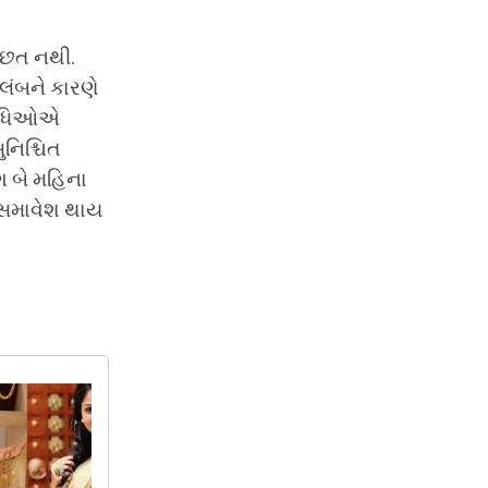
અછત નથી.
લંબને કારણે
િનિધિઓએ
નિશ્ચિત
ભગ બે મહિના
 સમાવેશ થાય