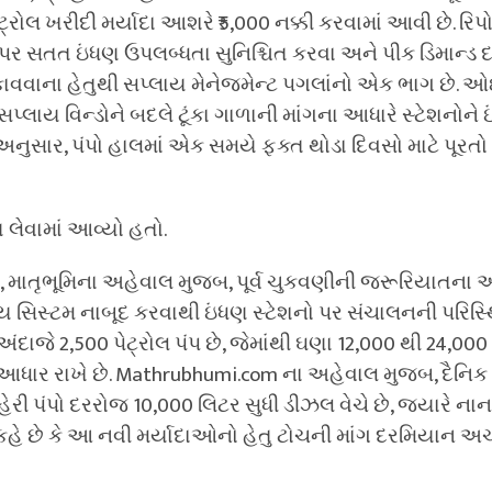
ટ્રોલ ખરીદી મર્યાદા આશરે ₹5,000 નક્કી કરવામાં આવી છે. રિપો
પર સતત ઇંધણ ઉપલબ્ધતા સુનિશ્ચિત કરવા અને પીક ડિમાન્ડ
ના હેતુથી સપ્લાય મેનેજમેન્ટ પગલાંનો એક ભાગ છે. ઓઇલ 
પ્લાય વિન્ડોને બદલે ટૂંકા ગાળાની માંગના આધારે સ્ટેશનોને
્સ અનુસાર, પંપો હાલમાં એક સમયે ફક્ત થોડા દિવસો માટે પૂરતો
લેવામાં આવ્યો હતો.
માતૃભૂમિના અહેવાલ મુજબ, પૂર્વ ચુકવણીની જરૂરિયાતન
ય સિસ્ટમ નાબૂદ કરવાથી ઇંધણ સ્ટેશનો પર સંચાલનની પરિસ્
 અંદાજે 2,500 પેટ્રોલ પંપ છે, જેમાંથી ઘણા 12,000 થી 24,00
 આધાર રાખે છે. Mathrubhumi.com ના અહેવાલ મુજબ, દૈનિક 
શહેરી પંપો દરરોજ 10,000 લિટર સુધી ડીઝલ વેચે છે, જ્યારે 
ો કહે છે કે આ નવી મર્યાદાઓનો હેતુ ટોચની માંગ દરમિયાન અ