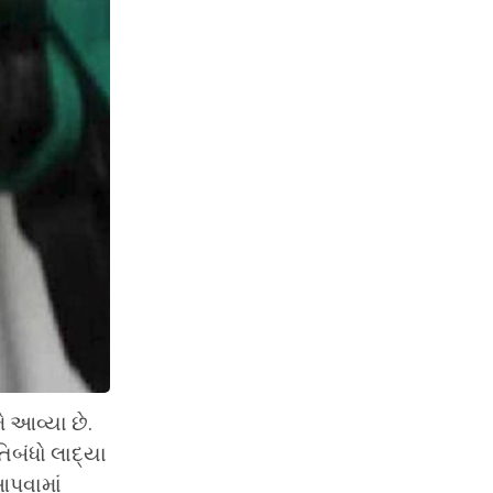
 આવ્યા છે.
િબંધો લાદ્યા
આપવામાં