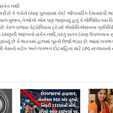
સંકેત નથી
ી છે કે પંપોને ઇંધણ પુરવઠામાં કોઈ ઔપચારિક દેશવ્યાપી 
ાલ મુજબ, તેઓએ એમ પણ જણાવ્યું હતું કે લોજિસ્ટિક્સ વિ
 છે. કેરળ રાજ્ય પેટ્રોલિયમ ટ્રેડર્સ એસોસિએશનના પ્રત
ંધો ઇંધણની અછતનો સંકેત નથી, પરંતુ સતત ઇંધણ ઉપલબ્ધતા સુ
ણાવ્યું છે કે ભારતમાં હાલમાં પૂરતો ઉર્જા ભંડાર છે. આમાં લગ
તી ગેસનો સ્ટોક અને લગભગ દોઢ મહિના માટે LPG સપ્લાયનો