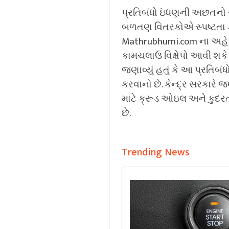
પ્રતિબંધો ઇંધણની અછતનો 
બળતણ વિતરકોએ સ્પષ્ટતા કર
Mathrubhumi.com ના અહેવ
કામચલાઉ વિક્ષેપો આવી શકે
જણાવ્યું હતું કે આ પ્રતિબ
કરવાનો છે. કેન્દ્ર સરકારે જ
માટે ક્રૂડ ઓઇલ અને કુદર
છે.
Trending News