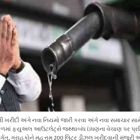
ી ખરીદી અંગે નવા નિયમો જારી કરવા અંગે નવા સમાચાર સામે
કેરળમાં ફ્યુઅલ આઉટલેટ્સે જથ્થાબંધ ઇંધણના વેચાણ પર પ્રત
્ગત, ગ્રાહકોને મહત્તમ 200 લિટર ડીઝલ ખરીદવાની મંજૂરી 