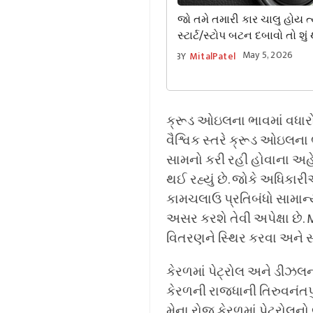
જો તમે તમારી કાર ચાલુ હોય ત્
સ્ટાર્ટ/સ્ટોપ બટન દબાવો તો શું
નવા ડ્રાઇવરોએ આ સત્ય જાણવ
May 5, 2026
BY
MitalPatel
જોઈએ.
ક્રૂડ ઓઇલના ભાવમાં વધાર
વૈશ્વિક સ્તરે ક્રૂડ ઓઇલના
સામનો કરી રહી હોવાના અહે
થઈ રહ્યું છે. જોકે અધિકા
કામચલાઉ પ્રતિબંધો સામાન્
અસર કરશે તેવી અપેક્ષા છે.
વિતરણને સ્થિર કરવા અને સ્
કેરળમાં પેટ્રોલ અને ડીઝલ
કેરળની રાજધાની તિરુવનંતપુ
મેના રોજ કેરળમાં પેટ્રોલનો 