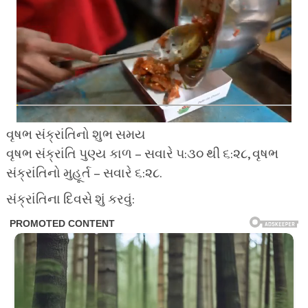
વૃષભ સંક્રાંતિનો શુભ સમય
વૃષભ સંક્રાંતિ પુણ્ય કાળ – સવારે ૫:૩૦ થી ૬:૨૮, વૃષભ
સંક્રાંતિનો મુહૂર્ત – સવારે ૬:૨૮.
સંક્રાંતિના દિવસે શું કરવું: