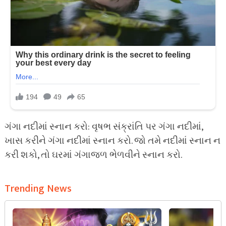
ગંગા નદીમાં સ્નાન કરો: વૃષભ સંક્રાંતિ પર ગંગા નદીમાં,
ખાસ કરીને ગંગા નદીમાં સ્નાન કરો. જો તમે નદીમાં સ્નાન ન
કરી શકો, તો ઘરમાં ગંગાજળ ભેળવીને સ્નાન કરો.
Trending News