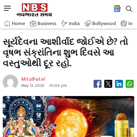
Skip
M
to
e
content
Home
Astrology
Seeking The Blessings Of The Sun God
n
Home
»
Business
»
India
Bollywood
Int
u
B
સૂર્યદેવના આશીર્વાદ જોઈએ છે? તો
u
વૃષભ સંક્રાંતિના શુભ દિવસે આ
t
t
વસ્તુઓથી દૂર રહો.
o
n
MitalPatel
May 13, 2026
10:04 pm