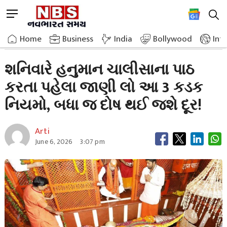
Skip
M
to
e
content
Home
Astrology
Before Reciting Hanuman Chalisa On Saturday
n
Home
»
Business
»
India
Bollywood
Int
u
B
શનિવારે હનુમાન ચાલીસાના પાઠ
u
કરતા પહેલા જાણી લો આ 3 કડક
t
t
નિયમો, બધા જ દોષ થઈ જશે દૂર!
o
n
Arti
June 6, 2026
3:07 pm