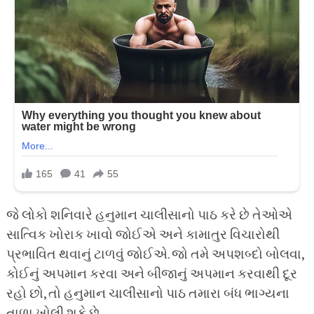
જે લોકો શનિવારે હનુમાન ચાલીસાનો પાઠ કરે છે તેઓએ
સાત્વિક ખોરાક ખાવો જોઈએ અને કામાતુર વિચારોથી
પ્રભાવિત થવાનું ટાળવું જોઈએ. જો તમે અપશબ્દો બોલવા,
કોઈનું અપમાન કરવા અને બીજાનું અપમાન કરવાથી દૂર
રહો છો, તો હનુમાન ચાલીસાનો પાઠ તમારા બંધ ભાગ્યના
તાળા ખોલી શકે છે.