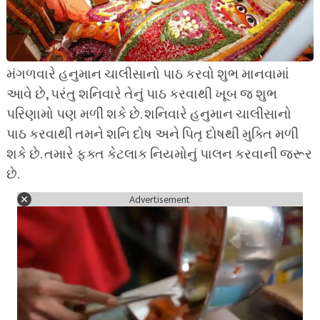
મંગળવારે હનુમાન ચાલીસાનો પાઠ કરવો શુભ માનવામાં
આવે છે, પરંતુ શનિવારે તેનું પાઠ કરવાથી ખૂબ જ શુભ
પરિણામો પણ મળી શકે છે. શનિવારે હનુમાન ચાલીસાનો
પાઠ કરવાથી તમને શનિ દોષ અને પિતૃ દોષથી મુક્તિ મળી
શકે છે. તમારે ફક્ત કેટલાક નિયમોનું પાલન કરવાની જરૂર
છે.
Advertisement