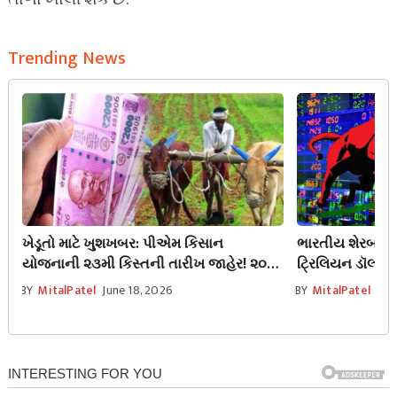
Trending News
ખેડૂતો માટે ખુશખબર: પીએમ કિસાન
ભારતીય શેરબજારન
યોજનાની ૨૩મી કિસ્તની તારીખ જાહેર! ૨૦
ટ્રિલિયન ડૉલરની 
જૂને ખાતામાં આવશે ૨૦૦૦ રૂપિયા
રોકાણકારો માલા
BY
MitalPatel
June 18, 2026
BY
MitalPatel
Jun
સુનામી તેજી?