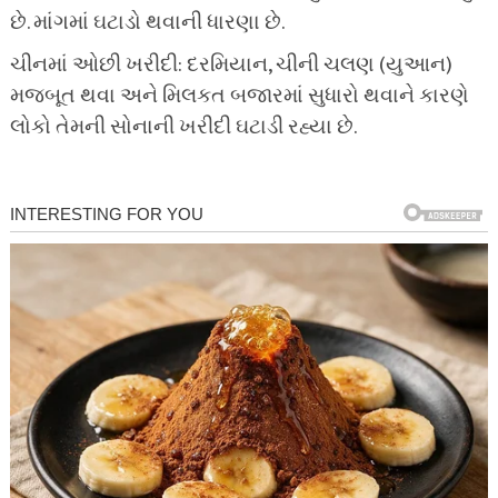
છે. માંગમાં ઘટાડો થવાની ધારણા છે.
ચીનમાં ઓછી ખરીદી: દરમિયાન, ચીની ચલણ (યુઆન)
મજબૂત થવા અને મિલકત બજારમાં સુધારો થવાને કારણે
લોકો તેમની સોનાની ખરીદી ઘટાડી રહ્યા છે.