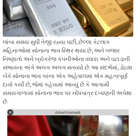
લાંબા સમય સુધી તેજી રહ્યા પછી, છેલ્લા કેટલાક
મહિનાઓમાં સોનાના ભાવ સ્થિર થયા છે, અને બજાર
નિષ્ણાતો અને બ્રોકરેજ કંપનીઓના વધારા અને ઘટાડાની
સંભાવના અંગે અલગ અલગ મંતવ્યો છે. આ સંદર્ભમાં, ડોઇશ
બેંકે સોનાના ભાવ પરના એક અહેવાલમાં એક મહત્વપૂર્ણ
દાવો કર્યો છે, જેમાં કહેવામાં આવ્યું છે કે આગામી
સમયગાળામાં સોનાના ભાવ પર નોંધપાત્ર દબાણની અપેક્ષા
છે.
Advertisement