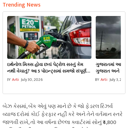
Trending News
ઇથેનોલ મિક્સ હોવા છતાં પેટ્રોલ સસ્તું કેમ
ગુજરાતમાં આગામી
નથી વેચાતું? આ 5 પોઇન્ટ્સમાં સમજો સંપૂર્ણ
ગુજરાત અને સૌરાષ
ગણિત.
અતિભારે વરસાદ
BY
Arti
July 30, 2026
BY
Arti
July 3, 202
બેઝ કેસમાં, બેંક એવું પણ માને છે કે જો ફેડરલ રિઝર્વ
વ્યાજ દરોમાં કોઈ ફેરફાર નહીં કરે અને તેને વર્તમાન સ્તરે
જાળવી રાખે, તો આ વર્ષના છેલ્લા ક્વાર્ટરમાં સોનું ₹4,800