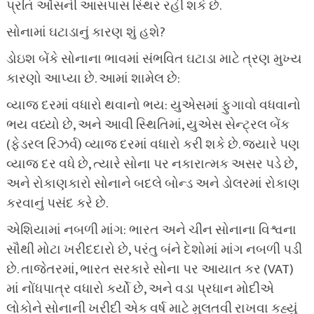
પ્રતિ ઔંસની આસપાસ સ્થિર રહી શકે છે.
સોનામાં ઘટાડાનું કારણ શું હશે?
ડોઇશ બેંકે સોનાના ભાવમાં સંભવિત ઘટાડા માટે ત્રણ મુખ્ય
કારણો આપ્યા છે. આમાં શામેલ છે:
વ્યાજ દરમાં વધારો થવાનો ભય: યુએસમાં ફુગાવો વધવાનો
ભય વધ્યો છે, અને આવી સ્થિતિમાં, યુએસ સેન્ટ્રલ બેંક
(ફેડરલ રિઝર્વ) વ્યાજ દરમાં વધારો કરી શકે છે. જ્યારે પણ
વ્યાજ દર વધે છે, ત્યારે સોના પર નકારાત્મક અસર પડે છે,
અને રોકાણકારો સોનાને બદલે બોન્ડ અને ડોલરમાં રોકાણ
કરવાનું પસંદ કરે છે.
એશિયામાં નબળી માંગ: ભારત અને ચીન સોનાના વિશ્વના
સૌથી મોટા ખરીદદારો છે, પરંતુ બંને દેશોમાં માંગ નબળી પડી
છે. તાજેતરમાં, ભારત સરકારે સોના પર આયાત કર (VAT)
માં નોંધપાત્ર વધારો કર્યો છે, અને વડા પ્રધાન મોદીએ
લોકોને સોનાની ખરીદી એક વર્ષ માટે મુલતવી રાખવા કહ્યું