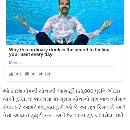
જો ડોઇશ બેંકની સોનાની આગાહી ($3,800 પ્રતિ ઔંસ)
સાચી હોય, તો ભારતમાં 10 ગ્રામ સોનાનો મૂળ ભાવ વર્તમાન
ડોલર દરે આશરે ₹115,760 હશે. જો કે, આ મૂળ કિંમત છે અને
તેમાં આયાત ડ્યુટી, GST અને ઉત્પાદન શુલ્ક શામેલ નથી.