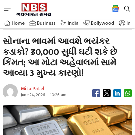
Skip
M
to
e
content
Home
Breaking News
Will The Price Of Gold Fall Drastically
n
Home
»
Business
»
India
Bollywood
Int
u
B
સોનાના ભાવમાં આવશે ભયંકર
u
કડાકો? ₹30,000 સુધી ઘટી શકે છે
t
t
કિંમત; આ મોટા અહેવાલમાં સામે
o
n
આવ્યા 3 મુખ્ય કારણો!
MitalPatel
June 24, 2026
10:26 am