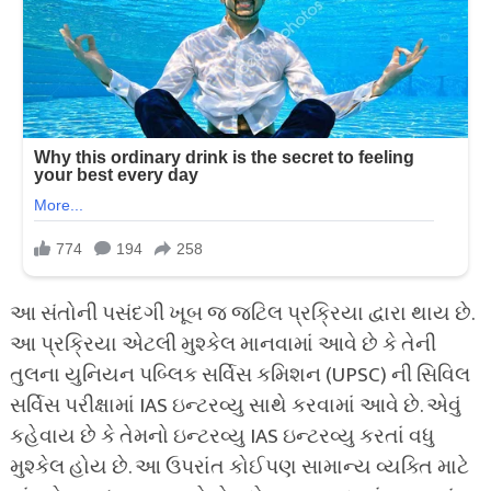
આ સંતોની પસંદગી ખૂબ જ જટિલ પ્રક્રિયા દ્વારા થાય છે.
આ પ્રક્રિયા એટલી મુશ્કેલ માનવામાં આવે છે કે તેની
તુલના યુનિયન પબ્લિક સર્વિસ કમિશન (UPSC) ની સિવિલ
સર્વિસ પરીક્ષામાં IAS ઇન્ટરવ્યુ સાથે કરવામાં આવે છે. એવું
કહેવાય છે કે તેમનો ઇન્ટરવ્યુ IAS ઇન્ટરવ્યુ કરતાં વધુ
મુશ્કેલ હોય છે. આ ઉપરાંત કોઈપણ સામાન્ય વ્યક્તિ માટે