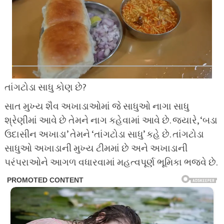
તાંગટોડા સાધુ કોણ છે?
સાત મુખ્ય શૈવ અખાડાઓમાં જે સાધુઓ નાગા સાધુ
શ્રેણીમાં આવે છે તેમને નાગ કહેવામાં આવે છે. જ્યારે, ‘બડા
ઉદાસીન અખાડા’ તેમને ‘તાંગટોડા સાધુ’ કહે છે. તાંગટોડા
સાધુઓ અખાડાની મુખ્ય ટીમમાં છે અને અખાડાની
પરંપરાઓને આગળ વધારવામાં મહત્વપૂર્ણ ભૂમિકા ભજવે છે.