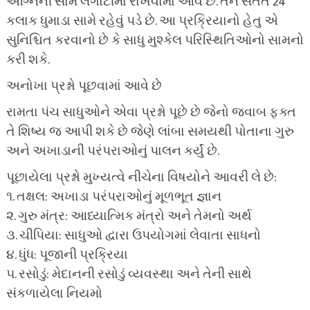
અગ્નિની સામે લંગોટીમાં રાખવામાં આવે છે. તેને સતત 24
કલાક ધુમાડા સામે રહેવું પડે છે. આ પ્રક્રિયાનો હેતુ એ
સુનિશ્ચિત કરવાનો છે કે સાધુ મુશ્કેલ પરિસ્થિતિઓનો સામનો
કરી શકે.
અનોખા પ્રશ્નો પૂછવામાં આવે છે
રામતા પંચ સાધુઓને એવા પ્રશ્નો પૂછે છે જેનો જવાબ ફક્ત
તે શિષ્ય જ આપી શકે છે જેણે લાંબા સમયથી પોતાના ગુરુ
અને અખાડાની પરંપરાઓનું પાલન કર્યું છે.
પૂછાયેલા પ્રશ્નો મુખ્યત્વે નીચેના વિષયોને આવરી લે છે:
૧. તક્ષલ: અખાડા પરંપરાઓનું મૂળભૂત જ્ઞાન
૨. ગુરુ મંત્ર: આધ્યાત્મિક મંત્રો અને તેમનો અર્થ
૩. ચીપિયા: સાધુઓ દ્વારા ઉપયોગમાં લેવાતા સાધનો
૪. ધુંધ: પૂજાની પ્રક્રિયા
૫. રસોડું: મેદાનની રસોડું વ્યવસ્થા અને તેની સાથે
સંકળાયેલા નિયમો