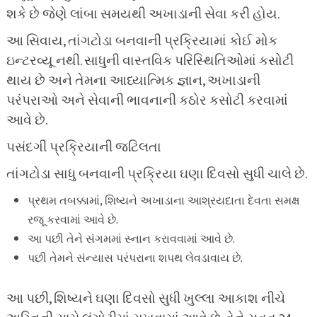
શકે છે જેણે લાંબા સમયથી અખાડાની સેવા કરી હોય.
આ સિવાય, તાંગટોડા બનવાની પ્રક્રિયામાં કોઈ મોક
ઇન્ટરવ્યૂ નથી. સાધુની વાસ્તવિક પરિસ્થિતિઓમાં કસોટી
થાય છે અને તેમના આધ્યાત્મિક જ્ઞાન, અખાડાની
પરંપરાઓ અને સેવાની ભાવનાની કઠોર કસોટી કરવામાં
આવે છે.
પસંદગી પ્રક્રિયાની જટિલતા
તાંગટોડા સાધુ બનવાની પ્રક્રિયા ઘણા દિવસો સુધી ચાલે છે.
પ્રથમ તબક્કામાં, શિષ્યને અખાડાના આશ્રયદાતા દેવતા સમક્ષ
રજૂ કરવામાં આવે છે.
આ પછી તેને સંગમમાં સ્નાન કરાવવામાં આવે છે.
પછી તેમને સંન્યાસ પરંપરાના શપથ લેવડાવાય છે.
આ પછી, શિષ્યને ઘણા દિવસો સુધી ખુલ્લા આકાશ નીચે