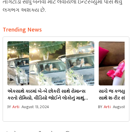
તાંગટોડા સાધુ બનવા માટે લેવાયેલા ઇન્ટરવ્યુમાં પાસ થવું
લગભગ અશક્ય છે.
Trending News
એકસાથે કારમાં બે-બે છોકરી સાથે રોમાન્સ
સાચે જ કળયુગ આ
કરતો રોમિયો, વીડિયો જોઈને લોકોનું માથું
સાથે શ-રીર સંબં
શરમથી ઝૂકી જશે
મિત્ર સાથે જે કર્
BY
Arti
August 13, 2024
BY
Arti
August 25,