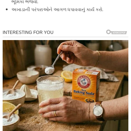
ભૂમિકા ભજવો.
અખાડાની પરંપરાઓને આગળ ધપાવવાનું કાર્ય કરો.