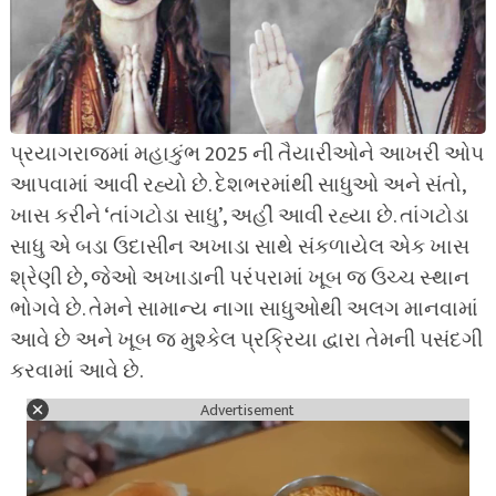
પ્રયાગરાજમાં મહાકુંભ 2025 ની તૈયારીઓને આખરી ઓપ
આપવામાં આવી રહ્યો છે. દેશભરમાંથી સાધુઓ અને સંતો,
ખાસ કરીને ‘તાંગટોડા સાધુ’, અહીં આવી રહ્યા છે. તાંગટોડા
સાધુ એ બડા ઉદાસીન અખાડા સાથે સંકળાયેલ એક ખાસ
શ્રેણી છે, જેઓ અખાડાની પરંપરામાં ખૂબ જ ઉચ્ચ સ્થાન
ભોગવે છે. તેમને સામાન્ય નાગા સાધુઓથી અલગ માનવામાં
આવે છે અને ખૂબ જ મુશ્કેલ પ્રક્રિયા દ્વારા તેમની પસંદગી
કરવામાં આવે છે.
Advertisement