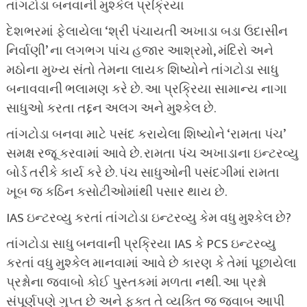
તાંગટોડા બનવાની મુશ્કેલ પ્રક્રિયા
દેશભરમાં ફેલાયેલા ‘શ્રી પંચાયતી અખાડા બડા ઉદાસીન
નિર્વાણી’ ના લગભગ પાંચ હજાર આશ્રમો, મંદિરો અને
મઠોના મુખ્ય સંતો તેમના લાયક શિષ્યોને તાંગટોડા સાધુ
બનાવવાની ભલામણ કરે છે. આ પ્રક્રિયા સામાન્ય નાગા
સાધુઓ કરતા તદ્દન અલગ અને મુશ્કેલ છે.
તાંગટોડા બનવા માટે પસંદ કરાયેલા શિષ્યોને ‘રામતા પંચ’
સમક્ષ રજૂ કરવામાં આવે છે. રામતા પંચ અખાડાના ઇન્ટરવ્યુ
બોર્ડ તરીકે કાર્ય કરે છે. પંચ સાધુઓની પસંદગીમાં રામતા
ખૂબ જ કઠિન કસોટીઓમાંથી પસાર થાય છે.
IAS ઇન્ટરવ્યુ કરતાં તાંગટોડા ઇન્ટરવ્યુ કેમ વધુ મુશ્કેલ છે?
તાંગટોડા સાધુ બનવાની પ્રક્રિયા IAS કે PCS ઇન્ટરવ્યુ
કરતાં વધુ મુશ્કેલ માનવામાં આવે છે કારણ કે તેમાં પૂછાયેલા
પ્રશ્નોના જવાબો કોઈ પુસ્તકમાં મળતા નથી. આ પ્રશ્નો
સંપૂર્ણપણે ગુપ્ત છે અને ફક્ત તે વ્યક્તિ જ જવાબ આપી