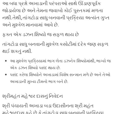
આ બધા પ્રશ્નો અખાડાની પરંપરાઓ સાથે ઊંડાણપૂર્વક
જોડાયેલા છે અને તેમના જવાબો કોઈ પુસ્તકમાં મળતા
નથી. તેથી, તાંગટોડા સાધુ બનવાની પ્રક્રિયા અત્યંત ગુપ્ત
અને મુશ્કેલ માનવામાં આવે છે.
ફક્ત એક ડઝન શિષ્યો જ સફળ થાય છે
તાંગટોડા સાધુ બનવાની મુશ્કેલ કસોટીમાં દરેક જણ સફળ
થઈ શકતું નથી.
આ મુશ્કેલ પ્રક્રિયામાં ભાગ લેતા ડઝનેક શિષ્યોમાંથી, ભાગ્યે જ
એક ડઝન શિષ્યો પસંદ થાય છે.
પસંદ કરેલા શિષ્યોને અખાડામાં વિશેષ સન્માન મળે છે અને તેઓ
અખાડાની મુખ્ય ટીમનો ભાગ બને છે.
શ્રીમહંત મહેશ્વર દાસનું નિવેદન
શ્રી પંચાયતી અખાડા બડા ઉદાસીનના શ્રી મહંત
મહેશ્વરદાસ કહે છે કે તાંગટોડા સાધુ બનવાની પ્રક્રિયા