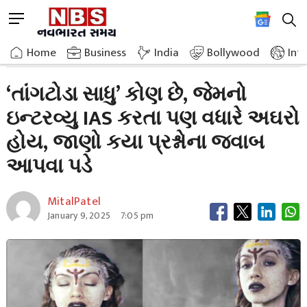
Skip
M
to
e
content
Home
Latest News
Who Are Tangtoda Sadhu Whose Interview Is More Difficult Than Ias
n
Home
»
Business
»
India
Bollywood
Int
u
B
‘તાંગટોડા સાધુ’ કોણ છે, જેમનો
u
ઇન્ટરવ્યુ IAS કરતા પણ વધારે અઘરો
t
t
હોય, જાણો કયા પ્રશ્નોના જવાબ
o
n
આપવા પડે
MitalPatel
January 9, 2025
7:05 pm