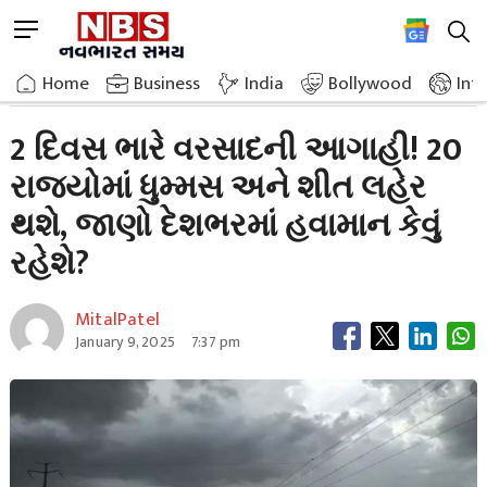
Skip
M
to
e
content
Home
Trending
2 Days Of Heavy Rain Forecast Fog And Cold Wave Occur In 20 States
n
Home
»
»
Business
India
Bollywood
Int
u
B
2 દિવસ ભારે વરસાદની આગાહી! 20
u
રાજ્યોમાં ધુમ્મસ અને શીત લહેર
t
t
થશે, જાણો દેશભરમાં હવામાન કેવું
o
n
રહેશે?
MitalPatel
January 9, 2025
7:37 pm