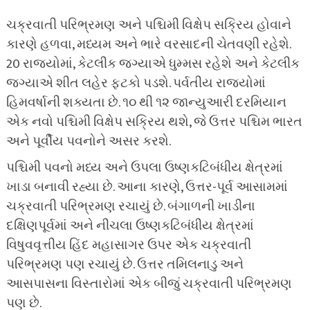
ચક્રવાતી પરિભ્રમણ અને પશ્ચિમી વિક્ષેપ સક્રિય હોવાને
કારણે હળવા, મધ્યમ અને ભારે વરસાદની ચેતવણી રહેશે.
20 રાજ્યોમાં, કેટલીક જગ્યાએ ધુમ્મસ રહેશે અને કેટલીક
જગ્યાએ શીત લહેર ફટકો પડશે. પર્વતીય રાજ્યોમાં
હિમવર્ષાની શક્યતા છે. ૧૦ થી ૧૨ જાન્યુઆરી દરમિયાન
એક નવો પશ્ચિમી વિક્ષેપ સક્રિય થશે, જે ઉત્તર પશ્ચિમ ભારત
અને પૂર્વીય પવનોને અસર કરશે.
પશ્ચિમી પવનો મધ્ય અને ઉપલા ઉષ્ણકટિબંધીય ક્ષેત્રમાં
ખાડા બનાવી રહ્યા છે. આના કારણે, ઉત્તર-પૂર્વ આસામમાં
ચક્રવાતી પરિભ્રમણ રચાયું છે. બંગાળની ખાડીના
દક્ષિણપૂર્વમાં અને નીચલા ઉષ્ણકટિબંધીય ક્ષેત્રમાં
વિષુવવૃત્તીય હિંદ મહાસાગર ઉપર એક ચક્રવાતી
પરિભ્રમણ પણ રચાયું છે. ઉત્તર તમિલનાડુ અને
આસપાસના વિસ્તારોમાં એક બીજું ચક્રવાતી પરિભ્રમણ
પણ છે.