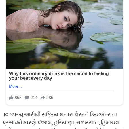
૧૦ જાન્યુઆરીથી સક્રિય થનારા વેસ્ટર્ન ડિસ્ટર્બન્સના
પ્રભાવને કારણે પંજાબ, હરિયાણા, રાજસ્થાન, હિમાચલ