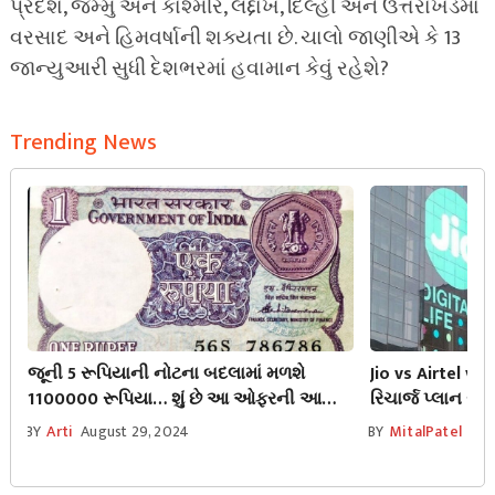
પ્રદેશ, જમ્મુ અને કાશ્મીર, લદ્દાખ, દિલ્હી અને ઉત્તરાખંડમાં
વરસાદ અને હિમવર્ષાની શક્યતા છે. ચાલો જાણીએ કે 13
જાન્યુઆરી સુધી દેશભરમાં હવામાન કેવું રહેશે?
Trending News
જૂની 5 રૂપિયાની નોટના બદલામાં મળશે
Jio vs Airtel vs 
1100000 રૂપિયા… શું છે આ ઓફરની આખી
રિચાર્જ પ્લાન સૌ
કહાની, જાણીને તમારા હોશ ઉડી જશે.
અને સુવિધા
BY
Arti
August 29, 2024
BY
MitalPatel
Aug