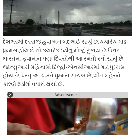
દેશભરમાં દરરોજ હવામાન બદલાઈ રહ્યું છે. ક્યારેક ગાઢ
ધુમ્મસ હોય છે તો ક્યારેક ઠંડીનું મોજું ફૂંકાય છે. ઉત્તર
ભારતમાં હવામાન ઘણા દિવસોથી આ રમતો રમી રહ્યું છે.
જાન્યુઆરી મહિનામાં દિલ્હી-એનસીઆરમાં ગાઢ ધુમ્મસ
હોય છે, પરંતુ આ વખતે ધુમ્મસ ગાયબ છે, શીત લહેરને
કારણે ઠંડીમાં વધારો થયો છે.
Advertisement