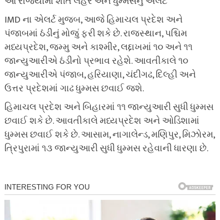
આ રાજ્યોમાં શીત લહેર અને ધુમ્મસનું એલર્ટ
IMD ના એલર્ટ મુજબ, આજે હિમાચલ પ્રદેશ અને
પંજાબમાં ઠંડીનું મોજું ફરી શકે છે. રાજસ્થાન, પશ્ચિમ
મધ્યપ્રદેશ, જમ્મુ અને કાશ્મીર, લદ્દાખમાં ૧૦ અને ૧૧
જાન્યુઆરીએ ઠંડીનો પ્રભાવ રહેશે. આવતીકાલે ૧૦
જાન્યુઆરીએ પંજાબ, હરિયાણા, ચંદીગઢ, દિલ્હી અને
ઉત્તર પ્રદેશમાં ગાઢ ધુમ્મસ છવાઈ જશે.
હિમાચલ પ્રદેશ અને બિહારમાં ૧૧ જાન્યુઆરી સુધી ધુમ્મસ
છવાઈ શકે છે. આવતીકાલે મધ્યપ્રદેશ અને ઓડિશામાં
ધુમ્મસ છવાઈ શકે છે. આસામ, નાગાલેન્ડ, મણિપુર, મિઝોરમ,
ત્રિપુરામાં ૧૩ જાન્યુઆરી સુધી ધુમ્મસ રહેવાની ધારણા છે.