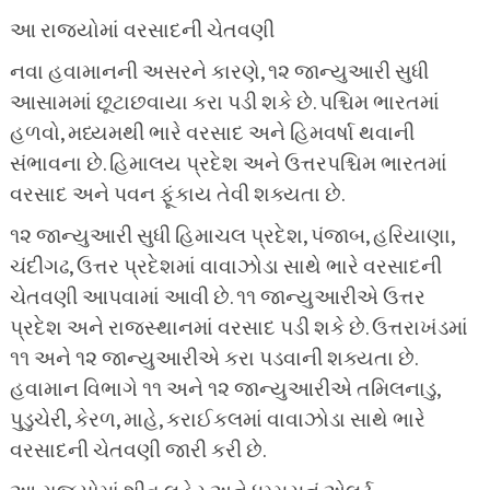
આ રાજ્યોમાં વરસાદની ચેતવણી
નવા હવામાનની અસરને કારણે, ૧૨ જાન્યુઆરી સુધી
આસામમાં છૂટાછવાયા કરા પડી શકે છે. પશ્ચિમ ભારતમાં
હળવો, મધ્યમથી ભારે વરસાદ અને હિમવર્ષા થવાની
સંભાવના છે. હિમાલય પ્રદેશ અને ઉત્તરપશ્ચિમ ભારતમાં
વરસાદ અને પવન ફૂંકાય તેવી શક્યતા છે.
૧૨ જાન્યુઆરી સુધી હિમાચલ પ્રદેશ, પંજાબ, હરિયાણા,
ચંદીગઢ, ઉત્તર પ્રદેશમાં વાવાઝોડા સાથે ભારે વરસાદની
ચેતવણી આપવામાં આવી છે. ૧૧ જાન્યુઆરીએ ઉત્તર
પ્રદેશ અને રાજસ્થાનમાં વરસાદ પડી શકે છે. ઉત્તરાખંડમાં
૧૧ અને ૧૨ જાન્યુઆરીએ કરા પડવાની શક્યતા છે.
હવામાન વિભાગે ૧૧ અને ૧૨ જાન્યુઆરીએ તમિલનાડુ,
પુડુચેરી, કેરળ, માહે, કરાઈકલમાં વાવાઝોડા સાથે ભારે
વરસાદની ચેતવણી જારી કરી છે.