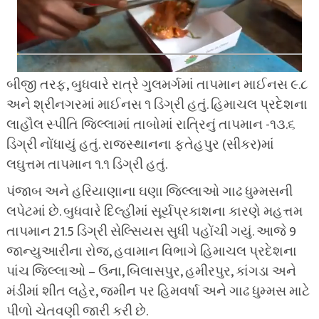
બીજી તરફ, બુધવારે રાત્રે ગુલમર્ગમાં તાપમાન માઈનસ ૯.૮
અને શ્રીનગરમાં માઈનસ ૧ ડિગ્રી હતું. હિમાચલ પ્રદેશના
લાહૌલ સ્પીતિ જિલ્લામાં તાબોમાં રાત્રિનું તાપમાન -૧૩.૬
ડિગ્રી નોંધાયું હતું. રાજસ્થાનના ફતેહપુર (સીકર)માં
લઘુત્તમ તાપમાન ૧.૧ ડિગ્રી હતું.
પંજાબ અને હરિયાણાના ઘણા જિલ્લાઓ ગાઢ ધુમ્મસની
લપેટમાં છે. બુધવારે દિલ્હીમાં સૂર્યપ્રકાશના કારણે મહત્તમ
તાપમાન 21.5 ડિગ્રી સેલ્સિયસ સુધી પહોંચી ગયું. આજે 9
જાન્યુઆરીના રોજ, હવામાન વિભાગે હિમાચલ પ્રદેશના
પાંચ જિલ્લાઓ – ઉના, બિલાસપુર, હમીરપુર, કાંગડા અને
મંડીમાં શીત લહેર, જમીન પર હિમવર્ષા અને ગાઢ ધુમ્મસ માટે
પીળો ચેતવણી જારી કરી છે.