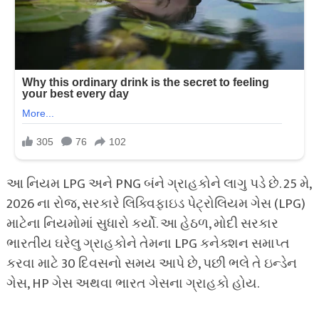
આ નિયમ LPG અને PNG બંને ગ્રાહકોને લાગુ પડે છે. 25 મે,
2026 ના રોજ, સરકારે લિક્વિફાઇડ પેટ્રોલિયમ ગેસ (LPG)
માટેના નિયમોમાં સુધારો કર્યો. આ હેઠળ, મોદી સરકાર
ભારતીય ઘરેલુ ગ્રાહકોને તેમના LPG કનેક્શન સમાપ્ત
કરવા માટે 30 દિવસનો સમય આપે છે, પછી ભલે તે ઇન્ડેન
ગેસ, HP ગેસ અથવા ભારત ગેસના ગ્રાહકો હોય.