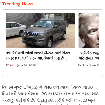
Trending News
આ છે દેશની સૌથી સસ્તી ડીઝલ કાર! કિંમત
“બ્રેકિંગ ન્યૂઝ: 
માત્ર ₹8 લાખથી શરૂ, માઇલેજમાં પણ છે
માટે સંમત, અમેરિક
નંબર-1
દસ્તાવેજ જાહેર”
BY
Arti
June 14, 2026
BY
Arti
June 18, 2
નિયમ મુજબ, “ગ્રાહકો PNG કનેક્શન મેળવ્યાના 30
દિવસની અંદર તેમના LPG કનેક્શનને સમાપ્ત કરવા માટે
અરજી કરી શકે છે.” ઉદાહરણ તરીકે, જો તમને 23 જૂન,