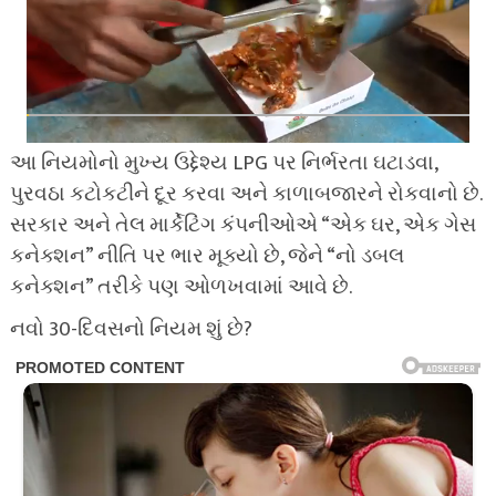
આ નિયમોનો મુખ્ય ઉદ્દેશ્ય LPG પર નિર્ભરતા ઘટાડવા,
પુરવઠા કટોકટીને દૂર કરવા અને કાળાબજારને રોકવાનો છે.
સરકાર અને તેલ માર્કેટિંગ કંપનીઓએ “એક ઘર, એક ગેસ
કનેક્શન” નીતિ પર ભાર મૂક્યો છે, જેને “નો ડબલ
કનેક્શન” તરીકે પણ ઓળખવામાં આવે છે.
નવો 30-દિવસનો નિયમ શું છે?