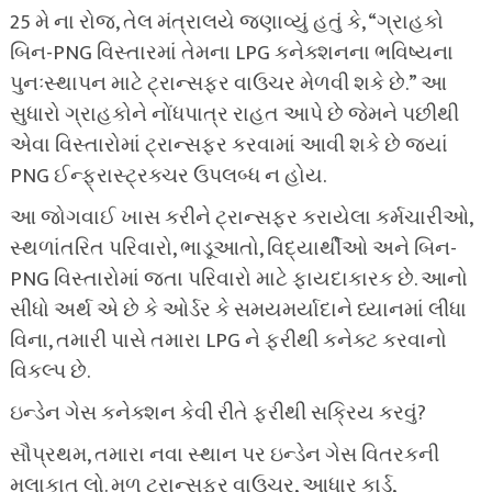
25 મે ના રોજ, તેલ મંત્રાલયે જણાવ્યું હતું કે, “ગ્રાહકો
બિન-PNG વિસ્તારમાં તેમના LPG કનેક્શનના ભવિષ્યના
પુનઃસ્થાપન માટે ટ્રાન્સફર વાઉચર મેળવી શકે છે.” આ
સુધારો ગ્રાહકોને નોંધપાત્ર રાહત આપે છે જેમને પછીથી
એવા વિસ્તારોમાં ટ્રાન્સફર કરવામાં આવી શકે છે જ્યાં
PNG ઈન્ફ્રાસ્ટ્રક્ચર ઉપલબ્ધ ન હોય.
આ જોગવાઈ ખાસ કરીને ટ્રાન્સફર કરાયેલા કર્મચારીઓ,
સ્થળાંતરિત પરિવારો, ભાડૂઆતો, વિદ્યાર્થીઓ અને બિન-
PNG વિસ્તારોમાં જતા પરિવારો માટે ફાયદાકારક છે. આનો
સીધો અર્થ એ છે કે ઓર્ડર કે સમયમર્યાદાને ધ્યાનમાં લીધા
વિના, તમારી પાસે તમારા LPG ને ફરીથી કનેક્ટ કરવાનો
વિકલ્પ છે.
ઇન્ડેન ગેસ કનેક્શન કેવી રીતે ફરીથી સક્રિય કરવું?
સૌપ્રથમ, તમારા નવા સ્થાન પર ઇન્ડેન ગેસ વિતરકની
મુલાકાત લો. મૂળ ટ્રાન્સફર વાઉચર, આધાર કાર્ડ,