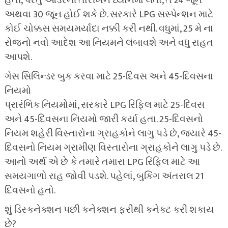
હતી, પરંતુ ઓર્ડરની તારીખને ધ્યાનમાં લેતા, તે 24 જૂન
અથવા 30 જૂન હોઈ શકે છે. સરકારે LPG સસ્પેન્શન માટે
કોઈ ચોક્કસ સમયમર્યાદા નક્કી કરી નથી. વધુમાં, 25 મે ના
રોજનો નવો આદેશ આ નિયમને લંબાવશે અને વધુ રાહત
આપશે.
ગેસ સિલિન્ડર બુક કરવા માટે 25-દિવસ અને 45-દિવસના
નિયમો
પ્રારંભિક નિયમોમાં, સરકારે LPG રિફિલ માટે 25-દિવસ
અને 45-દિવસના નિયમો જારી કર્યા હતા. 25-દિવસનો
નિયમ શહેરી વિસ્તારોના ગ્રાહકોને લાગુ પડે છે, જ્યારે 45-
દિવસનો નિયમ ગ્રામીણ વિસ્તારોના ગ્રાહકોને લાગુ પડે છે.
આનો અર્થ એ છે કે તમારે તમારા LPG રિફિલ માટે આ
સમયગાળો રાહ જોવી પડશે. પહેલાં, બુકિંગ અંતરાલ 21
દિવસનો હતો.
શું ડિસ્કનેક્શન પછી કનેક્શન ફરીથી કનેક્ટ કરી શકાય
છે?