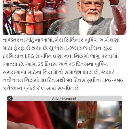
તાજેતરના મહિનાઓમાં, ગેસ સિલિન્ડર બુકિંગ અંગે ઘણા
મોટા ફેરફારો થયા છે. યુએસ-ઇઝરાયલ-ઈરાન યુદ્ધ
દરમિયાન LPG સંબંધિત ઘણા નવા નિયમો લાગુ કરવામાં
આવ્યા છે. આમાં 25 દિવસ અને 45 દિવસના બુકિંગ
સમયગાળા માટેના નિયમોનો સમાવેશ થાય છે, જ્યારે
નવીનતમ નિયમો 30 દિવસથી 90 દિવસ સુધીના LPG-PNG
કનેક્શન પ્રોટોકોલ સાથે સંબંધિત છે.
Advertisement