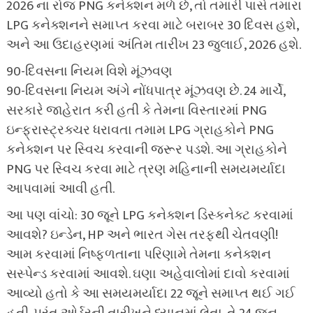
2026 ના રોજ PNG કનેક્શન મળે છે, તો તમારી પાસે તમારા
LPG કનેક્શનને સમાપ્ત કરવા માટે બરાબર 30 દિવસ હશે,
અને આ ઉદાહરણમાં અંતિમ તારીખ 23 જુલાઈ, 2026 હશે.
90-દિવસના નિયમ વિશે મૂંઝવણ
90-દિવસના નિયમ અંગે નોંધપાત્ર મૂંઝવણ છે. 24 માર્ચે,
સરકારે જાહેરાત કરી હતી કે તેમના વિસ્તારમાં PNG
ઇન્ફ્રાસ્ટ્રક્ચર ધરાવતા તમામ LPG ગ્રાહકોને PNG
કનેક્શન પર સ્વિચ કરવાની જરૂર પડશે. આ ગ્રાહકોને
PNG પર સ્વિચ કરવા માટે ત્રણ મહિનાની સમયમર્યાદા
આપવામાં આવી હતી.
આ પણ વાંચો: 30 જૂને LPG કનેક્શન ડિસ્કનેક્ટ કરવામાં
આવશે? ઇન્ડેન, HP અને ભારત ગેસ તરફથી ચેતવણી!
આમ કરવામાં નિષ્ફળતાના પરિણામે તેમના કનેક્શન
સસ્પેન્ડ કરવામાં આવશે. ઘણા અહેવાલોમાં દાવો કરવામાં
આવ્યો હતો કે આ સમયમર્યાદા 22 જૂને સમાપ્ત થઈ ગઈ