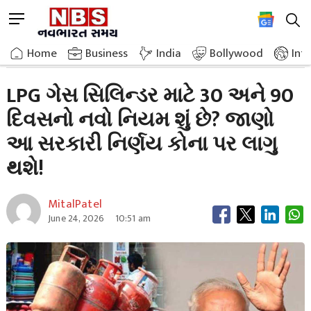
Skip
M
to
e
content
Home
Breaking News
What Is The New Rule Of 30 And 90 Days For Lpg
n
Home
»
Business
»
India
Bollywood
Int
u
B
LPG ગેસ સિલિન્ડર માટે 30 અને 90
u
દિવસનો નવો નિયમ શું છે? જાણો
t
t
આ સરકારી નિર્ણય કોના પર લાગુ
o
n
થશે!
MitalPatel
June 24, 2026
10:51 am