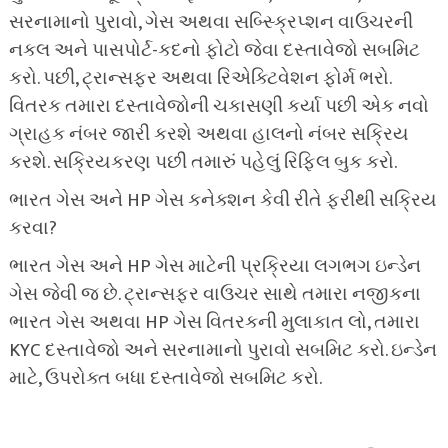
સરનામાનો પુરાવો, ગેસ અથવા સબ્સ્ક્રિપ્શન વાઉચરની
નકલ અને પાસપોર્ટ-કદનો ફોટો જેવા દસ્તાવેજો સબમિટ
કરો. પછી, ટ્રાન્સફર અથવા રિએક્ટિવેશન ફોર્મ ભરો.
વિતરક તમારા દસ્તાવેજોની ચકાસણી કર્યા પછી એક નવો
ગ્રાહક નંબર જારી કરશે અથવા હાલનો નંબર સક્રિય
કરશે. સક્રિયકરણ પછી તમારું પહેલું રિફિલ બુક કરો.
ભારત ગેસ અને HP ગેસ કનેક્શન કેવી રીતે ફરીથી સક્રિય
કરવા?
ભારત ગેસ અને HP ગેસ માટેની પ્રક્રિયા લગભગ ઇન્ડેન
ગેસ જેવી જ છે. ટ્રાન્સફર વાઉચર સાથે તમારા નજીકના
ભારત ગેસ અથવા HP ગેસ વિતરકની મુલાકાત લો, તમારા
KYC દસ્તાવેજો અને સરનામાનો પુરાવો સબમિટ કરો. ઇન્ડેન
માટે, ઉપરોક્ત બધા દસ્તાવેજો સબમિટ કરો.