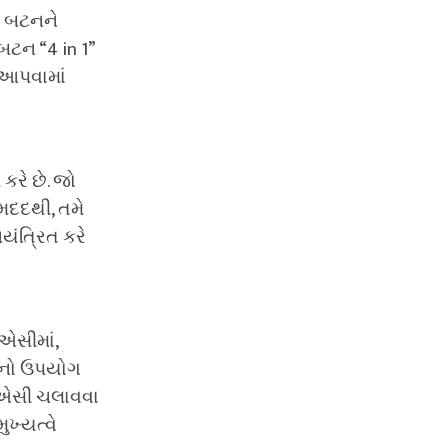
આ બટનને
ટન “4 in 1”
 આપવામાં
રે છે. જો
 મદદથી, તમે
યંત્રિત કરે
 એસીમાં,
ટનનો ઉપયોગ
સ એસી ચલાવવા
ુખ્યત્વે