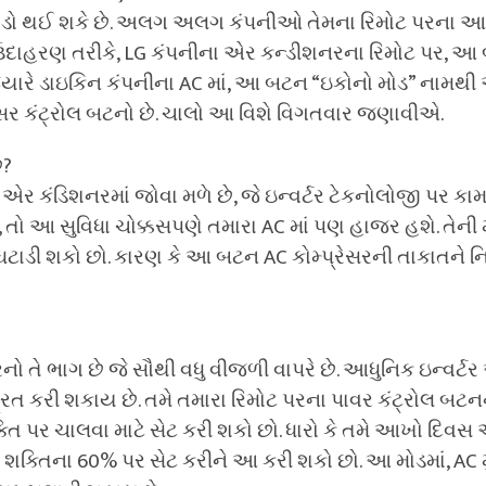
ાડો થઈ શકે છે. અલગ અલગ કંપનીઓ તેમના રિમોટ પરના 
હરણ તરીકે, LG કંપનીના એર કન્ડીશનરના રિમોટ પર, આ બ
યારે ડાઇકિન કંપનીના AC માં, આ બટન “ઇકોનો મોડ” નામથી
્રેસર કંટ્રોલ બટનો છે. ચાલો આ વિશે વિગતવાર જણાવીએ.
ે?
ડિશનરમાં જોવા મળે છે, જે ઇન્વર્ટર ટેકનોલોજી પર કામ ક
ે, તો આ સુવિધા ચોક્કસપણે તમારા AC માં પણ હાજર હશે. તેની
ટાડી શકો છો. કારણ કે આ બટન AC કોમ્પ્રેસરની તાકાતને નિ
ો તે ભાગ છે જે સૌથી વધુ વીજળી વાપરે છે. આધુનિક ઇન્વર્ટર
ત્રિત કરી શકાય છે. તમે તમારા રિમોટ પરના પાવર કંટ્રોલ બ
્તિ પર ચાલવા માટે સેટ કરી શકો છો. ધારો કે તમે આખો દિવ
ી શક્તિના 60% પર સેટ કરીને આ કરી શકો છો. આ મોડમાં, AC મ