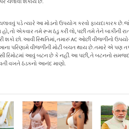
પર ચલાવી શકાય છે.
ચલાવવું પડે ત્યારે આ મોડનો ઉપયોગ કરવો ફાયદાકારક છે. જો 
ો, તો એકવાર તમે રૂમ ઠંડુ કરી લો, પછી તમે તેને બાકીની રા
 શકો છો. આવી સ્થિતિમાં, તમારું AC ઓછી વીજળીનો ઉપયો
 આના પરિણામે વીજળીની મોટી બચત થાય છે. તમારે એ પણ તપ
ી રિમોટમાં આવું બટન છે કે નહીં. આ પછી, તે બટનનો સમજદા
તી વખતે ઠંડકનો આનંદ માણો.