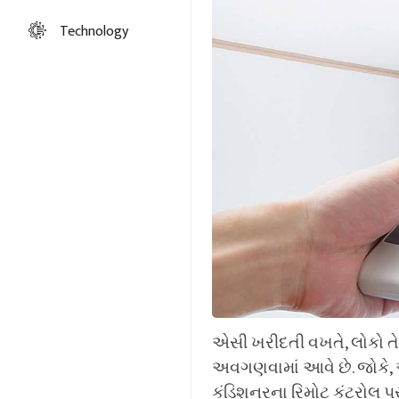
Technology
એસી ખરીદતી વખતે, લોકો તે
અવગણવામાં આવે છે. જોકે, 
કંડિશનરના રિમોટ કંટ્રોલ 