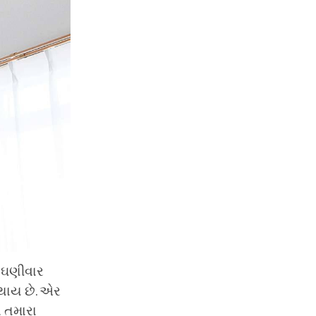
ટ ઘણીવાર
 થાય છે. એર
 તમારા