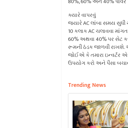
80%, 60% અને 40% પાવર 
ક્યારે વાપરવું
જ્યારે AC લાંબા સમય સુધી 
10 કલાક AC ચલાવવા માંગતા હ
60% અથવા 40% પર સેટ કરી
રૂમની ઠંડક જાળવી રાખશે.
જોઈએ કે તમારા ઇન્વર્ટર એસ
ઉપયોગ કરો અને પૈસા બચાવ
Trending News