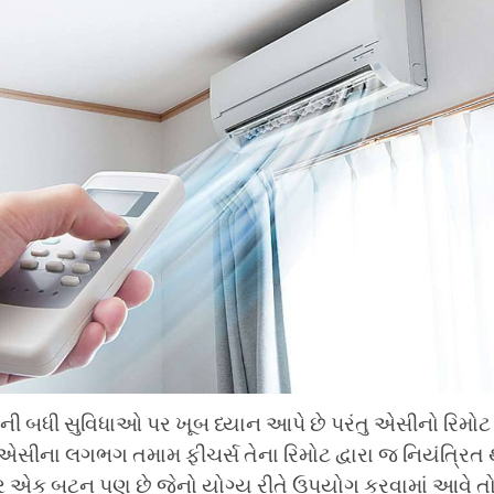
ની બધી સુવિધાઓ પર ખૂબ ધ્યાન આપે છે પરંતુ એસીનો રિમો
એસીના લગભગ તમામ ફીચર્સ તેના રિમોટ દ્વારા જ નિયંત્રિત
પર એક બટન પણ છે જેનો યોગ્ય રીતે ઉપયોગ કરવામાં આવે તો