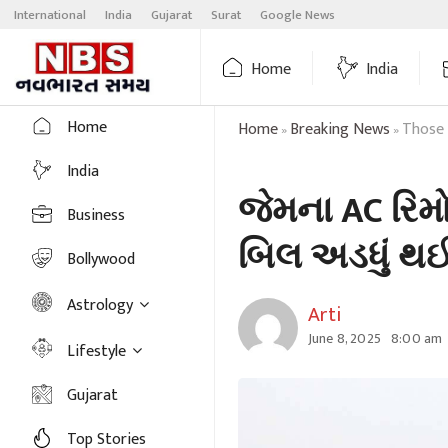
Skip
International
India
Gujarat
Surat
Google News
to
content
Home
India
Home
Home
Breaking News
Those 
»
»
India
જેમના AC રિમો
Business
બિલ અડધું થઈ શક
Bollywood
Astrology
Arti
June 8, 2025
8:00 am
Lifestyle
Gujarat
Top Stories