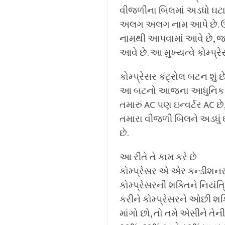
વીજળીના બિલમાં અડધો ઘટ
અલગ અલગ નામ આપે છે. ઉદા
નામથી આપવામાં આવે છે, જ્
આવે છે. આ મુખ્યત્વે કોમ્પ
કોમ્પ્રેસર કંટ્રોલ બટન શું છ
આ બટનો આજના આધુનિક એર કં
તમારું AC પણ ઇન્વર્ટર AC છ
તમારા વીજળી બિલને અડધું ઘ
છે.
આ રીતે તે કામ કરે છે
કોમ્પ્રેસર એ એર કન્ડીશનરન
કોમ્પ્રેસરની શક્તિને નિયં
કરીને કોમ્પ્રેસરને ઓછી શક
માંગો છો, તો તમે એસીને તેન