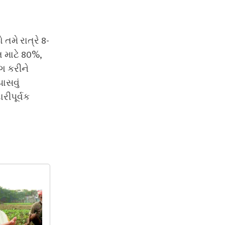
તમે રાત્રે 8-
ત માટે 80%,
ગ કરીને
ાસવું
રીપૂર્વક