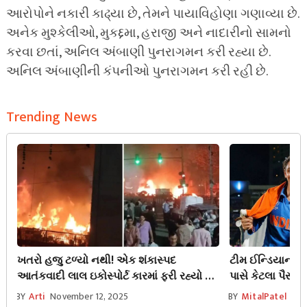
આરોપોને નકારી કાઢ્યા છે, તેમને પાયાવિહોણા ગણાવ્યા છે.
અનેક મુશ્કેલીઓ, મુકદ્દમા, હરાજી અને નાદારીનો સામનો
કરવા છતાં, અનિલ અંબાણી પુનરાગમન કરી રહ્યા છે.
અનિલ અંબાણીની કંપનીઓ પુનરાગમન કરી રહી છે.
Trending News
ખતરો હજુ ટળ્યો નથી! એક શંકાસ્પદ
ટીમ ઈન્ડિયાની ‘
આતંકવાદી લાલ ઇકોસ્પોર્ટ કારમાં ફરી રહ્યો છે,
પાસે કેટલા પૈસા છ
અને દિલ્હીમાં નાકાબંધી
તમે દંગ રહી જશો
BY
Arti
November 12, 2025
BY
MitalPatel
Nov