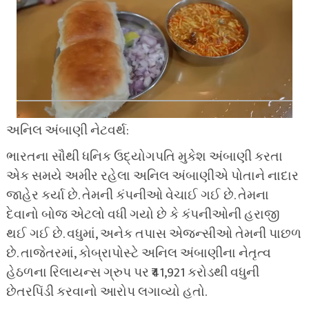
અનિલ અંબાણી નેટવર્થ:
ભારતના સૌથી ધનિક ઉદ્યોગપતિ મુકેશ અંબાણી કરતા
એક સમયે અમીર રહેલા અનિલ અંબાણીએ પોતાને નાદાર
જાહેર કર્યા છે. તેમની કંપનીઓ વેચાઈ ગઈ છે. તેમના
દેવાનો બોજ એટલો વધી ગયો છે કે કંપનીઓની હરાજી
થઈ ગઈ છે. વધુમાં, અનેક તપાસ એજન્સીઓ તેમની પાછળ
છે. તાજેતરમાં, કોબ્રાપોસ્ટે અનિલ અંબાણીના નેતૃત્વ
હેઠળના રિલાયન્સ ગ્રુપ પર ₹41,921 કરોડથી વધુની
છેતરપિંડી કરવાનો આરોપ લગાવ્યો હતો.