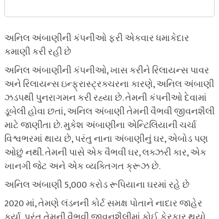
અનિલ અંબાણીની કંપનીઓ ફરી એકવાર ધમાકેદાર
કમાણી કરી રહી છે
અનિલ અંબાણીની કંપનીઓ, ખાસ કરીને રિલાયન્સ પાવર
અને રિલાયન્સ ઇન્ફ્રાસ્ટ્રક્ચરના કારણે, અનિલ અંબાણી
ઝડપથી પુનરાગમન કરી રહ્યા છે. તેમની કંપનીઓ દેવામાં
ડૂબેલી હોવા છતાં, અનિલ અંબાણી તેમની વૈભવી જીવનશૈલી
માટે જાણીતા છે. મુકેશ અંબાણીના એન્ટિલિયાની ચર્ચા
વિશ્વભરમાં થાય છે, પરંતુ નાના અંબાણીનું ઘર, એબોડ પણ
ઓછું નથી. તેમની પાસે એક વૈભવી ઘર, લક્ઝરી કાર, એક
ખાનગી જેટ અને એક વ્યક્તિગત ક્રૂઝ છે.
અનિલ અંબાણી 5,000 કરોડ રૂપિયાના ઘરમાં રહે છે
2020 માં, તેમણે લંડનની કોર્ટ સમક્ષ પોતાને નાદાર જાહેર
કર્યા, પરંતુ તેમની વૈભવી જીવનશૈલીમાં કોઈ ફેરફાર થયો