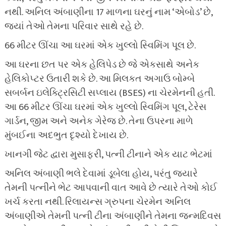
નથી. અનિલ અંબાણીના 17 માળના ઘરનું નામ ‘એબોડ’ છે,
જ્યાં તેઓ તેમના પરિવાર સાથે રહે છે.
66 મીટર ઊંચા આ ઘરમાં એક ખુલ્લો સ્વિમિંગ પૂલ છે.
આ ઘરના છત પર એક હેલિપેડ છે જે એકસાથે અનેક
હેલિકોપ્ટર ઉતારી શકે છે. આ મિલકત અગાઉ બોમ્બે
સબર્બન ઇલેક્ટ્રિસિટી સપ્લાય (BSES) ના ચેરમેનની હતી.
આ 66 મીટર ઊંચા ઘરમાં એક ખુલ્લો સ્વિમિંગ પૂલ, ટેરેસ
ગાર્ડન, જીમ અને અનેક ગેરેજ છે. તેના ઉપરના માળે
મુંબઈના અદભુત દૃશ્યો દેખાય છે.
ખાનગી જેટ દ્વારા મુસાફરી, પત્ની ટીનાને એક યાટ ભેટમાં
અનિલ અંબાણી ભલે દેવામાં ડૂબેલા હોય, પરંતુ જ્યારે
તેમની પત્નીને ભેટ આપવાની વાત આવે છે ત્યારે તેઓ કોઈ
ખર્ચ કરતા નથી. રિલાયન્સ ગ્રુપના ચેરમેન અનિલ
અંબાણીએ તેમની પત્ની ટીના અંબાણીને તેમના જન્મદિવસ