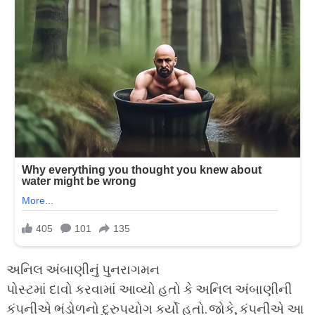
અનિલ અંબાણીનું પુનરાગમન
પોસ્ટમાં દાવો કરવામાં આવ્યો હતો કે અનિલ અંબાણીની
કંપનીએ ભંડોળનો દુરુપયોગ કર્યો હતો. જોકે, કંપનીએ આ