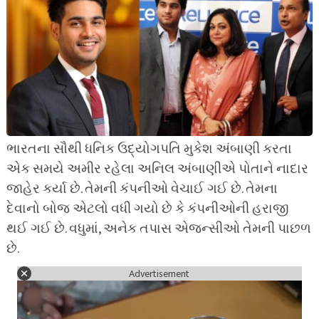
ભારતના સૌથી ધનિક ઉદ્યોગપતિ મુકેશ અંબાણી કરતા
એક સમયે અમીર રહેલા અનિલ અંબાણીએ પોતાને નાદાર
જાહેર કર્યા છે. તેમની કંપનીઓ વેચાઈ ગઈ છે. તેમના
દેવાનો બોજ એટલો વધી ગયો છે કે કંપનીઓની હરાજી
થઈ ગઈ છે. વધુમાં, અનેક તપાસ એજન્સીઓ તેમની પાછળ
છે.
Advertisement