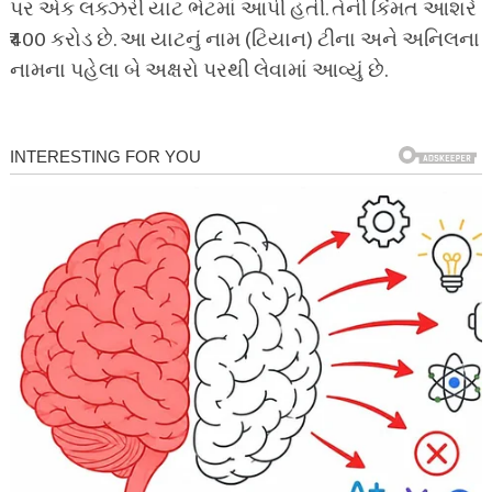
પર એક લક્ઝરી યાટ ભેટમાં આપી હતી. તેની કિંમત આશરે
₹400 કરોડ છે. આ યાટનું નામ (ટિયાન) ટીના અને અનિલના
નામના પહેલા બે અક્ષરો પરથી લેવામાં આવ્યું છે.