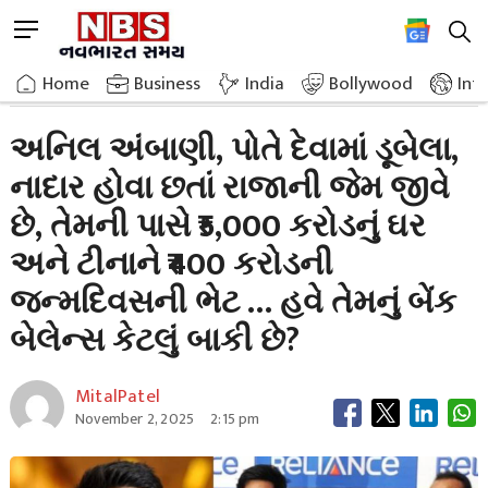
Skip
M
to
e
content
Home
Breaking News
Anil Ambani Neck Deep In Debt Himself Lives Like A King Despite Being
n
Home
»
Business
»
India
Bollywood
Int
u
B
અનિલ અંબાણી, પોતે દેવામાં ડૂબેલા,
u
નાદાર હોવા છતાં રાજાની જેમ જીવે
t
t
છે, તેમની પાસે ₹5,000 કરોડનું ઘર
o
n
અને ટીનાને ₹400 કરોડની
જન્મદિવસની ભેટ … હવે તેમનું બેંક
બેલેન્સ કેટલું બાકી છે?
MitalPatel
November 2, 2025
2:15 pm