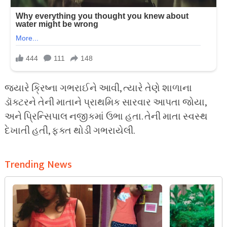
જ્યારે ક્રિષ્ના ગભરાઈને આવી, ત્યારે તેણે શાળાના
ડૉક્ટરને તેની માતાને પ્રાથમિક સારવાર આપતા જોયા,
અને પ્રિન્સિપાલ નજીકમાં ઉભા હતા. તેની માતા સ્વસ્થ
દેખાતી હતી, ફક્ત થોડી ગભરાયેલી.
Trending News