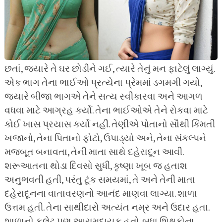
છતાં, જ્યારે તે ઘર છોડીને ગઈ, ત્યારે તેનું મન ફાટેલું લાગ્યું.
એક ભાગ તેના ભાઈઓ પ્રત્યેના પ્રેમમાં ડગમગી ગયો,
જ્યારે બીજા ભાગએ તેને સત્ય સ્વીકારવા અને આગળ
વધવા માટે આગ્રહ કર્યો. તેના ભાઈઓએ તેને રોકવા માટે
કોઈ ખાસ પ્રયાસ કર્યો નહીં. તેણીએ પોતાનો સૌથી કિંમતી
ખજાનો, તેના પિતાનો ફોટો, ઉપાડ્યો અને, તેના સંકલ્પને
મજબૂત બનાવતા, તેની માતા સાથે દહેરાદૂન આવી.
શરૂઆતના થોડા દિવસો સુધી, કૃષ્ણા ખૂબ જ હતાશ
અનુભવતી હતી, પરંતુ ટૂંક સમયમાં, તે અને તેની માતા
દહેરાદૂનના વાતાવરણનો આનંદ માણવા લાગ્યા. શાળા
ઉત્તમ હતી. તેના સાથીદારો અત્યંત નમ્ર અને ઉદાર હતા.
શાળાનો ફ્લેટ પણ આરામદાયક હતો. બધા શિક્ષકોના