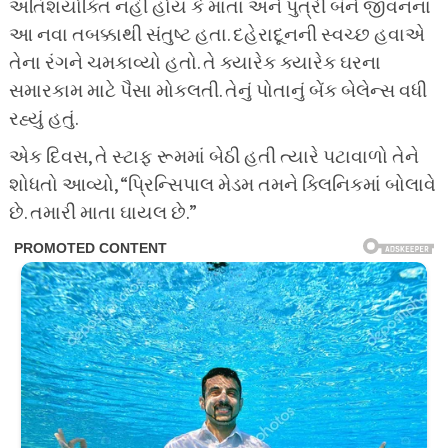
અતિશયોક્તિ નહીં હોય કે માતા અને પુત્રી બંને જીવનના
આ નવા તબક્કાથી સંતુષ્ટ હતા. દહેરાદૂનની સ્વચ્છ હવાએ
તેના રંગને ચમકાવ્યો હતો. તે ક્યારેક ક્યારેક ઘરના
સમારકામ માટે પૈસા મોકલતી. તેનું પોતાનું બેંક બેલેન્સ વધી
રહ્યું હતું.
એક દિવસ, તે સ્ટાફ રૂમમાં બેઠી હતી ત્યારે પટાવાળો તેને
શોધતો આવ્યો, “પ્રિન્સિપાલ મેડમ તમને ક્લિનિકમાં બોલાવે
છે. તમારી માતા ઘાયલ છે.”