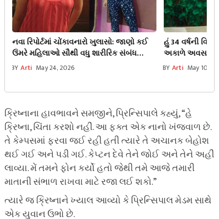
નવા રિપોર્ટમાં ચોંકાવનારો ખુલાસો: જાણો કઈ
હું 34 વર્ષની વિધવા 
ઉંમરે મહિલાઓ સૌથી વધુ શારીરિક સંબંધ
અકાળે અવસાન થયુ
બાંધવાનું પસંદ કરે છે?
જંખના એટલી હદે
BY
Arti
May 24, 2026
BY
Arti
May 10, 2
ક્રિષ્નાના હાવભાવને સમજીને, પ્રિન્સિપાલે કહ્યું, “હે
ક્રિષ્ના, ચિંતા કરશો નહીં. આ ફક્ત એક નાનો ખંજવાળ છે.
તે કેમ્પસમાં ફરવા જઈ રહી હતી ત્યારે તે અચાનક બેહોશ
થઈ ગઈ અને પડી ગઈ. કેપ્ટન દેવે તેને જોઈ અને તેને અહીં
લાવ્યા. મેં તમને ફોન કર્યો હતો જેથી તમે આજે તમારી
માતાની સંભાળ રાખવા માટે રજા લઈ શકો.”
ત્યારે જ ક્રિષ્નાને ખ્યાલ આવ્યો કે પ્રિન્સિપાલ મેડમ સાથે
એક યુવાન ઉભો છે.