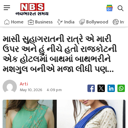
Skip
M
to
e
content
Home
Relationship
On The Wedding Night My Aunt Was On Top
n
Home
»
Business
»
India
Bollywood
Int
u
B
માસી સુહાગરાતની રાત્રે એ મારી
u
ઉપર અને હું નીચે હતો રાજકોટની
t
t
એક હોટલમાં બાથમાં બાથભરીને
o
n
મશગુલ બનીએ મજા લીધી પણ…
Arti
May 10, 2026
4:09 pm