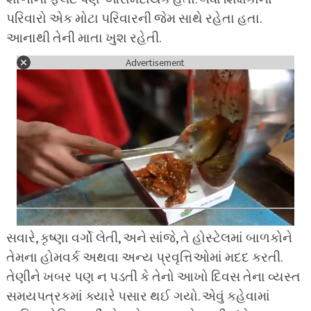
પરિવારો એક મોટા પરિવારની જેમ સાથે રહેતા હતા.
આનાથી તેની માતા ખુશ રહેતી.
Advertisement
સવારે, કૃષ્ણા વર્ગો લેતી, અને સાંજે, તે હોસ્ટેલમાં બાળકોને
તેમના હોમવર્ક અથવા અન્ય પ્રવૃત્તિઓમાં મદદ કરતી.
તેણીને ખબર પણ ન પડતી કે તેનો આખો દિવસ તેના વ્યસ્ત
સમયપત્રકમાં ક્યારે પસાર થઈ ગયો. એવું કહેવામાં