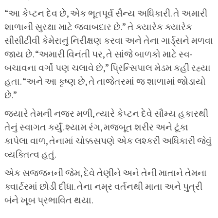
“આ કેપ્ટન દેવ છે, એક ભૂતપૂર્વ સૈન્ય અધિકારી. તે અમારી
શાળાની સુરક્ષા માટે જવાબદાર છે.” તે ક્યારેક ક્યારેક
સીસીટીવી કેમેરાનું નિરીક્ષણ કરવા અને તેના ગાર્ડ્સને મળવા
જાય છે. “અમારી વિનંતી પર, તે સાંજે બાળકો માટે સ્વ-
બચાવના વર્ગો પણ ચલાવે છે,” પ્રિન્સિપાલ મેડમ કહી રહ્યા
હતા. “અને આ કૃષ્ણ છે, તે તાજેતરમાં જ શાળામાં જોડાયો
છે.”
જ્યારે તેમની નજર મળી, ત્યારે કેપ્ટન દેવે સૌમ્ય હકારથી
તેનું સ્વાગત કર્યું. શ્યામ રંગ, મજબૂત શરીર અને ટૂંકા
કાપેલા વાળ, તેનામાં ચોક્કસપણે એક લશ્કરી અધિકારી જેવું
વ્યક્તિત્વ હતું.
એક સજ્જનની જેમ, દેવે તેણીને અને તેની માતાને તેમના
ક્વાર્ટરમાં છોડી દીધા. તેના નમ્ર વર્તનથી માતા અને પુત્રી
બંને ખૂબ પ્રભાવિત થયા.