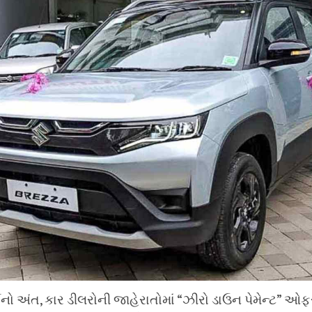
ષનો અંત, કાર ડીલરોની જાહેરાતોમાં “ઝીરો ડાઉન પેમેન્ટ” ઓફ