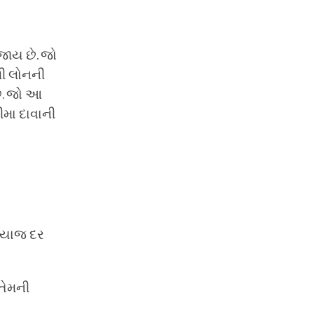
જાય છે. જો
ેલી લોનની
ે. જો આ
ીમા દાવાની
વ્યાજ દર
તેમની