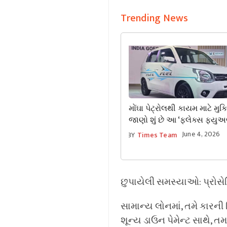
Trending News
મોંઘા પેટ્રોલથી કાયમ માટે મુક્
જાણો શું છે આ ‘ફ્લેક્સ ફ્યુઅ
ટેક્નોલોજી, જે પેટ્રોલને કરી દ
June 4, 2026
BY
Times Team
સસ્તું?
છુપાયેલી સમસ્યાઓ: પ્રોસેસ
સામાન્ય લોનમાં, તમે કારની
શૂન્ય ડાઉન પેમેન્ટ સાથે, તમ