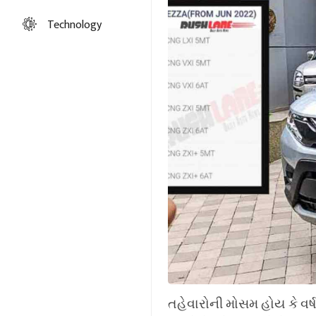
Technology
તહેવારોની મોસમ હોય કે વર્