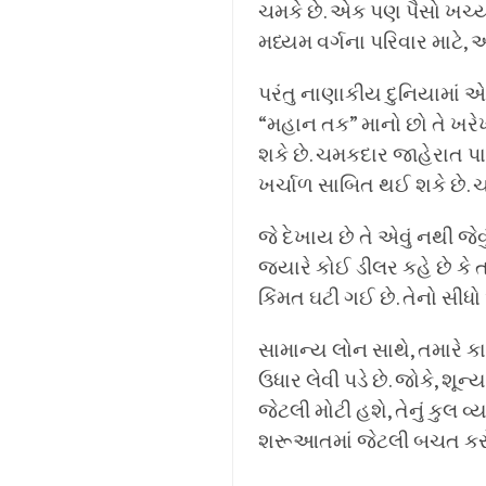
ચમકે છે. એક પણ પૈસો ખર્ચ્
મધ્યમ વર્ગના પરિવાર માટે,
પરંતુ નાણાકીય દુનિયામાં 
“મહાન તક” માનો છો તે ખરે
શકે છે. ચમકદાર જાહેરાત પ
ખર્ચાળ સાબિત થઈ શકે છે. 
જે દેખાય છે તે એવું નથી જેવું
જ્યારે કોઈ ડીલર કહે છે કે 
કિંમત ઘટી ગઈ છે. તેનો સીધ
સામાન્ય લોન સાથે, તમારે 
ઉધાર લેવી પડે છે. જોકે, શૂન
જેટલી મોટી હશે, તેનું કુલ વ
શરૂઆતમાં જેટલી બચત કરો છ