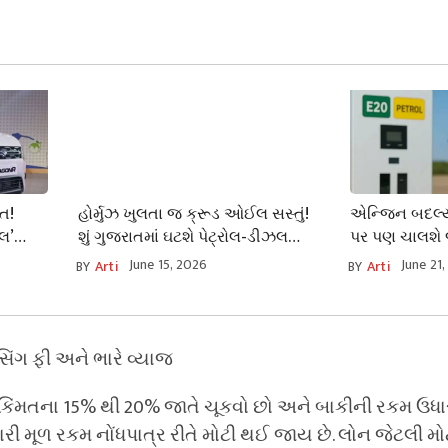
તિ!
હોર્મુઝ ખુલતા જ ક્રૂડ ઓઈલ સસ્તું!
એન્જિન બદલ્ય
લ’
શું ગુજરાતમાં ઘટશે પેટ્રોલ-ડીઝલ
પર પણ ચાલશે 
ેશે સાવ
અને LPGના ભાવ?
લગાવવો પડશે આ 
June 15, 2026
June 21
BY
Arti
BY
Arti
િંગ ફી અને ભારે વ્યાજ
 કિંમતના 15% થી 20% જાતે ચૂકવો છો અને બાકીની રકમ ઉધાર 
ારી મૂળ રકમ નોંધપાત્ર રીતે મોટી થઈ જાય છે. લોન જેટલી મોટી