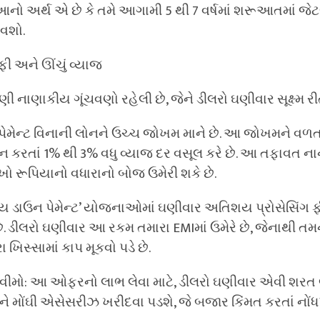
ે. આનો અર્થ એ છે કે તમે આગામી 5 થી 7 વર્ષમાં શરૂઆતમાં જ
કવશો.
ફી અને ઊંચું વ્યાજ
ાકીય ગૂંચવણો રહેલી છે, જેને ડીલરો ઘણીવાર સૂક્ષ્મ રીતે 
ન પેમેન્ટ વિનાની લોનને ઉચ્ચ જોખમ માને છે. આ જોખમને 
કરતાં 1% થી 3% વધુ વ્યાજ દર વસૂલ કરે છે. આ તફાવત નાનો
 લાખો રૂપિયાનો વધારાનો બોજ ઉમેરી શકે છે.
ન્ય ડાઉન પેમેન્ટ’ યોજનાઓમાં ઘણીવાર અતિશય પ્રોસેસિંગ 
છે. ડીલરો ઘણીવાર આ રકમ તમારા EMIમાં ઉમેરે છે, જેનાથી તમન
ખિસ્સામાં કાપ મૂકવો પડે છે.
ો: આ ઓફરનો લાભ લેવા માટે, ડીલરો ઘણીવાર એવી શરત લા
ને મોંઘી એસેસરીઝ ખરીદવા પડશે, જે બજાર કિંમત કરતાં નોંધપા