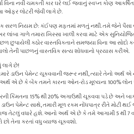
યા વિના નવી ચમકતી કાર ઘરે લઈ જવાનું સ્વપ્ન કોણ આકર્ષિત 
 આ ઓફર લોટરી જેવી લાગે છે.
એક સરળ નિયમ છે: કંઈપણ મફતમાં મળતું નથી. તમે જેને પૈસ
ખર લાંબા ગાળે તમારા ખિસ્સા ખાલી કરવા માટે એક સુનિયોજિ
ાછળ છુપાયેલી કઠોર વાસ્તવિકતાને સમજ્યા વિના આ સોદો ક
ચાલો તેની પાછળનું વાસ્તવિક સત્ય શોધવાનો પ્રયાસ કરીએ.
 લાગે છે!
તમારે ડાઉન પેમેન્ટ ચૂકવવાની જરૂર નથી, ત્યારે તેનો અર્થ એ
ો અર્થ એ છે કે બેંક તમને કારના ઓન-રોડ મૂલ્યના 100% લોન
કારની કિંમતના 15% થી 20% અગાઉથી ચૂકવવા પડે છે અને બ
્ય ડાઉન પેમેન્ટ સાથે, તમારી મૂળ રકમ નોંધપાત્ર રીતે મોટી થઈ
્યાજ તેટલું વધારે હશે. આનો અર્થ એ છે કે તમે આગામી 5 થી 7 વર
ો તેના કરતાં વધુ વ્યાજ ચૂકવશો.