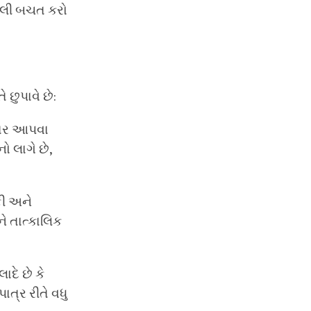
ેટલી બચત કરો
છુપાવે છે:
વળતર આપવા
 લાગે છે,
ફી અને
ે તાત્કાલિક
દે છે કે
ત્ર રીતે વધુ