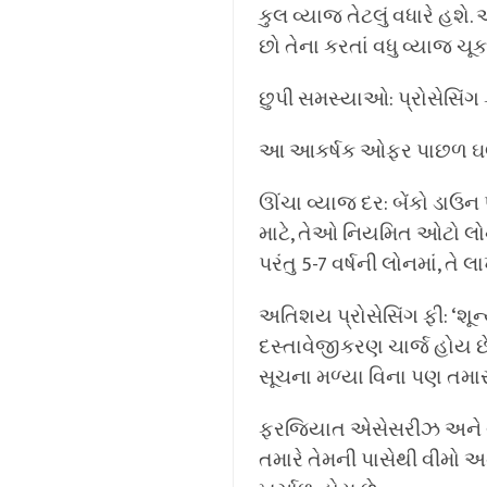
કુલ વ્યાજ તેટલું વધારે હશ
છો તેના કરતાં વધુ વ્યાજ ચૂ
છુપી સમસ્યાઓ: પ્રોસેસિંગ 
આ આકર્ષક ઓફર પાછળ ઘણી નાણ
ઊંચા વ્યાજ દર: બેંકો ડાઉ
માટે, તેઓ નિયમિત ઓટો લોન 
પરંતુ 5-7 વર્ષની લોનમાં, તે
અતિશય પ્રોસેસિંગ ફી: ‘શૂ
દસ્તાવેજીકરણ ચાર્જ હોય ​​
સૂચના મળ્યા વિના પણ તમારા 
ફરજિયાત એસેસરીઝ અને વીમ
તમારે તેમની પાસેથી વીમો અ