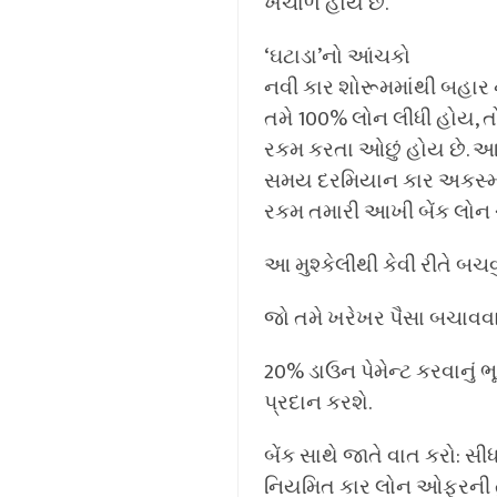
ખર્ચાળ હોય છે.
‘ઘટાડા’નો આંચકો
નવી કાર શોરૂમમાંથી બહાર ન
તમે 100% લોન લીધી હોય, તો 
રકમ કરતા ઓછું હોય છે. આ
સમય દરમિયાન કાર અકસ્માતમ
રકમ તમારી આખી બેંક લોન ચ
આ મુશ્કેલીથી કેવી રીતે બચવુ
જો તમે ખરેખર પૈસા બચાવવા 
20% ડાઉન પેમેન્ટ કરવાનું
પ્રદાન કરશે.
બેંક સાથે જાતે વાત કરો: 
નિયમિત કાર લોન ઓફરની ત