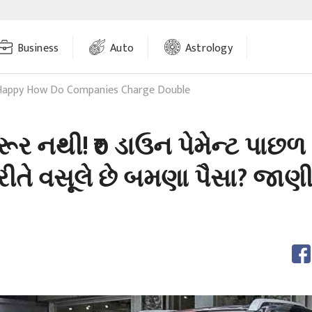
Business
Auto
Astrology
Happy How Do Companies Charge Double
ૂર નથી! ₹0 ડાઉન પેમેન્ટ પાછળ
ીતે વસૂલે છે બમણા પૈસા? જાણી