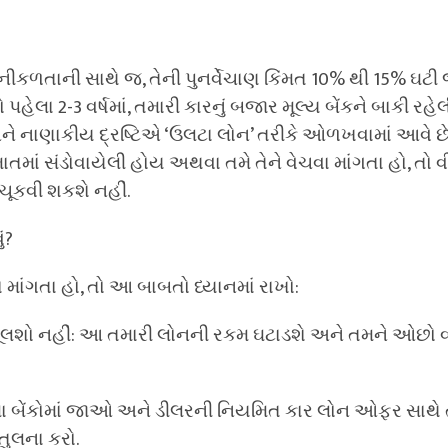
ીકળતાની સાથે જ, તેની પુનર્વેચાણ કિંમત 10% થી 15% ઘટી 
પહેલા 2-3 વર્ષમાં, તમારી કારનું બજાર મૂલ્ય બેંકને બાકી રહ
ને નાણાકીય દ્રષ્ટિએ ‘ઉલટા લોન’ તરીકે ઓળખવામાં આવે છ
ાં સંડોવાયેલી હોય અથવા તમે તેને વેચવા માંગતા હો, તો વ
ૂકવી શકશે નહીં.
ં?
માંગતા હો, તો આ બાબતો ધ્યાનમાં રાખો:
 ભૂલશો નહીં: આ તમારી લોનની રકમ ઘટાડશે અને તમને ઓછો 
સીધા બેંકોમાં જાઓ અને ડીલરની નિયમિત કાર લોન ઓફર સાથે 
ુલના કરો.