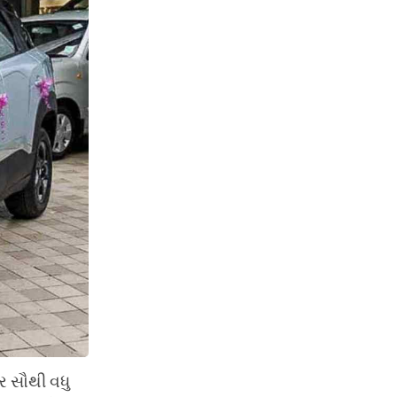
ર સૌથી વધુ