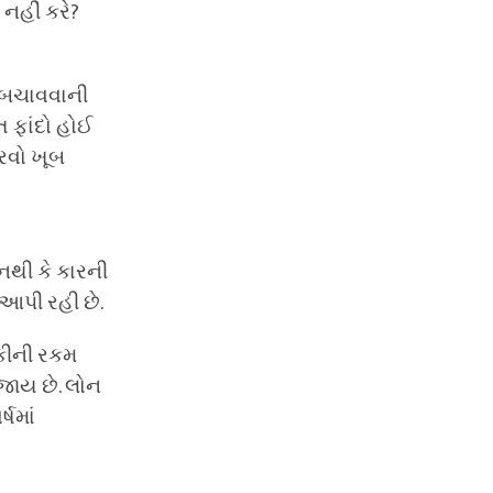
નહીં કરે?
ા બચાવવાની
ત ફાંદો હોઈ
રવો ખૂબ
 નથી કે કારની
 આપી રહી છે.
ાકીની રકમ
 જાય છે. લોન
્ષમાં