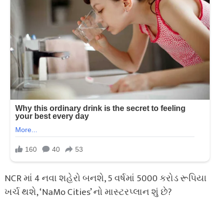
NCR માં 4 નવા શહેરો બનશે, 5 વર્ષમાં 5000 કરોડ રૂપિયા
ખર્ચ થશે, ‘NaMo Cities’ નો માસ્ટરપ્લાન શું છે?