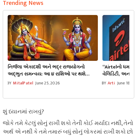
Trending News
નિર્જલા એકાદશી અને ભદ્ર રાજયોગનો
“Airtelનો ધમાકેદ
અદ્ભુત સમન્વય: આ ૪ રાશિઓ પર થશે
વેલિડિટી, અનલિમ
ધનવર્ષા, જાણો તમારું રાશિફળ
જાણો શું છે ખાસ
BY
MitalPatel
June 25, 2026
BY
Arti
June 18, 2
શું ધ્યાનમાં રાખવું?
જોકે તમે કેટલું સોનું રાખી શકો તેની કોઈ મર્યાદા નથી, તેનો
અર્થ એ નથી કે તમે તમારું બધું સોનું લોકરમાં રાખી શકો છો