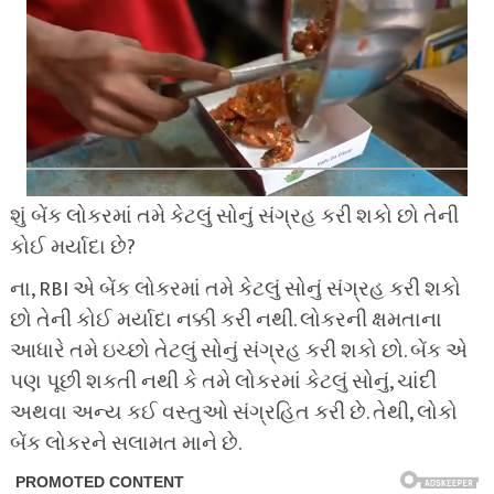
શું બેંક લોકરમાં તમે કેટલું સોનું સંગ્રહ કરી શકો છો તેની
કોઈ મર્યાદા છે?
ના, RBI એ બેંક લોકરમાં તમે કેટલું સોનું સંગ્રહ કરી શકો
છો તેની કોઈ મર્યાદા નક્કી કરી નથી. લોકરની ક્ષમતાના
આધારે તમે ઇચ્છો તેટલું સોનું સંગ્રહ કરી શકો છો. બેંક એ
પણ પૂછી શકતી નથી કે તમે લોકરમાં કેટલું સોનું, ચાંદી
અથવા અન્ય કઈ વસ્તુઓ સંગ્રહિત કરી છે. તેથી, લોકો
બેંક લોકરને સલામત માને છે.