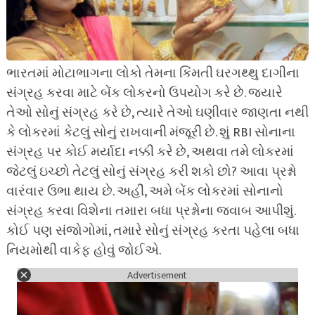
ભારતમાં મોટાભાગના લોકો તેમના કિંમતી ઘરગથ્થુ દાગીના
સંગ્રહ કરવા માટે બેંક લોકરનો ઉપયોગ કરે છે. જ્યારે
તેઓ સોનું સંગ્રહ કરે છે, ત્યારે તેઓ ઘણીવાર જાણતા નથી
કે લોકરમાં કેટલું સોનું રાખવાની મંજૂરી છે. શું RBI સોનાના
સંગ્રહ પર કોઈ મર્યાદા નક્કી કરે છે, અથવા તમે લોકરમાં
જેટલું ઇચ્છો તેટલું સોનું સંગ્રહ કરી શકો છો? આવા પ્રશ્નો
વારંવાર ઉભા થાય છે. અહીં, અમે બેંક લોકરમાં સોનાનો
સંગ્રહ કરવા વિશેના તમારા બધા પ્રશ્નોના જવાબ આપીશું.
કોઈ પણ સંજોગોમાં, તમારે સોનું સંગ્રહ કરતા પહેલા બધા
નિયમોથી વાકેફ હોવું જોઈએ.
Advertisement