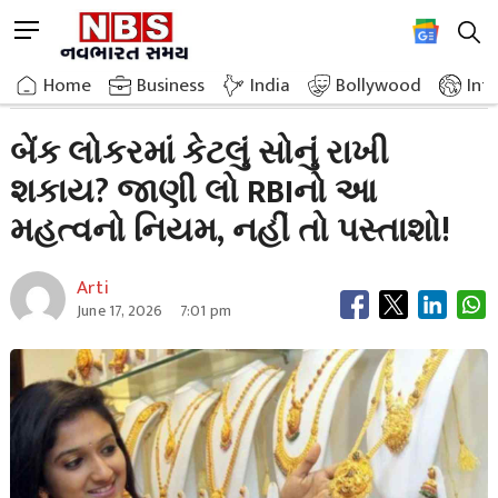
Skip
M
to
e
content
Home
Breaking News
How Much Gold Can Be Kept In A Bank Locker
n
Home
»
Business
»
India
Bollywood
Int
u
B
બેંક લોકરમાં કેટલું સોનું રાખી
u
શકાય? જાણી લો RBIનો આ
t
t
મહત્વનો નિયમ, નહીં તો પસ્તાશો!
o
n
Arti
June 17, 2026
7:01 pm