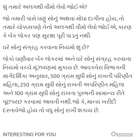
શું તમારે અલગથી વીમો લેવો જોઈએ?
જો તમારી પાસે ઘણું સોનું અથવા મોંઘા દાગીના હોય, તો
તમારે ચોક્કસપણે તેનો અલગથી વીમો લેવો જોઈએ, કારણ
કે બેંક લોકર પણ સુરક્ષા પૂરી પાડતું નથી.
ઘરે સોનું સંગ્રહ કરવાના નિયમો શું છે?
લોકો ઘણીવાર બેંક લોકરમાં અને ઘરે સોનું સંગ્રહ કરવાના
નિયમો વચ્ચે મૂંઝવણમાં મુકાય છે. આવકવેરા વિભાગની
માર્ગદર્શિકા અનુસાર, 500 ગ્રામ સુધી સોનું રાખતી પરિણીત
મહિલા, 250 ગ્રામ સુધી સોનું રાખતી અપરિણીત મહિલા
અને 100 ગ્રામ સુધી સોનું રાખતા પુરુષની સામાન્ય રીતે
પૂછપરછ કરવામાં આવતી નથી. જો કે, માન્ય ખરીદી
દસ્તાવેજો હોય તો વધુ સોનું રાખી શકાય છે.