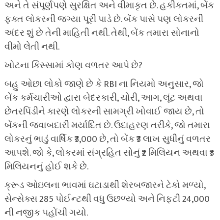
અને તે સંપૂર્ણપણે સુરક્ષિત અને વીમાકૃત છે. હકીકતમાં, બેંક
ફક્ત લોકરની જગ્યા પૂરી પાડે છે. બેંક પાસે પણ લોકરની
અંદર શું છે તેની માહિતી નથી. તેથી, બેંક તમારા સોનાનો
વીમો લેતી નથી.
ખોટના કિસ્સામાં કોણ વળતર આપે છે?
બહુ ઓછા લોકો જાણે છે કે RBI ના નિયમો અનુસાર, જો
બેંક કર્મચારીઓ દ્વારા બેદરકારી, ચોરી, આગ, લૂંટ અથવા
છેતરપિંડીને કારણે લોકરની સામગ્રી ખોવાઈ જાય છે, તો
બેંકની જવાબદારી મર્યાદિત છે. ઉદાહરણ તરીકે, જો તમારા
લોકરનું ભાડું વાર્ષિક ₹3,000 છે, તો બેંક ₹3 લાખ સુધીનું વળતર
આપશે. જો કે, લોકરમાં સંગ્રહિત સોનું ₹2 મિલિયન અથવા ₹3
મિલિયનનું હોઈ શકે છે.
ક્રૂડ ઓઇલના ભાવમાં ઘટાડાથી શેરબજારને ટેકો મળ્યો,
સેન્સેક્સ 285 પોઈન્ટથી વધુ ઉછળ્યો અને નિફ્ટી 24,000
ની નજીક પહોંચી ગયો.