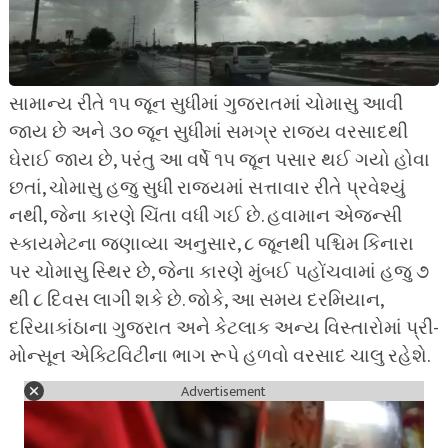
સામાન્ય રીતે ૧૫ જૂન સુધીમાં ગુજરાતમાં ચોમાસુ આવી
જાય છે અને ૩૦ જૂન સુધીમાં સમગ્ર રાજ્ય વરસાદથી
ઘેરાઈ જાય છે, પરંતુ આ વર્ષે ૧૫ જૂન પસાર થઈ ગયો હોવા
છતાં, ચોમાસુ હજુ સુધી રાજ્યમાં સત્તાવાર રીતે પ્રવેશ્યું
નથી, જેના કારણે ચિંતા વધી ગઈ છે. હવામાન એજન્સી
સ્કાયમેટના જણાવ્યા અનુસાર, ૮ જૂનથી પશ્ચિમ કિનારા
પર ચોમાસુ સ્થિર છે, જેના કારણે મુંબઈ પહોંચવામાં હજુ ૭
થી ૮ દિવસ લાગી શકે છે. જોકે, આ સમય દરમિયાન,
દરિયાકાંઠાના ગુજરાત અને કેટલાક અન્ય વિસ્તારોમાં પ્રી-
મોન્સૂન એક્ટિવિટીના ભાગ રૂપે હળવો વરસાદ ચાલુ રહેશે.
Advertisement