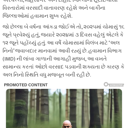
અરવલ્લી, મહિસાગર અને દાહોદ જિલ્લાના છૂટાછવાયા
વિસ્તારોમાં વરસાદી વાતાવરણ રહેશે અને બાકીના
જિલ્લાઓમાં હવામાન શુષ્ક રહેશે.
જો છેલ્લા બે વર્ષના આંકડા જોઈએ તો, ૨૦૨૫માં ચોમાસું ૧૬
જૂને પ્રવેશ્યું હતું, જ્યારે ૨૦૨૪માં ૩ દિવસ વહેલું એટલે કે
૧૨ જૂને પહોંચ્યું હતું. આ વર્ષે ચોમાસામાં વિલંબ માટે ‘અલ
નિનો’ જવાબદાર માનવામાં આવી રહ્યું છે. હવામાન વિભાગ
(IMD) ની લાંબા ગાળાની આગાહી મુજબ, આ વખતે
સામાન્ય કરતાં ઓછો વરસાદ પડવાની શક્યતા છે કારણ કે
અલ નિનો સ્થિતિ વધુ મજબૂત બની રહી છે.