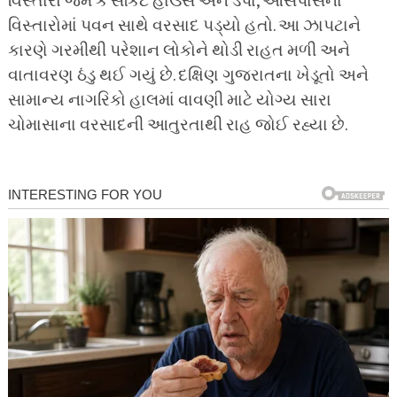
વિસ્તારો જેમ કે સર્કિટ હાઉસ અને ડેપા, આસપાસના
વિસ્તારોમાં પવન સાથે વરસાદ પડ્યો હતો. આ ઝાપટાને
કારણે ગરમીથી પરેશાન લોકોને થોડી રાહત મળી અને
વાતાવરણ ઠંડુ થઈ ગયું છે. દક્ષિણ ગુજરાતના ખેડૂતો અને
સામાન્ય નાગરિકો હાલમાં વાવણી માટે યોગ્ય સારા
ચોમાસાના વરસાદની આતુરતાથી રાહ જોઈ રહ્યા છે.