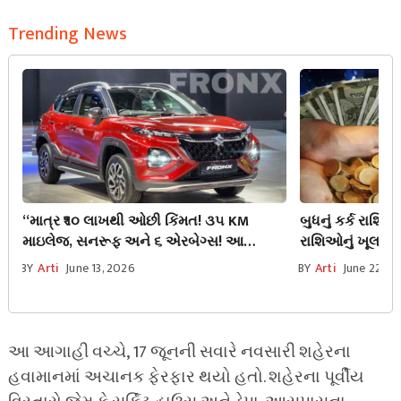
Trending News
“માત્ર ₹૧૦ લાખથી ઓછી કિંમત! ૩૫ KM
બુધનું કર્ક રાશિ
માઇલેજ, સનરૂફ અને ૬ એરબેગ્સ! આ
રાશિઓનું ખૂલશે કિ
હાઈબ્રિડ SUV મચાવશે ધૂમ!”
થશે જબરદસ્ત વધ
BY
Arti
June 13, 2026
BY
Arti
June 22, 2
આ આગાહી વચ્ચે, 17 જૂનની સવારે નવસારી શહેરના
હવામાનમાં અચાનક ફેરફાર થયો હતો. શહેરના પૂર્વીય