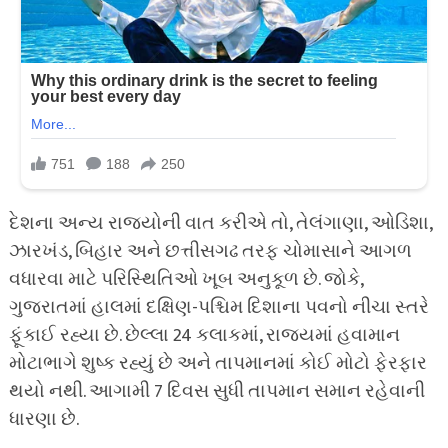
દેશના અન્ય રાજ્યોની વાત કરીએ તો, તેલંગાણા, ઓડિશા,
ઝારખંડ, બિહાર અને છત્તીસગઢ તરફ ચોમાસાને આગળ
વધારવા માટે પરિસ્થિતિઓ ખૂબ અનુકૂળ છે. જોકે,
ગુજરાતમાં હાલમાં દક્ષિણ-પશ્ચિમ દિશાના પવનો નીચા સ્તરે
ફૂંકાઈ રહ્યા છે. છેલ્લા 24 કલાકમાં, રાજ્યમાં હવામાન
મોટાભાગે શુષ્ક રહ્યું છે અને તાપમાનમાં કોઈ મોટો ફેરફાર
થયો નથી. આગામી 7 દિવસ સુધી તાપમાન સમાન રહેવાની
ધારણા છે.