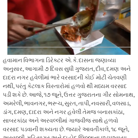
હવામાન વિભાગના ડિરેક્ટર એ. કે. દાસના જણાવ્યા
અનુસાર, આગામી ૭ દિવસ સુધી ગુજરાત, દીવ, દમણ અને
દાદરા નગર હવેલીમાં ભારે વરસાદની કોઈ મોટી ચેતવણી
નથી, પરંતુ કેટલાક વિસ્તારોમાં હળવો થી મધ્યમ વરસાદ
પડી શકે છે. આજે, ૧૭ જૂને, ઉત્તર ગુજરાતના ગીર સોમનાથ,
અમરેલી, ભાવનગર, ભરૂચ, સુરત, તાપી, નવસારી, વલસાડ,
ડાંગ, દમણ, દાદરા અને નગર હવેલી તેમજ બનાસકાંઠા,
સાબરકાંઠા અને અરવલ્લીમાં ગાજવીજ સાથે હળવો
વરસાદ પડવાની શક્યતા છે. જ્યારે આવતીકાલે, ૧૮ જૂને,