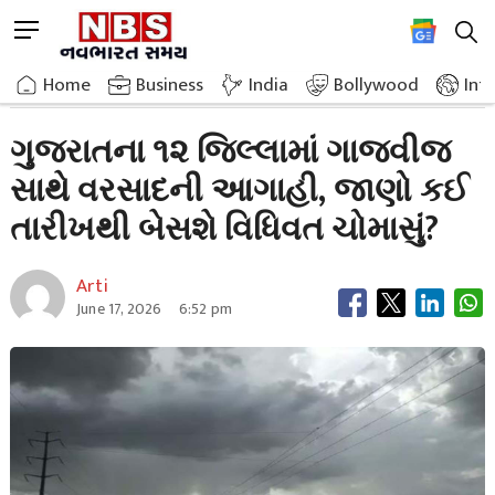
Skip
M
to
e
content
Home
Breaking News
Thunderstorms And Rains Predicted In 12 Districts
n
Home
»
Business
»
India
Bollywood
Int
u
B
ગુજરાતના ૧૨ જિલ્લામાં ગાજવીજ
u
સાથે વરસાદની આગાહી, જાણો કઈ
t
t
તારીખથી બેસશે વિધિવત ચોમાસું?
o
n
Arti
June 17, 2026
6:52 pm