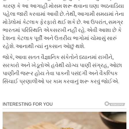
કારણ કે આ આગાહી મોસમ શરૂ થવાના ઘણા અઠવાડિયા
પહેલા જારી કરવામાં આવી છે. તેથી, આગામી સમયમાં તેના
મોડેલોમાં કેટલાક ફેરફારો થઈ શકે છે. આ ઉપરાંત, સમગ્ર
ભારતમાં પરિસ્થિતિ એકસરખી નહીં રહે. એવી આશા છે કે
દેશના કેટલાક પૂર્વી અને ઉત્તરીય ભાગોમાં ચોમાસું સારું
રહેશે. આનાથી ત્યાં નુકસાન ઓછું થશે.
જોકે, આવા સતત વૈજ્ઞાનિક સંકેતોને ધ્યાનમાં રાખીને,
સરકારો અને ખેડૂતોએ હવેથી યોગ્ય પાણી સંગ્રહ, ઓછા
પાણીની જરૂર હોય તેવા પાકની પસંદગી અને વૈકલ્પિક
સિંચાઈ પ્રણાલીઓ પર કામ કરવાનું શરૂ કરવું જોઈએ.