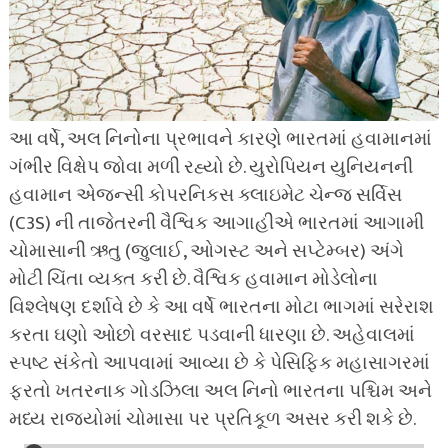
આ વર્ષે, અલ નિનોના પ્રભાવને કારણે ભારતમાં હવામાનમાં
ગંભીર વિક્ષેપ જોવા મળી રહ્યો છે. યુરોપિયન યુનિયનની
હવામાન એજન્સી કોપરનિકસ ક્લાઇમેટ ચેન્જ સર્વિસ
(C3S) ની તાજેતરની વૈશ્વિક આગાહીએ ભારતમાં આગામી
ચોમાસાની ઋતુ (જુલાઈ, ઓગસ્ટ અને સપ્ટેમ્બર) અંગે
મોટી ચિંતા વ્યક્ત કરી છે. વૈશ્વિક હવામાન મોડેલોના
વિશ્લેષણ દર્શાવે છે કે આ વર્ષે ભારતના મોટા ભાગમાં સરેરાશ
કરતા ઘણો ઓછો વરસાદ પડવાની ધારણા છે. અહેવાલમાં
સ્પષ્ટ સંકેતો આપવામાં આવ્યા છે કે પેસિફિક મહાસાગરમાં
ફરતો ખતરનાક ગોડઝિલા અલ નિનો ભારતના પશ્ચિમ અને
મધ્ય રાજ્યોમાં ચોમાસા પર પ્રતિકૂળ અસર કરી શકે છે.