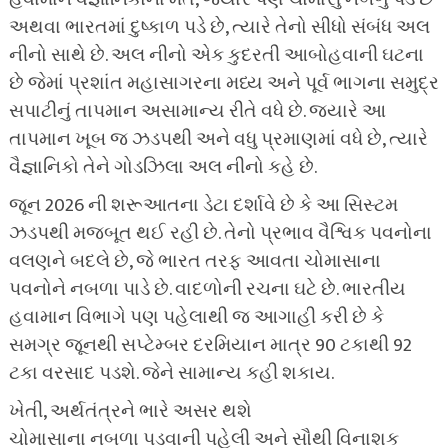
અથવા ભારતમાં દુષ્કાળ પડે છે, ત્યારે તેનો સીધો સંબંધ અલ
નીનો સાથે છે. અલ ​​નીનો એક કુદરતી આબોહવાની ઘટના
છે જેમાં પ્રશાંત મહાસાગરના મધ્ય અને પૂર્વ ભાગના સમુદ્ર
સપાટીનું તાપમાન અસામાન્ય રીતે વધે છે. જ્યારે આ
તાપમાન ખૂબ જ ઝડપથી અને વધુ પ્રમાણમાં વધે છે, ત્યારે
વૈજ્ઞાનિકો તેને ગોડઝિલા અલ નીનો કહે છે.
જૂન 2026 ની શરૂઆતના ડેટા દર્શાવે છે કે આ સિસ્ટમ
ઝડપથી મજબૂત થઈ રહી છે. તેનો પ્રભાવ વૈશ્વિક પવનોના
વલણને બદલે છે, જે ભારત તરફ આવતા ચોમાસાના
પવનોને નબળા પાડે છે. વાદળોની રચના ઘટે છે. ભારતીય
હવામાન વિભાગે પણ પહેલાથી જ આગાહી કરી છે કે
સમગ્ર જૂનથી સપ્ટેમ્બર દરમિયાન માત્ર 90 ટકાથી 92
ટકા વરસાદ પડશે. જેને સામાન્ય કહી શકાય.
ખેતી, અર્થતંત્રને ભારે અસર થશે
ચોમાસાના નબળા પડવાની પહેલી અને સૌથી વિનાશક