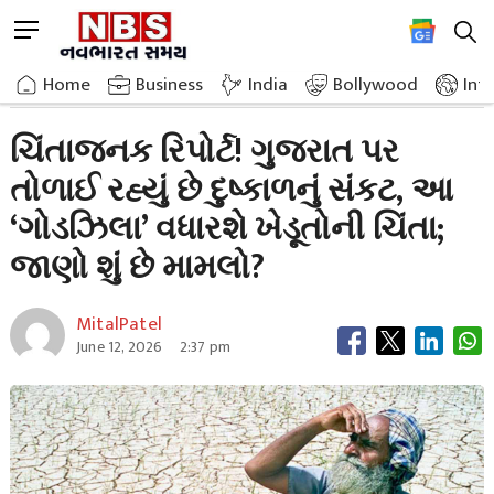
Skip
M
to
e
content
Home
Gujarat
Alarming Report Drought Crisis Looms Over Gujarat
n
Home
»
»
Business
India
Bollywood
Int
u
B
ચિંતાજનક રિપોર્ટ! ગુજરાત પર
u
તોળાઈ રહ્યું છે દુષ્કાળનું સંકટ, આ
t
t
‘ગોડઝિલા’ વધારશે ખેડૂતોની ચિંતા;
o
n
જાણો શું છે મામલો?
MitalPatel
June 12, 2026
2:37 pm