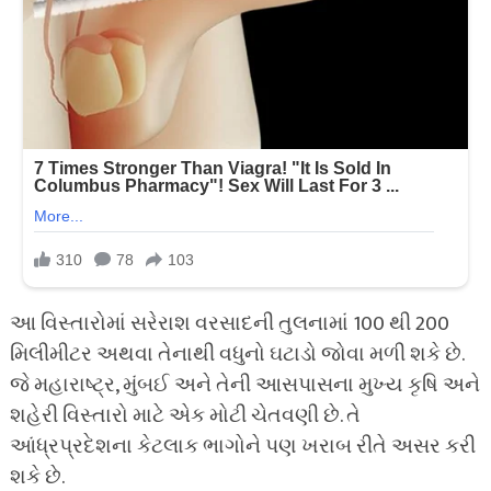
આ વિસ્તારોમાં સરેરાશ વરસાદની તુલનામાં 100 થી 200
મિલીમીટર અથવા તેનાથી વધુનો ઘટાડો જોવા મળી શકે છે.
જે મહારાષ્ટ્ર, મુંબઈ અને તેની આસપાસના મુખ્ય કૃષિ અને
શહેરી વિસ્તારો માટે એક મોટી ચેતવણી છે. તે
આંધ્રપ્રદેશના કેટલાક ભાગોને પણ ખરાબ રીતે અસર કરી
શકે છે.