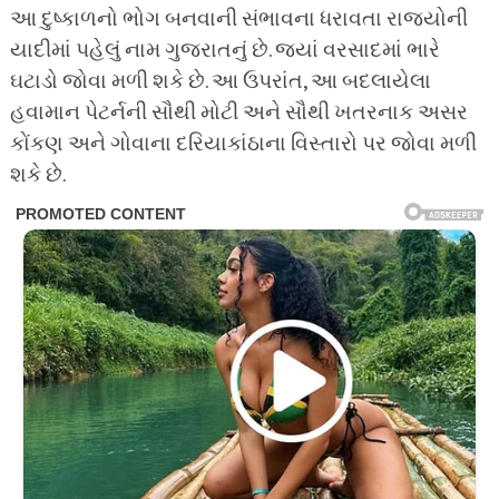
આ દુષ્કાળનો ભોગ બનવાની સંભાવના ધરાવતા રાજ્યોની
યાદીમાં પહેલું નામ ગુજરાતનું છે. જ્યાં વરસાદમાં ભારે
ઘટાડો જોવા મળી શકે છે. આ ઉપરાંત, આ બદલાયેલા
હવામાન પેટર્નની સૌથી મોટી અને સૌથી ખતરનાક અસર
કોંકણ અને ગોવાના દરિયાકાંઠાના વિસ્તારો પર જોવા મળી
શકે છે.