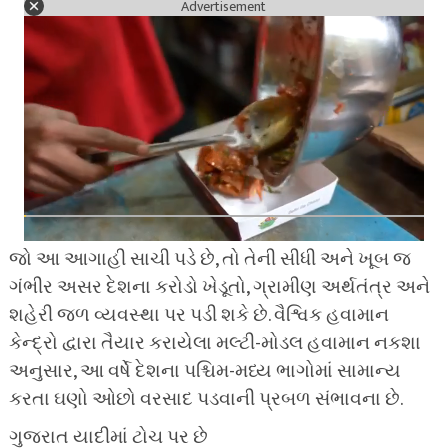
Advertisement
જો આ આગાહી સાચી પડે છે, તો તેની સીધી અને ખૂબ જ
ગંભીર અસર દેશના કરોડો ખેડૂતો, ગ્રામીણ અર્થતંત્ર અને
શહેરી જળ વ્યવસ્થા પર પડી શકે છે. વૈશ્વિક હવામાન
કેન્દ્રો દ્વારા તૈયાર કરાયેલા મલ્ટી-મોડલ હવામાન નકશા
અનુસાર, આ વર્ષે દેશના પશ્ચિમ-મધ્ય ભાગોમાં સામાન્ય
કરતા ઘણો ઓછો વરસાદ પડવાની પ્રબળ સંભાવના છે.
ગુજરાત યાદીમાં ટોચ પર છે