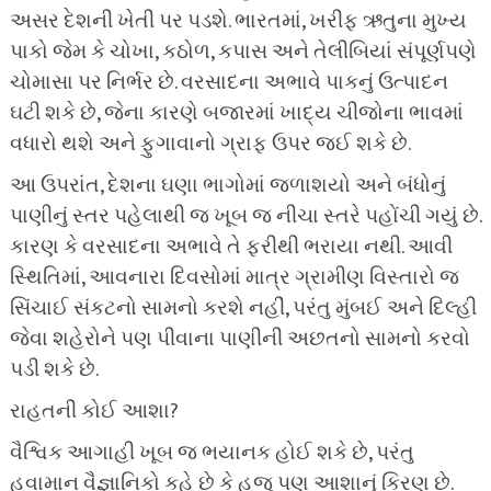
અસર દેશની ખેતી પર પડશે. ભારતમાં, ખરીફ ઋતુના મુખ્ય
પાકો જેમ કે ચોખા, કઠોળ, કપાસ અને તેલીબિયાં સંપૂર્ણપણે
ચોમાસા પર નિર્ભર છે. વરસાદના અભાવે પાકનું ઉત્પાદન
ઘટી શકે છે, જેના કારણે બજારમાં ખાદ્ય ચીજોના ભાવમાં
વધારો થશે અને ફુગાવાનો ગ્રાફ ઉપર જઈ શકે છે.
આ ઉપરાંત, દેશના ઘણા ભાગોમાં જળાશયો અને બંધોનું
પાણીનું સ્તર પહેલાથી જ ખૂબ જ નીચા સ્તરે પહોંચી ગયું છે.
કારણ કે વરસાદના અભાવે તે ફરીથી ભરાયા નથી. આવી
સ્થિતિમાં, આવનારા દિવસોમાં માત્ર ગ્રામીણ વિસ્તારો જ
સિંચાઈ સંકટનો સામનો કરશે નહીં, પરંતુ મુંબઈ અને દિલ્હી
જેવા શહેરોને પણ પીવાના પાણીની અછતનો સામનો કરવો
પડી શકે છે.
રાહતની કોઈ આશા?
વૈશ્વિક આગાહી ખૂબ જ ભયાનક હોઈ શકે છે, પરંતુ
હવામાન વૈજ્ઞાનિકો કહે છે કે હજુ પણ આશાનું કિરણ છે.