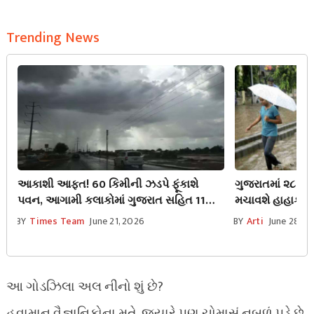
Trending News
આકાશી આફત! 60 કિમીની ઝડપે ફૂંકાશે
ગુજરાતમાં ૨૮ જૂ
પવન, આગામી કલાકોમાં ગુજરાત સહિત 11
મચાવશે હાહાકાર, 
રાજ્યોમાં ભારે વરસાદની આશંકા, IMDનું એલર્ટ
રેડ એલર્ટ!
BY
Times Team
June 21, 2026
BY
Arti
June 28, 2
આ ગોડઝિલા અલ નીનો શું છે?
હવામાન વૈજ્ઞાનિકોના મતે, જ્યારે પણ ચોમાસું નબળું પડે છે