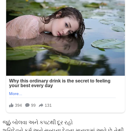
જૂઠું બોલવા અને કપટથી દૂર રહો
શનિદેવને કર્મ અને સત્યના દેવતા માનવામાં આવે છે. તેથી,