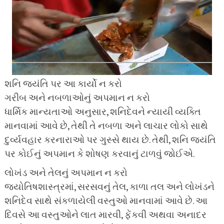
શનિ જયંતિ પર આ કાર્યો ન કરો
ગરીબ અને નબળાઓનું અપમાન ન કરો
ધાર્મિક માન્યતાઓ અનુસાર, શનિદેવને ન્યાયી વ્યક્તિ
માનવામાં આવે છે, તેથી તે નબળા અને લાચાર લોકો સાથે
દુર્વ્યવહાર કરનારાઓ પર ગુસ્સે થાય છે. તેથી, શનિ જયંતિ
પર કોઈનું અપમાન કે શોષણ કરવાનું ટાળવું જોઈએ.
લોખંડ અને તેલનું અપમાન ન કરો
જ્યોતિષશાસ્ત્રમાં, સરસવનું તેલ, કાળા તલ અને લોખંડને
શનિદેવ સાથે સંકળાયેલી વસ્તુઓ માનવામાં આવે છે. આ
દિવસે આ વસ્તુઓને લાત મારવી, ફેંકવી અથવા અનાદર