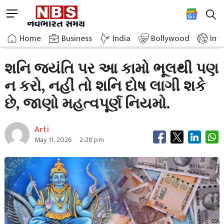
Skip
M
to
e
content
Home
Breaking News
Do Not Do This Work Even By Mistake On Shani Jayanti
n
Home
»
Business
»
India
Bollywood
Int
u
B
શનિ જયંતિ પર આ કામો ભૂલથી પણ
u
ન કરો, નહીં તો શનિ દોષ લાગી શકે
t
t
છે, જાણો મહત્વપૂર્ણ નિયમો.
o
n
Arti
May 11, 2026
2:28 pm