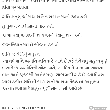
શનિ જયંતીના દિવસે પીપળાના ઝાડ નીચે સરસવના તેલનો
દીવો પ્રગટાવો.
શનિ મંત્ર, ઓમ શં શનિશ્ચરાય નમઃનો જાપ કરો.
હનુમાન ચાલીસાનો પાઠ કરો.
કાળા તલ, અડદની દાળ અને તેલનું દાન કરો.
જરૂરિયાતમંદોને ભોજન કરાવો.
શનિ જયંતિનું મહત્વ
આ વર્ષે શનિ જયંતિ શનિવારે આવે છે, જે તેને વધુ મહત્વપૂર્ણ
બનાવે છે. જ્યોતિષીઓના મતે, આ દિવસે કરવામાં આવતા
દાન અને પૂજાથી અનેકગણા લાભ મળી શકે છે. આ દિવસ
ખાસ કરીને શનિની સાડા સતી અથવા ધૈય્યનો અનુભવ
કરનારાઓ માટે મહત્વપૂર્ણ માનવામાં આવે છે.