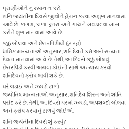
પ્રાણીઓને નુકસાન ન કરો
શનિ જયંતીના દિવસે જીવોને હેરાન કરવા અશુભ માનવામાં
આવે છે. કાગડા, કાળા કૂતરા અને ગાયને ખવડાવવા ખાસ
કરીને શુભ માનવામાં આવે છે.
જૂઠું બોલવા અને છેતરપિંડીથી દૂર રહો
ધાર્મિક માન્યતાઓ અનુસાર, શનિદેવને કર્મ અને સત્યના
દેવતા માનવામાં આવે છે. તેથી, આ દિવસે જૂઠું બોલવું,
છેતરપિંડી કરવી અથવા કોઈની સાથે અન્યાય કરવો
શનિદેવનો ક્રોધ લાવી શકે છે.
ઘરે લડાઈ અને ઝઘડો ટાળો
જ્યોતિષ માન્યતાઓ અનુસાર, શનિદેવ શિસ્ત અને શાંતિ
પસંદ કરે છે. તેથી, આ દિવસે ઘરમાં ઝઘડો, અપશબ્દો બોલવા
અને ક્રોધ કરવાનું ટાળવું જોઈએ.
શનિ જયંતીના દિવસે શું કરવું?