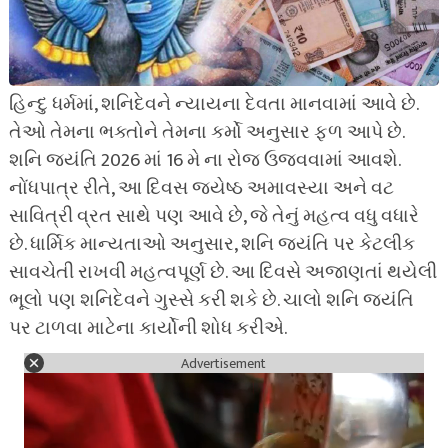
હિન્દુ ધર્મમાં, શનિદેવને ન્યાયના દેવતા માનવામાં આવે છે.
તેઓ તેમના ભક્તોને તેમના કર્મો અનુસાર ફળ આપે છે.
શનિ જયંતિ 2026 માં 16 મે ના રોજ ઉજવવામાં આવશે.
નોંધપાત્ર રીતે, આ દિવસ જ્યેષ્ઠ અમાવસ્યા અને વટ
સાવિત્રી વ્રત સાથે પણ આવે છે, જે તેનું મહત્વ વધુ વધારે
છે. ધાર્મિક માન્યતાઓ અનુસાર, શનિ જયંતિ પર કેટલીક
સાવચેતી રાખવી મહત્વપૂર્ણ છે. આ દિવસે અજાણતાં થયેલી
ભૂલો પણ શનિદેવને ગુસ્સે કરી શકે છે. ચાલો શનિ જયંતિ
પર ટાળવા માટેના કાર્યોની શોધ કરીએ.
Advertisement