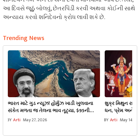
આ દિવસે જૂઠું બોલવું, છેતરપિંડી કરવી અથવા કોઈની સાથે
અન્યાય કરવો શનિદેવનો ક્રોધ લાવી શકે છે.
Trending News
ભારત માટે ગુડ ન્યૂઝ! હોર્મુઝ ખાડી ખુલવાના
શુક્ર મિથુન રાશિ
સંકેત મળતા જ તેલના ભાવ તૂટ્યા, $95ની
ધન, પ્રેમ અને ખ
નીચે પહોંચ્યું બ્રેન્ટ ક્રૂડ
જ્યારે 2 રાશિઓન
BY
Arti
May 27, 2026
BY
Arti
May 14, 2