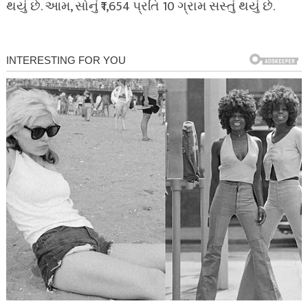
થયું છે. આમ, સોનું ₹1,654 પ્રતિ 10 ગ્રામ સસ્તું થયું છે.