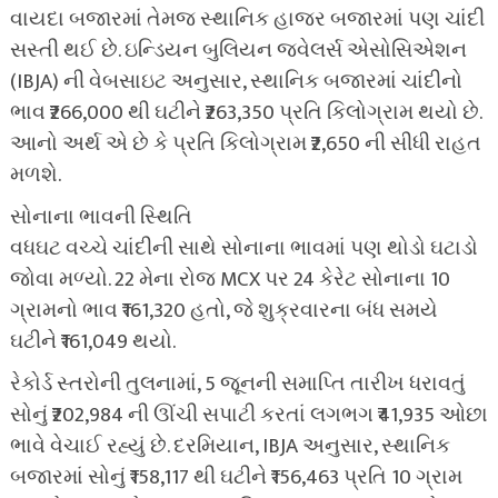
વાયદા બજારમાં તેમજ સ્થાનિક હાજર બજારમાં પણ ચાંદી
સસ્તી થઈ છે. ઇન્ડિયન બુલિયન જ્વેલર્સ એસોસિએશન
(IBJA) ની વેબસાઇટ અનુસાર, સ્થાનિક બજારમાં ચાંદીનો
ભાવ ₹266,000 થી ઘટીને ₹263,350 પ્રતિ કિલોગ્રામ થયો છે.
આનો અર્થ એ છે કે પ્રતિ કિલોગ્રામ ₹2,650 ની સીધી રાહત
મળશે.
સોનાના ભાવની સ્થિતિ
વધઘટ વચ્ચે ચાંદીની સાથે સોનાના ભાવમાં પણ થોડો ઘટાડો
જોવા મળ્યો. 22 મેના રોજ MCX પર 24 કેરેટ સોનાના 10
ગ્રામનો ભાવ ₹161,320 હતો, જે શુક્રવારના બંધ સમયે
ઘટીને ₹161,049 થયો.
રેકોર્ડ સ્તરોની તુલનામાં, 5 જૂનની સમાપ્તિ તારીખ ધરાવતું
સોનું ₹202,984 ની ઊંચી સપાટી કરતાં લગભગ ₹41,935 ઓછા
ભાવે વેચાઈ રહ્યું છે. દરમિયાન, IBJA અનુસાર, સ્થાનિક
બજારમાં સોનું ₹158,117 થી ઘટીને ₹156,463 પ્રતિ 10 ગ્રામ