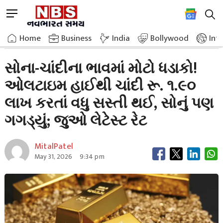
Skip
M
to
e
content
Home
Breaking News
Big Bang In The Prices Of Gold And Silver
n
Home
»
Business
»
India
Bollywood
Int
u
B
સોના-ચાંદીના ભાવમાં મોટો ધડાકો!
u
ઓલટાઇમ હાઈથી ચાંદી રૂ. ૧.૯૦
t
t
લાખ કરતાં વધુ સસ્તી થઈ, સોનું પણ
o
n
ગગડ્યું; જુઓ લેટેસ્ટ રેટ
MitalPatel
May 31, 2026
9:34 pm