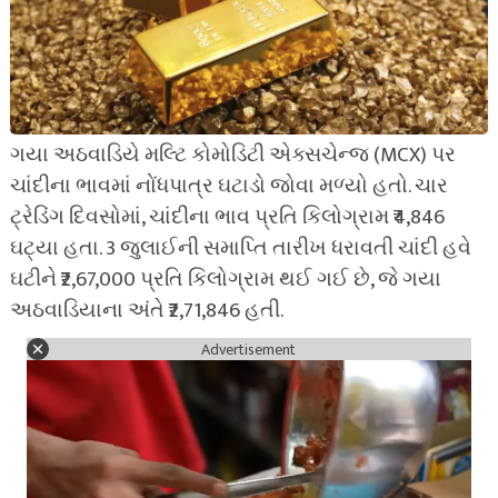
ગયા અઠવાડિયે મલ્ટિ કોમોડિટી એક્સચેન્જ (MCX) પર
ચાંદીના ભાવમાં નોંધપાત્ર ઘટાડો જોવા મળ્યો હતો. ચાર
ટ્રેડિંગ દિવસોમાં, ચાંદીના ભાવ પ્રતિ કિલોગ્રામ ₹4,846
ઘટ્યા હતા. 3 જુલાઈની સમાપ્તિ તારીખ ધરાવતી ચાંદી હવે
ઘટીને ₹2,67,000 પ્રતિ કિલોગ્રામ થઈ ગઈ છે, જે ગયા
અઠવાડિયાના અંતે ₹2,71,846 હતી.
Advertisement