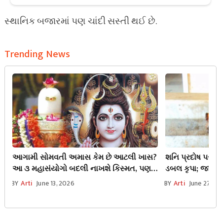
સ્થાનિક બજારમાં પણ ચાંદી સસ્તી થઈ છે.
Trending News
આગામી સોમવતી અમાસ કેમ છે આટલી ખાસ?
શનિ પ્રદોષ પર મ
આ ૩ મહાસંયોગો બદલી નાખશે કિસ્મત, પણ
ડબલ કૃપા; જાણો 
આટલી બાબતોથી રહેજો સાવધાન
પંચાંગ
BY
Arti
June 13, 2026
BY
Arti
June 27, 2