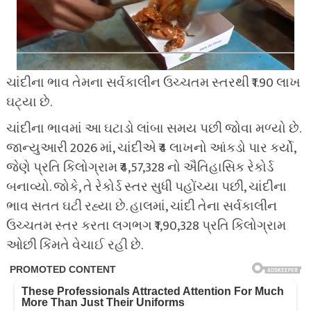
ચાંદીના ભાવ તેમના સર્વકાલીન ઉચ્ચતમ સ્તરથી ₹1.90 લાખ
ઘટ્યા છે.
ચાંદીના ભાવમાં આ ઘટાડો લાંબા સમય પછી જોવા મળ્યો છે.
જાન્યુઆરી 2026 માં, ચાંદીએ ₹4 લાખનો આંકડો પાર કર્યો,
જેણે પ્રતિ કિલોગ્રામ ₹4,57,328 નો ઐતિહાસિક રેકોર્ડ
બનાવ્યો. જોકે, તે રેકોર્ડ સ્તર સુધી પહોંચ્યા પછી, ચાંદીના
ભાવ સતત ઘટી રહ્યા છે. હાલમાં, ચાંદી તેના સર્વકાલીન
ઉચ્ચતમ સ્તર કરતા લગભગ ₹1,90,328 પ્રતિ કિલોગ્રામ
ઓછી કિંમતે વેચાઈ રહી છે.