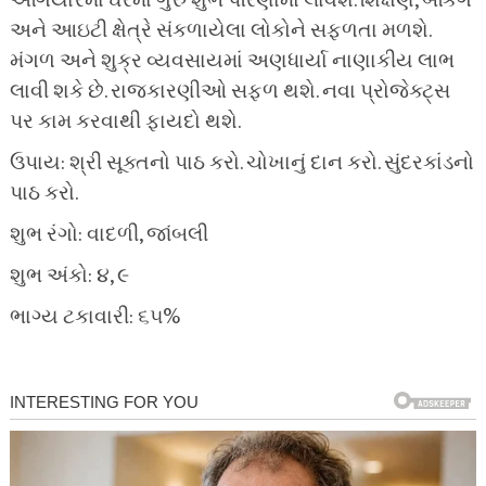
અગિયારમા ઘરમાં ગુરુ શુભ પરિણામો લાવશે. શિક્ષણ, બેંકિંગ
અને આઇટી ક્ષેત્રે સંકળાયેલા લોકોને સફળતા મળશે.
મંગળ અને શુક્ર વ્યવસાયમાં અણધાર્યા નાણાકીય લાભ
લાવી શકે છે. રાજકારણીઓ સફળ થશે. નવા પ્રોજેક્ટ્સ
પર કામ કરવાથી ફાયદો થશે.
ઉપાય: શ્રી સૂક્તનો પાઠ કરો. ચોખાનું દાન કરો. સુંદરકાંડનો
પાઠ કરો.
શુભ રંગો: વાદળી, જાંબલી
શુભ અંકો: ૪, ૯
ભાગ્ય ટકાવારી: ૬૫%