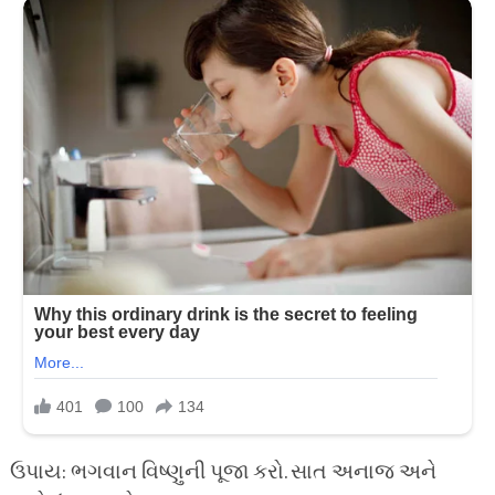
ઉપાય: ભગવાન વિષ્ણુની પૂજા કરો. સાત અનાજ અને