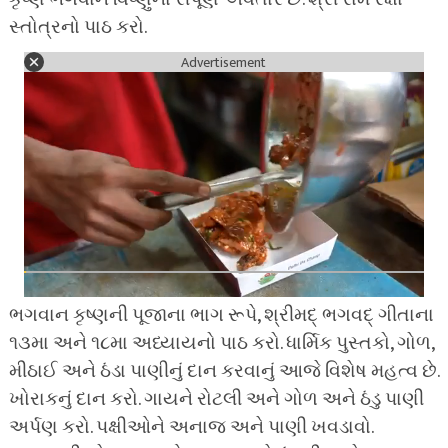
સ્તોત્રનો પાઠ કરો.
Advertisement
ભગવાન કૃષ્ણની પૂજાના ભાગ રૂપે, શ્રીમદ્ ભગવદ્ ગીતાના
૧૩મા અને ૧૮મા અધ્યાયનો પાઠ કરો. ધાર્મિક પુસ્તકો, ગોળ,
મીઠાઈ અને ઠંડા પાણીનું દાન કરવાનું આજે વિશેષ મહત્વ છે.
ખોરાકનું દાન કરો. ગાયને રોટલી અને ગોળ અને ઠંડુ પાણી
અર્પણ કરો. પક્ષીઓને અનાજ અને પાણી ખવડાવો.