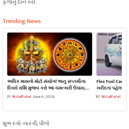
ફળોનું દાન કરો.
Trending News
અધિક માસનો મોટો સંયોગ! ભાનુ સપ્તમીના
Flex Fuel Cars ન
દિવસે રાશિ મુજબ કરો આ ચમત્કારી ઉપાય,
ખરીદતા પહેલાં જા
રોગ-દોષ થશે ગાયબ!
આ ગાડીઓ કેટલી મ
BY
MitalPatel
June 6, 2026
BY
MitalPatel
Jun
શુભ રંગો: નારંગી, પીળો