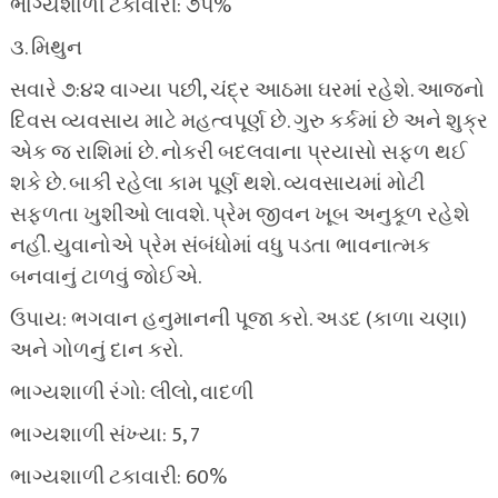
ભાગ્યશાળી ટકાવારી: ૭૫%
૩. મિથુન
સવારે ૭:૪૨ વાગ્યા પછી, ચંદ્ર આઠમા ઘરમાં રહેશે. આજનો
દિવસ વ્યવસાય માટે મહત્વપૂર્ણ છે. ગુરુ કર્કમાં છે અને શુક્ર
એક જ રાશિમાં છે. નોકરી બદલવાના પ્રયાસો સફળ થઈ
શકે છે. બાકી રહેલા કામ પૂર્ણ થશે. વ્યવસાયમાં મોટી
સફળતા ખુશીઓ લાવશે. પ્રેમ જીવન ખૂબ અનુકૂળ રહેશે
નહીં. યુવાનોએ પ્રેમ સંબંધોમાં વધુ પડતા ભાવનાત્મક
બનવાનું ટાળવું જોઈએ.
ઉપાય: ભગવાન હનુમાનની પૂજા કરો. અડદ (કાળા ચણા)
અને ગોળનું દાન કરો.
ભાગ્યશાળી રંગો: લીલો, વાદળી
ભાગ્યશાળી સંખ્યા: 5, 7
ભાગ્યશાળી ટકાવારી: 60%