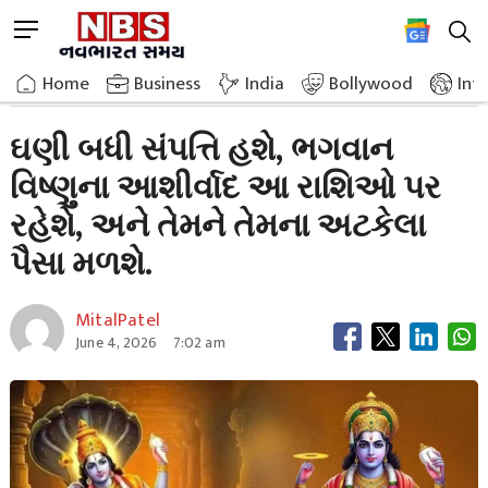
Skip
M
to
e
content
Home
Breaking News
There Will Be An Abundance Of Wealth
n
Home
»
Business
»
India
Bollywood
Int
u
B
ઘણી બધી સંપત્તિ હશે, ભગવાન
u
વિષ્ણુના આશીર્વાદ આ રાશિઓ પર
t
t
રહેશે, અને તેમને તેમના અટકેલા
o
n
પૈસા મળશે.
MitalPatel
June 4, 2026
7:02 am