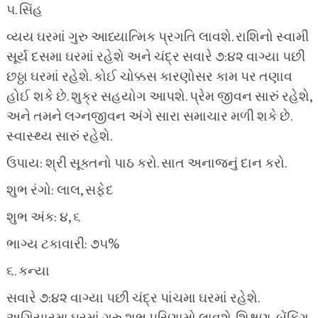
૫. સિંહ
વ્યય ઘરમાં ગુરુ આધ્યાત્મિક પ્રગતિ લાવશે. રાશિનો સ્વામી
સૂર્ય દસમા ઘરમાં રહેશે અને ચંદ્ર સવારે ૭:૪૨ વાગ્યા પછી
છઠ્ઠા ઘરમાં રહેશે. કોઈ ચોક્કસ કારણોસર કામ પર તણાવ
હોઈ શકે છે. શુક્ર સહયોગ આપશે. પ્રેમ જીવન સારું રહેશે,
અને તમને લગ્નજીવન અંગે સારા સમાચાર મળી શકે છે.
સ્વાસ્થ્ય સારું રહેશે.
ઉપાય: શ્રી સૂક્તનો પાઠ કરો. સાત અનાજનું દાન કરો.
શુભ રંગો: લાલ, સફેદ
શુભ અંક: ૪, ૬
ભાગ્ય ટકાવારી: ૭૫%
૬. કન્યા
સવારે ૭:૪૨ વાગ્યા પછી ચંદ્ર પાંચમા ઘરમાં રહેશે.