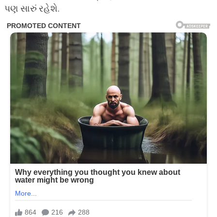
પણ સારું રહેશે.