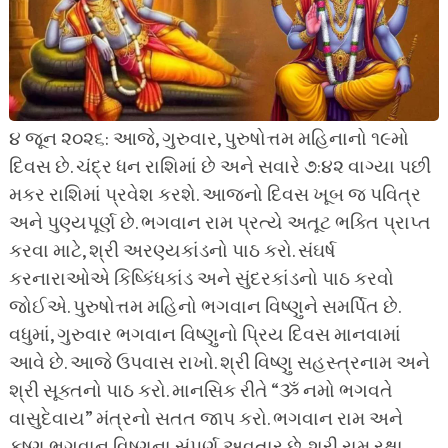
૪ જૂન ૨૦૨૬: આજે, ગુરુવાર, પુરુષોત્તમ મહિનાનો ૧૯મો
દિવસ છે. ચંદ્ર ધન રાશિમાં છે અને સવારે ૭:૪૨ વાગ્યા પછી
મકર રાશિમાં પ્રવેશ કરશે. આજનો દિવસ ખૂબ જ પવિત્ર
અને પુણ્યપૂર્ણ છે. ભગવાન રામ પ્રત્યે અતૂટ ભક્તિ પ્રાપ્ત
કરવા માટે, શ્રી અરણ્યકાંડનો પાઠ કરો. સંઘર્ષ
કરનારાઓએ કિષ્કિંધકાંડ અને સુંદરકાંડનો પાઠ કરવો
જોઈએ. પુરુષોત્તમ મહિનો ભગવાન વિષ્ણુને સમર્પિત છે.
વધુમાં, ગુરુવાર ભગવાન વિષ્ણુનો પ્રિય દિવસ માનવામાં
આવે છે. આજે ઉપવાસ રાખો. શ્રી વિષ્ણુ સહસ્ત્રનામ અને
શ્રી સૂક્તનો પાઠ કરો. માનસિક રીતે “ૐ નમો ભગવતે
વાસુદેવાય” મંત્રનો સતત જાપ કરો. ભગવાન રામ અને
કૃષ્ણ ભગવાન વિષ્ણુના સંપૂર્ણ અવતાર છે. શ્રી રામ રક્ષા