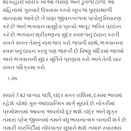
શાકાહારી ખોરાક ખાઓ. લસણ અને ડુંગળી ટાળો. આ
મહિનામાં ગુરુવારે ઉપવાસ કરવો ખૂબ જ પુણ્યશાળી
માનવામાં આવે છે. તે ઘણા જીવનકાળના પાપોનું નિવારણ
કરે છે અને ભગવાન વાસુદેવ પ્રત્યે અતૂટ ભક્તિ પ્રદાન
કરે છે. ભગવાન શ્રીકૃષ્ણના સુંદર સ્વરૂપનું ધ્યાન કરતી
વખતે સતત તેમનું નામ જપ કરો. જપની સાથે, ભગવાનના
સ્વરૂપનું ધ્યાન કરવું પણ જરૂરી છે. વિષ્ણુ મંદિરમાં જાઓ
અને ભગવાનની સુંદર મૂર્તિને પ્રણામ કરો અને તેની ચાર
વખત પરિક્રમા કરો.
મેષ
સવારે 7:42 વાગ્યા પછી, ચંદ્ર મકર રાશિમાં, દસમા ભાવમાં
રહેશે. ચોથો ગુરુ આધ્યાત્મિક માર્ગ સૂચવે છે. નોકરીમાં
પ્રમોશનમાં આવતા અવરોધો દૂર થશે. ચંદ્ર અને શુક્ર
તમારા પ્રેમ જીવનમાં તમને વધુ ભાવનાત્મક બનાવી શકે છે.
તમારી કારકિર્દીમાં નોંધપાત્ર સુધારો થશે. તમારું સ્વાસ્થ્ય