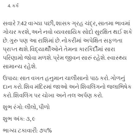
કર્ક
સવારે 7:42 વાગ્યા પછી, શાસક ગ્રહ ચંદ્ર, સાતમા ભાવમાં
ગોચર કરશે, અને નવો વ્યવસાયિક સોદો સુરક્ષિત થઈ શકે
છે. ગુરુ પણ આ રાશિમાં છે. નોકરીમાં અપેક્ષિત સફળતા
પ્રાપ્ત થશે. વિદ્યાર્થીઓને તેમના કારકિર્દીમાં સારા
પરિણામો જોવા મળશે. પ્રેમ જીવન સારું રહેશે. સ્વાસ્થ્ય
સામાન્ય રહેશે.
ઉપાય: સાત વખત હનુમાન ચાલીસાનો પાઠ કરો. ગોળનું
દાન કરો. શિવ મંદિરમાં જાઓ અને શિવલિંગનો જલાભિષેક
કરો. શિવલિંગ પર ચોખા અને તલ અર્પણ કરો.
શુભ રંગો: લીલો, પીળો
શુભ અંક: ૩, ૯
ભાગ્ય ટકાવારી: ૭૫%