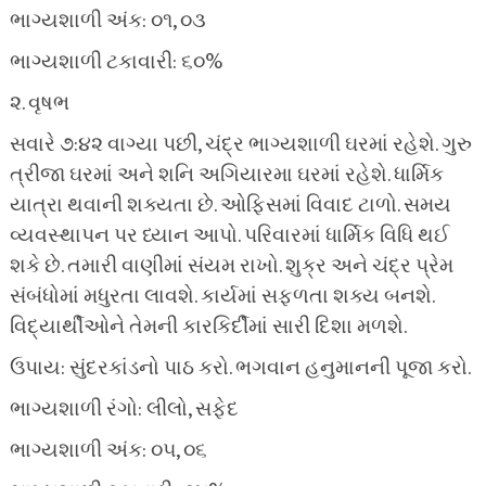
ભાગ્યશાળી અંક: ૦૧, ૦૩
ભાગ્યશાળી ટકાવારી: ૬૦%
૨. વૃષભ
સવારે ૭:૪૨ વાગ્યા પછી, ચંદ્ર ભાગ્યશાળી ઘરમાં રહેશે. ગુરુ
ત્રીજા ઘરમાં અને શનિ અગિયારમા ઘરમાં રહેશે. ધાર્મિક
યાત્રા થવાની શક્યતા છે. ઓફિસમાં વિવાદ ટાળો. સમય
વ્યવસ્થાપન પર ધ્યાન આપો. પરિવારમાં ધાર્મિક વિધિ થઈ
શકે છે. તમારી વાણીમાં સંયમ રાખો. શુક્ર અને ચંદ્ર પ્રેમ
સંબંધોમાં મધુરતા લાવશે. કાર્યમાં સફળતા શક્ય બનશે.
વિદ્યાર્થીઓને તેમની કારકિર્દીમાં સારી દિશા મળશે.
ઉપાય: સુંદરકાંડનો પાઠ કરો. ભગવાન હનુમાનની પૂજા કરો.
ભાગ્યશાળી રંગો: લીલો, સફેદ
ભાગ્યશાળી અંક: ૦૫, ૦૬