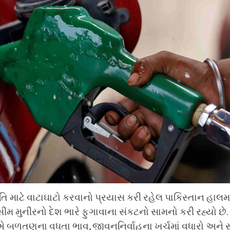
ાંતિ માટે વાટાઘાટો કરવાનો પ્રયાસ કરી રહેલ પાકિસ્તાન હાલ
 અસીમ મુનીરનો દેશ ભારે ફુગાવાના સંકટનો સામનો કરી રહ્યો છે
બળતણના વધતા ભાવ, જીવનનિર્વાહના ખર્ચમાં વધારો અને 