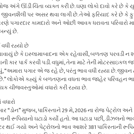
જ અંગે ઊંડી ચિંતા વ્યક્ત કરી છે. ઘણા લોકો દાવો કરે છે ક
દા જીવનશૈલી પર અસર થવા લાગી છે. તેઓ ફરિયાદ કરે છે કે 
ા કારણે પગારદાર કામદારો અને ઓછી આવક ધરાવતા પરિવારો મા
ન્યું છે.
 વધી રહ્યો છે
વાયું છે કે ઇસ્લામાબાદના એક રહેવાસી, બળતણ પરવડી ન
ની કાર પાર્ક કરવી પડી. વધુમાં, તેના માટે તેની મોટરસાઇકલ 
યું, “અમારા પગાર એ જ રહે છે, પરંતુ ભાવ વધી રહ્યા છે. જીવન 
ે.” લોકોએ કહ્યું કે બળતણના વધતા ભાવ જાહેર પરિવહન ભા
ક ચીજવસ્તુઓમાં વધારો કરી રહ્યા છે.
ં વધારો
 “ડોન” મુજબ, પાકિસ્તાને 29 મે, 2026 ના રોજ પેટ્રોલ અન
સ્તાની રૂપિયાનો ઘટાડો કર્યો હતો. આ ઘટાડા પછી, ડીઝલનો 
િટર થઈ ગયો અને પેટ્રોલનો ભાવ આશરે 381 પાકિસ્તાની રૂપિ