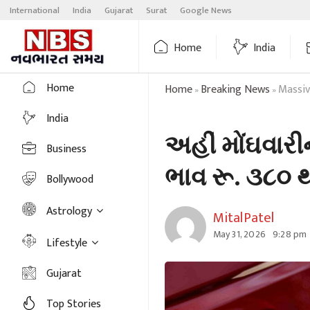
Skip
International
India
Gujarat
Surat
Google News
to
content
Home
India
Home
Home
Breaking News
Massiv
»
»
India
અહીં મોંઘવારી
Business
ભાવ રૂ. ૩૮૦ થ
Bollywood
Astrology
MitalPatel
May 31, 2026
9:28 pm
Lifestyle
Gujarat
Top Stories