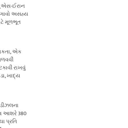
ે યુએસ-ઈરાન
ફુગાવો અસહ્ય
ટે મૂળભૂત
 શકતા, એક
જાળવવી
ટકાવી રાખવું
ડા, ખાદ્ય
ે ડીઝલના
ભાવ આશરે 380
યા પ્રતિ