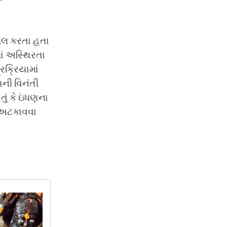
”
લીલ કરતા હતા
ાં અસ્થિરતા
રક્રિયામાં
ની વિનંતી
ું કે ઇંધણના
ઓ અટકાવવા