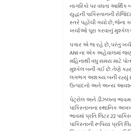
નાગરિકો પર વધતા આર્થિક બો
યુદ્ધની પાકિસ્તાનની રોજિં
સ્તરે પહોંચી ગયો છે, જેન
ખર્ચાઓ પૂરા કરવાનું મુશ્કેલ બ
પગાર એ જ રહે છે, પરંતુ ખર્ચ
ANI ના એક અહેવાલમાં જણા
મહિનાથી વધુ સમય માટે પોતા
મુશ્કેલ બની ગઈ છે. તેણે કહ્
લગભગ અશક્ય બની રહ્યું છ
ઉત્પાદનો અને અન્ય આવશ્ય
પેટ્રોલ અને ડીઝલના ભાવમા
પાકિસ્તાનના સ્થાનિક અખબાર
ભાવમાં પ્રતિ લિટર 22 પાકિ
પાકિસ્તાની રૂપિયા પ્રતિ લ