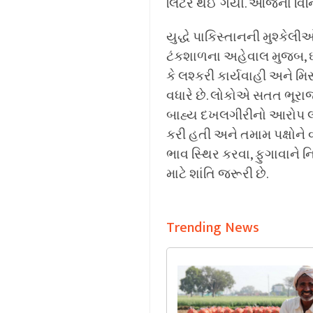
લિટર થઈ ગયો. આજના વિનિમય
યુદ્ધે પાકિસ્તાનની મુશ્કેલીઓ
ટંકશાળના અહેવાલ મુજબ, ઘ
કે લશ્કરી કાર્યવાહી અને મ
વધારે છે. લોકોએ સતત ભૂરાજ
બાહ્ય દખલગીરીનો આરોપ લગા
કરી હતી અને તમામ પક્ષોને 
ભાવ સ્થિર કરવા, ફુગાવાને 
માટે શાંતિ જરૂરી છે.
Trending News