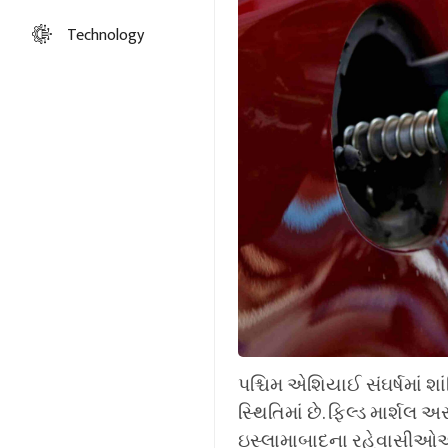
Technology
પશ્ચિમ એશિયાઈ સંઘર્ષમાં શ
સ્થિતિમાં છે. ફિલ્ડ માર્શલ
ઇસ્લામાબાદના રહેવાસીઓએ 