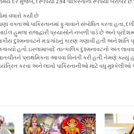
 દર મુજબ, 1 રૂપિયો 2.94 પાકિસ્તાની રૂપિયા બરાબર છે.
માં વધારો કર્યો છે
ણા વક્તાઓ પાકિસ્તાનમાં ફુગાવાને સંબોધિત કરતા હતા, દ
િસાઈલ હુમલા રાજદ્વારી પ્રયાસોને નબળી પાડે છે અને પ્રદેશમ
કીય દુશ્મનાવટને મડાગાંઠનું કારણ ગણાવી હતી અને શાંતિ પ્
વ્યો હતો. ઇસ્લામાબાદે તાત્કાલિક દુશ્મનાવટનો અંત લાવવા
વાતચીતને પ્રાથમિકતા આપવા વિનંતી કરી હતી. તેમણે કહ્યું હત
નિયંત્રિત કરવા અને લાખો પાકિસ્તાનીઓ માટે વધુ મુશ્કેલી