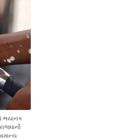
માં ભયાનક
. રાજધાની
સામાન્ય