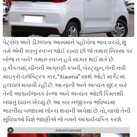
પેટ્રોલ અને ડીઝલના આસમાને પહોંચેલા ભાવ વચ્ચે, શું
તમે એવી કારનું સ્વપ્ન જોઈ રહ્યા છો જે તમારા ખિસ્સા પર
બોજ ન બને? તમારું સ્વપ્ન હવે સાકાર થઈ શકે છે.
હકીકતમાં, ચીનની અગ્રણી કંપની, બેસ્ટ્યુન, તેની નવી
માઇક્રો-ઇલેક્ટ્રિક કાર, “Xiaoma” સાથે ઓટો માર્કેટમાં
હલચલ મચાવી રહી છે. આ નાની અને અત્યંત સુંદર કારે
તેની આશ્ચર્યજનક રેન્જ અને અત્યંત ઓછી કિંમતથી
બધાનું ધ્યાન ખેંચ્યું છે. આ કાર નજીકના ભવિષ્યમાં
ભારતીય બજારમાં લોન્ચ થવાની અપેક્ષા છે. તો, ચાલો તેની
સુવિધાઓ વિશે જાણીએ જે તમને આશ્ચર્યચકિત કરશે.
Advertisement