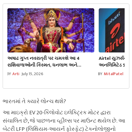
અષાઢ ગુપ્ત નવરાત્રી પર ચમકશે આ 4
Airtel યુઝર્સને 
રાશિવાળાઓની કિસ્મત, ધનલાભ અને
અનલિમિટેડ 5G પ્
કરિયરમાં સફળતાના ખુલશે રસ્તા!
આ કામ, જાણો સંપ
BY
Arti
July 15, 2026
BY
MitalPatel
July
ભારતમાં તે ક્યારે લોન્ચ થશે?
આ માઇક્રો EV 20-કિલોવોટ ઇલેક્ટ્રિક મોટર દ્વારા
સંચાલિત છે, જે પાછળના વ્હીલ્સ પર માઉન્ટ થયેલ છે. આ
બેટરી LFP (લિથિયમ-આયર્ન ફોસ્ફેટ) ટેકનોલોજીનો