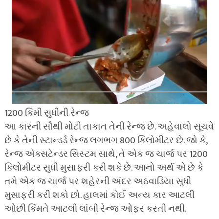
1200 કિમી સુધીની રેન્જ
આ કારની સૌથી મોટી તાકાત તેની રેન્જ છે. અહેવાલો સૂચવે
છે કે તેની સ્ટાન્ડર્ડ રેન્જ લગભગ 800 કિલોમીટર છે. જો કે,
રેન્જ એક્સટેન્ડર સિસ્ટમ સાથે, તે એક જ ચાર્જ પર 1200
કિલોમીટર સુધી મુસાફરી કરી શકે છે. આનો અર્થ એ છે કે
તમે એક જ ચાર્જ પર શહેરની અંદર અઠવાડિયા સુધી
મુસાફરી કરી શકો છો. હાલમાં કોઈ અન્ય કાર આટલી
ઓછી કિંમતે આટલી લાંબી રેન્જ ઓફર કરતી નથી.