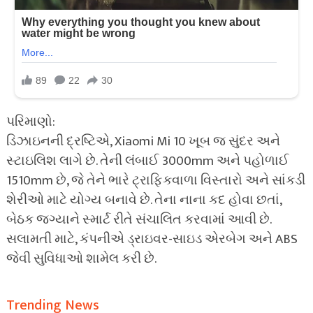
પરિમાણો:
ડિઝાઇનની દ્રષ્ટિએ, Xiaomi Mi 10 ખૂબ જ સુંદર અને
સ્ટાઇલિશ લાગે છે. તેની લંબાઈ 3000mm અને પહોળાઈ
1510mm છે, જે તેને ભારે ટ્રાફિકવાળા વિસ્તારો અને સાંકડી
શેરીઓ માટે યોગ્ય બનાવે છે. તેના નાના કદ હોવા છતાં,
બેઠક જગ્યાને સ્માર્ટ રીતે સંચાલિત કરવામાં આવી છે.
સલામતી માટે, કંપનીએ ડ્રાઇવર-સાઇડ એરબેગ અને ABS
જેવી સુવિધાઓ શામેલ કરી છે.
Trending News