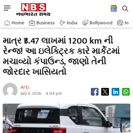
Skip
M
to
e
content
Home
Auto
1200 Km Range For Just 3 47 Lakh This Electric Car Created
n
Home
»
»
Business
India
Bollywood
Int
u
B
માત્ર ₹3.47 લાખમાં 1200 km ની
u
રેન્જ! આ ઇલેક્ટ્રિક કારે માર્કેટમાં
t
t
મચાવ્યો કંપાઉન્ડ, જાણો તેની
o
n
જોરદાર ખાસિયતો
Arti
July 4, 2026
4:04 pm