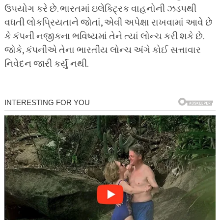
ઉપયોગ કરે છે. ભારતમાં ઇલેક્ટ્રિક વાહનોની ઝડપથી
વધતી લોકપ્રિયતાને જોતાં, એવી અપેક્ષા રાખવામાં આવે છે
કે કંપની નજીકના ભવિષ્યમાં તેને ત્યાં લોન્ચ કરી શકે છે.
જોકે, કંપનીએ તેના ભારતીય લોન્ચ અંગે કોઈ સત્તાવાર
નિવેદન જારી કર્યું નથી.