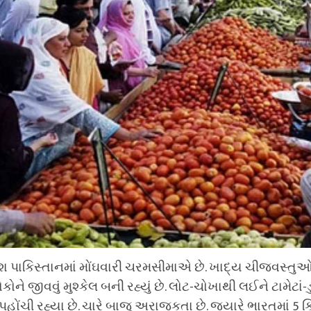
પાકિસ્તાનમાં મોંઘવારી ચરમસીમાએ છે. ખાદ્ય ચીજવસ્તુ
ોને જીવવું મુશ્કેલ બની રહ્યું છે. લોટ-ચોખાથી લઈને ટામેટાં-ડ
ોંચી રહ્યા છે. ચારે બાજુ અરાજકતા છે. જ્યારે ભારતમાં 5 કિ