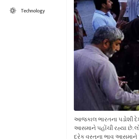
Technology
આજકાલ ભારતના પડોશી દેશ 
આસમાને પહોંચી રહ્યા છે. લોક
દરેક વસ્તુના ભાવ આસમાને પહ