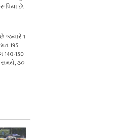
 રૂપિયા છે.
. જ્યારે 1
ંમત 195
ભગ 140-150
જ સમયે, ૩૦