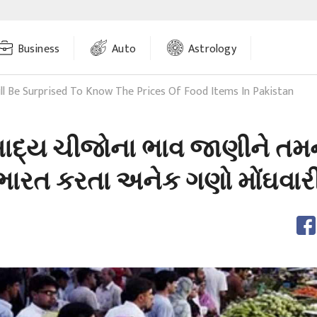
Business
Auto
Astrology
ll Be Surprised To Know The Prices Of Food Items In Pakistan
 ખાદ્ય ચીજોના ભાવ જાણીને તમ
ભારત કરતા અનેક ગણો મોંઘવાર