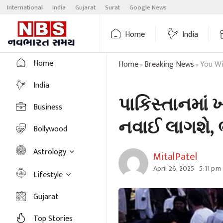
Skip
International
India
Gujarat
Surat
Google News
to
content
Home
India
Home
Home
Breaking News
You Wi
»
»
India
પાકિસ્તાનમાં
Business
નવાઈ લાગશે, 
Bollywood
Astrology
MitalPatel
April 26, 2025
5:11 pm
Lifestyle
Gujarat
Top Stories