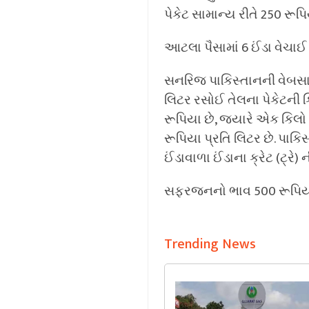
પેકેટ સામાન્ય રીતે 250 રૂપિ
આટલા પૈસામાં 6 ઈંડા વેચાઈ 
સનરિજ પાકિસ્તાનની વેબસાઇ
લિટર રસોઈ તેલના પેકેટની 
રૂપિયા છે, જ્યારે એક કિલો 
રૂપિયા પ્રતિ લિટર છે. પાકિ
ઈંડાવાળા ઈંડાના ક્રેટ (ટ્રે
સફરજનનો ભાવ 500 રૂપિયા
Trending News