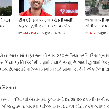
નો ભાવ
ટીમ ઈન્ડિયા આટલા કરોડની જર્સી
અંબાલાલની મઘા
80-26
પહેરતી હતી, ડ્રીમ11 2,964 કરોડ
સૌથી ભયાનક 
ખર્ચતું હતું
દાયક નક્ષત્રમ
August 25, 2025
August 
BY
MitalPatel
BY
Arti
જિલ્લાઓમાં પ
તો ભારતમાં સફરજનનો ભાવ 250 રૂપિયા પ્રતિ કિલોગ્રામ છ
યા પ્રતિ કિલોથી વધુમાં વેચાઈ રહ્યું છે. જ્યાં હાલમાં દિલ્હી
છે. જ્યારે પાકિસ્તાનમાં, તમારે સામાન્ય રીતે એક કિલો ટામે
પાકિસ્તાન
 વર્ષોમાં પાકિસ્તાનમાં ફુગાવાનો દર 25-30 ટકાની વચ્ચે રહ
ોજ હેઠળ દબાયેલા પાકિસ્તાનને દર વર્ષે મોટી રકમ વ્યાજ ચૂકવ