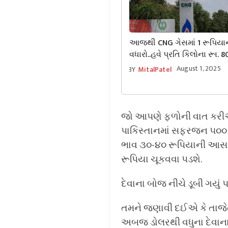
આજથી CNG ગેસમાં 1 રૂપિયા
વધારો..હવે પ્રતિ કિલોના રૂા. 
ચૂકવવા પડશેઃ
August 1, 2025
BY
MitalPatel
જો આપણે ફળોની વાત કરીએ 
પાકિસ્તાનમાં સફરજન ૫૦૦ રૂપિ
ભાવ ૩૦-૪૦ રૂપિયાની આસપાસ 
રૂપિયા ચૂકવવા પડશે.
દેવાના બોજ નીચે ડૂબી ગયું 
તમને જણાવી દઈએ કે તાજેતરના
અબજ ડોલરથી વધુના દેવાના બ