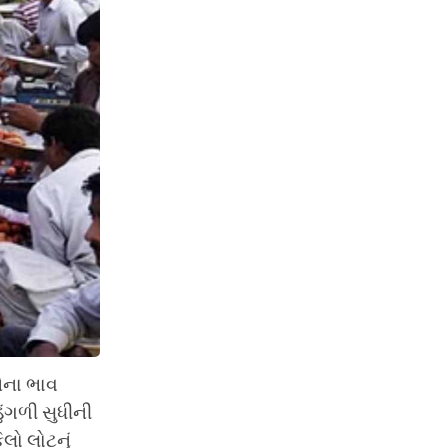
ઓના ભાવ
ુંગળી સુધીની
લો લોટનું