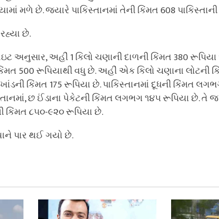
યામાં મળે છે. જ્યારે પાકિસ્તાનમાં તેની કિંમત 608 પાકિસ્તાની
રહ્યા છે.
ટ અનુસાર, અહીં 1 કિલો ચણાની દાળની કિંમત 380 રૂપિયા છે
કિંમત 500 રૂપિયાથી વધુ છે. અહીં એક કિલો ચણાના લોટની કિ
ખાંડની કિંમત 175 રૂપિયા છે. પાકિસ્તાનમાં દૂધની કિંમત લગ
સ્તાનમાં, છ ઈંડાના પેકેટની કિંમત લગભગ ૧૪૫ રૂપિયા છે. તે 
) ની કિંમત ૮૫૦-૯૨૦ રૂપિયા છે.
ને પાર થઈ ગયો છે.