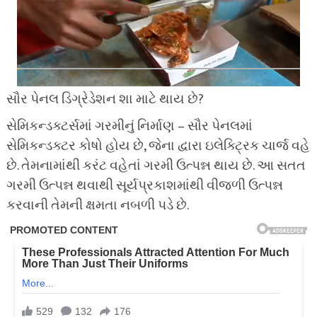
સૌર પેનલ ડિગ્રેડેશન શા માટે થાય છે?
સેમિકન્ડક્ટર્સમાં ગરમીનું નિર્માણ – સૌર પેનલમાં
સેમિકન્ડક્ટર કોષો હોય છે, જેના દ્વારા ઇલેક્ટ્રિક ચાર્જ વહે
છે. તેમનામાંથી કરંટ વહેતાં ગરમી ઉત્પન્ન થાય છે. આ સતત
ગરમી ઉત્પન્ન થવાથી સૂર્યપ્રકાશમાંથી વીજળી ઉત્પન્ન
કરવાની તેમની ક્ષમતા નબળી પડે છે.