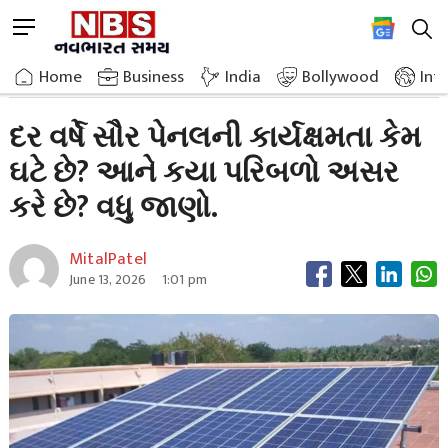
Skip
M
to
e
content
Home
Breaking News
Why Does Solar Panel Efficiency Decrease Every Year
n
Home
»
Business
»
India
Bollywood
Int
u
B
દર વર્ષે સૌર પેનલની કાર્યક્ષમતા કેમ
u
ઘટે છે? આને કયા પરિબળો અસર
t
t
કરે છે? વધુ જાણો.
o
n
MitalPatel
June 13, 2026
1:01 pm