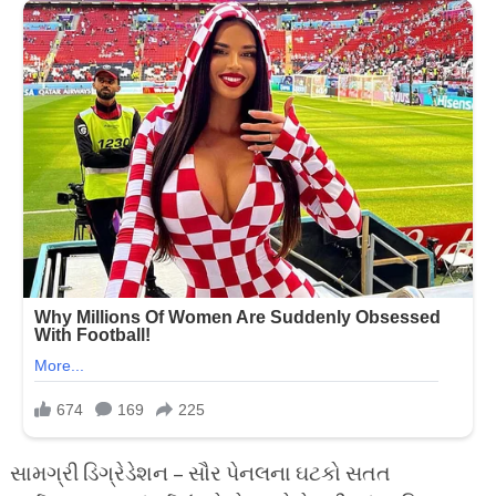
સામગ્રી ડિગ્રેડેશન – સૌર પેનલના ઘટકો સતત