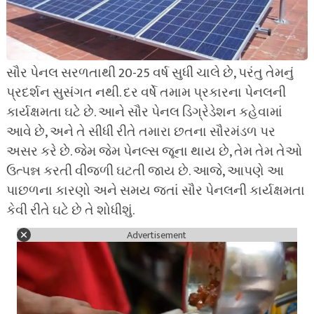
સૌર પેનલ સરળતાથી 20-25 વર્ષ સુધી ચાલે છે, પરંતુ તેમનું
પ્રદર્શન સુસંગત નથી. દર વર્ષે તમામ પ્રકારના પેનલની
કાર્યક્ષમતા ઘટે છે. આને સૌર પેનલ ડિગ્રેડેશન કહેવામાં
આવે છે, અને તે સીધી રીતે તમારા છતના સૌરમંડળ પર
અસર કરે છે. જેમ જેમ પેનલ્સ જૂના થાય છે, તેમ તેમ તેઓ
ઉત્પન્ન કરતી વીજળી ઘટતી જાય છે. આજે, આપણે આ
પાછળના કારણો અને સમય જતાં સૌર પેનલની કાર્યક્ષમતા
કેવી રીતે ઘટે છે તે શોધીશું.
Advertisement