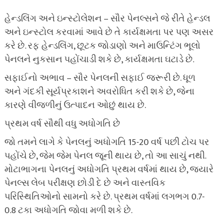
હેન્ડલિંગ અને ઇન્સ્ટોલેશન – સૌર પેનલ્સને જે રીતે હેન્ડલ
અને ઇન્સ્ટોલ કરવામાં આવે છે તે કાર્યક્ષમતા પર પણ અસર
કરે છે. રફ હેન્ડલિંગ, છૂટક જોડાણો અને માઉન્ટિંગ ભૂલો
પેનલને નુકસાન પહોંચાડી શકે છે, કાર્યક્ષમતા ઘટાડે છે.
સફાઈનો અભાવ – સૌર પેનલની સફાઈ જરૂરી છે. ધૂળ
અને ગંદકી સૂર્યપ્રકાશને અવરોધિત કરી શકે છે, જેના
કારણે વીજળીનું ઉત્પાદન ઓછું થાય છે.
પ્રથમ વર્ષ સૌથી વધુ અધોગતિ છે
જો તમને લાગે કે પેનલનું અધોગતિ 15-20 વર્ષ પછી ટોચ પર
પહોંચે છે, જેમ જેમ પેનલ જૂની થાય છે, તો આ સાચું નથી.
મોટાભાગના પેનલનું અધોગતિ પ્રથમ વર્ષમાં થાય છે, જ્યારે
પેનલ્સ લેબ પરીક્ષણ છોડી દે છે અને વાસ્તવિક
પરિસ્થિતિઓનો સામનો કરે છે. પ્રથમ વર્ષમાં લગભગ 0.7-
0.8 ટકા અધોગતિ જોવા મળી શકે છે.