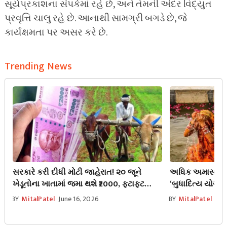
સૂર્યપ્રકાશના સંપર્કમાં રહે છે, અને તેમની અંદર વિદ્યુત
પ્રવૃત્તિ ચાલુ રહે છે. આનાથી સામગ્રી બગડે છે, જે
કાર્યક્ષમતા પર અસર કરે છે.
Trending News
સરકારે કરી દીધી મોટી જાહેરાત! ૨૦ જૂને
અધિક અમાસ પર સ
ખેડૂતોના ખાતામાં જમા થશે ₹2000, ફટાફટ
‘બુધાદિત્ય યોગ’
લિસ્ટમાં નામ તપાસો
રાશિઓનો રહેશે 
BY
MitalPatel
June 16, 2026
BY
MitalPatel
Jun