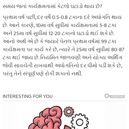
સમય જતાં કાર્યક્ષમતામાં કેટલો ઘટાડો થાય છે?
પ્રથમ વર્ષ પછી, દર વર્ષે 0.5-0.8 ટકાના દરે અધોગતિ થાય
છે. આને કારણે, 10મા વર્ષ સુધીમાં કાર્યક્ષમતામાં 5-8 ટકા
અને 25મા વર્ષ સુધીમાં 12-20 ટકાનો ઘટાડો થઈ શકે છે.
આનો અર્થ એ છે કે જ્યારે પેનલ પ્રથમ વર્ષમાં 99 ટકા
કાર્યક્ષમતા પર કાર્ય કરે છે, ત્યારે તે 25મા વર્ષ સુધીમાં 80-87
ટકા થઈ જાય છે. નિયમિત જાળવણી અને યોગ્ય અર્થિંગ
જેવી સાવચેતી રાખવાથી અધોગતિનો દર ધીમો પડી શકે છે,
પરંતુ તેને સંપૂર્ણપણે રોકી શકાતો નથી.