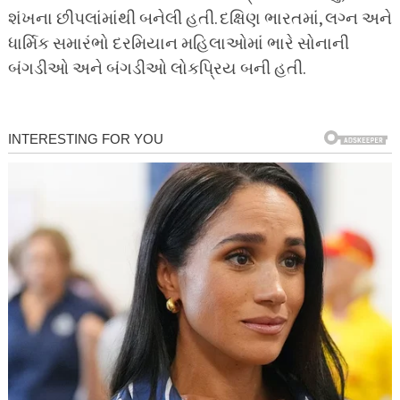
શંખના છીપલાંમાંથી બનેલી હતી. દક્ષિણ ભારતમાં, લગ્ન અને
ધાર્મિક સમારંભો દરમિયાન મહિલાઓમાં ભારે સોનાની
બંગડીઓ અને બંગડીઓ લોકપ્રિય બની હતી.