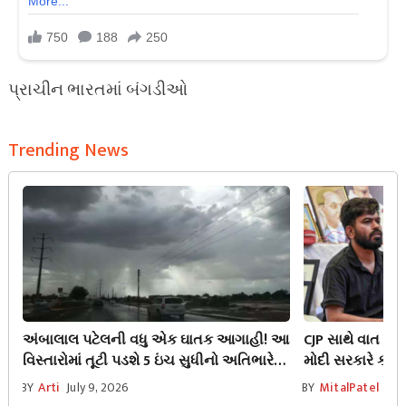
પ્રાચીન ભારતમાં બંગડીઓ
Trending News
અંબાલાલ પટેલની વધુ એક ઘાતક આગાહી! આ
CJP સાથે વાત કરવ
વિસ્તારોમાં તૂટી પડશે 5 ઇંચ સુધીનો અતિભારે
મોદી સરકારે કહ્ય
વરસાદ
BY
Arti
July 9, 2026
BY
MitalPatel
July