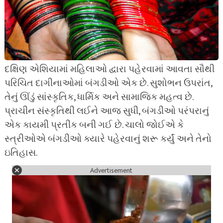
દક્ષિણ એશિયામાં મહિલાઓ દ્વારા પહેરવામાં આવતા સૌથી
પરિચિત દાગીનાઓમાં બંગડીઓ એક છે. સુશોભન ઉપરાંત,
તેનું ઊંડું સાંસ્કૃતિક, ધાર્મિક અને સામાજિક મહત્વ છે.
પ્રાચીન સંસ્કૃતિથી લઈને આજ સુધી, બંગડીઓ પરંપરાનું
એક કાયમી પ્રતીક બની ગઈ છે. ચાલો જોઈએ કે
સ્ત્રીઓએ બંગડીઓ ક્યારે પહેરવાનું શરૂ કર્યું અને તેનો
ઇતિહાસ.
Advertisement