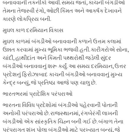
બનાવવાની તકનીકો આવી. સમય જતાં, કાચની બંગડીઓ
તેમના તેજસ્વી રંગો, ઓછી કિંમત અને આકર્ષક દેખાવને
કારણે લોકપ્રિય બની.
મુઘલ કાળ દરમિયાન વિકાસ
મુઘલ કાળમાં બંગડીઓ બનાવવાની કળાને ઉત્તમ કલામાં
ઉન્નત કરવામાં મુખ્ય ભૂમિકા ભજવી હતી. કારીગરોએ સોના,
ચાંદી, હાથીદાંત અને કિંમતી પથ્થરોથી જડેલી સુંદર
બંગડીઓ બનાવવાનું શરૂ કર્યું. આ સમય દરમિયાન, ઉત્તર
પ્રદેશનું ફિરોઝાબાદ કાચની બંગડીઓ બનાવવાનું મુખ્ય
કેન્દ્ર બન્યું, જે પ્રતિષ્ઠા આજે પણ ચાલુ છે.
ભારતભરમાં પ્રાદેશિક પરંપરાઓ
ભારતના વિવિધ પ્રદેશોમાં બંગડીઓ પહેરવાની પોતાની
અનોખી પરંપરાઓ છે. રાજસ્થાનમાં, રંગબેરંગી લાખની
બંગડીઓ એક સાંસ્કૃતિક ચિહ્ન બની ગઈ છે. બંગાળ તેના
પરંપરાગત શંખ પોલા બંગડીઓ માટે પ્રખ્યાત બન્યું, જે