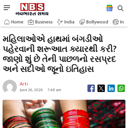
Skip
M
to
e
content
Home
Breaking News
When Did Women Start Wearing Bangles On Their Hands
n
Home
»
Business
»
India
Bollywood
Int
u
B
મહિલાઓએ હાથમાં બંગડીઓ
u
પહેરવાની શરૂઆત ક્યારથી કરી?
t
t
જાણો શું છે તેની પાછળનો રસપ્રદ
o
n
અને સદીઓ જૂનો ઇતિહાસ
Arti
June 26, 2026
7:48 am