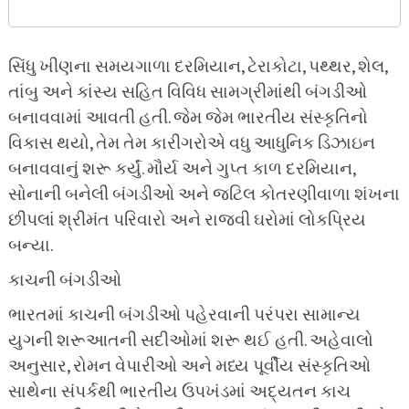
સિંધુ ખીણના સમયગાળા દરમિયાન, ટેરાકોટા, પથ્થર, શેલ,
તાંબુ અને કાંસ્ય સહિત વિવિધ સામગ્રીમાંથી બંગડીઓ
બનાવવામાં આવતી હતી. જેમ જેમ ભારતીય સંસ્કૃતિનો
વિકાસ થયો, તેમ તેમ કારીગરોએ વધુ આધુનિક ડિઝાઇન
બનાવવાનું શરૂ કર્યું. મૌર્ય અને ગુપ્ત કાળ દરમિયાન,
સોનાની બનેલી બંગડીઓ અને જટિલ કોતરણીવાળા શંખના
છીપલાં શ્રીમંત પરિવારો અને રાજવી ઘરોમાં લોકપ્રિય
બન્યા.
કાચની બંગડીઓ
ભારતમાં કાચની બંગડીઓ પહેરવાની પરંપરા સામાન્ય
યુગની શરૂઆતની સદીઓમાં શરૂ થઈ હતી. અહેવાલો
અનુસાર, રોમન વેપારીઓ અને મધ્ય પૂર્વીય સંસ્કૃતિઓ
સાથેના સંપર્કથી ભારતીય ઉપખંડમાં અદ્યતન કાચ