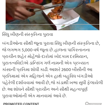
સિંધુ ખીણની સંસ્કૃતિના પુરાવા
બંગડીઓના સૌથી જૂના પુરાવા સિંધુ ખીણની સંસ્કૃતિના છે,
જે લગભગ 5,000 વર્ષ જૂના છે. હાલના પાકિસ્તાનના
પ્રાચીન શહેર મોહેંજો-દારોમાં ખોદકામ દરમિયાન,
પુરાતત્વવિદોએ ડાન્સિંગ ગર્લ નામની એક પ્રખ્યાત
કાંસાની પ્રતિમા શોધી કાઢી. આશરે 2600 બીસીની આ
પ્રતિમામાં એક મહિલાને એક હાથે બહુવિધ બંગડીઓ
પહેરેલી દર્શાવવામાં આવી છે, જે કાંડાથી ખભા સુધી ફેલાયેલી
છે. આ શોધને સૌથી પ્રાચીન અને સૌથી મહત્વપૂર્ણ
પુરાવાઓમાંની એક માનવામાં આવે છે.