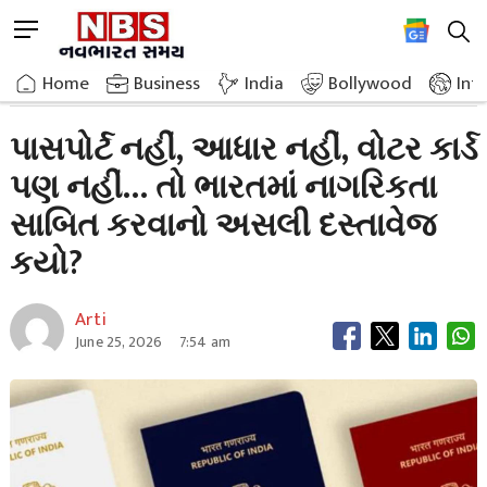
Skip
M
to
e
content
Home
Breaking News
No Passport No Aadhaar No Water Card Then The Real Document
n
Home
»
Business
»
India
Bollywood
Int
u
B
પાસપોર્ટ નહીં, આધાર નહીં, વોટર કાર્ડ
u
પણ નહીં… તો ભારતમાં નાગરિકતા
t
t
સાબિત કરવાનો અસલી દસ્તાવેજ
o
n
કયો?
Arti
June 25, 2026
7:54 am