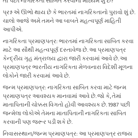
તો પછી નાગરિકતા સાબિત કરવાના માધ્યમ શું છે?
પ્રશ્ન એ ઊભો થાય છે કે ભારતમાં નાગરિકતાનો પુરાવો શું છે.
ચાલો આજે અમે તમને આ બાબતે મહત્વપૂર્ણ માહિતી
આપીએ.
નાગરિકતા પ્રમાણપત્ર: ભારતમાં નાગરિકતા સાબિત કરવા
માટે આ સૌથી મહત્વપૂર્ણ દસ્તાવેજ છે. આ પ્રમાણપત્ર
કેન્દ્રીય ગૃહ મંત્રાલય દ્વારા જારી કરવામાં આવે છે. આ
પ્રમાણપત્ર ભારતીય નાગરિકતા મેળવનારા વિદેશી મૂળના
લોકોને જારી કરવામાં આવે છે.
જન્મ પ્રમાણપત્ર: નાગરિકતા સાબિત કરવા માટે જન્મ
પ્રમાણપત્ર આવશ્યક માનવામાં આવે છે. જો કે, તેમાં
માતાપિતાની ચોક્કસ વિગતો હોવી આવશ્યક છે. 1987 પછી
જન્મેલા લોકોએ તેમના માતાપિતાની નાગરિકતા સાબિત
કરવાની પણ જરૂર પડી શકે છે.
નિવાસસ્થાન/જન્મ પ્રમાણપત્ર: આ પ્રમાણપત્ર રાજ્ય