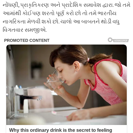
નોંધણી, પ્રાકૃતિકરણ અને પ્રાદેશિક સમાવેશ દ્વારા. જો તમે
આમાંથી કોઈપણ શરતો પૂર્ણ કરો છો તો તમે ભારતીય
નાગરિકતા મેળવી શકો છો. ચાલો આ બાબતને થોડી વધુ
વિગતવાર સમજીએ.