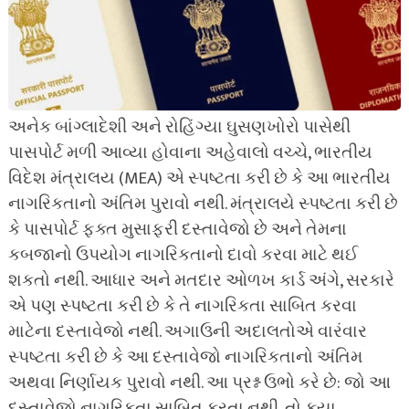
અનેક બાંગ્લાદેશી અને રોહિંગ્યા ઘુસણખોરો પાસેથી
પાસપોર્ટ મળી આવ્યા હોવાના અહેવાલો વચ્ચે, ભારતીય
વિદેશ મંત્રાલય (MEA) એ સ્પષ્ટતા કરી છે કે આ ભારતીય
નાગરિકતાનો અંતિમ પુરાવો નથી. મંત્રાલયે સ્પષ્ટતા કરી છે
કે પાસપોર્ટ ફક્ત મુસાફરી દસ્તાવેજો છે અને તેમના
કબજાનો ઉપયોગ નાગરિકતાનો દાવો કરવા માટે થઈ
શકતો નથી. આધાર અને મતદાર ઓળખ કાર્ડ અંગે, સરકારે
એ પણ સ્પષ્ટતા કરી છે કે તે નાગરિકતા સાબિત કરવા
માટેના દસ્તાવેજો નથી. અગાઉની અદાલતોએ વારંવાર
સ્પષ્ટતા કરી છે કે આ દસ્તાવેજો નાગરિકતાનો અંતિમ
અથવા નિર્ણાયક પુરાવો નથી. આ પ્રશ્ન ઉભો કરે છે: જો આ
દસ્તાવેજો નાગરિકતા સાબિત કરતા નથી, તો કયા