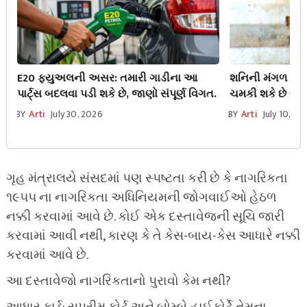
E20 ફ્યુઅલની અસર: તમારી ગાડીના આ
શનિની મંગળ પર વિ
પાર્ટ્સ બદલવા પડી શકે છે, જાણો સંપૂર્ણ વિગત.
ચમકી શકે છે ભાગ
BY
Arti
July 30, 2026
BY
Arti
July 10, 20
ગૃહ મંત્રાલયે સંસદમાં પણ સ્પષ્ટતા કરી છે કે નાગરિકતા
૧૯૫૫ ના નાગરિકતા અધિનિયમની જોગવાઈઓ હેઠળ
નક્કી કરવામાં આવે છે. કોઈ એક દસ્તાવેજની સૂચિ જારી
કરવામાં આવી નથી, કારણ કે તે કેસ-બાય-કેસ આધારે નક્કી
કરવામાં આવે છે.
આ દસ્તાવેજો નાગરિકતાનો પુરાવો કેમ નથી?