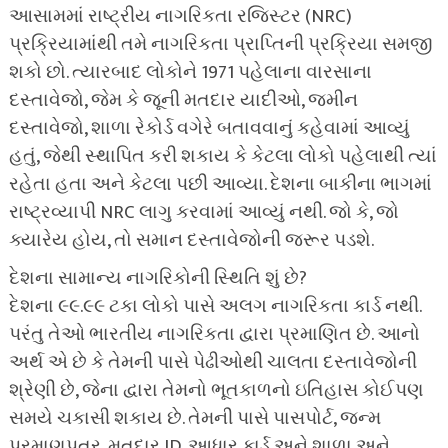
આસામમાં રાષ્ટ્રીય નાગરિકતા રજિસ્ટર (NRC)
પ્રક્રિયામાંથી તમે નાગરિકતા પ્રાપ્તિની પ્રક્રિયા સમજી
શકો છો. ત્યારબાદ લોકોને 1971 પહેલાના વારસાના
દસ્તાવેજો, જેમ કે જૂની મતદાર યાદીઓ, જમીન
દસ્તાવેજો, શાળા રેકોર્ડ વગેરે બતાવવાનું કહેવામાં આવ્યું
હતું, જેથી સ્થાપિત કરી શકાય કે કેટલા લોકો પહેલાથી ત્યાં
રહેતા હતા અને કેટલા પછી આવ્યા. દેશના બાકીના ભાગમાં
રાષ્ટ્રવ્યાપી NRC લાગુ કરવામાં આવ્યું નથી. જો કે, જો
ક્યારેય હોય, તો સમાન દસ્તાવેજોની જરૂર પડશે.
દેશના સામાન્ય નાગરિકોની સ્થિતિ શું છે?
દેશના ૯૯.૯૯ ટકા લોકો પાસે અલગ નાગરિકતા કાર્ડ નથી.
પરંતુ તેઓ ભારતીય નાગરિકતા દ્વારા પ્રમાણિત છે. આનો
અર્થ એ છે કે તેમની પાસે પેઢીઓથી ચાલતા દસ્તાવેજોની
શ્રેણી છે, જેના દ્વારા તેમનો ભૂતકાળનો ઇતિહાસ કોઈપણ
સમયે ચકાસી શકાય છે. તેમની પાસે પાસપોર્ટ, જન્મ
પ્રમાણપત્ર, મતદાર ID, આધાર કાર્ડ અને શાળા અને