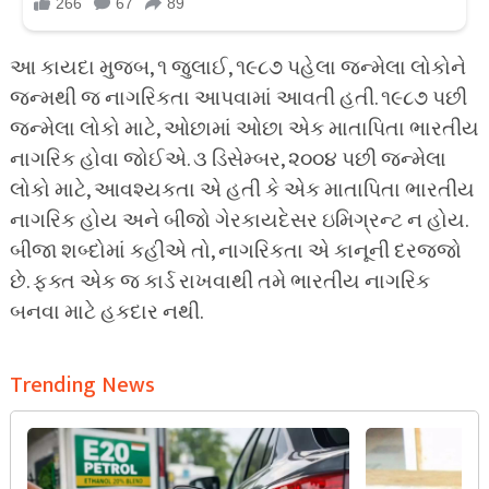
આ કાયદા મુજબ, ૧ જુલાઈ, ૧૯૮૭ પહેલા જન્મેલા લોકોને
જન્મથી જ નાગરિકતા આપવામાં આવતી હતી. ૧૯૮૭ પછી
જન્મેલા લોકો માટે, ઓછામાં ઓછા એક માતાપિતા ભારતીય
નાગરિક હોવા જોઈએ. ૩ ડિસેમ્બર, ૨૦૦૪ પછી જન્મેલા
લોકો માટે, આવશ્યકતા એ હતી કે એક માતાપિતા ભારતીય
નાગરિક હોય અને બીજો ગેરકાયદેસર ઇમિગ્રન્ટ ન હોય.
બીજા શબ્દોમાં કહીએ તો, નાગરિકતા એ કાનૂની દરજ્જો
છે. ફક્ત એક જ કાર્ડ રાખવાથી તમે ભારતીય નાગરિક
બનવા માટે હકદાર નથી.
Trending News