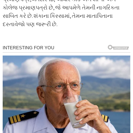
કોલેજ પ્રમાણપત્રો છે, જે આપમેળે તેમની નાગરિકતા
સાબિત કરે છે. શંકાના કિસ્સામાં, તેમના માતાપિતાના
દસ્તાવેજો પણ જરૂરી છે.