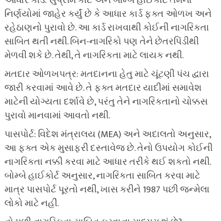
આધાર કાર્ડ: સુપ્રીમ કોર્ટ અને બોમ્બે હાઈકોર્ટે તેમના
નિર્ણયોમાં જાહેર કર્યું છે કે આધાર કાર્ડ ફક્ત ઓળખ અને
રહેઠાણનો પુરાવો છે. આ કાર્ડ રાખવાથી કોઈની નાગરિકતા
સાબિત થતી નથી. બિન-નાગરિકો પણ તેને છેતરપિંડીથી
મેળવી શકે છે. તેથી, તે નાગરિકતા માટે લાયક નથી.
મતદાર ઓળખપત્ર: મતદાનના હેતુ માટે ચૂંટણી પંચ દ્વારા
જારી કરવામાં આવે છે. તે ફક્ત મતદાર યાદીમાં સમાવેશ
માટેની યોગ્યતા દર્શાવે છે, પરંતુ તેને નાગરિકતાનો ચોક્કસ
પુરાવો માનવામાં આવતો નથી.
પાસપોર્ટ: વિદેશ મંત્રાલય (MEA) અને અદાલતો અનુસાર,
આ ફક્ત એક મુસાફરી દસ્તાવેજ છે. તેનો ઉપયોગ કોઈની
નાગરિકતા નક્કી કરવા માટે આધાર તરીકે થઈ શકતો નથી.
બોમ્બે હાઈકોર્ટ અનુસાર, નાગરિકતા સાબિત કરવા માટે
માત્ર પાસપોર્ટ પૂરતો નથી, ખાસ કરીને 1987 પછી જન્મેલા
લોકો માટે નહીં.