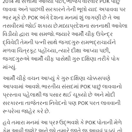
2014 માં સત્તામાં આવ્યા પછી, ભાજપ વારંવાર POK પાછું
લાવવા અને પાછલી સરકારને તેની ભૂલો યાદ અપાવવા પર
ભાર મૂકે છે. POK અંગે દેશના મનમાં શું લાગણી છે તે આ
તસવીરમાં જોઈ શકાય છે.મધ્યપ્રદેશના સતનાથી આવેલા
વિડીયો દ્વારા આ સમજો. જ્યારે આર્મી ચીફ ઉપેન્દ્ર
દ્વિવેદી તેમની પત્ની સાથે જગદગુરુ રામભદ્રાચાર્યને
મળવા ચિત્રકૂટ પહોંચ્યા, ત્યારે દીક્ષા આપ્યા પછી,
જગદગુરુએ આર્મી ચીફ પાસેથી ગુરુ દક્ષિણા તરીકે પોક
માંગ્યું.
આર્મી ચીફે વચન આપ્યું કે ગુરુ દક્ષિણા ચોક્કસપણે
આપવામાં આવશે. ભારતીય સંસદમાં POK પાછું લાવવાનો
પ્રસ્તાવ પહેલાથી જ પસાર થઈ ચૂક્યો છે અને મોદી
સરકારના તાજેતરના નિવેદનો પણ POK પરત લાવવાની
રૂપરેખા જાહેર કરે છે.
હવે તમારા મનમાં આ પ્રશ્ન ઉદ્ભવશે કે POK પોતાની મેળે
કેમ આવી જશે? અને જો તમારે જાતે જ આવવું પડ્યું, તો