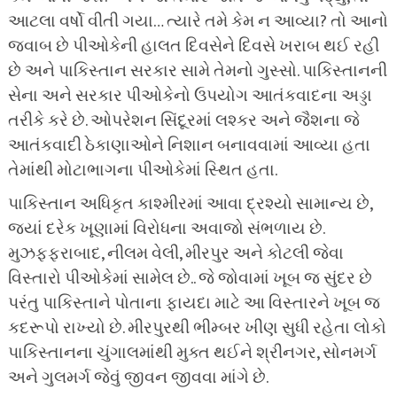
આટલા વર્ષો વીતી ગયા… ત્યારે તમે કેમ ન આવ્યા? તો આનો
જવાબ છે પીઓકેની હાલત દિવસેને દિવસે ખરાબ થઈ રહી
છે અને પાકિસ્તાન સરકાર સામે તેમનો ગુસ્સો. પાકિસ્તાનની
સેના અને સરકાર પીઓકેનો ઉપયોગ આતંકવાદના અડ્ડા
તરીકે કરે છે. ઓપરેશન સિંદૂરમાં લશ્કર અને જૈશના જે
આતંકવાદી ઠેકાણાઓને નિશાન બનાવવામાં આવ્યા હતા
તેમાંથી મોટાભાગના પીઓકેમાં સ્થિત હતા.
પાકિસ્તાન અધિકૃત કાશ્મીરમાં આવા દ્રશ્યો સામાન્ય છે,
જ્યાં દરેક ખૂણામાં વિરોધના અવાજો સંભળાય છે.
મુઝફ્ફરાબાદ, નીલમ વેલી, મીરપુર અને કોટલી જેવા
વિસ્તારો પીઓકેમાં સામેલ છે.. જે જોવામાં ખૂબ જ સુંદર છે
પરંતુ પાકિસ્તાને પોતાના ફાયદા માટે આ વિસ્તારને ખૂબ જ
કદરૂપો રાખ્યો છે. મીરપુરથી ભીમ્બર ખીણ સુધી રહેતા લોકો
પાકિસ્તાનના ચુંગાલમાંથી મુક્ત થઈને શ્રીનગર, સોનમર્ગ
અને ગુલમર્ગ જેવું જીવન જીવવા માંગે છે.