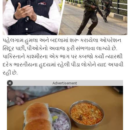
પહેલગામ હુમલા અને બદલામાં શરૂ કરાયેલા ઓપરેશન
સિંદૂર પછી, પીઓકેનો અવાજ ફરી સંભળાવા લાગ્યો છે.
પાકિસ્તાને કાશ્મીરના એક ભાગ પર કબજો કર્યો ત્યારથી
દરેક ભારતીયના હૃદયમાં રહેલી પીડા લોકોને યાદ અપાવી
રહી છે.
Advertisement