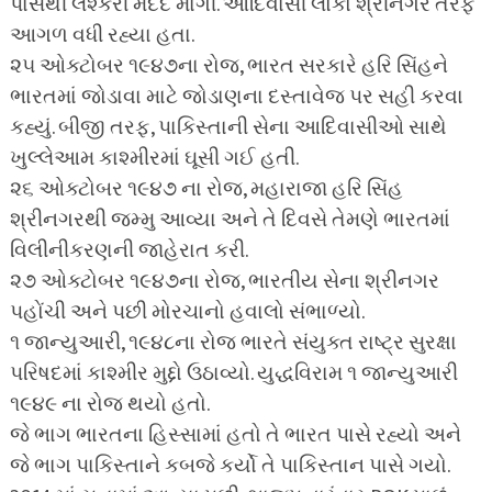
પાસેથી લશ્કરી મદદ માંગી. આદિવાસી લોકો શ્રીનગર તરફ
આગળ વધી રહ્યા હતા.
૨૫ ઓક્ટોબર ૧૯૪૭ના રોજ, ભારત સરકારે હરિ સિંહને
ભારતમાં જોડાવા માટે જોડાણના દસ્તાવેજ પર સહી કરવા
કહ્યું. બીજી તરફ, પાકિસ્તાની સેના આદિવાસીઓ સાથે
ખુલ્લેઆમ કાશ્મીરમાં ઘૂસી ગઈ હતી.
૨૬ ઓક્ટોબર ૧૯૪૭ ના રોજ, મહારાજા હરિ સિંહ
શ્રીનગરથી જમ્મુ આવ્યા અને તે દિવસે તેમણે ભારતમાં
વિલીનીકરણની જાહેરાત કરી.
૨૭ ઓક્ટોબર ૧૯૪૭ના રોજ, ભારતીય સેના શ્રીનગર
પહોંચી અને પછી મોરચાનો હવાલો સંભાળ્યો.
૧ જાન્યુઆરી, ૧૯૪૮ના રોજ ભારતે સંયુક્ત રાષ્ટ્ર સુરક્ષા
પરિષદમાં કાશ્મીર મુદ્દો ઉઠાવ્યો. યુદ્ધવિરામ ૧ જાન્યુઆરી
૧૯૪૯ ના રોજ થયો હતો.
જે ભાગ ભારતના હિસ્સામાં હતો તે ભારત પાસે રહ્યો અને
જે ભાગ પાકિસ્તાને કબજે કર્યો તે પાકિસ્તાન પાસે ગયો.