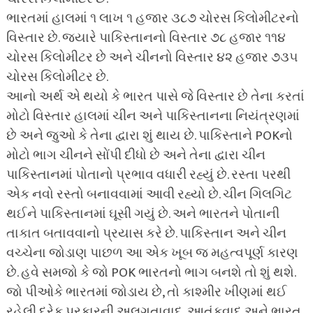
ભારતમાં હાલમાં ૧ લાખ ૧ હજાર ૩૮૭ ચોરસ કિલોમીટરનો
વિસ્તાર છે. જ્યારે પાકિસ્તાનનો વિસ્તાર ૭૮ હજાર ૧૧૪
ચોરસ કિલોમીટર છે અને ચીનનો વિસ્તાર ૪૨ હજાર ૭૩૫
ચોરસ કિલોમીટર છે.
આનો અર્થ એ થયો કે ભારત પાસે જે વિસ્તાર છે તેના કરતાં
મોટો વિસ્તાર હાલમાં ચીન અને પાકિસ્તાનના નિયંત્રણમાં
છે અને જુઓ કે તેના દ્વારા શું થાય છે. પાકિસ્તાને POKનો
મોટો ભાગ ચીનને સોંપી દીધો છે અને તેના દ્વારા ચીન
પાકિસ્તાનમાં પોતાનો પ્રભાવ વધારી રહ્યું છે. રસ્તા પરથી
એક નવો રસ્તો બનાવવામાં આવી રહ્યો છે. ચીન ગિલગિટ
થઈને પાકિસ્તાનમાં ઘૂસી ગયું છે. અને ભારતને પોતાની
તાકાત બતાવવાનો પ્રયાસ કરે છે. પાકિસ્તાન અને ચીન
વચ્ચેના જોડાણ પાછળ આ એક ખૂબ જ મહત્વપૂર્ણ કારણ
છે. હવે સમજો કે જો POK ભારતનો ભાગ બનશે તો શું થશે.
જો પીઓકે ભારતમાં જોડાય છે, તો કાશ્મીર ખીણમાં થઈ
રહેલી દરેક પ્રકારની અલગતાવાદ, આતંકવાદ અને ભારત