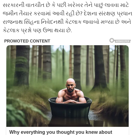
સરકારની વાતચીત છે કે પછી ખરેખર તેને પાછું લાવવા માટે
જમીન તૈયાર કરવામાં આવી રહી છે? દેશના સંરક્ષણ પ્રધાન
રાજનાથ સિંહના નિવેદનથી કેટલાક જવાબો મળ્યા છે અને
કેટલાક પ્રશ્નો પણ ઉભા થયા છે.