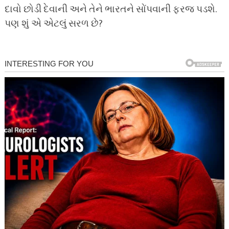
દાવો છોડી દેવાની અને તેને ભારતને સોંપવાની ફરજ પડશે.
પણ શું એ એટલું સરળ છે?