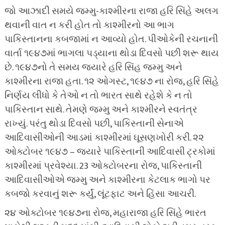
જો આઝાદી સમયે જમ્મુ-કાશ્મીરના રાજા હરિ સિંહે અલગ
થવાની વાત ન કરી હોત તો કાશ્મીરનો આ ભાગ
પાકિસ્તાનના કબજામાં ન આવ્યો હોત. પીઓકેની રચનાની
વાર્તા ૧૯૪૭માં ભાગલા પડ્યાના થોડા દિવસો પછી શરૂ થાય
છે. ૧૯૪૭નો તે સમય જ્યારે હરિ સિંહ જમ્મુ અને
કાશ્મીરના રાજા હતા. ૧૨ ઓગસ્ટ, ૧૯૪૭ ના રોજ, હરિ સિંહે
નિર્ણય લીધો કે તેઓ ન તો ભારત સાથે રહેશે કે ન તો
પાકિસ્તાન સાથે. તેમણે જમ્મુ અને કાશ્મીરને સ્વતંત્ર
રાખ્યું. પરંતુ થોડા દિવસો પછી, પાકિસ્તાની સેનાએ
આદિવાસીઓની આડમાં કાશ્મીરમાં ઘૂસણખોરી કરી. ૨૨
ઓક્ટોબર ૧૯૪૭ – જ્યારે પાકિસ્તાની આદિવાસી ટ્રકોમાં
કાશ્મીરમાં પ્રવેશ્યા. 23 ઓક્ટોબરના રોજ, પાકિસ્તાની
આદિવાસીઓએ જમ્મુ અને કાશ્મીરના કેટલાક ભાગો પર
કબજો કરવાનું શરૂ કર્યું, લૂંટફાટ અને હિંસા આચરી.
૨૪ ઓક્ટોબર ૧૯૪૭ના રોજ, મહારાજા હરિ સિંહે ભારત