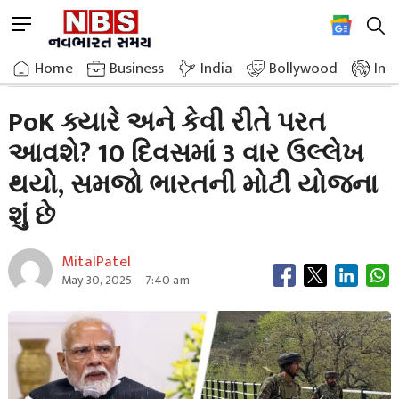
Skip
M
to
e
content
Home
Breaking News
When And How Will Pok Return Mentioned 3 Times
n
Home
»
Business
»
India
Bollywood
Int
u
B
PoK ક્યારે અને કેવી રીતે પરત
u
આવશે? 10 દિવસમાં 3 વાર ઉલ્લેખ
t
t
થયો, સમજો ભારતની મોટી યોજના
o
n
શું છે
MitalPatel
May 30, 2025
7:40 am