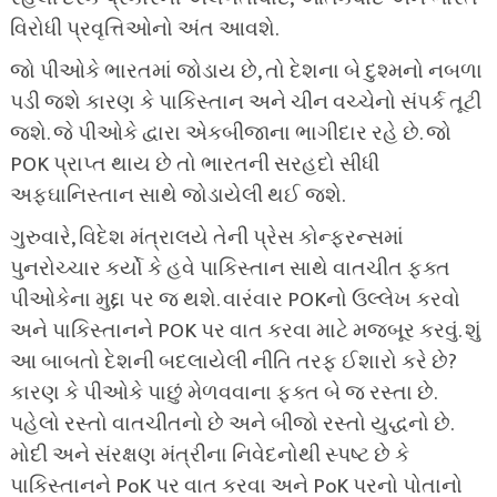
વિરોધી પ્રવૃત્તિઓનો અંત આવશે.
જો પીઓકે ભારતમાં જોડાય છે, તો દેશના બે દુશ્મનો નબળા
પડી જશે કારણ કે પાકિસ્તાન અને ચીન વચ્ચેનો સંપર્ક તૂટી
જશે. જે પીઓકે દ્વારા એકબીજાના ભાગીદાર રહે છે. જો
POK પ્રાપ્ત થાય છે તો ભારતની સરહદો સીધી
અફઘાનિસ્તાન સાથે જોડાયેલી થઈ જશે.
ગુરુવારે, વિદેશ મંત્રાલયે તેની પ્રેસ કોન્ફરન્સમાં
પુનરોચ્ચાર કર્યો કે હવે પાકિસ્તાન સાથે વાતચીત ફક્ત
પીઓકેના મુદ્દા પર જ થશે. વારંવાર POKનો ઉલ્લેખ કરવો
અને પાકિસ્તાનને POK પર વાત કરવા માટે મજબૂર કરવું. શું
આ બાબતો દેશની બદલાયેલી નીતિ તરફ ઈશારો કરે છે?
કારણ કે પીઓકે પાછું મેળવવાના ફક્ત બે જ રસ્તા છે.
પહેલો રસ્તો વાતચીતનો છે અને બીજો રસ્તો યુદ્ધનો છે.
મોદી અને સંરક્ષણ મંત્રીના નિવેદનોથી સ્પષ્ટ છે કે
પાકિસ્તાનને PoK પર વાત કરવા અને PoK પરનો પોતાનો