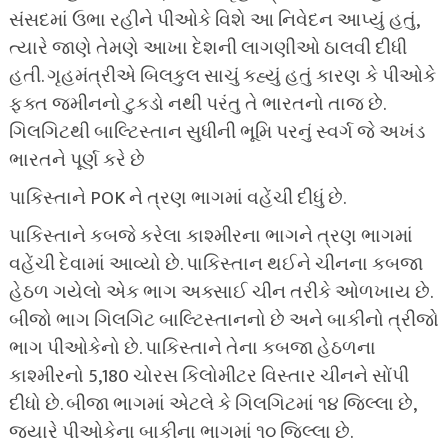
સંસદમાં ઉભા રહીને પીઓકે વિશે આ નિવેદન આપ્યું હતું,
ત્યારે જાણે તેમણે આખા દેશની લાગણીઓ ઠાલવી દીધી
હતી. ગૃહમંત્રીએ બિલકુલ સાચું કહ્યું હતું કારણ કે પીઓકે
ફક્ત જમીનનો ટુકડો નથી પરંતુ તે ભારતનો તાજ છે.
ગિલગિટથી બાલ્ટિસ્તાન સુધીની ભૂમિ પરનું સ્વર્ગ જે અખંડ
ભારતને પૂર્ણ કરે છે
પાકિસ્તાને POK ને ત્રણ ભાગમાં વહેંચી દીધું છે.
પાકિસ્તાને કબજે કરેલા કાશ્મીરના ભાગને ત્રણ ભાગમાં
વહેંચી દેવામાં આવ્યો છે. પાકિસ્તાન થઈને ચીનના કબજા
હેઠળ ગયેલો એક ભાગ અક્સાઈ ચીન તરીકે ઓળખાય છે.
બીજો ભાગ ગિલગિટ બાલ્ટિસ્તાનનો છે અને બાકીનો ત્રીજો
ભાગ પીઓકેનો છે. પાકિસ્તાને તેના કબજા હેઠળના
કાશ્મીરનો 5,180 ચોરસ કિલોમીટર વિસ્તાર ચીનને સોંપી
દીધો છે. બીજા ભાગમાં એટલે કે ગિલગિટમાં ૧૪ જિલ્લા છે,
જ્યારે પીઓકેના બાકીના ભાગમાં ૧૦ જિલ્લા છે.