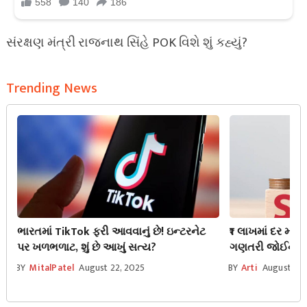
સંરક્ષણ મંત્રી રાજનાથ સિંહે POK વિશે શું કહ્યું?
Trending News
ભારતમાં TikTok ફરી આવવાનું છે! ઇન્ટરનેટ
₹1 લાખમાં દર મહિ
પર ખળભળાટ, શું છે આખું સત્ય?
ગણતરી જોઈને તમ
BY
MitalPatel
August 22, 2025
BY
Arti
August 30,