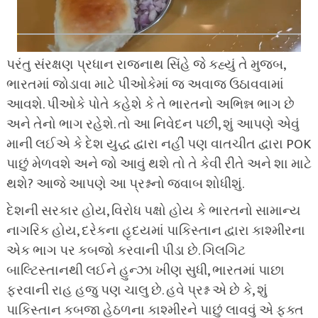
પરંતુ સંરક્ષણ પ્રધાન રાજનાથ સિંહે જે કહ્યું તે મુજબ,
ભારતમાં જોડાવા માટે પીઓકેમાં જ અવાજ ઉઠાવવામાં
આવશે. પીઓકે પોતે કહેશે કે તે ભારતનો અભિન્ન ભાગ છે
અને તેનો ભાગ રહેશે. તો આ નિવેદન પછી, શું આપણે એવું
માની લઈએ કે દેશ યુદ્ધ દ્વારા નહીં પણ વાતચીત દ્વારા POK
પાછું મેળવશે અને જો આવું થશે તો તે કેવી રીતે અને શા માટે
થશે? આજે આપણે આ પ્રશ્નનો જવાબ શોધીશું.
દેશની સરકાર હોય, વિરોધ પક્ષો હોય કે ભારતનો સામાન્ય
નાગરિક હોય, દરેકના હૃદયમાં પાકિસ્તાન દ્વારા કાશ્મીરના
એક ભાગ પર કબજો કરવાની પીડા છે. ગિલગિટ
બાલ્ટિસ્તાનથી લઈને હુન્ઝા ખીણ સુધી, ભારતમાં પાછા
ફરવાની રાહ હજુ પણ ચાલુ છે. હવે પ્રશ્ન એ છે કે, શું
પાકિસ્તાન કબજા હેઠળના કાશ્મીરને પાછું લાવવું એ ફક્ત