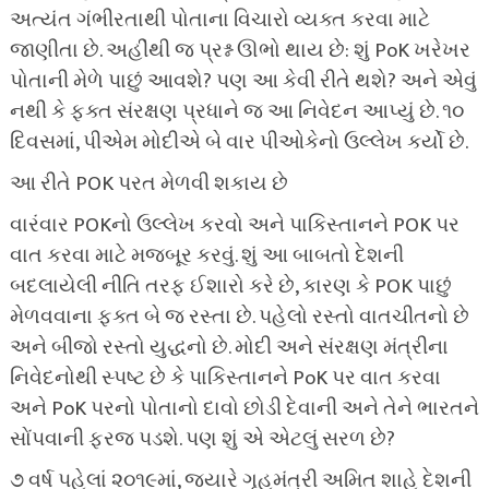
અત્યંત ગંભીરતાથી પોતાના વિચારો વ્યક્ત કરવા માટે
જાણીતા છે. અહીંથી જ પ્રશ્ન ઊભો થાય છે: શું PoK ખરેખર
પોતાની મેળે પાછું આવશે? પણ આ કેવી રીતે થશે? અને એવું
નથી કે ફક્ત સંરક્ષણ પ્રધાને જ આ નિવેદન આપ્યું છે. ૧૦
દિવસમાં, પીએમ મોદીએ બે વાર પીઓકેનો ઉલ્લેખ કર્યો છે.
આ રીતે POK પરત મેળવી શકાય છે
વારંવાર POKનો ઉલ્લેખ કરવો અને પાકિસ્તાનને POK પર
વાત કરવા માટે મજબૂર કરવું. શું આ બાબતો દેશની
બદલાયેલી નીતિ તરફ ઈશારો કરે છે, કારણ કે POK પાછું
મેળવવાના ફક્ત બે જ રસ્તા છે. પહેલો રસ્તો વાતચીતનો છે
અને બીજો રસ્તો યુદ્ધનો છે. મોદી અને સંરક્ષણ મંત્રીના
નિવેદનોથી સ્પષ્ટ છે કે પાકિસ્તાનને PoK પર વાત કરવા
અને PoK પરનો પોતાનો દાવો છોડી દેવાની અને તેને ભારતને
સોંપવાની ફરજ પડશે. પણ શું એ એટલું સરળ છે?
૭ વર્ષ પહેલાં ૨૦૧૯માં, જ્યારે ગૃહમંત્રી અમિત શાહે દેશની