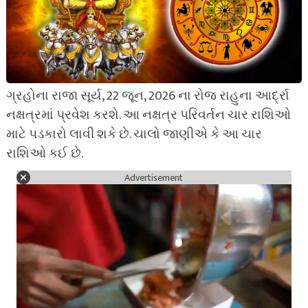
ગ્રહોના રાજા સૂર્ય, 22 જૂન, 2026 ના રોજ રાહુના આર્દ્રા
નક્ષત્રમાં પ્રવેશ કરશે. આ નક્ષત્ર પરિવર્તન ચાર રાશિઓ
માટે પડકારો લાવી શકે છે. ચાલો જાણીએ કે આ ચાર
રાશિઓ કઈ છે.
Advertisement