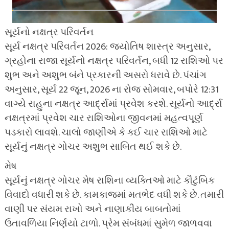
સૂર્યનો નક્ષત્ર પરિવર્તન
સૂર્ય નક્ષત્ર પરિવર્તન 2026: જ્યોતિષ શાસ્ત્ર અનુસાર,
ગ્રહોના રાજા સૂર્યનો નક્ષત્ર પરિવર્તન, બધી 12 રાશિઓ પર
શુભ અને અશુભ બંને પ્રકારની અસરો ધરાવે છે. પંચાંગ
અનુસાર, સૂર્ય 22 જૂન, 2026 ના રોજ સોમવાર, બપોરે 12:31
વાગ્યે રાહુના નક્ષત્ર આર્દ્રામાં પ્રવેશ કરશે. સૂર્યનો આર્દ્રા
નક્ષત્રમાં પ્રવેશ ચાર રાશિઓના જીવનમાં મહત્વપૂર્ણ
પડકારો લાવશે. ચાલો જાણીએ કે કઈ ચાર રાશિઓ માટે
સૂર્યનું નક્ષત્ર ગોચર અશુભ સાબિત થઈ શકે છે.
મેષ
સૂર્યનું નક્ષત્ર ગોચર મેષ રાશિના વ્યક્તિઓ માટે કૌટુંબિક
વિવાદો વધારી શકે છે. કામકાજમાં મતભેદ વધી શકે છે. તમારી
વાણી પર સંયમ રાખો અને નાણાકીય બાબતોમાં
ઉતાવળિયા નિર્ણયો ટાળો. પ્રેમ સંબંધમાં સુમેળ જાળવવા