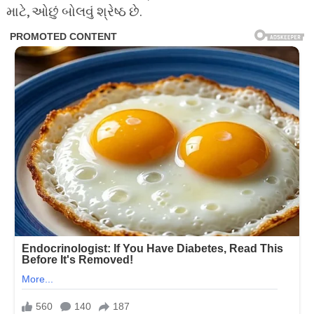
માટે, ઓછું બોલવું શ્રેષ્ઠ છે.