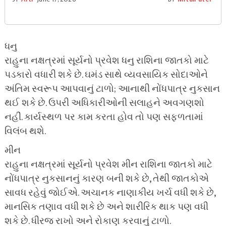
ધનુ
રાહુના નક્ષત્રમાં સૂર્યનો પ્રવેશ ધનુ રાશિના જાતકો માટે
પડકારો વધારી શકે છે. ઘમંડ સાથે વ્યવસાયિક સોદાઓને
અંતિમ સ્વરૂપ આપવાનું ટાળો; આનાથી નોંધપાત્ર નુકસાન
થઈ શકે છે. ઉપરી અધિકારીઓની સલાહને અવગણશો
નહીં. કાર્યસ્થળ પર કામ કરતા હોવ તો પણ સફળતામાં
વિલંબ થશે.
મીન
રાહુના નક્ષત્રમાં સૂર્યનો પ્રવેશ મીન રાશિના જાતકો માટે
નોંધપાત્ર નુકસાનનું કારણ બની શકે છે, તેથી જાતકોએ
સાવધ રહેવું જોઈએ. અચાનક નાણાકીય ખર્ચ વધી શકે છે,
માનસિક તણાવ વધી શકે છે અને શારીરિક થાક પણ વધી
શકે છે. ધીરજ રાખો અને રોકાણ કરવાનું ટાળો.