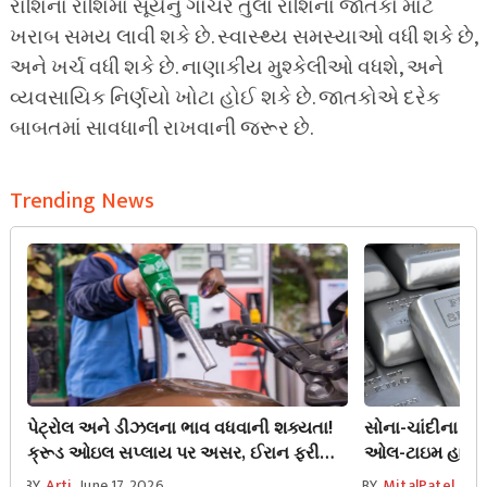
રાશિના રાશિમાં સૂર્યનું ગોચર તુલા રાશિના જાતકો માટે
ખરાબ સમય લાવી શકે છે. સ્વાસ્થ્ય સમસ્યાઓ વધી શકે છે,
અને ખર્ચ વધી શકે છે. નાણાકીય મુશ્કેલીઓ વધશે, અને
વ્યવસાયિક નિર્ણયો ખોટા હોઈ શકે છે. જાતકોએ દરેક
બાબતમાં સાવધાની રાખવાની જરૂર છે.
Trending News
પેટ્રોલ અને ડીઝલના ભાવ વધવાની શક્યતા!
સોના-ચાંદીના ભા
ક્રૂડ ઓઇલ સપ્લાય પર અસર, ઈરાન ફરી
ઓલ-ટાઇમ હાઇથી ₹
નારાજ
લાખ સુધી સસ્તી!
BY
Arti
June 17, 2026
BY
MitalPatel
Jun