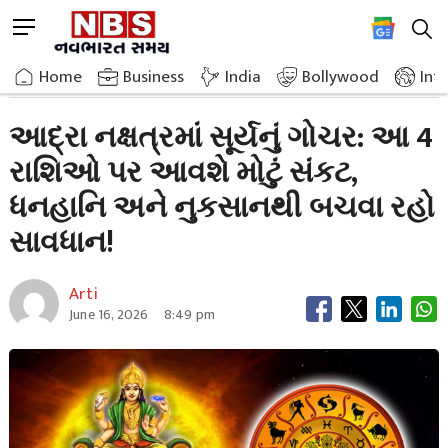
Skip
M
to
e
content
Home
Astrology
Transit Of Sun In Adra Nakshatra Big Danger
n
Home
»
Business
»
India
Bollywood
Int
u
B
આદ્રા નક્ષત્રમાં સૂર્યનું ગોચર: આ 4
u
રાશિઓ પર આવશે મોટું સંકટ,
t
t
ધનહાનિ અને નુકસાનથી બચવા રહો
o
n
સાવધાન!
Arti
June 16, 2026
8:49 pm