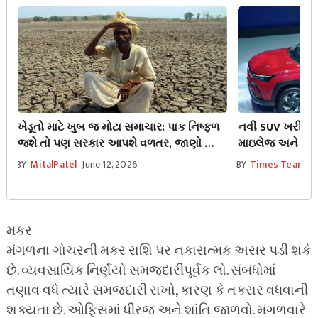
ખેડૂતો માટે ખુબ જ મોટા સમાચાર: પાક નિષ્ફળ
નવી SUV ખરીદવા
જશે તો પણ સરકાર આપશે વળતર, જાણો આ
માઇલેજ અને ADA
ખાસ સ્કીમ વિશે
કાર પર ₹90,000નું 
BY
MitalPatel
June 12, 2026
BY
Times Team
J
મકર
મંગળના ગોચરની મકર રાશિ પર નકારાત્મક અસર પડી શકે
છે. વ્યવસાયિક નિર્ણયો સમજદારીપૂર્વક લો. સંબંધોમાં
તણાવ વધે ત્યારે સમજદારી રાખો, કારણ કે તકરાર વધવાની
શક્યતા છે. ઓફિસમાં ધીરજ અને શાંતિ જાળવો. મંગળવારે