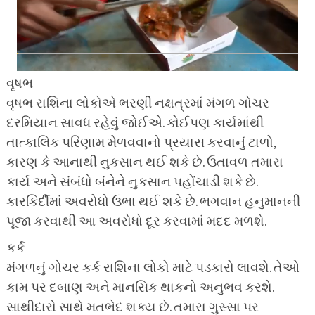
વૃષભ
વૃષભ રાશિના લોકોએ ભરણી નક્ષત્રમાં મંગળ ગોચર
દરમિયાન સાવધ રહેવું જોઈએ. કોઈપણ કાર્યમાંથી
તાત્કાલિક પરિણામ મેળવવાનો પ્રયાસ કરવાનું ટાળો,
કારણ કે આનાથી નુકસાન થઈ શકે છે. ઉતાવળ તમારા
કાર્ય અને સંબંધો બંનેને નુકસાન પહોંચાડી શકે છે.
કારકિર્દીમાં અવરોધો ઉભા થઈ શકે છે. ભગવાન હનુમાનની
પૂજા કરવાથી આ અવરોધો દૂર કરવામાં મદદ મળશે.
કર્ક
મંગળનું ગોચર કર્ક રાશિના લોકો માટે પડકારો લાવશે. તેઓ
કામ પર દબાણ અને માનસિક થાકનો અનુભવ કરશે.
સાથીદારો સાથે મતભેદ શક્ય છે. તમારા ગુસ્સા પર