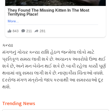
કન્યા
મંગળનું ગોચર કન્યા રાશિ હેઠળ જન્મેલા લોકો માટે
પ્રતિકૂળ સમય લાવી શકે છે. અચાનક અવરોધો ઉભા થઈ
શકે છે, અને મન બેચેન થઈ શકે છે. બાકી રહેલા કાર્યો પૂર્ણ
થવામાં વધુ સમય લાગી શકે છે. નાણાકીય ચિંતાઓ વધશે.
દરરોજ મંગળ મંત્રોનો જાપ કરવાથી આ સમસ્યાઓ દૂર
થશે.
Trending News