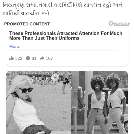
નિયંત્રણ રાખો. તમારી કારકિર્દી વિશે સાવચેત રહો અને
શાંતિથી વાતચીત કરો.