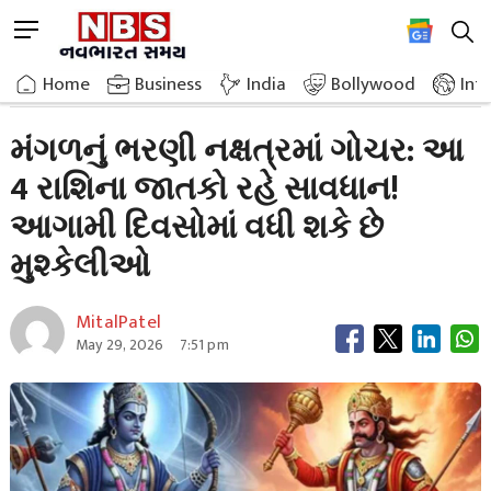
Skip
M
to
e
content
Home
Breaking News
Transit Of Mars In Bharni Nakshatra
n
Home
»
Business
»
India
Bollywood
Int
u
B
મંગળનું ભરણી નક્ષત્રમાં ગોચર: આ
u
4 રાશિના જાતકો રહે સાવધાન!
t
t
આગામી દિવસોમાં વધી શકે છે
o
n
મુશ્કેલીઓ
MitalPatel
May 29, 2026
7:51 pm