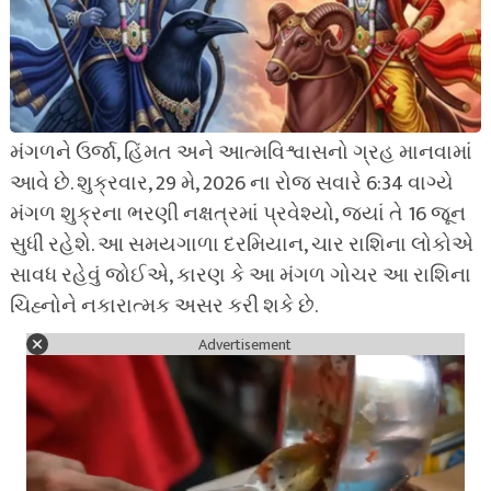
મંગળને ઉર્જા, હિંમત અને આત્મવિશ્વાસનો ગ્રહ માનવામાં
આવે છે. શુક્રવાર, 29 મે, 2026 ના રોજ સવારે 6:34 વાગ્યે
મંગળ શુક્રના ભરણી નક્ષત્રમાં પ્રવેશ્યો, જ્યાં તે 16 જૂન
સુધી રહેશે. આ સમયગાળા દરમિયાન, ચાર રાશિના લોકોએ
સાવધ રહેવું જોઈએ, કારણ કે આ મંગળ ગોચર આ રાશિના
ચિહ્નોને નકારાત્મક અસર કરી શકે છે.
Advertisement