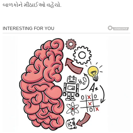
બાળકોને મીઠાઈઓ વહેંચો.