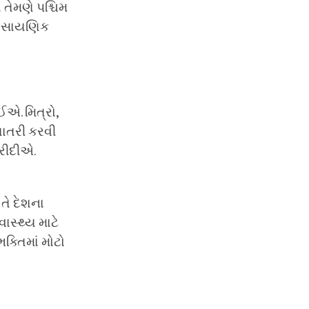
તેમણે પશ્ચિમ
 રાસાયણિક
ઈએ. મિત્રો,
ખાતરી કરવી
રીદીએ.
 તે દેશના
વાસ્થ્ય માટે
ક્તિમાં મોટો