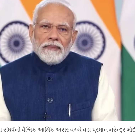
 સંઘર્ષની વૈશ્વિક આર્થિક અસર વચ્ચે વડા પ્રધાન નરેન્દ્ર મ