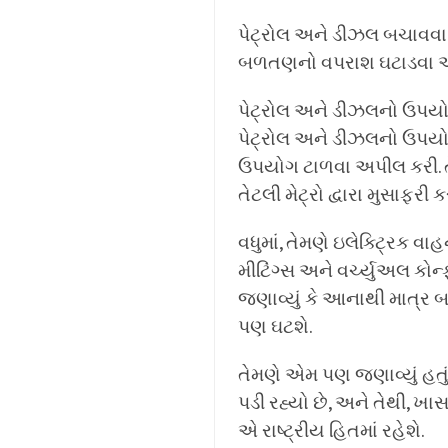
પેટ્રોલ અને ડીઝલ બચાવવા 
બળતણનો વપરાશ ઘટાડવા અને એ
પેટ્રોલ અને ડીઝલનો ઉપયો
પેટ્રોલ અને ડીઝલનો ઉપયો
ઉપયોગ ટાળવા અપીલ કરી. તેમણ
તેટલી મેટ્રો દ્વારા મુસા
વધુમાં, તેમણે ઇલેક્ટ્રિક
મીટિંગ્સ અને વર્ચ્યુઅલ કો
જણાવ્યું કે આનાથી માત્ર 
પણ ઘટશે.
તેમણે એમ પણ જણાવ્યું હતું
પડી રહ્યો છે, અને તેથી, 
એ રાષ્ટ્રીય હિતમાં રહેશે.