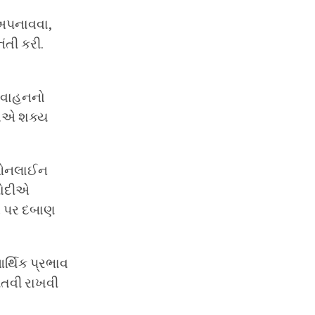
 અપનાવવા,
ંતી કરી.
ી વાહનનો
ોકોએ શક્ય
, ઓનલાઈન
 મોદીએ
ાર પર દબાણ
ર્થિક પ્રભાવ
લતવી રાખવી