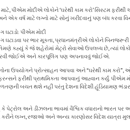
માટે, પીએમ મોદીએ લોકોને ‘ઘરેથી કામ કરો’ સિસ્ટમ ફરીથી
ક વર્ષ માટે લગ્નો માટે સોનું ખરીદવાનું પણ બંધ કરવા વિન
ગ ઘટાડો: પીએમ મોદી
ગ ઘટાડવા પર ભાર મૂકતા, પ્રધાનમંત્રીએ લોકોને બિનજરૂર
ે કહ્યું કે જે શહેરોમાં મેટ્રો સેવાઓ ઉપલબ્ધ છે, ત્યાં લ
ફરી કરવી જોઈએ અને કારપૂલિંગ પણ અપનાવવું જોઈએ.
 વાહનોના ઉપયોગને પ્રોત્સાહન આપવા અને “ઘરેથી કામ કરો”
ન્ફરન્સને ફરીથી પ્રાથમિકતા આપવાનું આહ્વાન કર્યું. પીએમ
બળતણની બચત થશે નહીં પરંતુ દેશના વિદેશી હૂંડિયામણ ભંડ
 કે પેટ્રોલ અને ડીઝલના ભાવમાં વૈશ્વિક વધારાનો ભારત પર આ
ખાસ કરીને લગ્ન, રજાઓ અને અન્ય કારણોસર વિદેશ યાત્રા મુ