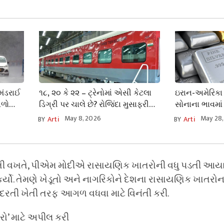
 મંડરાઈ
૧૮, ૨૦ કે ૨૨ – ટ્રેનોમાં એસી કેટલા
ઇરાન-અમેરિકા વચ
ાળો
ડિગ્રી પર ચાલે છે? રોજિંદા મુસાફરી
સોનાના ભાવમાં
લાં શું
કરનારાઓને પણ ખબર નથી.
ઝાટકે ₹૨૦૦૦થી વ
May 8, 2026
May 28,
BY
Arti
BY
Arti
્ચા કરતી વખતે, પીએમ મોદીએ રાસાયણિક ખાતરોની વધુ પડતી આય
ર્યો. તેમણે ખેડૂતો અને નાગરિકોને દેશના રાસાયણિક ખાતરો
રતી ખેતી તરફ આગળ વધવા માટે વિનંતી કરી.
ો’ માટે અપીલ કરી