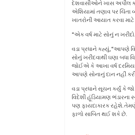
દેશવાસીઓને ખાસ અપીલ કરી 
એશિયામાં તણાવ પર ચિંતા વ
ખાતરોની આયાત કરવા માટે મોટી
“એક વર્ષ માટે સોનું ન ખરીદો
વડા પ્રધાને કહ્યું, “આપણે 
સોનું ખરીદવાથી ઘણા બધા વિ
જોઈએ કે આખા વર્ષ દરમિયાન
આપણે સોનાનું દાન નહીં કર
વડા પ્રધાને સૂચન કર્યું કે 
વિદેશી હૂંડિયામણ ભંડારના સ્
પણ ફાયદાકારક રહેશે. તેમણે
ફાળો સાબિત થઈ શકે છે.