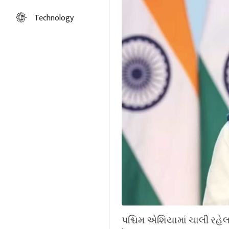
Technology
પશ્ચિમ એશિયામાં ચાલી રહેલા