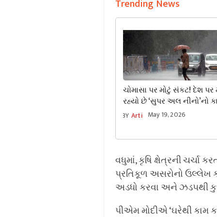
Trending News
ચોમાસા પર મોટું સંકટ! દેશ પર
રહ્યો છે ‘સુપર અલ નીનો’નો ક
પડછાયો; જાણો ભારત પર આ પહે
May 19, 2026
BY
Arti
થઈ હતી અસર
વધુમાં, કૃષિ ક્ષેત્રની ચર
પ્રતિકૂળ અસરોનો ઉલ્લેખ ક
અડધો કરવા અને ઝડપથી કુદ
પીએમ મોદીએ ‘ઘરેથી કામ કર