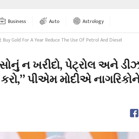
Business
Auto
Astrology
 Buy Gold For A Year Reduce The Use Of Petrol And Diesel
 સોનું ન ખરીદો, પેટ્રોલ અને ડ
રો,” પીએમ મોદીએ નાગરિકોન
m