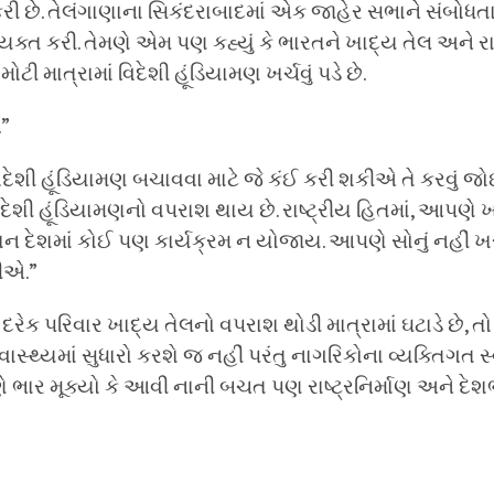
છે. તેલંગાણાના સિકંદરાબાદમાં એક જાહેર સભાને સંબોધતા 
્યક્ત કરી. તેમણે એમ પણ કહ્યું કે ભારતને ખાદ્ય તેલ અને
 માત્રામાં વિદેશી હૂંડિયામણ ખર્ચવું પડે છે.
.”
વિદેશી હૂંડિયામણ બચાવવા માટે જે કંઈ કરી શકીએ તે કરવું જો
દેશી હૂંડિયામણનો વપરાશ થાય છે. રાષ્ટ્રીય હિતમાં, આપણે 
 દેશમાં કોઈ પણ કાર્યક્રમ ન યોજાય. આપણે સોનું નહીં ખ
ીએ.”
જો દરેક પરિવાર ખાદ્ય તેલનો વપરાશ થોડી માત્રામાં ઘટાડે છે, તો
વાસ્થ્યમાં સુધારો કરશે જ નહીં પરંતુ નાગરિકોના વ્યક્તિગત સ્
 ભાર મૂક્યો કે આવી નાની બચત પણ રાષ્ટ્રનિર્માણ અને દેશભ