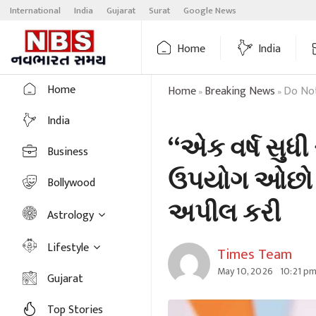
Skip
International
India
Gujarat
Surat
Google News
to
content
Home
India
Home
Home
Breaking News
Do Not
»
»
India
“એક વર્ષ સુધી
Business
ઉપયોગ ઓછો ક
Bollywood
અપીલ કરી
Astrology
Lifestyle
Times Team
May 10, 2026
10:21 p
Gujarat
Top Stories