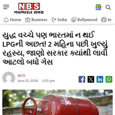
Skip
M
to
e
content
Home
Breaking News
There Was No Shortage Of Lpg In India Even During
n
Home
»
Business
»
India
Bollywood
Int
u
B
યુદ્ધ વચ્ચે પણ ભારતમાં ન થઈ
u
LPGની અછત! 2 મહિના પછી ખુલ્યું
t
t
રહસ્ય, જાણો સરકાર ક્યાંથી લાવી
o
n
આટલો બધો ગેસ
Arti
June 23, 2026
2:05 pm