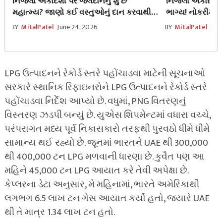
નિર્જલા એકાદશી પર જલદાનનું શું છે
નિર્જલા એકાદશ
મહાત્મ્ય? જાણો કઈ વસ્તુઓનું દાન કરવાથી
ભાગ્ય! નોકરીમા
ભગવાન વિષ્ણુ થશે પ્રસન્ન
ધનલાભના પ્રબળ 
BY
MitalPatel
June 24, 2026
BY
MitalPatel
Jun
LPG ઉત્પાદનને રેકોર્ડ સ્તરે પહોંચાડવા માટેની સૂચનાઓ
સરકારે સ્થાનિક રિફાઇનરોને LPG ઉત્પાદનને રેકોર્ડ સ્તરે
પહોંચાડવા નિર્દેશ આપ્યો છે. વધુમાં, PNG વિતરણનું
વિસ્તરણ ઝડપી બન્યું છે. યુએસ શિપમેન્ટમાં વધારા વચ્ચે,
પરંપરાગત મધ્ય પૂર્વ નિકાસકારો તરફથી પુરવઠો ધીમે ધીમે
સામાન્ય થઈ રહ્યો છે. જૂનમાં ભારતને UAE થી 300,000
થી 400,000 ટન LPG મળવાની ધારણા છે. કુવૈત પણ આ
મહિને 45,000 ટન LPG આયાત કરે તેવી અપેક્ષા છે.
કેપ્લરના ડેટા અનુસાર, મે મહિનામાં, ભારતે અમેરિકાથી
લગભગ 6.5 લાખ ટન ગેસ આયાત કર્યો હતો, જ્યારે UAE
થી તે માત્ર 1.34 લાખ ટન હતો.