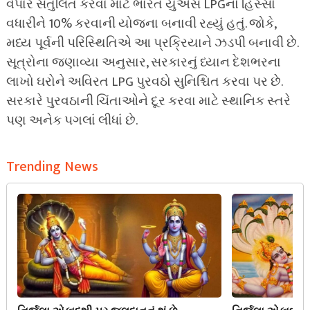
વેપાર સંતુલિત કરવા માટે ભારત યુએસ LPGનો હિસ્સો
વધારીને 10% કરવાની યોજના બનાવી રહ્યું હતું. જોકે,
મધ્ય પૂર્વની પરિસ્થિતિએ આ પ્રક્રિયાને ઝડપી બનાવી છે.
સૂત્રોના જણાવ્યા અનુસાર, સરકારનું ધ્યાન દેશભરના
લાખો ઘરોને અવિરત LPG પુરવઠો સુનિશ્ચિત કરવા પર છે.
સરકારે પુરવઠાની ચિંતાઓને દૂર કરવા માટે સ્થાનિક સ્તરે
પણ અનેક પગલાં લીધાં છે.
Trending News