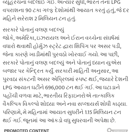
વ્યૂહરચના બદલાઈ ગઈ. અત્યાર સુધી, ભારત તેના LPG
વપરાશના 90 ટકા ગલ્ફ દેશોમાંથી આયાત કરતું હતું, જે દર
મહિને સરેરાશ 2 મિલિયન ટન હતું.
સરકારે પોતાનું વલણ બદલ્યું
જોકે, અમેરિકા, ઇઝરાયલ અને ઈરાન વચ્ચેના સંઘર્ષમાં
વધારો થવાથી હોર્મુઝ સ્ટ્રેટ દ્વારા શિપિંગ પર અસર પડી,
જેના કારણે ખાડીમાંથી પુરવઠો ખોરવાઈ ગયો. આ પછી,
સરકારે પોતાનું વલણ બદલ્યું અને પોતાનું ધ્યાન યુએસ
બજાર પર કેન્દ્રિત કર્યું. સરકારી માહિતી અનુસાર, આ
પુરવઠા સંકટની અસર એપ્રિલમાં સ્પષ્ટ થઈ, જ્યારે દેશની
LPG આયાત ઘટીને 696,000 ટન થઈ ગઈ. આ ઘટાડાને
પહોંચી વળવા માટે, ભારતીય રિફાઇનરોએ તાત્કાલિક
વૈકલ્પિક વિકલ્પો શોધ્યા અને નવા સપ્લાયર્સ શોધી કાઢ્યા.
પરિણામે, મે મહિનામાં આયાત સુધરીને 1.15 મિલિયન ટન
થઈ ગઈ. જૂનમાં આ આંકડો વધુ સુધરવાની અપેક્ષા છે.