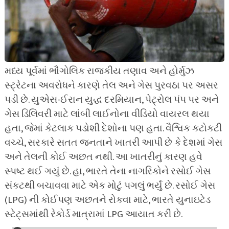
મધ્ય પૂર્વમાં ભૌગોલિક રાજકીય તણાવ અને હોર્મુઝ
સ્ટ્રેટના અવરોધને કારણે તેલ અને ગેસ પુરવઠા પર અસર
પડી છે. યુએસ-ઈરાન યુદ્ધ દરમિયાન, પેટ્રોલ પંપ પર અને
ગેસ ડિલિવરી માટે લાંબી લાઈનોના વીડિયો વાયરલ થયા
હતા, જેમાં કેટલાક પડોશી દેશોના પણ હતા. વૈશ્વિક કટોકટી
વચ્ચે, સરકારે સતત જનતાને ખાતરી આપી છે કે દેશમાં ગેસ
અને તેલની કોઈ અછત નથી. આ ખાતરીનું કારણ હવે
સ્પષ્ટ થઈ ગયું છે. હા, ભારતે તેના નાગરિકોને રસોઈ ગેસ
સંકટથી બચાવવા માટે એક મોટું પગલું ભર્યું છે. રસોઈ ગેસ
(LPG) ની કોઈપણ અછતને રોકવા માટે, ભારતે યુનાઇટેડ
સ્ટેટ્સમાંથી રેકોર્ડ માત્રામાં LPG આયાત કરી છે.