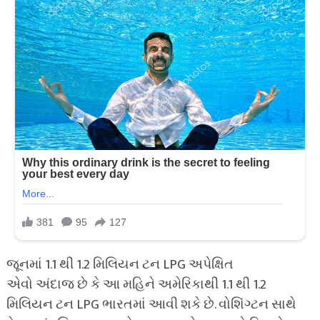
જૂનમાં 1.1 થી 1.2 મિલિયન ટન LPG અપેક્ષિત
એવો અંદાજ છે કે આ મહિને અમેરિકાથી 1.1 થી 1.2
મિલિયન ટન LPG ભારતમાં આવી શકે છે. વોશિંગ્ટન સાથે