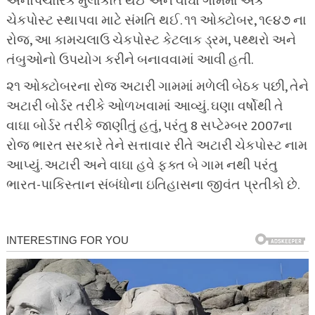
અનૌપચારિક મુલાકાત થઈ અને વાઘા ગામમાં એક
ચેકપોસ્ટ સ્થાપવા માટે સંમતિ થઈ. ૧૧ ઓક્ટોબર, ૧૯૪૭ ના
રોજ, આ કામચલાઉ ચેકપોસ્ટ કેટલાક ડ્રમ, પથ્થરો અને
તંબુઓનો ઉપયોગ કરીને બનાવવામાં આવી હતી.
૨૧ ઓક્ટોબરના રોજ અટારી ગામમાં મળેલી બેઠક પછી, તેને
અટારી બોર્ડર તરીકે ઓળખવામાં આવ્યું. ઘણા વર્ષોથી તે
વાઘા બોર્ડર તરીકે જાણીતું હતું, પરંતુ 8 સપ્ટેમ્બર 2007ના
રોજ ભારત સરકારે તેને સત્તાવાર રીતે અટારી ચેકપોસ્ટ નામ
આપ્યું. અટારી અને વાઘા હવે ફક્ત બે ગામ નથી પરંતુ
ભારત-પાકિસ્તાન સંબંધોના ઇતિહાસના જીવંત પ્રતીકો છે.