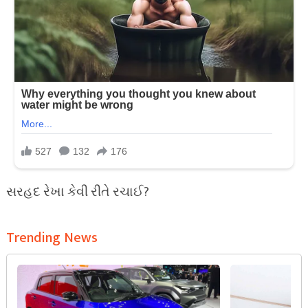
સરહદ રેખા કેવી રીતે રચાઈ?
Trending News