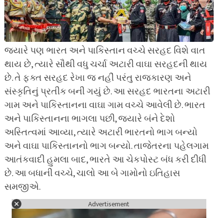
જ્યારે પણ ભારત અને પાકિસ્તાન વચ્ચે સરહદ વિશે વાત
થાય છે, ત્યારે સૌથી વધુ ચર્ચા અટારી વાઘા સરહદની થાય
છે. તે ફક્ત સરહદ રેખા જ નહીં પરંતુ રાજકારણ અને
સંસ્કૃતિનું પ્રતીક બની ગયું છે. આ સરહદ ભારતના અટારી
ગામ અને પાકિસ્તાનના વાઘા ગામ વચ્ચે આવેલી છે. ભારત
અને પાકિસ્તાનના ભાગલા પછી, જ્યારે બંને દેશો
અસ્તિત્વમાં આવ્યા, ત્યારે અટારી ભારતનો ભાગ બન્યો
અને વાઘા પાકિસ્તાનનો ભાગ બન્યો. તાજેતરના પહેલગામ
આતંકવાદી હુમલા બાદ, ભારતે આ ચેકપોસ્ટ બંધ કરી દીધી
છે. આ બધાની વચ્ચે, ચાલો આ બે ગામોનો ઇતિહાસ
સમજીએ.
Advertisement