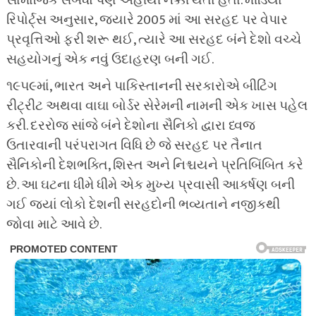
સામાજિક સંબંધો પણ અહીંથી નક્કી થતા હતા. મીડિયા
રિપોર્ટ્સ અનુસાર, જ્યારે 2005 માં આ સરહદ પર વેપાર
પ્રવૃત્તિઓ ફરી શરૂ થઈ, ત્યારે આ સરહદ બંને દેશો વચ્ચે
સહયોગનું એક નવું ઉદાહરણ બની ગઈ.
૧૯૫૯માં, ભારત અને પાકિસ્તાનની સરકારોએ બીટિંગ
રીટ્રીટ અથવા વાઘા બોર્ડર સેરેમની નામની એક ખાસ પહેલ
કરી. દરરોજ સાંજે બંને દેશોના સૈનિકો દ્વારા ધ્વજ
ઉતારવાની પરંપરાગત વિધિ છે જે સરહદ પર તૈનાત
સૈનિકોની દેશભક્તિ, શિસ્ત અને નિશ્ચયને પ્રતિબિંબિત કરે
છે. આ ઘટના ધીમે ધીમે એક મુખ્ય પ્રવાસી આકર્ષણ બની
ગઈ જ્યાં લોકો દેશની સરહદોની ભવ્યતાને નજીકથી
જોવા માટે આવે છે.