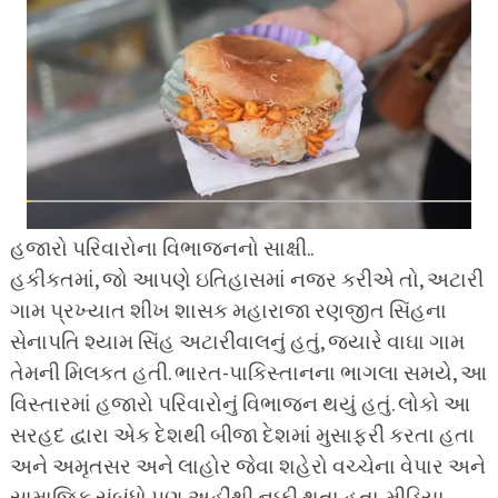
હજારો પરિવારોના વિભાજનનો સાક્ષી..
હકીકતમાં, જો આપણે ઇતિહાસમાં નજર કરીએ તો, અટારી
ગામ પ્રખ્યાત શીખ શાસક મહારાજા રણજીત સિંહના
સેનાપતિ શ્યામ સિંહ અટારીવાલનું હતું, જ્યારે વાઘા ગામ
તેમની મિલકત હતી. ભારત-પાકિસ્તાનના ભાગલા સમયે, આ
વિસ્તારમાં હજારો પરિવારોનું વિભાજન થયું હતું. લોકો આ
સરહદ દ્વારા એક દેશથી બીજા દેશમાં મુસાફરી કરતા હતા
અને અમૃતસર અને લાહોર જેવા શહેરો વચ્ચેના વેપાર અને