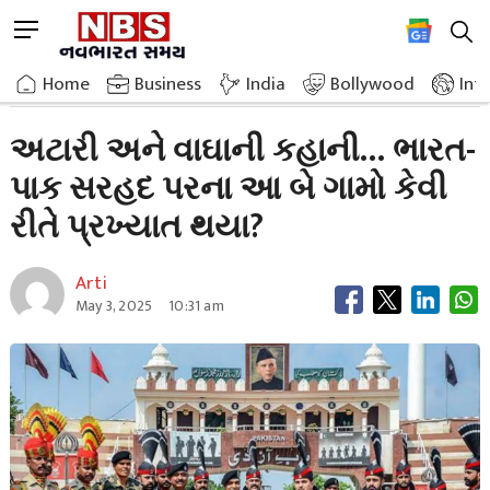
Skip
M
to
e
content
Home
Breaking News
The Story Of Attari And Wagah How Did These Two Villages On The Indo
n
Home
»
Business
»
India
Bollywood
Int
u
B
અટારી અને વાઘાની કહાની… ભારત-
u
પાક સરહદ પરના આ બે ગામો કેવી
t
t
રીતે પ્રખ્યાત થયા?
o
n
Arti
May 3, 2025
10:31 am