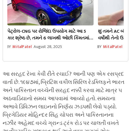
પેટ્રોલ-CNG પર રોજિંદા ઉપયોગ માટે આ 5
શું તમને AC બંધ
કાર શ્રેષ્ઠ છે, તમને 6 લાખથી ઓછી કિંમતમાં
વર્ષોથી તેનો ઉપ
35KM માઇલેજ મળશે
અજાણ છે, તો કોમ
BY
MitalPatel
August 28, 2025
BY
MitalPatel
Aug
બંધ કરી દે છે.
આ સરહદ રેખા કેવી રીતે રચાઈ? આની પણ એક રસપ્રદ
વાર્તા છે. ૧૯૪૭માં, બ્રિટિશ વકીલ સિરિલ રેડક્લિફને ભારત
અને પાકિસ્તાન વચ્ચેની સરહદ નક્કી કરવા માટે માત્ર ૫
અઠવાડિયાનો સમય આપવામાં આવ્યો હતો. સમયના
અભાવે ડિવિઝન લાઇનનો નિર્ણય ઝડપથી લેવો પડ્યો.
બ્રિગેડિયર મોહિન્દર સિંહ ચોપરા અને પાકિસ્તાનના
નઝીર અહેમદ વચ્ચે ગ્રાન્ડ ટ્રંક રોડ પર ચાલતી વખતે