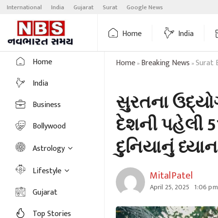
Skip
International
India
Gujarat
Surat
Google News
to
content
Home
India
Home
Home
Breaking News
Surat 
»
»
India
સુરતના ઉદ્યો
Business
દેશની પહેલી 
Bollywood
દુનિયાનું ધ્યાન 
Astrology
Lifestyle
MitalPatel
April 25, 2025
1:06 pm
Gujarat
Top Stories