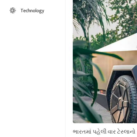
Technology
ભારતમાં પહેલી વાર ટેસ્લા