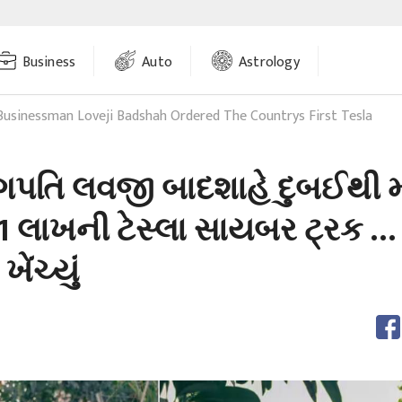
Business
Auto
Astrology
Businessman Loveji Badshah Ordered The Countrys First Tesla
ગપતિ લવજી બાદશાહે દુબઈથી મ
51 લાખની ટેસ્લા સાયબર ટ્રક …
ખેંચ્યું