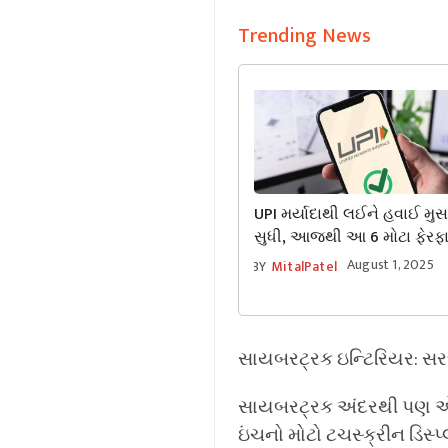
Trending News
UPI મર્યાદાથી લઈને હવાઈ મુસ
સુધી, આજથી આ 6 મોટા ફેરફા
જઈ રહ્યા છે; તેની સીધી અસર
August 1, 2025
BY
MitalPatel
ખિસ્સા પર પડશે!
સાયબરટ્રક ઇન્ટિરિયર: સરળ
સાયબરટ્રક અંદરથી પણ એટલી 
ઇંચનો મોટો ટચસ્ક્રીન ડિસ્પ