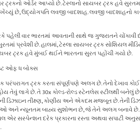
્રકનો ઓર્ડર આપ્યો છે. ટેસ્લાનો સાયબર ટ્રક હવે સુરતમાં
 ખેંચ્યું છે, ઉદ્યોગપતિ લવજી બાદશાહ. લવજી બાદશાહનો કાર
ે પહેલી વાર ભારતમાં આવતાની સાથે જ ગુજરાતને ચોંકાવી દીધું
ુરતમાં પ્રવેશી છે. હાલમાં, ટેસ્લા સાયબર ટ્રક સોશિયલ મીડ
ાયબર ટ્રક હવે મુંબઈ થઈને ભારતના સુરત પહોંચી ગયો છે.
ઉટ ઓફ ધ બોક્સ
 પરંપરાગત ટ્રક કરતા સંપૂર્ણપણે અલગ છે. તેનો દેખાવ કો
તેવું લાગે છે. તે 30x કોલ્ડ-રોલ્ડ સ્ટેનલેસ સ્ટીલથી બનેલું છે,
ેની ડિઝાઇન તીક્ષ્ણ, કોણીય અને એકદમ મજબૂત છે. તેની ડિ
ાઓ અને ન્યૂનતમ બાહ્ય સુશોભન છે, જે તેને અલગ બનાવે છે. ઉ
એર સસ્પેન્શન દરેક પ્રકારના રસ્તા અથવા સપાટી અનુસા
.