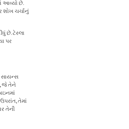
 આવ્યો છે.
 શોખ ચર્ચાનું
 છે. ટેસ્લા
િયા પર
ઈ સાયન્સ
 જે તેને
ઝાઇનમાં
પરાંત, તેમાં
ર તેની