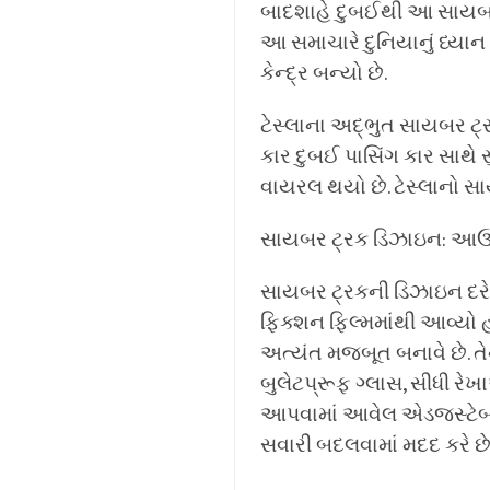
બાદશાહે દુબઈથી આ સાયબર ટ
આ સમાચારે દુનિયાનું ધ્યાન
કેન્દ્ર બન્યો છે.
ટેસ્લાના અદ્ભુત સાયબર ટ્રક
કાર દુબઈ પાસિંગ કાર સાથે સ
વાયરલ થયો છે. ટેસ્લાનો સ
સાયબર ટ્રક ડિઝાઇન: આ
સાયબર ટ્રકની ડિઝાઇન દરેક
ફિક્શન ફિલ્મમાંથી આવ્યો હોય 
અત્યંત મજબૂત બનાવે છે. ત
બુલેટપ્રૂફ ગ્લાસ, સીધી રેખ
આપવામાં આવેલ એડજસ્ટેબલ 
સવારી બદલવામાં મદદ કરે છે