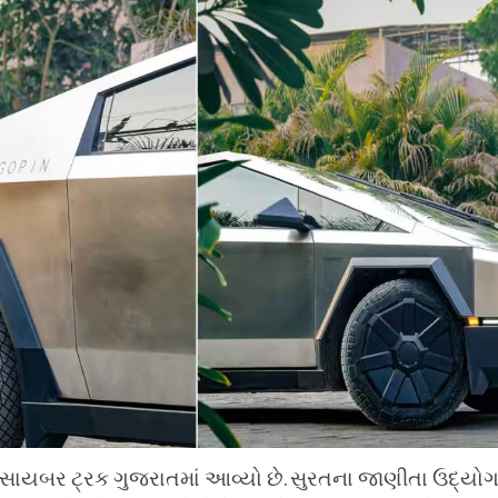
નો સાયબર ટ્રક ગુજરાતમાં આવ્યો છે. સુરતના જાણીતા ઉદ્ય