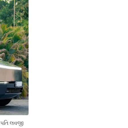
ોગપતિ લવજી