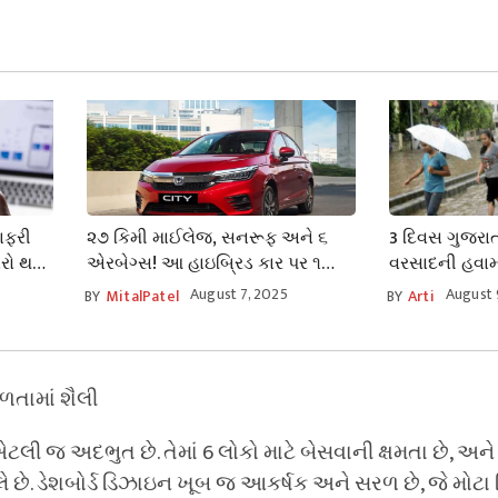
ાફરી
૨૭ કિમી માઈલેજ, સનરૂફ અને ૬
3 દિવસ ગુજરા
રો થવા
એરબેગ્સ! આ હાઇબ્રિડ કાર પર ૧
વરસાદની હવામ
 તમારા
લાખ રૂપિયાનું ડિસ્કાઉન્ટ
પટેલની આગાહ
August 7, 2025
August 
BY
MitalPatel
BY
Arti
તામાં શૈલી
જ અદભુત છે. તેમાં 6 લોકો માટે બેસવાની ક્ષમતા છે, અને તે
્લે છે. ડેશબોર્ડ ડિઝાઇન ખૂબ જ આકર્ષક અને સરળ છે, જે મોટા 