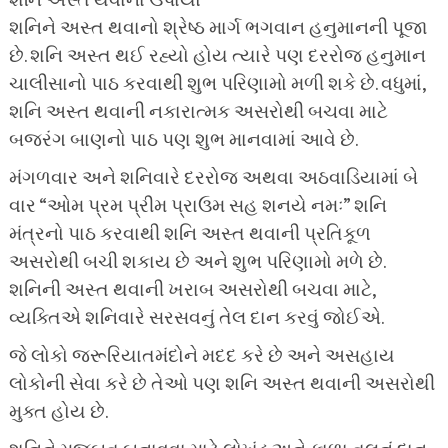
શનિ અસ્ત થવાના ઉપાયો
શનિને અસ્ત થવાનો શ્રેષ્ઠ માર્ગ ભગવાન હનુમાનની પૂજા
છે. શનિ અસ્ત થઈ રહ્યો હોય ત્યારે પણ દરરોજ હનુમાન
ચાલીસાનો પાઠ કરવાથી શુભ પરિણામો મળી શકે છે. વધુમાં,
શનિ અસ્ત થવાની નકારાત્મક અસરોથી બચવા માટે
બજરંગ બાણનો પાઠ પણ શુભ માનવામાં આવે છે.
મંગળવાર અને શનિવારે દરરોજ અથવા અઠવાડિયામાં બે
વાર “ઓમ પ્રમ પ્રીમ પ્રાઉમ સહ શનયે નમઃ” શનિ
મંત્રનો પાઠ કરવાથી શનિ અસ્ત થવાની પ્રતિકૂળ
અસરોથી બચી શકાય છે અને શુભ પરિણામો મળે છે.
શનિની અસ્ત થવાની ખરાબ અસરોથી બચવા માટે,
વ્યક્તિએ શનિવારે સરસવનું તેલ દાન કરવું જોઈએ.
જે લોકો જરૂરિયાતમંદોને મદદ કરે છે અને અસહાય
લોકોની સેવા કરે છે તેઓ પણ શનિ અસ્ત થવાની અસરોથી
મુક્ત હોય છે.