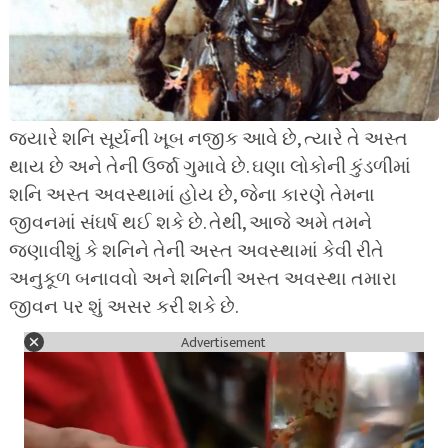
જ્યારે શનિ સૂર્યની ખૂબ નજીક આવે છે, ત્યારે તે અસ્ત
થાય છે અને તેની ઉર્જા ગુમાવે છે. ઘણા લોકોની કુંડળીમાં
શનિ અસ્ત અવસ્થામાં હોય છે, જેના કારણે તેમના
જીવનમાં સંઘર્ષ થઈ શકે છે. તેથી, આજે અમે તમને
જણાવીશું કે શનિને તેની અસ્ત અવસ્થામાં કેવી રીતે
અનુકૂળ બનાવવો અને શનિની અસ્ત અવસ્થા તમારા
જીવન પર શું અસર કરી શકે છે.
Advertisement