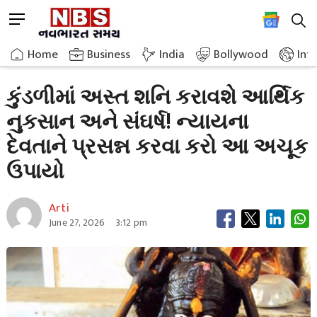
Skip
M
to
e
content
Home
Breaking News
Set Saturn In The Horoscope Will Cause Financial
n
Home
»
Business
»
India
Bollywood
Int
u
B
કુંડળીમાં અસ્ત શનિ કરાવશે આર્થિક
u
નુકસાન અને સંઘર્ષ! ન્યાયના
t
t
દેવતાને પ્રસન્ન કરવા કરો આ અચૂક
o
n
ઉપાયો
Arti
June 27, 2026
3:12 pm