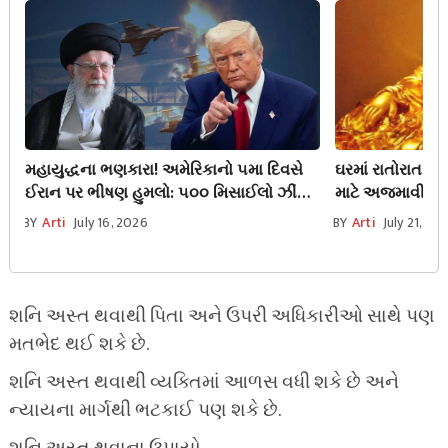
મહાયુદ્ધના ભણકારા! અમેરિકાનો ૫મા દિવસે
ઘરમાં રાતોરાત વધ
ઈરાન પર ભીષણ હુમલો: ૫૦૦ મિસાઈલો ઝીંકી,
માટે અજમાવી જ
૩૫ના મોત; સામે ઈરાનનો સસ્તા ડ્રોનથી
ચમત્કારી ઉપાય
BY
Arti
July 16, 2026
BY
Arti
July 21, 20
પલટવાર.
શનિ અસ્ત થવાથી પિતા અને ઉપરી અધિકારીઓ સાથે પણ
મતભેદ થઈ શકે છે.
શનિ અસ્ત થવાથી વ્યક્તિમાં આળસ વધી શકે છે અને
ન્યાયના માર્ગથી ભટકાઈ પણ શકે છે.