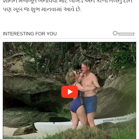
શનિને મજબૂત બનાવવા માટે લોખંડ અને કાળા તલનું દાન
પણ ખૂબ જ શુભ માનવામાં આવે છે.