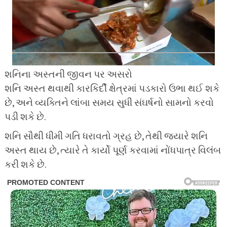
શનિના અસ્તની જીવન પર અસરો
શનિ અસ્ત થવાથી કારકિર્દી ક્ષેત્રમાં પડકારો ઉભા થઈ શકે
છે, અને વ્યક્તિને લાંબા સમય સુધી સંઘર્ષનો સામનો કરવો
પડી શકે છે.
શનિ સૌથી ધીમી ગતિ ધરાવતો ગ્રહ છે, તેથી જ્યારે શનિ
અસ્ત થાય છે, ત્યારે તે કાર્યો પૂર્ણ કરવામાં નોંધપાત્ર વિલંબ
કરી શકે છે.