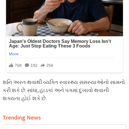
શનિ અસ્ત થવાથી વ્યક્તિ સ્વાસ્થ્ય સમસ્યાઓનો સામનો
કરી શકે છે. સાંધા, હાડકાં અને પગમાં દુખાવો થવાની
શક્યતા હોઈ શકે છે.
Trending News