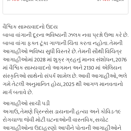
વૈશ્વિક સામ્યવાદનો ઉદય
બાબા વાંગાની દૂરના ભવિષ્યની ઝલક નવા પ્રશ્નો ઉભા કરે છે.
બાબા વાંગા ફક્ત ટૂંકા ગાળાની ચિંતા કરતા નહોતા. તેમની
આગાહીઓ ભવિષ્ય સુધી વિસ્તરે છે. તેમની સૌથી વિચિત્ર
આગાહીઓમાં 2028 માં શુક્ર ગ્રહનું માનવ સંશોધન, 2076
માં વૈશ્વિક સામ્યવાદનો આગમન અને 2130 માં એલિયન
સંસ્કૃતિઓ સાથેનો સંપર્ક શામેલ છે. આવી આગાહીઓ, ભલે
ગમે તેટલી અનુમાનિત હોય, 2025 થી આગળ માનવતાનો
માર્ગ બતાવે છે.
આગાહીઓ સાચી પડી
અગાઉ, તેમણે પ્રિન્સેસ ડાયનાની હત્યા અને કોવિડ-૧૯
રોગચાળા જેવી મોટી ઘટનાઓની વાસ્તવિક, સચોટ
આગાહીઓના ઉદાહરણો આપીને પોતાની આગાહીઓને