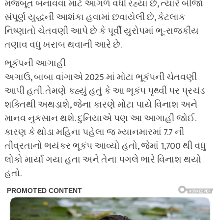
મજબૂત બનાવવા માટે આગળ વધી રહ્યા છે, ત્યારે બીજા
સંપૂર્ણ યુદ્ધની આશંકા હવામાં છવાયેલી છે, કેટલાક
નિષ્ણાતો ચેતવણી આપે છે કે પૂર્વી યુરોપમાં ભૂ-રાજકીય
તણાવ વધુ ખરાબ થવાની આરે છે.
ભૂકંપની આગાહી
અગાઉ, બાબા વાંગાએ 2025 માં મોટા ભૂકંપની ચેતવણી
આપી હતી. તેમણે કહ્યું હતું કે આ ભૂકંપ પૃથ્વી પર પ્રચંડ
શક્તિથી અથડાશે, જેના કારણે મોટા પાયે વિનાશ અને
માનવ નુકસાન થશે. દુનિયાએ પણ આ આગાહી જોઈ.
કારણ કે થોડા મહિના પહેલા જ મ્યાનમારમાં 7.7 ની
તીવ્રતાનો ભયંકર ભૂકંપ આવ્યો હતો, જેમાં 1,700 થી વધુ
લોકો માર્યા ગયા હતા અને તેના પગલે ભારે વિનાશ થયો
હતો.