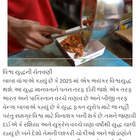
વિશ્વ યુદ્ધની ચેતવણી
બાબા વાંગાએ કહ્યું છે કે 2025 માં એક ભયંકર વિશ્વયુદ્ધ
થશે. આ યુદ્ધ માનવતાને પતન તરફ દોરી જશે. એક તરફ
ભારત અને પાકિસ્તાન વચ્ચે તણાવ છે અને બીજી તરફ
વેન્ગા બાબાએ કહ્યું છે કે યુદ્ધ ફક્ત યુરોપ માટે જ નહીં
પરંતુ સમગ્ર વિશ્વ માટે વિનાશક બની શકે છે. તમને જણાવી
દઈએ કે રશિયા અને યુક્રેન વચ્ચે ઘણા વર્ષોથી યુદ્ધ ચાલી
રહ્યું છે. બંને દેશો તેમની લશ્કરી ચોકીઓ અને જોડાણોને