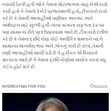
ન્યાયી ઠેરવી હતી. જોકે તેમના મોટાભાગના ચાહકોએ દાવો
કર્યો હતો કે તેમનો રેકોર્ડ પ્રભાવશાળી હતો, ટીકાકારો દાવો
કરે છે કે તેમની આગાહીઓ ઘણીવાર અસ્પષ્ટ અને
અર્થઘટન માટે ખુલ્લી હતી. બાબા વાંગાના સફળતા દર પર
પણ સામાન્ય રીતે પ્રશ્ન ઉઠાવવામાં આવે છે, ટીકાકારો દલીલ
કરે છે કે તેમના દ્રષ્ટિકોણ કોઈ અલૌકિક ક્ષમતાને બદલે
સામાન્ય માનવીય ભય અને ઝોકનું કાર્ય છે. છતાં, તેમની
ઘણી આગાહીઓ સાચી પડી છે તે હકીકત એ વિચારને
માન્યતા આપે છે કે તેમના દ્રષ્ટિકોણોમાં સંયોગ કરતાં વધુ
કંઈક હોઈ શકે છે.