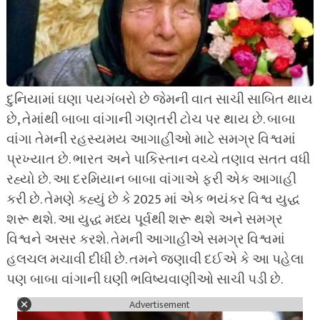
દુનિયામાં ઘણા પયગંબરો છે જેમની વાત સાચી સાબિત થાય
છે, તેમાંથી બાબા વાંગાની ગણતરી ટોચ પર થાય છે. બાબા
વાંગા તેમની રહસ્યમય આગાહીઓ માટે સમગ્ર વિશ્વમાં
પ્રખ્યાત છે. ભારત અને પાકિસ્તાન વચ્ચે તણાવ સતત વધી
રહ્યો છે. આ દરમિયાન બાબા વાંગાએ ફરી એક આગાહી
કરી છે. તેમણે કહ્યું છે કે 2025 માં એક ભયંકર વિશ્વ યુદ્ધ
શરૂ થશે. આ યુદ્ધ મધ્ય પૂર્વથી શરૂ થશે અને સમગ્ર
વિશ્વને અસર કરશે. તેમની આગાહીએ સમગ્ર વિશ્વમાં
હલચલ મચાવી દીધી છે. તમને જણાવી દઈએ કે આ પહેલા
પણ બાબા વાંગાની ઘણી ભવિષ્યવાણીઓ સાચી પડી છે.
Advertisement