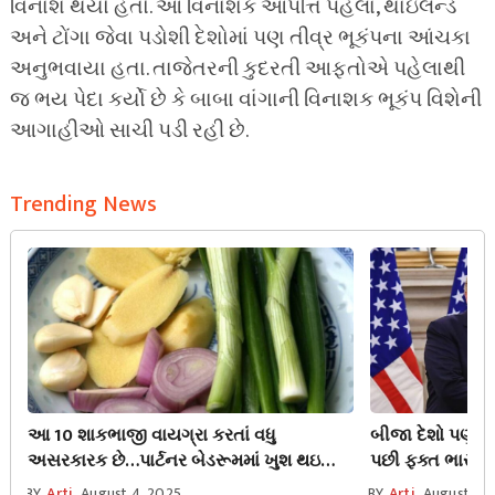
વિનાશ થયો હતો. આ વિનાશક આપત્તિ પહેલા, થાઇલેન્ડ
અને ટોંગા જેવા પડોશી દેશોમાં પણ તીવ્ર ભૂકંપના આંચકા
અનુભવાયા હતા. તાજેતરની કુદરતી આફતોએ પહેલાથી
જ ભય પેદા કર્યો છે કે બાબા વાંગાની વિનાશક ભૂકંપ વિશેની
આગાહીઓ સાચી પડી રહી છે.
Trending News
આ 10 શાકભાજી વાયગ્રા કરતાં વધુ
બીજા દેશો પણ રશિ
અસરકારક છે…પાર્ટનર બેડરૂમમાં ખુશ થઇ
પછી ફક્ત ભારતન
જશે
આવે છે? ટ્રમ્પે
BY
Arti
August 4, 2025
BY
Arti
August 7, 