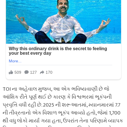
TOI ના અહેવાલ મુજબ, આ એક ભવિષ્યવાણી છે જે
આંશિક રીતે પૂર્ણ થઈ છે કારણ કે વિશ્વભરમાં ભૂકંપની
પ્રવૃત્તિ વધી રહી છે. 2025 ની શરૂઆતમાં, મ્યાનમારમાં 7.7
ની તીવ્રતાનો એક વિશાળ ભૂકંપ આવ્યો હતો, જેમાં 1,700
થી વધુ લોકો માર્યા ગયા હતા, ઉપરાંત તેના પરિણામે વ્યાપક