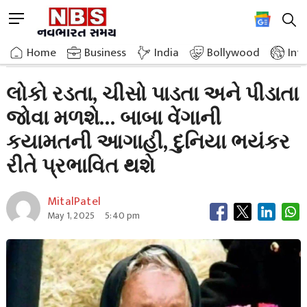
Skip
M
to
e
content
Home
Breaking News
People Will Be Seen Crying And Screaming And Suffering Baba Vengas Doomsday
n
Home
»
Business
»
India
Bollywood
Int
u
B
લોકો રડતા, ચીસો પાડતા અને પીડાતા
u
જોવા મળશે… બાબા વેંગાની
t
t
કયામતની આગાહી, દુનિયા ભયંકર
o
n
રીતે પ્રભાવિત થશે
MitalPatel
May 1, 2025
5:40 pm