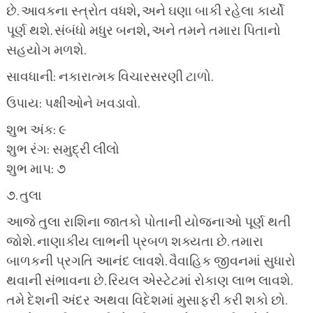
છે. આવકના સ્ત્રોત વધશે, અને ઘણા બાકી રહેલા કાર્યો
પૂર્ણ થશે. સંબંધો મધુર બનશે, અને તમને તમારા પિતાનો
સહયોગ મળશે.
સાવધાની: નકારાત્મક વિચારસરણી ટાળો.
ઉપાય: પક્ષીઓને ખવડાવો.
શુભ અંક: ૯
શુભ રંગ: સમુદ્રી લીલો
શુભ માપ: ૭
૭. તુલા
આજે તુલા રાશિના જાતકો પોતાની યોજનાઓ પૂર્ણ થતી
જોશે. નાણાકીય લાભની પ્રબળ શક્યતા છે. તમારા
બાળકની પ્રગતિ આનંદ લાવશે. વૈવાહિક જીવનમાં સુધારો
થવાની સંભાવના છે. રિયલ એસ્ટેટમાં રોકાણ લાભ લાવશે.
તમે દેશની અંદર અથવા વિદેશમાં મુસાફરી કરી શકો છો.