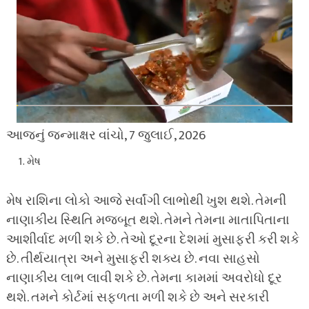
આજનું જન્માક્ષર વાંચો, 7 જુલાઈ, 2026
મેષ
મેષ રાશિના લોકો આજે સર્વાંગી લાભોથી ખુશ થશે. તેમની
નાણાકીય સ્થિતિ મજબૂત થશે. તેમને તેમના માતાપિતાના
આશીર્વાદ મળી શકે છે. તેઓ દૂરના દેશમાં મુસાફરી કરી શકે
છે. તીર્થયાત્રા અને મુસાફરી શક્ય છે. નવા સાહસો
નાણાકીય લાભ લાવી શકે છે. તેમના કામમાં અવરોધો દૂર
થશે. તમને કોર્ટમાં સફળતા મળી શકે છે અને સરકારી