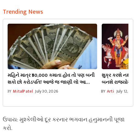
Trending News
મહિને માત્ર ₹50,000 કમાતા હોવ તો પણ બની
શુક્ર કરશે નક્ષત
શકો છો કરોડપતિ! આજે જ જાણી લો આ
બનશે રાજયોગ જેવ
સિક્રેટ ફોર્મ્યુલા.
પૈસા અને કરિયરમ
BY
MitalPatel
July 30, 2026
BY
Arti
July 12, 20
ઉપાય: મુશ્કેલીઓ દૂર કરનાર ભગવાન હનુમાનની પૂજા
કરો.