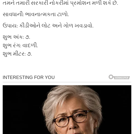
તમને તમારી સરકારી નોકરીમાં પ્રમોશન મળી શકે છે.
સાવધાની: ભાવનાત્મકતા ટાળો.
ઉપાય: કીડીઓને લોટ અને ગોળ ખવડાવો.
શુભ અંક: ૭.
શુભ રંગ: વાદળી.
શુભ મીટર: ૭.