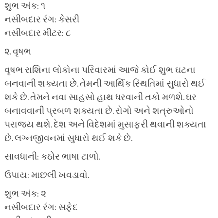
શુભ અંક: ૧
નસીબદાર રંગ: કેસરી
નસીબદાર મીટર: ૮
૨. વૃષભ
વૃષભ રાશિના લોકોના પરિવારમાં આજે કોઈ શુભ ઘટના
બનવાની શક્યતા છે. તેમની આર્થિક સ્થિતિમાં સુધારો થઈ
શકે છે. તેમને નવા સાહસો હાથ ધરવાની તકો મળશે. ઘર
બનાવવાની પ્રબળ શક્યતા છે. રોગો અને શત્રુઓનો
પરાજય થશે. દેશ અને વિદેશમાં મુસાફરી થવાની શક્યતા
છે. લગ્નજીવનમાં સુધારો થઈ શકે છે.
સાવધાની: કઠોર ભાષા ટાળો.
ઉપાય: માછલી ખવડાવો.
શુભ અંક: ૨
નસીબદાર રંગ: સફેદ