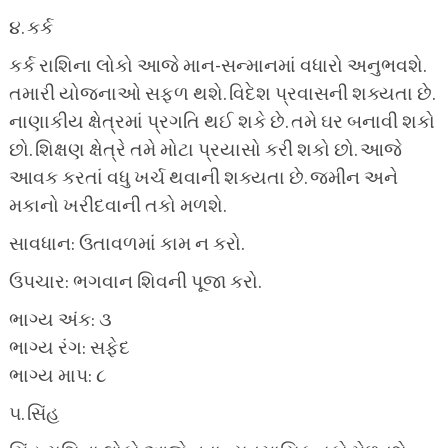
૪. કર્ક
કર્ક રાશિના લોકો આજે માન-સન્માનમાં વધારો અનુભવશે.
તમારી યોજનાઓ સફળ થશે. વિદેશ પ્રવાસની શક્યતા છે.
નાણાકીય ક્ષેત્રમાં પ્રગતિ થઈ શકે છે. તમે ઘર બનાવી શકો
છો. શિક્ષણ ક્ષેત્રે તમે મોટા પ્રયાસો કરી શકો છો. આજે
આવક કરતાં વધુ ખર્ચ થવાની શક્યતા છે. જમીન અને
મકાનો ખરીદવાની તકો મળશે.
સાવધાન: ઉતાવળમાં કામ ન કરો.
ઉપચાર: ભગવાન શિવની પૂજા કરો.
ભાગ્ય અંક: ૩
ભાગ્ય રંગ: સફેદ
ભાગ્ય માપ: ૮
૫. સિંહ