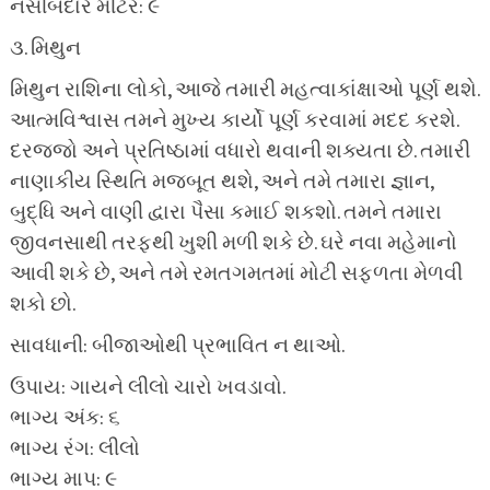
નસીબદાર મીટર: ૯
૩. મિથુન
મિથુન રાશિના લોકો, આજે તમારી મહત્વાકાંક્ષાઓ પૂર્ણ થશે.
આત્મવિશ્વાસ તમને મુખ્ય કાર્યો પૂર્ણ કરવામાં મદદ કરશે.
દરજ્જો અને પ્રતિષ્ઠામાં વધારો થવાની શક્યતા છે. તમારી
નાણાકીય સ્થિતિ મજબૂત થશે, અને તમે તમારા જ્ઞાન,
બુદ્ધિ અને વાણી દ્વારા પૈસા કમાઈ શકશો. તમને તમારા
જીવનસાથી તરફથી ખુશી મળી શકે છે. ઘરે નવા મહેમાનો
આવી શકે છે, અને તમે રમતગમતમાં મોટી સફળતા મેળવી
શકો છો.
સાવધાની: બીજાઓથી પ્રભાવિત ન થાઓ.
ઉપાય: ગાયને લીલો ચારો ખવડાવો.
ભાગ્ય અંક: ૬
ભાગ્ય રંગ: લીલો
ભાગ્ય માપ: ૯