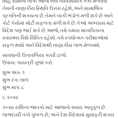
સિંહ રાશિના લોકો આજે નવા વ્યવસાયિક તકો મેળવશે.
તેમની નાણાકીય સ્થિતિ ઉત્તમ રહેશે, અને સામાજિક
પ્રગતિની શક્યતા છે. તેમને બાકી ભંડોળ મળી શકે છે અને
કોર્ટ કેસોમાં મોટી સફળતા મળી શકે છે. તેઓ અભ્યાસ માટે
વિદેશ પણ જઈ શકે છે. આજે, તમે તમારા માતાપિતાના
સ્વાસ્થ્ય વિશે ચિંતિત રહેશો. તમે સ્પર્ધાત્મક પરીક્ષાઓમાં
સફળ થશો અને વિદેશથી નાણાકીય લાભ મેળવશો.
સાવધાની: ઉતાવળિયા કાર્યો ટાળો.
ઉપાય: ગાયત્રી પૂજા કરો.
શુભ અંક: ૧
શુભ રંગ: લાલ
શુભ માપ: ૮
૬. કન્યા
કન્યા રાશિના જાતકો માટે આજનો સમય અનુકૂળ છે.
લાભદાયી તકો પુષ્કળ છે, અને દેશ-વિદેશમાં મુસાફરી શક્ય