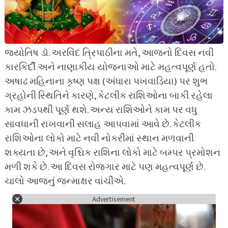
જ્યોતિષ ડૉ. અરવિંદ ત્રિપાઠીના મતે, આજનો દિવસ નવી
કારકિર્દી અને નાણાકીય યોજનાઓ માટે મહત્વપૂર્ણ હતો.
અષાઢ મહિનાના કૃષ્ણ પક્ષ (અંધારા પખવાડિયા) પર શુભ
ગ્રહોની સ્થિતિને કારણે, કેટલીક રાશિઓના બાકી રહેલા
કામ ઝડપથી પૂર્ણ થશે. અન્ય રાશિઓને કામ પર વધુ
સાવધાની રાખવાની સલાહ આપવામાં આવે છે. કેટલીક
રાશિઓના લોકો માટે નવી નોકરીમાં સ્થાન મળવાની
શક્યતા છે, અને વૃશ્ચિક રાશિના લોકો માટે બમ્પર પ્રમોશન
મળી શકે છે. આ દિવસ રોજગાર માટે પણ મહત્વપૂર્ણ છે.
ચાલો આજનું જન્માક્ષર વાંચીએ.
Advertisement