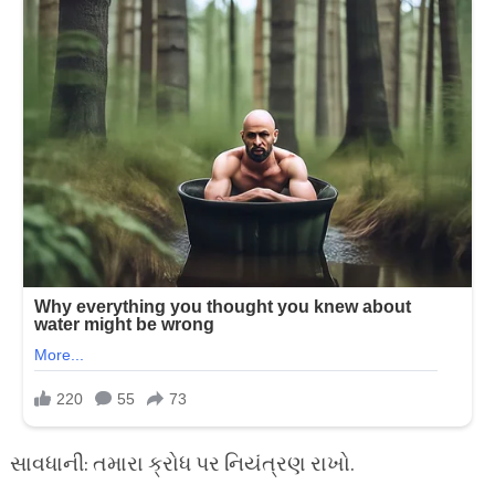
સાવધાની: તમારા ક્રોધ પર નિયંત્રણ રાખો.