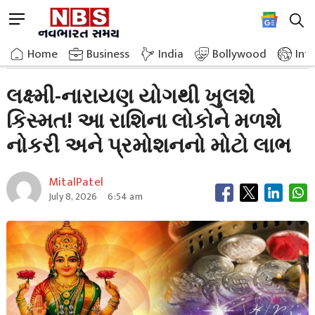
Skip
M
to
e
content
Home
Breaking News
Luck Will Open With Lakshmi Narayan Yoga
n
Home
»
Business
»
India
Bollywood
Int
u
B
લક્ષ્મી-નારાયણ યોગથી ખુલશે
u
કિસ્મત! આ રાશિના લોકોને મળશે
t
t
નોકરી અને પ્રમોશનનો મોટો લાભ
o
n
MitalPatel
July 8, 2026
6:54 am