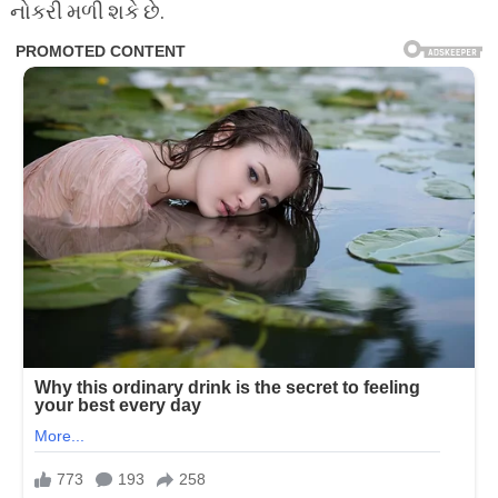
નોકરી મળી શકે છે.