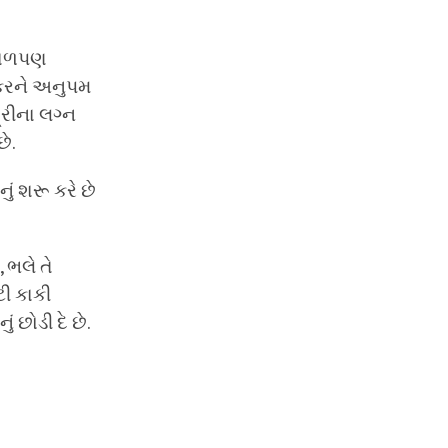
 બાળપણ
વાકરને અનુપમ
્રીના લગ્ન
ે.
ું શરૂ કરે છે
 ભલે તે
ટી કાકી
છોડી દે છે.