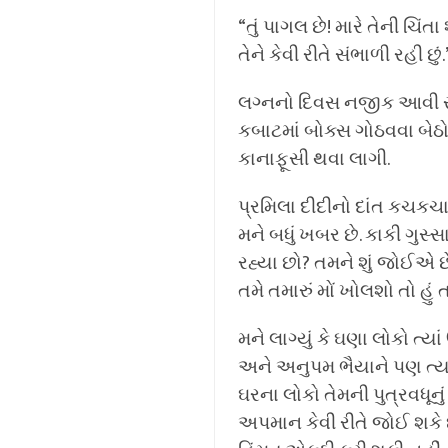
“તું પાગલ છે! મારે તેની ચિંત
તેને કેવી રીતે સંભાળી રહી છું.
લગ્નનો દિવસ નજીક આવી રહ્યો
કબાટમાં બોક્સ ગોઠવવા બેઠ
કાનાફૂસી થવા લાગી.
પ્રમિલા દીદીનો દાંત કચકચાવ
મને બધું ખબર છે. કાકી ગુસ
રહ્યા છો? તમને શું જોઈએ 
તમે તમારું મોં ખોલશો તો હું
મને લાગ્યું કે ઘણા લોકો ત્
અને અનુપમ ભૈયાને પણ ત્ય
ઘરના લોકો તેમની પુત્રવધૂનુ
અપમાન કેવી રીતે જોઈ શકે છે