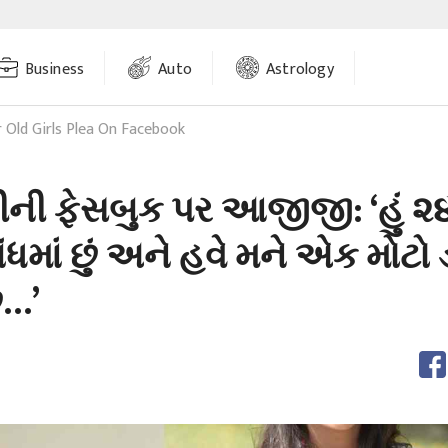
Business
Auto
Astrology
r Old Girls Plea On Facebook
તીની ફેસબુક પર આજીજી: ‘હું ૨૪
ંધમાં છું અને હવે મને એક મોટો 
ે…’