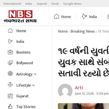
Skip
International
India
Gujarat
Surat
Google News
to
content
Home
India
Home
Home
Breaking News
19 Yea
»
»
India
૧૯ વર્ષની યુવ
Business
યુવક સાથે સંબ
Bollywood
સતાવી રહ્યો છ
Astrology
Lifestyle
Arti
June 12, 2026
5:09 pm
Gujarat
Top Stories