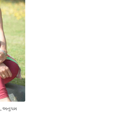
ભી, અનુપમ