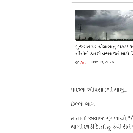
ગુજરાત પર ચોમાસાનું સંકટ!
નીનોને કારણે વરસાદમાં મોટો વ
જાણો ક્યારે આવશે મેઘરાજા?
June 19, 2026
BY
Arti
પાછલા એપિસોડથી ચાલુ…
છેલ્લો ભાગ
માતાનો અવાજ ગૂંગળાયો, “દી
થાળી છોડી દે, તો હું કેવી ર