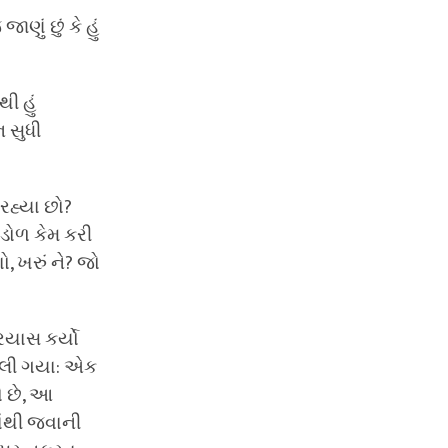
ણું છું કે હું
ી હું
 સુધી
રહ્યા છો?
 ડોળ કેમ કરી
 ખરું ને? જો
્રયાસ કર્યો
ખુલી ગયા: એક
ો છે, આ
યાંથી જવાની