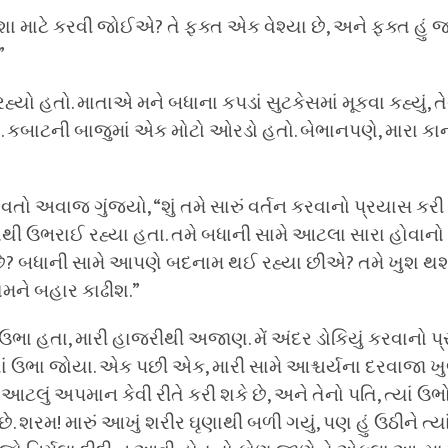
ા શા માટે કરવી જોઈએ? તે ફક્ત એક વેશ્યા છે, અને ફક્ત હું જ જા
”
 હતો. માતાએ મને બધાના કપડાં સુટકેસમાં મૂકવા કહ્યું, તેથ
ો. કબાટની બાજુમાં એક મોટો ઓરડો હતો. બેભાનપણે, મારા કાન
તો અવાજ ગુંજ્યો, “શું તમે સારું વર્તન કરવાનો પ્રયાસ કરી 
્સાથી ઉભરાઈ રહ્યા હતા. તમે બધાની સામે આટલા સારા હોવાનો
છે? બધાની સામે આપણે બદનામ થઈ રહ્યા છીએ? તમે ખુશ થશો,
 તમને બહાર કાઢીશ.”
યાં ઉભા હતા, મારી હાજરીથી અજાણ. મેં અંદર ડોકિયું કરવાનો પ
ાં ઉભા જોયા. એક પછી એક, મારી સામે આશ્ચર્યના દરવાજા 
ં આટલું અપમાન કેવી રીતે કરી શકે છે, અને તેનો પતિ, ત્યાં ઉભ
. શરમ! મારું આખું શરીર ઘૃણાથી બળી ગયું, પણ હું ઉઠીને ત્