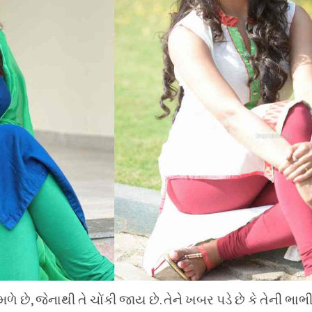
 છે, જેનાથી તે ચોંકી જાય છે. તેને ખબર પડે છે કે તેની ભા