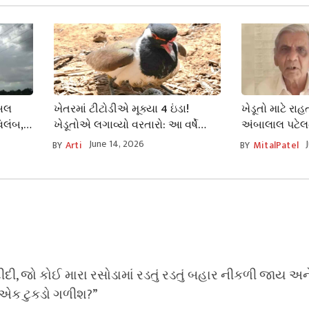
 અલ
ખેતરમાં ટીટોડીએ મૂક્યા 4 ઇંડા!
ખેડૂતો માટે રા
િલંબ,
ખેડૂતોએ લગાવ્યો વરતારો: આ વર્ષે
અંબાલાલ પટેલ
ચોમાસું ગજવશે ધબધબાટી, થશે
જૂનથી આ તારીખ
June 14, 2026
BY
Arti
BY
MitalPatel
અનરાધાર વરસાદ
ધમાકેદાર વરસા
દી, જો કોઈ મારા રસોડામાં રડતું રડતું બહાર નીકળી જાય અન
ીતે એક ટુકડો ગળીશ?”