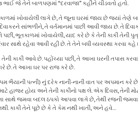
 જ ભાઈ જે તેને બાળપણમાં “દરવાજા” કહીને ચીડવતો હતો.
ૂતકાળમાં ખોવાયેલી લાગે છે, તે જૂના ઘરમાં જાય છે જ્યાં તેણે
પતિ, દિવાકરને સાંભળીને, તે વર્તમાનમાં પાછી આવી જાય છે. તે દિ
 પછી, ભૂતકાળમાં ખોવાયેલી, યાદ કરે છે કે તેની કાકી તેની પુત
િવાર સાથે રહેવા આવી રહી છે. તે તેને બધી વ્યવસ્થા કરવા કહે છ
ે તેની કાકી આવે છે. પહોંચ્યા પછી, તે આખા ઘરની તપાસ કરવાન
ારે છે. તે આખા ઘર પર રાજ કરે છે.
ુપમ ભૈયાની પત્ની) નું દરેક નાની-નાની વાત પર અપમાન કરે છે,
માટે હાજર હોય અને તેની કાકીનો પક્ષ લે. એક દિવસ, તેની મો
સાથે જમવા બદલ ઠપકો આપવા લાગે છે, તેથી રજની જમવાનું 
. કાકી તેને પૂછે છે કે તે કેમ નથી ખાતી, અને હવે…