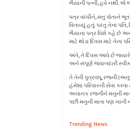
ભૈયાની પત્ની, હવે નથી. એ
પત્ર વાંચીને, મનુ પોતાને ભ
વિતાવ્યું હતું. પરંતુ તેના 
ભૈયાના પત્ર વિશે કહે છે અને
માટે થોડા દિવસ માટે તેના પર
અંતે, તે દિવસ આવે છે જ્યાર
અને સંપૂર્ણ જવાબદારી સ્વીક
તે તેની પુત્રવધૂ, રજની (અન
હંમેશા પરિવારની સેવા કરવા 
અચાનક રજનીને મનુની માતા 
પછી મનુની માતા પણ ખાતી નથી
Trending News