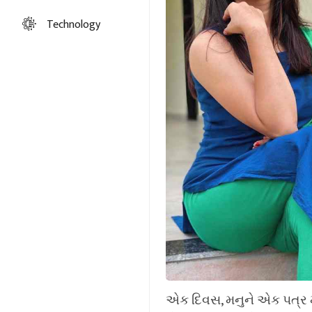
Technology
એક દિવસ, મનુને એક પત્ર મળે