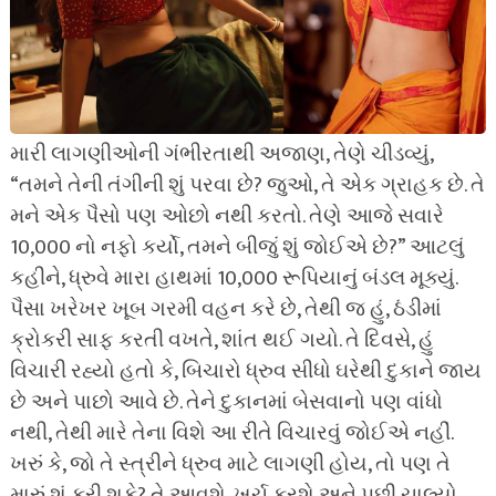
મારી લાગણીઓની ગંભીરતાથી અજાણ, તેણે ચીડવ્યું,
“તમને તેની તંગીની શું પરવા છે? જુઓ, તે એક ગ્રાહક છે. તે
મને એક પૈસો પણ ઓછો નથી કરતો. તેણે આજે સવારે
10,000 નો નફો કર્યો, તમને બીજું શું જોઈએ છે?” આટલું
કહીને, ધ્રુવે મારા હાથમાં 10,000 રૂપિયાનું બંડલ મૂક્યું.
પૈસા ખરેખર ખૂબ ગરમી વહન કરે છે, તેથી જ હું, ઠંડીમાં
ક્રોકરી સાફ કરતી વખતે, શાંત થઈ ગયો. તે દિવસે, હું
વિચારી રહ્યો હતો કે, બિચારો ધ્રુવ સીધો ઘરેથી દુકાને જાય
છે અને પાછો આવે છે. તેને દુકાનમાં બેસવાનો પણ વાંધો
નથી, તેથી મારે તેના વિશે આ રીતે વિચારવું જોઈએ નહીં.
ખરું કે, જો તે સ્ત્રીને ધ્રુવ માટે લાગણી હોય, તો પણ તે
મારું શું કરી શકે? તે આવશે, ખર્ચ કરશે અને પછી ચાલ્યો