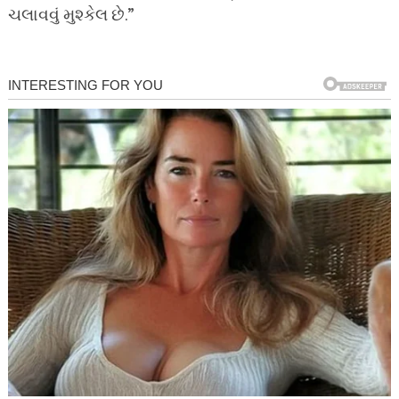
ચલાવવું મુશ્કેલ છે.”