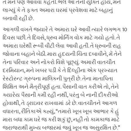
તે મને પણ આવવા કહેતી. ભલે આ તેની યુક્તિ હોય, મને
લાગ્યું કે તે ફક્ત અમારા ઘરમાં પ્રવેશવા માટે બહાનું
બનાવી રહી છે.
આગલી વખતે જ્યારે તે અમારા ઘરે આવી ત્યારે લગભગ 10
દિવસ પછી. તે દિવસે, ધ્રુવ મોર્નિંગ વોક માટે ગયો હતો. તે
અમારા ઘરેથી રૂબી વીંટી લેવા આવી હતી. તે ધ્રુવની રાહ
જોવાના બહાને બેઠી. મારા હૃદયની ચિંતા દબાવીને, મેં તેને
તેના પરિવાર અને નોકરો વિશે પૂછ્યું. અમારી વાતચીત
દરમિયાન, મને ખબર પડી કે તે દિલ્હીના એક પ્રખ્યાત
રેસ્ટોરન્ટ ગ્રુપના માલિકની પુત્રી છે. તેના માતાપિતા
શિક્ષિત અને મૈત્રીપૂર્ણ હતા. પૈસાની વાત કરીએ તો, તેને
ક્યારેય પૈસાની કમી રહી નથી, પરંતુ બે નાની દીકરીઓ
હોવાથી, તે ડ્રાઇવર રાખવામાં ડરે ​​છે. વાતચીતને આગળ
વધારતા, રીતિકાએ કહ્યું, “તમારો ખૂબ ખૂબ આભાર કે હું
મારા બધા કામ ઘરે જ કરી શકું છું, નહીં તો કામકાજ માટે
જરાજરાથી મુખ્ય બજારમાં જવું ખૂબ જ અસુરક્ષિત છે.”