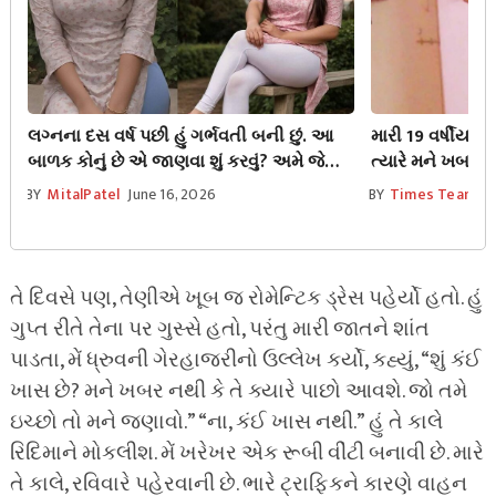
લગ્નના દસ વર્ષ પછી હું ગર્ભવતી બની છું. આ
મારી 19 વર્ષીય સ
બાળક કોનું છે એ જાણવા શું કરવું? અમે જે
ત્યારે મને ખબર પ
કરીએ છીએ એથી ભવિષ્યમાં કોઈ તકલીફ
બોલી જીજુ આજે ત
BY
MitalPatel
June 16, 2026
BY
Times Team
J
થાય ખરી?
કરવાનું છે
તે દિવસે પણ, તેણીએ ખૂબ જ રોમેન્ટિક ડ્રેસ પહેર્યો હતો. હું
ગુપ્ત રીતે તેના પર ગુસ્સે હતો, પરંતુ મારી જાતને શાંત
પાડતા, મેં ધ્રુવની ગેરહાજરીનો ઉલ્લેખ કર્યો, કહ્યું, “શું કંઈ
ખાસ છે? મને ખબર નથી કે તે ક્યારે પાછો આવશે. જો તમે
ઇચ્છો તો મને જણાવો.” “ના, કંઈ ખાસ નથી.” હું તે કાલે
રિદિમાને મોકલીશ. મેં ખરેખર એક રૂબી વીંટી બનાવી છે. મારે
તે કાલે, રવિવારે પહેરવાની છે. ભારે ટ્રાફિકને કારણે વાહન