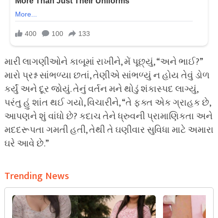
મારી લાગણીઓને કાબૂમાં રાખીને, મેં પૂછ્યું, “અને ભાઈ?”
મારો પ્રશ્ન સાંભળ્યા છતાં, તેણીએ સાંભળ્યું ન હોય તેવું ડોળ
કર્યું અને દૂર જોયું. તેનું વર્તન મને થોડું શંકાસ્પદ લાગ્યું,
પરંતુ હું શાંત થઈ ગયો, વિચારીને, “તે ફક્ત એક ગ્રાહક છે,
આપણને શું વાંધો છે? કદાચ તેને ધ્રુવની પ્રામાણિકતા અને
મદદરૂપતા ગમતી હતી, તેથી તે ઘણીવાર સુવિધા માટે અમારા
ઘરે આવે છે.”
Trending News