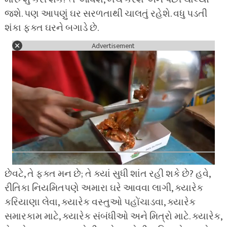
જશે. પણ આપણું ઘર સરળતાથી ચાલતું રહેશે. વધુ પડતી
શંકા ફક્ત ઘરને બગાડે છે.
Advertisement
છેવટે, તે ફક્ત મન છે; તે ક્યાં સુધી શાંત રહી શકે છે? હવે,
રીતિકા નિયમિતપણે અમારા ઘરે આવવા લાગી, ક્યારેક
કરિયાણા લેવા, ક્યારેક વસ્તુઓ પહોંચાડવા, ક્યારેક
સમારકામ માટે, ક્યારેક સંબંધીઓ અને મિત્રો માટે. ક્યારેક,