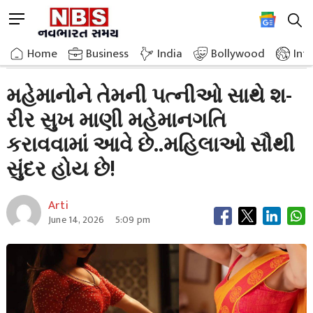
Skip
M
to
e
content
Home
Relationship
Know How To Entertain The Guests And Enjoy 2
n
Home
»
Business
»
India
Bollywood
Int
u
B
મહેમાનોને તેમની પત્નીઓ સાથે શ-
u
રીર સુખ માણી મહેમાનગતિ
t
t
કરાવવામાં આવે છે..મહિલાઓ સૌથી
o
n
સુંદર હોય છે!
Arti
June 14, 2026
5:09 pm