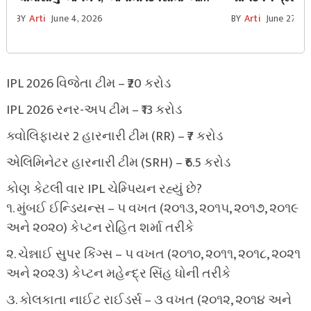
રાજ્યો થશે પાણી-પાણી, જુઓ લાઈવ અપડેટ
જાણો સાંજની પૂજ
BY
Arti
June 4, 2026
BY
Arti
June 27, 2
IPL 2026 વિજેતા ટીમ – ₹20 કરોડ
IPL 2026 રનર-અપ ટીમ – ₹13 કરોડ
ક્વોલિફાયર 2 હારનારી ટીમ (RR) – ₹7 કરોડ
એલિમિનેટર હારનારી ટીમ (SRH) – ₹6.5 કરોડ
કોણ કેટલી વાર IPL ચેમ્પિયન રહ્યું છે?
૧. મુંબઈ ઈન્ડિયન્સ – ૫ વખત (૨૦૧૩, ૨૦૧૫, ૨૦૧૭, ૨૦૧૯
અને ૨૦૨૦) કેપ્ટન રોહિત શર્મા તરીકે
૨. ચેન્નાઈ સુપર કિંગ્સ – ૫ વખત (૨૦૧૦, ૨૦૧૧, ૨૦૧૮, ૨૦૨૧
અને ૨૦૨૩) કેપ્ટન મહેન્દ્ર સિંહ ધોની તરીકે
૩. કોલકાતા નાઈટ રાઈડર્સ – ૩ વખત (૨૦૧૨, ૨૦૧૪ અને