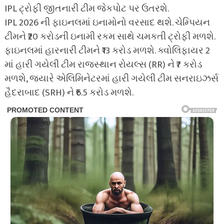
IPL ટ્રોફી જીતનારી ટીમ જેકપોટ પર ઉતરશે.
IPL 2026 ની ફાઇનલમાં ઇનામોનો વરસાદ થશે. ચેમ્પિયન
ટીમને ₹20 કરોડની ઇનામી રકમ સાથે ચમકતી ટ્રોફી મળશે.
ફાઇનલમાં હારનારી ટીમને ₹13 કરોડ મળશે. ક્વોલિફાયર 2
માં હારી ગયેલી ટીમ રાજસ્થાન રોયલ્સ (RR) ને ₹7 કરોડ
મળશે, જ્યારે એલિમિનેટરમાં હારી ગયેલી ટીમ સનરાઇઝર્સ
હૈદરાબાદ (SRH) ને ₹6.5 કરોડ મળશે.