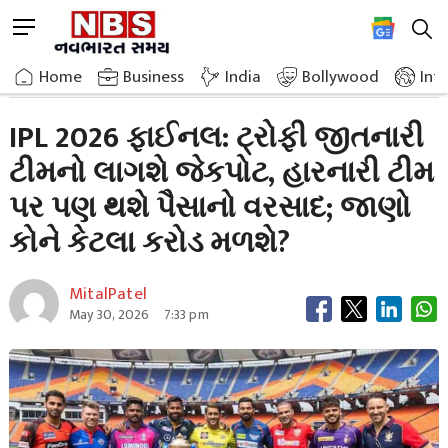
Skip
M
to
e
content
Home
Breaking News
Ipl 2026 Final The Team That Wins The Trophy Will Get The Jackpot
n
Home
»
Business
»
India
Bollywood
Int
u
B
IPL 2026 ફાઈનલ: ટ્રોફી જીતનારી
u
ટીમનો લાગશે જેકપોટ, હારનારી ટીમ
t
t
પર પણ થશે પૈસાનો વરસાદ; જાણો
o
n
કોને કેટલા કરોડ મળશે?
MitalPatel
May 30, 2026
7:33 pm