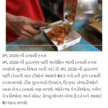
IPL 2026 ની ઇનામી રકમ
IPL 2026 ની ફાઇનલ પછી અપેક્ષિત જંગી ઇનામી રકમ
ચર્ચાનો મુખ્ય વિષય બની ગઈ છે. IPL 2026 ની ફાઇનલ
પછી ટોચની ચાર ટીમોને આશરે ₹46.5 કરોડની કુલ ઇનામી
રકમ મળશે. ટીમ પુરસ્કારો ઉપરાંત, ઉત્કૃષ્ટ ખેલાડીઓને
ખાસ રોકડ ઇનામો પણ મળશે. ઓરેન્જ કેપ વિજેતા, પર્પલ
કેપ વિજેતા અને મોસ્ટ વેલ્યુએબલ ખેલાડી દરેકને આશરે
₹10 લાખ મળશે.