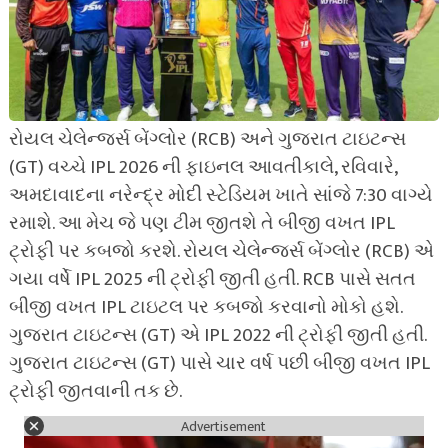
રોયલ ચેલેન્જર્સ બેંગ્લોર (RCB) અને ગુજરાત ટાઇટન્સ
(GT) વચ્ચે IPL 2026 ની ફાઇનલ આવતીકાલે, રવિવારે,
અમદાવાદના નરેન્દ્ર મોદી સ્ટેડિયમ ખાતે સાંજે 7:30 વાગ્યે
રમાશે. આ મેચ જે પણ ટીમ જીતશે તે બીજી વખત IPL
ટ્રોફી પર કબજો કરશે. રોયલ ચેલેન્જર્સ બેંગ્લોર (RCB) એ
ગયા વર્ષે IPL 2025 ની ટ્રોફી જીતી હતી. RCB પાસે સતત
બીજી વખત IPL ટાઇટલ પર કબજો કરવાનો મોકો હશે.
ગુજરાત ટાઇટન્સ (GT) એ IPL 2022 ની ટ્રોફી જીતી હતી.
ગુજરાત ટાઇટન્સ (GT) પાસે ચાર વર્ષ પછી બીજી વખત IPL
ટ્રોફી જીતવાની તક છે.
Advertisement