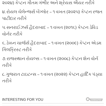
૨૦૨૪) કેપ્ટન ગૌતમ ગંભીર અને શ્રેયસ ઐયર તરીકે
૪. રોયલ ચેલેન્જર્સ બેંગ્લોર – ૧ વખત (૨૦૨૫) કેપ્ટન રજત
પાટીદાર તરીકે
૫. સનરાઈઝર્સ હૈદરાબાદ – ૧ વખત (૨૦૧૬) કેપ્ટન ડેવિડ
વોર્નર તરીકે
૬. ડેક્કન ચાર્જર્સ હૈદરાબાદ – ૧ વખત (૨૦૦૯) કેપ્ટન એડમ
ગિલક્રિસ્ટ તરીકે
૭. રાજસ્થાન રોયલ્સ – ૧ વખત (૨૦૦૮) કેપ્ટન શેન વોર્ન
તરીકે
૮. ગુજરાત ટાઇટન્સ – ૧ વખત (૨૦૨૨) કેપ્ટન હાર્દિક પંડ્યા
તરીકે