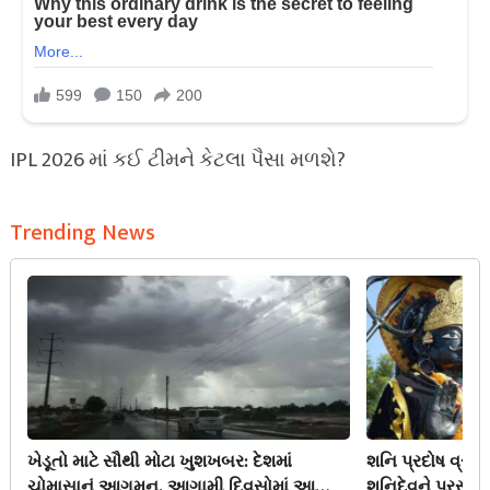
IPL 2026 માં કઈ ટીમને કેટલા પૈસા મળશે?
Trending News
ખેડૂતો માટે સૌથી મોટા ખુશખબર: દેશમાં
શનિ પ્રદોષ વ્ર
ચોમાસાનું આગમન, આગામી દિવસોમાં આ
શનિદેવને પ્રસન્