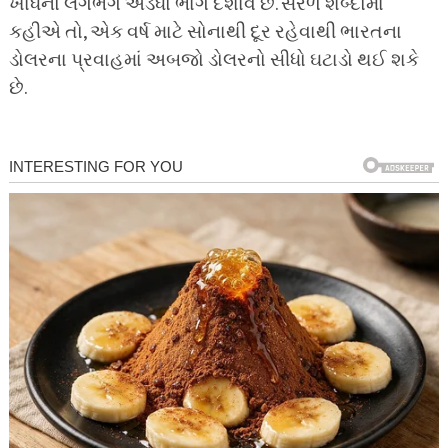
ખાધનો લગભગ અડધો ભાગ દર્શાવે છે. સરળ શબ્દોમાં
કહીએ તો, એક વર્ષ માટે સોનાથી દૂર રહેવાથી ભારતના
ડોલરના પ્રવાહમાં અબજો ડોલરનો સીધો ઘટાડો થઈ શકે
છે.