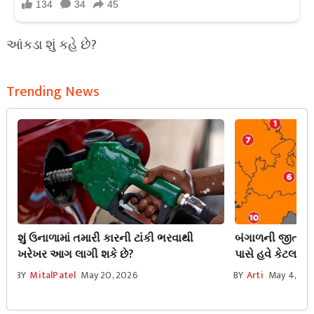
આંકડા શું કહે છે?
Trending News
શું ઉનાળામાં તમારી કારની ટાંકી ભરવાથી
બંગાળની જીત પછ
ખરેખર આગ લાગી શકે છે?
પાસે હવે કેટલા ર
સમજો
BY
MitalPatel
May 20, 2026
BY
Arti
May 4, 20