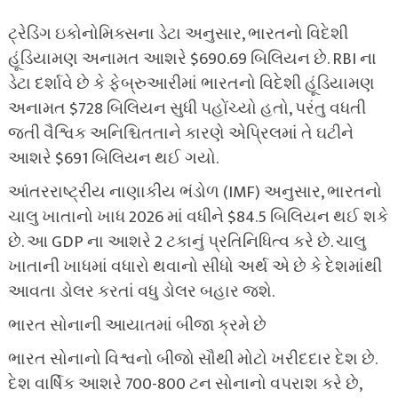
ટ્રેડિંગ ઇકોનોમિક્સના ડેટા અનુસાર, ભારતનો વિદેશી
હૂંડિયામણ અનામત આશરે $690.69 બિલિયન છે. RBI ના
ડેટા દર્શાવે છે કે ફેબ્રુઆરીમાં ભારતનો વિદેશી હૂંડિયામણ
અનામત $728 બિલિયન સુધી પહોંચ્યો હતો, પરંતુ વધતી
જતી વૈશ્વિક અનિશ્ચિતતાને કારણે એપ્રિલમાં તે ઘટીને
આશરે $691 બિલિયન થઈ ગયો.
આંતરરાષ્ટ્રીય નાણાકીય ભંડોળ (IMF) અનુસાર, ભારતનો
ચાલુ ખાતાનો ખાધ 2026 માં વધીને $84.5 બિલિયન થઈ શકે
છે. આ GDP ના આશરે 2 ટકાનું પ્રતિનિધિત્વ કરે છે. ચાલુ
ખાતાની ખાધમાં વધારો થવાનો સીધો અર્થ એ છે કે દેશમાંથી
આવતા ડોલર કરતાં વધુ ડોલર બહાર જશે.
ભારત સોનાની આયાતમાં બીજા ક્રમે છે
ભારત સોનાનો વિશ્વનો બીજો સૌથી મોટો ખરીદદાર દેશ છે.
દેશ વાર્ષિક આશરે 700-800 ટન સોનાનો વપરાશ કરે છે,