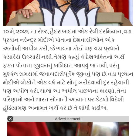
૧૦ મે, ૨૦૨૬ ના રોજ, હૈદરાબાદમાં એક રેલી દરમિયાન, વડા
પ્રધાન નરેન્દ્ર મોદીએ પોતાના દેશવાસીઓને એક
અનોખી અપીલ કરી, જે ભાવના કોઈ પણ વડા પ્રધાને
ક્યારેય ઉચ્ચારી નથી. તેમણે કહ્યું કે દેશભક્તિનો અર્થ
ફક્ત પોતાના જીવનનું બલિદાન આપવું જ નથી, પરંતુ
મુશ્કેલ સમયમાં જવાબદારીપૂર્વક જીવવું પણ છે. વડા પ્રધાન
મોદીએ લોકોને એક વર્ષ માટે સોનું ખરીદવાથી દૂર રહેવાની
પણ અપીલ કરી. ચાલો આ અપીલ પાછળના કારણો, તેના
પરિણામો અને ભારત સોનાની આયાત પર કેટલો વિદેશી
હૂંડિયામણ અનામત ખર્ચ કરે છે તે શોધી કાઢીએ.
Advertisement