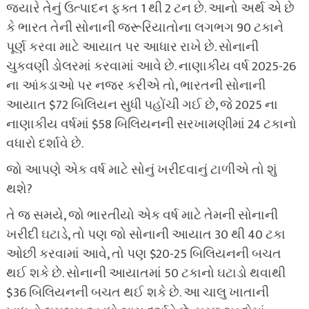
જ્યારે તેનું ઉત્પાદન ફક્ત 1 થી 2 ટન છે. આનો અર્થ એ છે
કે ભારત તેની સોનાની જરૂરિયાતોના લગભગ 90 ટકાને
પૂર્ણ કરવા માટે આયાત પર આધાર રાખે છે. સોનાની
ચુકવણી ડોલરમાં કરવામાં આવે છે. નાણાકીય વર્ષ 2025-26
ના આંકડાઓ પર નજર કરીએ તો, ભારતની સોનાની
આયાત $72 બિલિયન સુધી પહોંચી ગઈ છે, જે 2025 ના
નાણાકીય વર્ષમાં $58 બિલિયનની સરખામણીમાં 24 ટકાનો
વધારો દર્શાવે છે.
જો આપણે એક વર્ષ માટે સોનું ખરીદવાનું ટાળીએ તો શું
થશે?
તે જ સમયે, જો ભારતીયો એક વર્ષ માટે તેમની સોનાની
ખરીદી ઘટાડે, તો પણ જો સોનાની આયાત 30 થી 40 ટકા
ઓછી કરવામાં આવે, તો પણ $20-25 બિલિયનની બચત
થઈ શકે છે. સોનાની આયાતમાં 50 ટકાનો ઘટાડો થવાથી
$36 બિલિયનની બચત થઈ શકે છે. આ ચાલુ ખાતાની