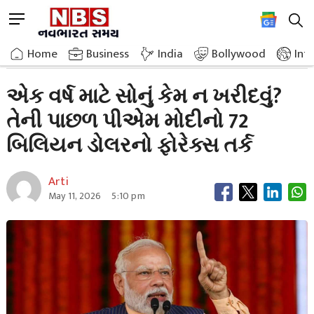
Skip
M
to
e
content
Home
Trending
Why You Shouldnt Buy Gold For A Year
n
Home
»
»
Business
India
Bollywood
Int
u
B
એક વર્ષ માટે સોનું કેમ ન ખરીદવું?
u
તેની પાછળ પીએમ મોદીનો 72
t
t
બિલિયન ડોલરનો ફોરેક્સ તર્ક
o
n
Arti
May 11, 2026
5:10 pm