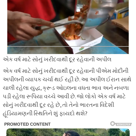
એક વર્ષ માટે સોનું ખરીદવાથી દૂર રહેવાની અપીલ
એક વર્ષ માટે સોનું ખરીદવાથી દૂર રહેવાની પીએમ મોદીની
અપીલની વ્યાપક ચર્ચા થઈ રહી છે. આ અપીલ ઈરાન સાથે
ચાલી રહેલા યુદ્ધ, ક્રૂડ ઓઇલના વધતા ભાવ અને નબળા
પડી રહેલા રૂપિયા વચ્ચે આવી છે. જો લોકો એક વર્ષ માટે
સોનું ખરીદવાથી દૂર રહે છે, તો તેનો ભારતના વિદેશી
હૂંડિયામણની સ્થિતિને શું ફાયદો થશે?