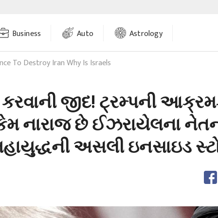
Business
Auto
Astrology
ence To Destroy Iran Why Is Israels
કરવાની જીદ! ટ્રમ્પની આક્ર
કેમ નારાજ છે ઈઝરાયેલના નેતન્
હાયુદ્ધની અસલી ઇનસાઇડ સ્ટો