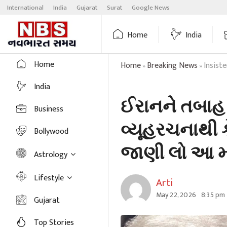
Skip
International
India
Gujarat
Surat
Google News
to
content
Home
India
Home
Home
Breaking News
Insist
»
»
India
ઈરાનને તબાહ 
Business
વ્યૂહરચનાથી 
Bollywood
જાણી લો આ મ
Astrology
Lifestyle
Arti
May 22, 2026
8:35 pm
Gujarat
Top Stories