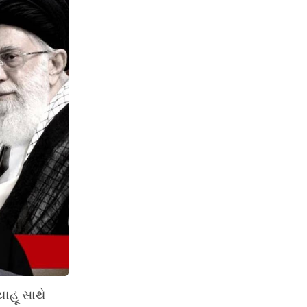
યાહૂ સાથે