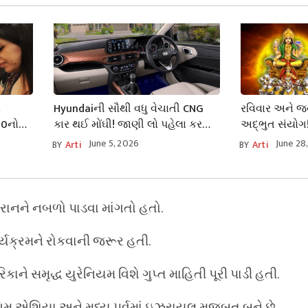
વ
Hyundaiની સૌથી વધુ વેચાતી CNG
રવિવાર અને જ્યે
800નો
કાર થઈ મોંઘી! જાણી લો પહેલા કરતાં
અદ્ભુત સંયો
કેટલી બદલાઈ ગઈ કિંમત?
ઉપાય, બધી જ 
June 5, 2026
June 28
BY
Arti
BY
Arti
મુક્તિ
નને નબળો પાડવા માંગતો હતો.
્યક્રમને રોકવાની જરૂર હતી.
 સમૃદ્ધ યુરેનિયમ વિશે ગુપ્ત માહિતી પૂરી પાડી હતી.
િમ એશિયા અને મધ્ય પૂર્વમાં ઇઝરાયલ મજબૂત બને છે.