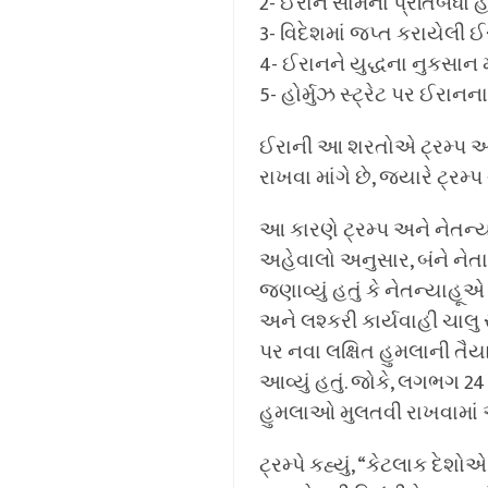
2- ઈરાન સામેના પ્રતિબંધ
3- વિદેશમાં જપ્ત કરાયેલી
4- ઈરાનને યુદ્ધના નુકસાન 
5- હોર્મુઝ સ્ટ્રેટ પર ઈર
ઈરાની આ શરતોએ ટ્રમ્પ અને 
રાખવા માંગે છે, જ્યારે ટ્રમ
આ કારણે ટ્રમ્પ અને નેતન્
અહેવાલો અનુસાર, બંને 
જણાવ્યું હતું કે નેતન્યાહ
અને લશ્કરી કાર્યવાહી ચાલુ 
પર નવા લક્ષિત હુમલાની તૈ
આવ્યું હતું. જોકે, લગભગ 24 
હુમલાઓ મુલતવી રાખવામાં આ
ટ્રમ્પે કહ્યું, “કેટલાક દેશ