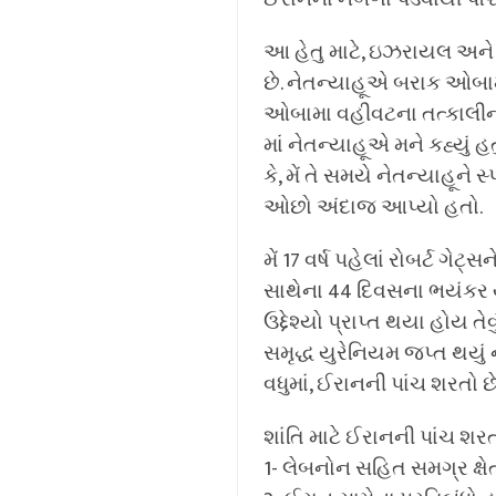
આ હેતુ માટે, ઇઝરાયલ અને ખા
છે. નેતન્યાહૂએ બરાક ઓબા
ઓબામા વહીવટના તત્કાલીન સંર
માં નેતન્યાહૂએ મને કહ્યું 
કે, મેં તે સમયે નેતન્યાહૂને 
ઓછો અંદાજ આપ્યો હતો.
મેં 17 વર્ષ પહેલાં રોબર્ટ ગેટ
સાથેના 44 દિવસના ભયંકર ય
ઉદ્દેશ્યો પ્રાપ્ત થયા હોય 
સમૃદ્ધ યુરેનિયમ જપ્ત થયું ન
વધુમાં, ઈરાનની પાંચ શરતો છ
શાંતિ માટે ઈરાનની પાંચ શર
1- લેબનોન સહિત સમગ્ર ક્ષે