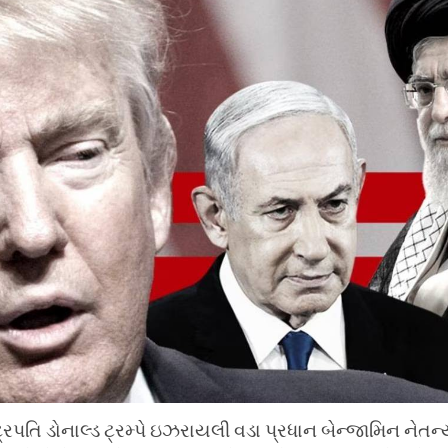
રપતિ ડોનાલ્ડ ટ્રમ્પે ઇઝરાયલી વડા પ્રધાન બેન્જામિન નેતન્