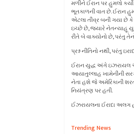
મળીને ઈરાન પર હુમલો કર્યો
ભૂતકાળની વાત છે. ઈરાન હુમ
એટલા તીવ્ર બની ગયા છે કે ત
ઇચ્છે છે, જ્યારે નેતન્યાહૂ 
રીતે બે વાક્યોનો છે, પરંતુ
પ્રશ્ન નીતિનો નથી, પરંતુ ઇરા
ઈરાન યુદ્ધ અંગે ઇઝરાયલ 
આયાતુલ્લાહ ખામેનીની સરકા
નેતા હશે જે અમેરિકાની શરત
નિયંત્રણ પર હતી.
ઈઝરાયલના ઈરાદા અલગ 
Trending News