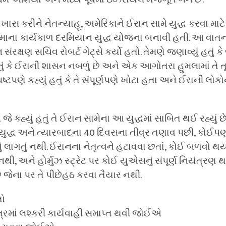
સ કરીને નેતન્યાહૂ, અમેરિકાને ઈરાન સામે યુદ્ધ કરવા માટે 
માના કાર્યકાળ દરમિયાન યુદ્ધ યોજના બનાવી હતી. આ વાતન
ક્ષણ સચિવ રોબર્ટ ગેટ્સે કર્યો હતો. તેમણે જણાવ્યું હતું ક
હતું કે ઈરાની શાસન નબળું છે અને એક આગોતરા હુમલામાં તે તૂ
સ્પષ્ટપણે કહ્યું હતું કે તે સંપૂર્ણપણે ખોટા હતા અને ઈરાની લો
્સને જે કહ્યું હતું તે ઈરાન સામેના આ યુદ્ધમાં સાબિત થઈ રહ્યું 
ુદ્ધ અને ત્યારબાદના 40 દિવસના તીવ્ર તણાવ પછી, કોઈપણ
તેવું લાગતું નથી. ઈરાનના નેતૃત્વને હટાવવા છતાં, કોઈ બળવો 
થી, અને હોર્મુઝ સ્ટ્રેટ પર કોઈ યુએસનું સંપૂર્ણ નિયંત્રણ થ
ે જેના પર તે પીછેહઠ કરવા તૈયાર નથી.
તો
ત્રમાં લશ્કરી કાર્યવાહી સમાપ્ત થવી જોઈએ