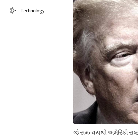
Technology
જે સમન્વયથી અમેરિકી રાષ્ટ્