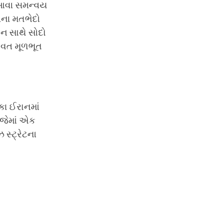
, આવા સમન્વય
ેના મતભેદો
ાન સાથે સોદો
તફાવત મૂળભૂત
કા ઈરાનમાં
 જેમાં એક
 સ્ટ્રેટના