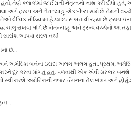
 હતો, તેણે કલાકોમાં જ ઈરાની નેતૃત્વનો નાશ કરી દીધો. હવે
લા અંગે ટ્રમ્પ અને નેતન્યાહૂ એકબીજા સામે છે. તેમની વચ્ચ
ેઓ વૈશ્વિક મીડિયામાં હેડલાઇન્સ બનાવી રહ્યા છે. ટ્રમ્પ ઈર
યુદ્ધ ચાલુ રાખવા માંગે છે. નેતન્યાહૂ અને ટ્રમ્પ વચ્ચેનો આ 
 તેનો સારાંશ આપવો સરળ નથી.
દાનો છે…
અને અમેરિકા બંનેના ઇરાદા અલગ અલગ હતા. પ્રથમ, અમેરિ
રને દૂર કરવા માંગતું હતું. બળવાથી એક એવી સરકાર બનશે
ો સ્વીકારશે. અમેરિકાની નજર ઈરાનના તેલ ભંડાર અને હોર્મુઝ
હતા…