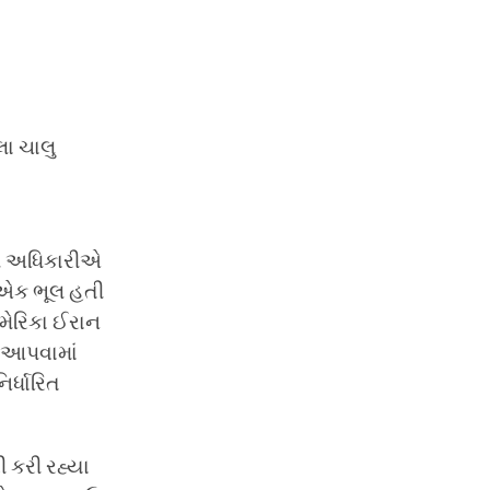
લા ચાલુ
સ અધિકારીએ
ો એક ભૂલ હતી
અમેરિકા ઈરાન
મ આપવામાં
િર્ધારિત
ી કરી રહ્યા