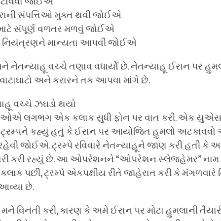
ો હટાવવા જોઈએ
 ઈરાની સંપત્તિઓ મુક્ત થવી જોઈએ
માટે સંપૂર્ણ વળતર મળવું જોઈએ
ાનના નિયંત્રણને માન્યતા આપવી જોઈએ
નેતન્યાહૂ વચ્ચે તણાવ વધાર્યો છે. નેતન્યાહૂ ઈરાન પર હુમ
્પ વાટાઘાટો અને કરારને તક આપવા માંગે છે.
યાહૂ વચ્ચે ઝઘડો થયો
નેતાઓએ લગભગ એક કલાક સુધી ફોન પર વાત કરી. એક યુએ
ૂએ ટ્રમ્પને કહ્યું હતું કે ઈરાન પર આયોજિત હુમલો અટકાવવ
રહેવી જોઈએ. ટ્રમ્પે રવિવારે નેતન્યાહૂને જાણ કરી હતી કે 
યારી કરી રહ્યું છે. આ ઓપરેશનને “ઓપરેશન સ્લેજહેમર” ના
કલાક પછી, ટ્રમ્પે એકપક્ષીય રીતે જાહેરાત કરી કે મંગળવારે ન
વ્યા છે.
ોએ મને વિનંતી કરી, કારણ કે અમે ઈરાન પર મોટા હુમલાની તૈયાર