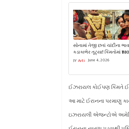
સોનામાં તેજી છતાં ચાંદીના ભા
કડાકાભેર તૂટ્યા! કિંમતોમાં ₹3
મોટો ઘટાડો, જાણો નવો ટ્રેન્ડ
June 4, 2026
BY
Arti
ઈઝરાયલ કોઈપણ કિંમતે ઈરા
આ માટે ઈરાનના પરમાણુ કાર
ઇઝરાયલી એજન્ટોએ અમેરિકાને
ઈરાનના નબળા પડવાથી પશ્ચ