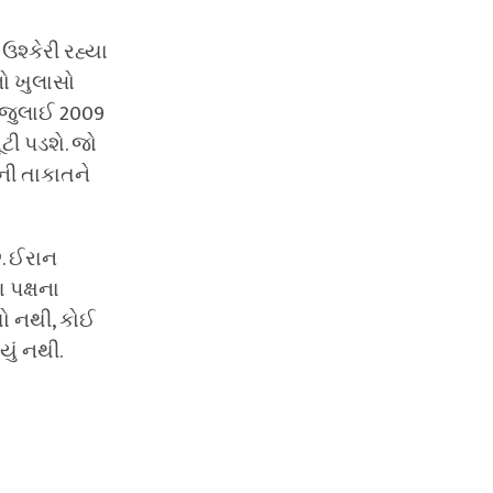
ઉશ્કેરી રહ્યા
ો ખુલાસો
ે જુલાઈ 2009
ટી પડશે. જો
કોની તાકાતને
છે. ઈરાન
 પક્ષના
થયો નથી, કોઈ
યું નથી.