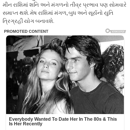
મીન રાશિમાં શનિ અને મંગળનો તીવ્ર પ્રભાવ પણ સોમવારે
સમાપ્ત થશે. મેષ રાશિમાં મંગળ, બુધ અને સૂર્યનો યુતિ
ત્રિગ્રહી યોગ બનાવશે.