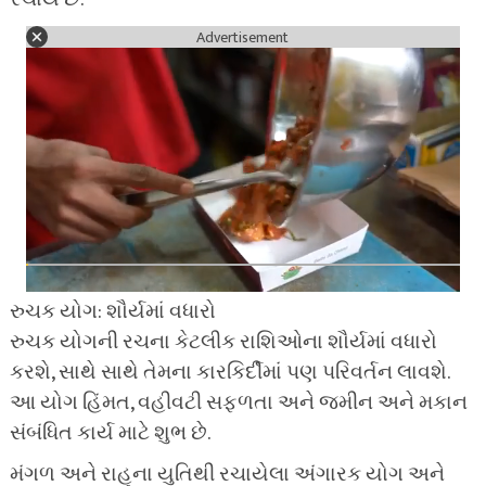
Advertisement
રુચક યોગ: શૌર્યમાં વધારો
રુચક યોગની રચના કેટલીક રાશિઓના શૌર્યમાં વધારો
કરશે, સાથે સાથે તેમના કારકિર્દીમાં પણ પરિવર્તન લાવશે.
આ યોગ હિંમત, વહીવટી સફળતા અને જમીન અને મકાન
સંબંધિત કાર્ય માટે શુભ છે.
મંગળ અને રાહુના યુતિથી રચાયેલા અંગારક યોગ અને