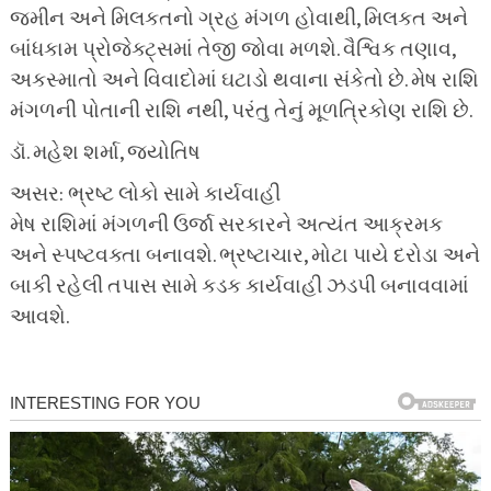
જમીન અને મિલકતનો ગ્રહ મંગળ હોવાથી, મિલકત અને
બાંધકામ પ્રોજેક્ટ્સમાં તેજી જોવા મળશે. વૈશ્વિક તણાવ,
અકસ્માતો અને વિવાદોમાં ઘટાડો થવાના સંકેતો છે. મેષ રાશિ
મંગળની પોતાની રાશિ નથી, પરંતુ તેનું મૂળત્રિકોણ રાશિ છે.
ડૉ. મહેશ શર્મા, જ્યોતિષ
અસર: ભ્રષ્ટ લોકો સામે કાર્યવાહી
મેષ રાશિમાં મંગળની ઉર્જા સરકારને અત્યંત આક્રમક
અને સ્પષ્ટવક્તા બનાવશે. ભ્રષ્ટાચાર, મોટા પાયે દરોડા અને
બાકી રહેલી તપાસ સામે કડક કાર્યવાહી ઝડપી બનાવવામાં
આવશે.