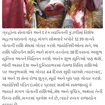
ગ્રહોના સેનાપતિ અને દરેક વ્યક્તિની કુંડળીમાં વિશેષ
મહત્વ ધરાવતો ગ્રહ મંગળ સોમવારે બપોરે 12:39 વાગ્યે
પોતાની રાશિ મેષમાં ગોચર કરશે. જ્યોતિષીઓના મતે, આ
રાશિ પરિવર્તન શનિ અને મંગળ વચ્ચેના 38 દિવસના અશુભ
યુતિના અંતને ચિહ્નિત કરશે. અનેક શુભ યુતિઓ પણ થશે,
જેની અસર દેશ અને દુનિયાભરમાં તેમજ વિવિધ રાશિઓ
પર અનુભવાશે. આ ગોચર 44 દિવસ સુધી ચાલશે. ત્યારબાદ,
14 અને 15 મેના રોજ શુક્ર, સૂર્ય અને બુધ પણ ગોચર કરશે.
જ્યોતિષી પંડિત દામોદર પ્રસાદ શર્માએ સમજાવ્યું કે
જ્યારે મંગળ પોતાની રાશિઓ, મેષ અને વૃશ્ચિક, અથવા તેની
ઉચ્ચ રાશિ, મકરમાં પ્રવેશ કરે છે, ત્યારે રુચક રાજયોગ
રચાય છે.