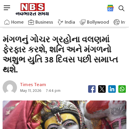
Skip
M
to
e
content
Home
Breaking News
Marss Transit Will Alter The Planetary Dynamics
n
Home
»
Business
»
India
Bollywood
Int
u
B
મંગળનું ગોચર ગ્રહોના વલણમાં
u
ફેરફાર કરશે, શનિ અને મંગળનો
t
t
અશુભ યુતિ 38 દિવસ પછી સમાપ્ત
o
n
થશે.
Times Team
May 11, 2026
7:44 pm