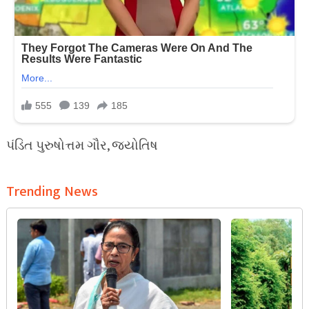
પંડિત પુરુષોત્તમ ગૌર, જ્યોતિષ
Trending News