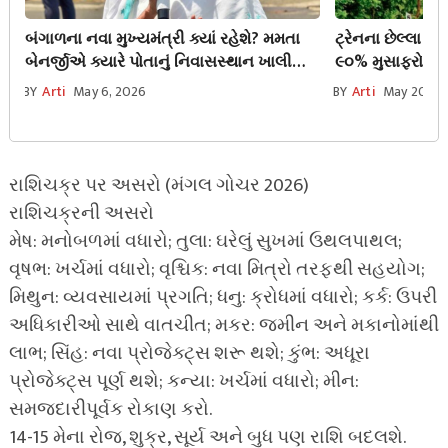
બંગાળના નવા મુખ્યમંત્રી ક્યાં રહેશે? મમતા
ટ્રેનના છેલ્લા ડબ
બેનર્જીએ ક્યારે પોતાનું નિવાસસ્થાન ખાલી
૯૦% મુસાફરો નથ
કરવું પડશે? ભૂતપૂર્વ મુખ્યમંત્રી તરીકે તેમને
નિશાનનો અસલ
BY
Arti
May 6, 2026
BY
Arti
May 20, 2
કયા લાભો મળશે?
રાશિચક્ર પર અસરો (મંગલ ગોચર 2026)
રાશિચક્રની અસરો
મેષ: મનોબળમાં વધારો; તુલા: ઘરેલું સુખમાં ઉથલપાથલ;
વૃષભ: ખર્ચમાં વધારો; વૃશ્ચિક: નવા મિત્રો તરફથી સહયોગ;
મિથુન: વ્યવસાયમાં પ્રગતિ; ધનુ: ક્રોધમાં વધારો; કર્ક: ઉપરી
અધિકારીઓ સાથે વાતચીત; મકર: જમીન અને મકાનોમાંથી
લાભ; સિંહ: નવા પ્રોજેક્ટ્સ શરૂ થશે; કુંભ: અધૂરા
પ્રોજેક્ટ્સ પૂર્ણ થશે; કન્યા: ખર્ચમાં વધારો; મીન:
સમજદારીપૂર્વક રોકાણ કરો.
14-15 મેના રોજ, શુક્ર, સૂર્ય અને બુધ પણ રાશિ બદલશે.