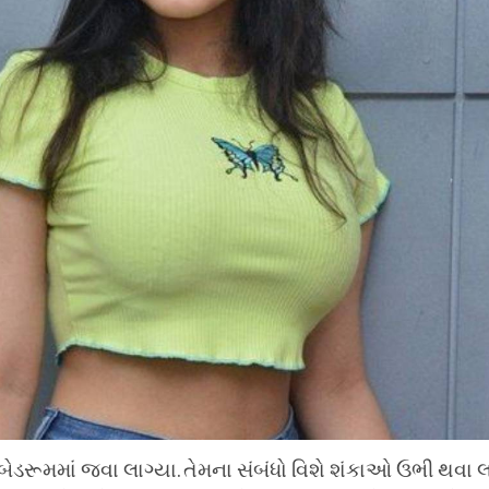
ૂમમાં જવા લાગ્યા. તેમના સંબંધો વિશે શંકાઓ ઉભી થવા લાગ