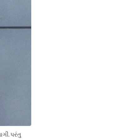
ી. પરંતુ