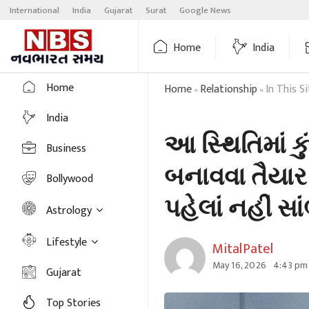
Skip
International
India
Gujarat
Surat
Google News
to
content
Home
India
Home
Home
Relationship
In This S
»
»
India
આ સ્થિતિમાં 
Business
બનાવવા તૈયાર
Bollywood
પહેલાં નહીં સાં
Astrology
Lifestyle
MitalPatel
May 16, 2026
4:43 pm
Gujarat
Top Stories