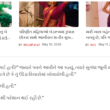
નું બે
પરિણીત મહિલાઓ બેડરૂમમાં કુંવારા
મારી ખાસ બહે
 હતું
છોકરા સાથે આખીરાત શ-રીર સુખ
બનવું છે, પતિ 
ી હદે
માણવા આ પ્રકારની ગોળી વાપરે છે ?
તો પણ મને કઈ 
May 10, 2026
May 11,
BY
MitalPatel
BY
Arti
ઈ ગઈ હતી?” જ્યારે પવને આવીને આ કહ્યું, ત્યારે સુગંધા જૂની 
ાગે છે કે તું ઊંડા વિચારોમાં ખોવાયેલી હતી.”
ેલી હતી.”
ાદોથી પરેશાન થઈ રહી છે.”