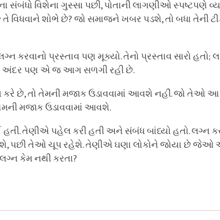
ા સંબંધો વિશેના ગુસ્સા પછી, પોતાની લાગણીઓ સ્પષ્ટપણે વ્ય
ી છે તે વિધવાને શોભે છે? જો સમાજને ખબર પડશે, તો બધા તેની 
ગ્ન કરવાનો પ્રસ્તાવ પણ મૂક્યો. તેનો પ્રસ્તાવ સારો હતો; 
ની અંદર પણ એ જ આગ સળગી રહી છે.
 કરે છે, તો તેમની મજાક ઉડાવવામાં આવશે નહીં. જો તેઓ આ 
ણ તેમની મજાક ઉડાવવામાં આવશે.
હતી. તેણીએ પહેલ કરી હતી અને સંબંધ બાંધ્યો હતો. લગ્ન કરવ
રશે, પછી તેઓ ચૂપ રહેશે. તેણીએ ઘણા લોકોને જોયા છે જેઓ 
ે લગ્ન કેમ નથી કરતા?