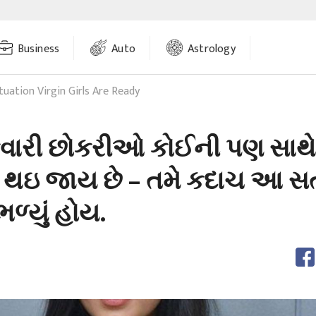
Business
Auto
Astrology
ituation Virgin Girls Are Ready
કુંવારી છોકરીઓ કોઈની પણ સાથે
 થઇ જાય છે – તમે કદાચ આ સત
ભળ્યું હોય.