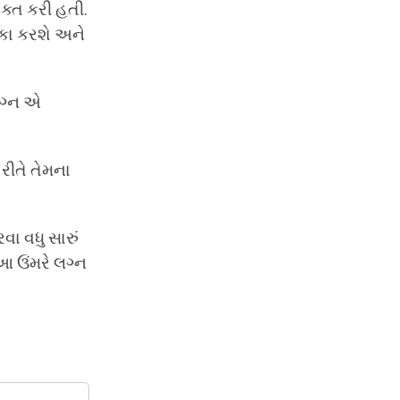
ક્ત કરી હતી.
ટીકા કરશે અને
લગ્ન એ
રીતે તેમના
ા વધુ સારું
આ ઉંમરે લગ્ન