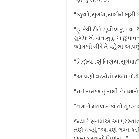
“જુઓ, સુગંધા, યાદોને ભૂલી જ
“હું કેવી રીતે ભૂલી શકું, પવન
સુગંધાએ પોતાનું દુઃખ છુપાવત
આંગળી ચીંધે તે પહેલાં આપ
“નિર્ણય… શું નિર્ણય, સુગંધા?”
“આપણી વચ્ચેનો સંબંધ તોડી
“મને સમજાતું નથી કે તમારો
“તમારો મતલબ કાં તો તું ઘ
જ્યારે સુગંધાએ આ પ્રસ્તાવ
તેણે કહ્યું, “આપણે લગ્ન કર
લગ્ન કરવાનો નિર્ણય…”