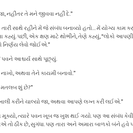
ા, નહીંતર તે મને જીવવા નહીં દે.”
? તારી સાથે રહીને મેં જે સંબંધ બનાવ્યો હતો… મેં યોગ્ય કામ કર્ય
ા કહ્યું. પછી, એક ક્ષણ માટે થોભીને, તેણે કહ્યું, “લોકો આપ
ણે નિર્ણય લેવો જોઈએ.”
 પવને આશ્ચર્ય સાથે પૂછ્યું.
 નાખો, અથવા તેને કાયમી બનાવો.”
 મતલબ શું છે?”
ર ખાલી કરીને ચાલ્યો જા, અથવા આપણે લગ્ન કરી લઈએ.”
 મૂક્યો, ત્યારે પવન ખૂબ જ ખુશ થઈ ગયો. પણ આ સંબંધ કેવી
ીએ તો ઠીક છે, સુગંધા. પણ તારા અને અમારા બાળકો બંને હવે પ