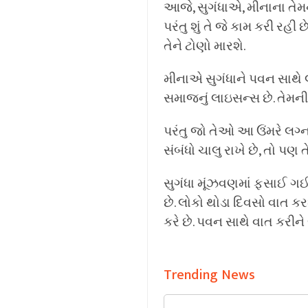
આજે, સુગંધાએ, મીનાના તેમન
પરંતુ શું તે જે કામ કરી રહ
તેને ટોણો મારશે.
મીનાએ સુગંધાને પવન સાથે લ
સમાજનું લાઇસન્સ છે. તેમ
પરંતુ જો તેઓ આ ઉંમરે લગ્ન
સંબંધો ચાલુ રાખે છે, તો પ
સુગંધા મૂંઝવણમાં ફસાઈ ગઈ 
છે. લોકો થોડા દિવસો વાત ક
કરે છે. પવન સાથે વાત કરીન
Trending News