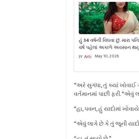
હું 34 વર્ષની વિધવા છું. મારા પતિ
વર્ષ પહેલાં અકાળે અવસાન થયું
હવે શ-રીર સુખની જંખના એટલ
May 10, 2026
BY
Arti
વધી ગઈ છે કે…
“અરે સુગંધા, તું ક્યાં ખોવા
વર્તમાનમાં પાછી ફરી. “એવું લ
“હા, પવન, હું યાદોમાં ખોવાય
“એવું લાગે છે કે તું જૂની ય
“હા, તું સાચો છે.”