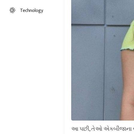
Technology
આ પછી, તેઓ એકબીજાના બેડર