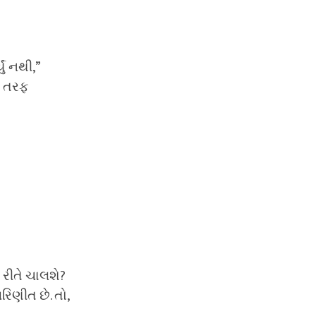
ું નથી,”
ણી તરફ
 રીતે ચાલશે?
રિણીત છે. તો,