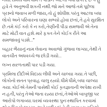
નથી. સમય ધીમે ધીમે તે પીડાને એટલી બધી ઢાંકી દે છે કે હું
હવે તે અનુભવી શકતી નથી. જો મને આજે તમે પૂછેલા
પ્રશ્નનો જવાબ મળી જાય, તો હું શોધીશ. પરંતુ આટલા બધા
લોકો અને પરિવારના ઘણા સભ્યો હોવા છતાં, તે હવે સુરક્ષિત
છે. તમે કંઈ કરો કે ન કરો, તેણીની પીડા સમજવી એ તેના
માટે મોટી વાત હશે. મારે ફક્ત તેને કોઈક રીતે આ
સમજાવવું પડશે…”
બહાર ભૈયાનું નામ લેવાના અવાજો ગુંજવા લાગ્યા, તેથી તે
વાતચીત અધવચ્ચે જ છોડી ગયો…
લગ્ન સરળતાથી પાર પડી ગયા.
પ્રમિલા દીદીએ વિદાય લીધી અને ચાલ્યા ગયા. તે પછી,
લોકોનો સતત પ્રવાહ ચાલુ રહ્યો. ધીમે ધીમે, બધા ચાલ્યા
ગયા. કોઈએ તેમની પાસેથી કોઈ કૃતજ્ઞતાની અપેક્ષા રાખી
ન હતી, પરંતુ તેઓ જતા રહ્યા છતાં, તેઓએ બાબુજી પર
આરોપો લગાવ્યા. ઘરમાં વ્યવસ્થા પુનઃસ્થાપિત કરવામાં