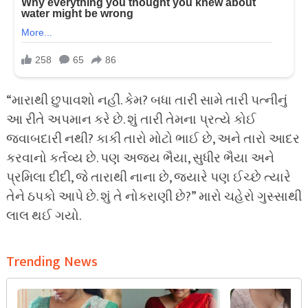
“મારાથી છુપાવશો નહીં. કેમ? બધા તારી સામે તારી પત્નીનું
આ રીતે અપમાન કરે છે. શું તારી તેમના પ્રત્યે કોઈ
જવાબદારી નથી? કાકી તારો મોટો ભાઈ છે, અને તારો આદર
કરવાનો કર્તવ્ય છે. પણ અજય ભૈયા, સુધીર ભૈયા અને
પ્રમિલા દીદી, જે તારાથી નાના છે, જ્યારે પણ ઈચ્છે ત્યારે
તેને ઠપકો આપે છે. શું તે નોકરાણી છે?” મારો ચહેરો ગુસ્સાથી
લાલ થઈ ગયો.
Trending News