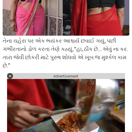
તેના ચહેરા પર એક ભયંકર આશ્ચર્ય છવાઈ ગયું, પછી
ગંભીરતાનો ડોળ કરતા તેણે કહ્યું, “હા, ઠીક છે… એવું ના કર.
તારા જેવી છોકરી માટે પુરુષ શોધવો એ ખૂબ જ મુશ્કેલ કામ
છે.”
Advertisement