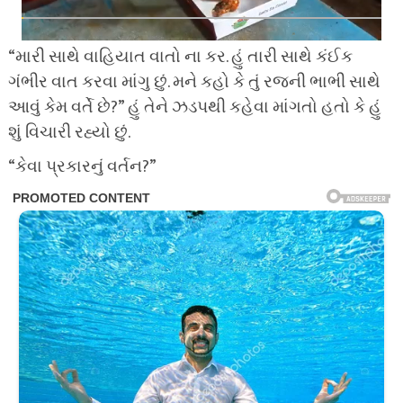
“મારી સાથે વાહિયાત વાતો ના કર. હું તારી સાથે કંઈક
ગંભીર વાત કરવા માંગુ છું. મને કહો કે તું રજની ભાભી સાથે
આવું કેમ વર્તે છે?” હું તેને ઝડપથી કહેવા માંગતો હતો કે હું
શું વિચારી રહ્યો છું.
“કેવા પ્રકારનું વર્તન?”