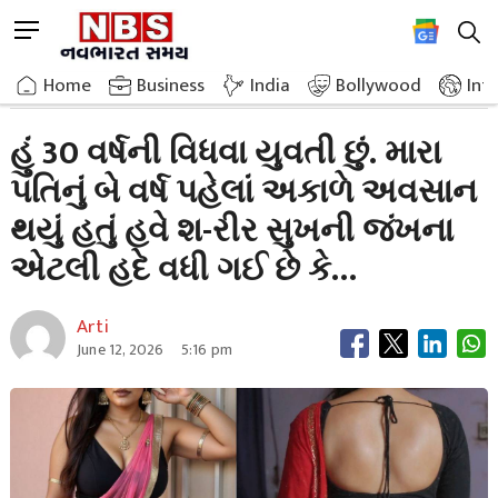
Skip
M
to
e
content
Home
Relationship
I Am A 30 Year Old Widow My Husband Passed 2
n
Home
»
Business
»
India
Bollywood
Int
u
B
હું 30 વર્ષની વિધવા યુવતી છું. મારા
u
પતિનું બે વર્ષ પહેલાં અકાળે અવસાન
t
t
થયું હતું હવે શ-રીર સુખની જંખના
o
n
એટલી હદે વધી ગઈ છે કે…
Arti
June 12, 2026
5:16 pm