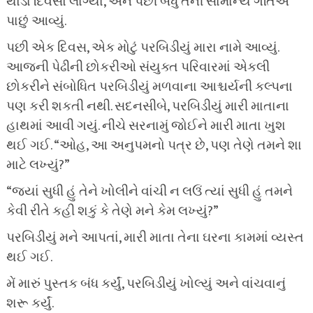
થોડા દિવસો લાગ્યા, અને પછી બધું તેની સામાન્ય ગતિએ
પાછું આવ્યું.
પછી એક દિવસ, એક મોટું પરબિડીયું મારા નામે આવ્યું.
આજની પેઢીની છોકરીઓ સંયુક્ત પરિવારમાં એકલી
છોકરીને સંબોધિત પરબિડીયું મળવાના આશ્ચર્યની કલ્પના
પણ કરી શકતી નથી. સદનસીબે, પરબિડીયું મારી માતાના
હાથમાં આવી ગયું. નીચે સરનામું જોઈને મારી માતા ખુશ
થઈ ગઈ. “ઓહ, આ અનુપમનો પત્ર છે, પણ તેણે તમને શા
માટે લખ્યું?”
“જ્યાં સુધી હું તેને ખોલીને વાંચી ન લઉં ત્યાં સુધી હું તમને
કેવી રીતે કહી શકું કે તેણે મને કેમ લખ્યું?”
પરબિડીયું મને આપતાં, મારી માતા તેના ઘરના કામમાં વ્યસ્ત
થઈ ગઈ.
મેં મારું પુસ્તક બંધ કર્યું, પરબિડીયું ખોલ્યું અને વાંચવાનું
શરૂ કર્યું.