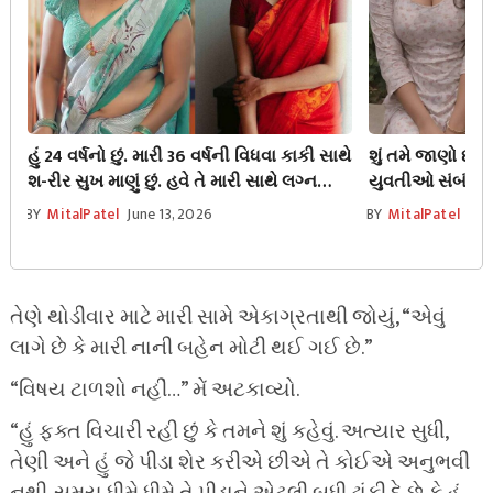
હું 24 વર્ષનો છું. મારી 36 વર્ષની વિધવા કાકી સાથે
શું તમે જાણો છો?
શ-રીર સુખ માણું છું. હવે તે મારી સાથે લગ્ન
યુવતીઓ સંબંધ બન
કરવા માંગે છે.
જાય છે
BY
MitalPatel
June 13, 2026
BY
MitalPatel
Jun
તેણે થોડીવાર માટે મારી સામે એકાગ્રતાથી જોયું, “એવું
લાગે છે કે મારી નાની બહેન મોટી થઈ ગઈ છે.”
“વિષય ટાળશો નહીં…” મેં અટકાવ્યો.
“હું ફક્ત વિચારી રહી છું કે તમને શું કહેવું. અત્યાર સુધી,
તેણી અને હું જે પીડા શેર કરીએ છીએ તે કોઈએ અનુભવી