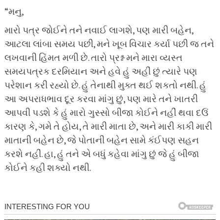
“મનુ,
મારો પત્ર જોઈને તને નવાઈ લાગશે, પણ મારી બહેન,
આટલા લાંબા સમય પછી, મને ખૂબ વિચાર કર્યા પછી જ તને
લખવાની હિંમત મળી છે. તારો પ્રશ્ન મને મારા વ્યસ્ત
સમયપત્રક દરમિયાન અને હવે હું અહીં છું ત્યારે પણ
પરેશાન કરી રહ્યો છે. હું તેનાથી મુક્ત થઈ શકતો નથી. હું
આ અપરાધભાવ દૂર કરવા માંગુ છું, પણ મારે તને ખાતરી
આપવી પડશે કે હું મારો ગુસ્સો બીજા કોઈને નહીં થવા દઉં
કારણ કે, ગમે તે હોય, તે મારી માતા છે, અને મારી કાકી મારી
માતાની બહેન છે, જે પોતાની બહેન સામે કંઈપણ સહન
કરશે નહીં. હા, હું તને એ બધું કહેવા માંગુ છું જે હું બીજા
કોઈને કહી શક્યો નથી.