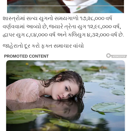
શાસ્ત્રોમાં સત્ય યુગનો સમયગાળો ૧૭,૨૮,૦૦૦ વર્ષ
વર્ણવવામાં આવ્યો છે, જ્યારે ત્રેતા યુગ ૧૨,૯૬,૦૦૦ વર્ષ,
દ્વાપર યુગ ૮,૬૪,૦૦૦ વર્ષ અને કલિયુગ ૪,૩૨,૦૦૦ વર્ષ છે.
જાહેરાતો દૂર કરો ફક્ત સમાચાર વાંચો