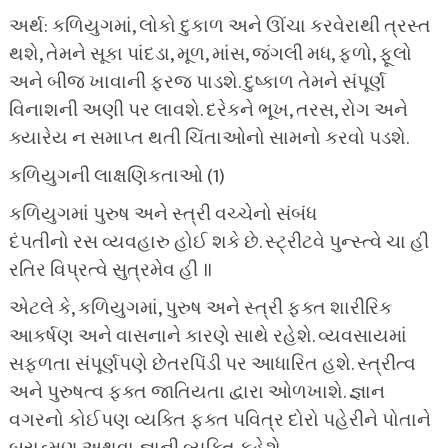
અર્થ: કળિયુગમાં, લોકો દુકાળ અને ઊંચા કરવેરાથી ત્રસ્ત
થશે, તેમને સૂકા પાંદડા, મૂળ, માંસ, જંગલી મધ, ફળો, ફૂલો
અને બીજ ખાવાની ફરજ પાડશે. દુષ્કાળ તેમને સંપૂર્ણ
વિનાશની અણી પર લાવશે. દરેકને ભૂખ, તરસ, રોગ અને
ક્યારેય ન સમાપ્ત થતી ચિંતાઓનો સામનો કરવો પડશે.
કળિયુગની લાક્ષણિકતાઓ (1)
કળિયુગમાં પુરુષ અને સ્ત્રી વચ્ચેનો સંબંધ
દંપતીનો રસ વ્યવહારુ હોઈ શકે છે. સ્ટ્રીટવે પુન્સ્ત્વે ચા હી
રતિર વિપ્રત્વે સુત્રમેવ હી ॥
એટલે કે, કળિયુગમાં, પુરુષ અને સ્ત્રી ફક્ત શારીરિક
આકર્ષણ અને વાસનાને કારણે સાથે રહેશે. વ્યવસાયમાં
સફળતા સંપૂર્ણપણે છેતરપિંડી પર આધારિત હશે. સ્ત્રીત્વ
અને પુરુષત્વ ફક્ત જાતિયતા દ્વારા ઓળખાશે. જ્ઞાન
વગરનો કોઈપણ વ્યક્તિ ફક્ત પવિત્ર દોરો પહેરીને પોતાને