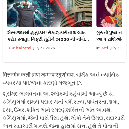
શેરબજારમાં હાહાકાર! રોકાણકારોના ₹4 લાખ
ગુરુનો પુષ્ય નક્ષત
કરોડ સ્વાહા, નિફ્ટી તૂટીને 24000 ની નીચે
આ 4 રાશિઓનું વ
બંધ.
અનેક રસ્તા!
BY
MitalPatel
July 22, 2026
BY
Arti
July 21, 20
वित्तनमेव कलौ न्राण जन्माचारगुणोदयः. ધાર્મિક અને ન્યાયિક
વ્યવસ્થા પાછળના કારણો મજબૂત છે.
શ્રીમદ્ ભાગવતના આ શ્લોકમાં કહેવામાં આવ્યું છે કે,
કળિયુગમાં સમય પસાર થતાં ધર્મ, સત્ય, પવિત્રતા, ક્ષમા,
દયા, ઉંમર, શક્તિ અને સ્મરણશક્તિનો અંત આવશે.
કળિયુગમાં, જેની પાસે પૈસા હશે, લોકો તેને ઉમદા, સદાચારી
અને સદાચારી માનશે. જેના હાથમાં સત્તા હશે તે પોતાની