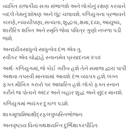
વ્યક્તિ રાજકીય સત્તા સંભાળશે અને લોકોનું રક્ષણ કરવાને
બદલે તેમનું શોષણ અને લૂંટ ચલાવશે. કળિયુગના પ્રભાવને
કારણે, ન્યાયીપણા, સત્યતા, શુદ્ધતા, ક્ષમા, દયા, આયુષ્ય,
શારીરિક શક્તિ અને સ્મૃતિ જેવા પવિત્ર ગુણો નબળા પડી
જશે.
અનધ્યૈવસાધુત્વે સાધુત્વેવ દંભ એવ તુ.
સ્વીકર એવ ચોદ્વાહે સ્નાનમેવ પ્રસાદનમ ॥૫॥
અર્થ: કળિયુગમાં, જે કોઈ ગરીબ હશે તેને સમાજ દ્વારા પાપી
અથવા તપસ્વી માનવામાં આવશે. દંભ વ્યાપક હશે. લગ્ન
ફક્ત મૌખિક કરારો પર આધારિત હશે. લોકો ફક્ત સ્નાન
કરીને જ પોતાને અંદર અને બહાર શુદ્ધ અને સુંદર માનશે.
કળિયુગમાં ભયંકર દુકાળ પડશે.
શાકમૂલામિષાક્ષૌદ્રફલપુષ્પસ્તિભોજન:
અનવૃષ્ટાય વિનાંગથક્ષયન્તિ દુર્ભિક્ષાકરપીડિત: