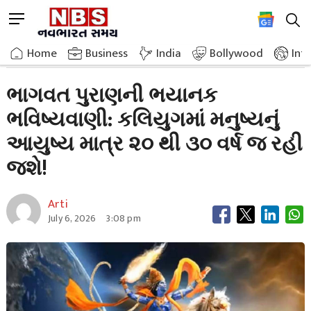
Skip
M
to
e
content
Home
Astrology
Horrible Prediction Of Bhagwat Purana
n
Home
»
Business
»
India
Bollywood
Int
u
B
ભાગવત પુરાણની ભયાનક
u
ભવિષ્યવાણી: કલિયુગમાં મનુષ્યનું
t
t
આયુષ્ય માત્ર ૨૦ થી ૩૦ વર્ષ જ રહી
o
n
જશે!
Arti
July 6, 2026
3:08 pm