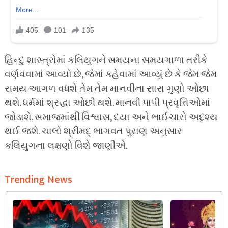
હિન્દુ શાસ્ત્રોમાં કલિયુગને સમયના સમયગાળા તરીકે
વર્ણવવામાં આવ્યો છે, જેમાં કહેવામાં આવ્યું છે કે જેમ જેમ
સમય આગળ વધશે તેમ તેમ માનવીના સારા ગુણો ઓછા
થશે. ધર્મમાં શ્રદ્ધા ઓછી થશે. માનવી પાપી પ્રવૃત્તિઓમાં
જોડાશે. સમાજમાંથી વિશ્વાસ, દયા અને ભાઈચારો અદૃશ્ય
થઈ જશે. ચાલો શ્રીમદ્ ભાગવત પુરાણ અનુસાર
કલિયુગના લક્ષણો વિશે જાણીએ.
Trending News