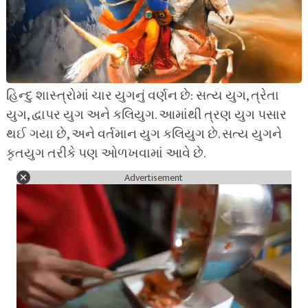
હિન્દુ શાસ્ત્રોમાં ચાર યુગનું વર્ણન છે: સત્ય યુગ, ત્રેતા
યુગ, દ્વાપર યુગ અને કલિયુગ. આમાંથી ત્રણ યુગ પસાર
થઈ ગયા છે, અને વર્તમાન યુગ કલિયુગ છે. સત્ય યુગને
કૃતયુગ તરીકે પણ ઓળખવામાં આવે છે.
Advertisement