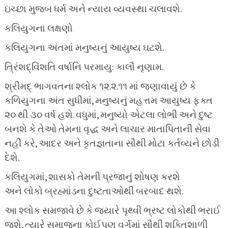
ઇચ્છા મુજબ ધર્મ અને ન્યાય વ્યવસ્થા ચલાવશે.
કલિયુગના લક્ષણો
કલિયુગના અંતમાં મનુષ્યનું આયુષ્ય ઘટશે.
ત્રિંશદ્વિંશતિ વર્ષાનિ પરમાયુ: કાલૌ નૃણામ.
શ્રીમદ્ ભાગવતના શ્લોક ૧૨.૨.૧૧ માં જણાવાયું છે કે
કળિયુગના અંત સુધીમાં, મનુષ્યનું મહત્તમ આયુષ્ય ફક્ત
૨૦ થી ૩૦ વર્ષ હશે. વધુમાં, મનુષ્યો એટલા લોભી અને દુષ્ટ
બનશે કે તેઓ તેમના વૃદ્ધ અને લાચાર માતાપિતાની સેવા
નહીં કરે, આદર અને કૃતજ્ઞતાના સૌથી મોટા કર્તવ્યને છોડી
દેશે.
કલિયુગમાં, શાસકો તેમની પ્રજાનું શોષણ કરશે
અને લોકો બ્રહ્માંડના દુષ્ટતાઓથી બરબાદ થશે.
આ શ્લોક સમજાવે છે કે જ્યારે પૃથ્વી ભ્રષ્ટ લોકોથી ભરાઈ
જશે, ત્યારે સમાજના કોઈપણ વર્ગમાં સૌથી શક્તિશાળી