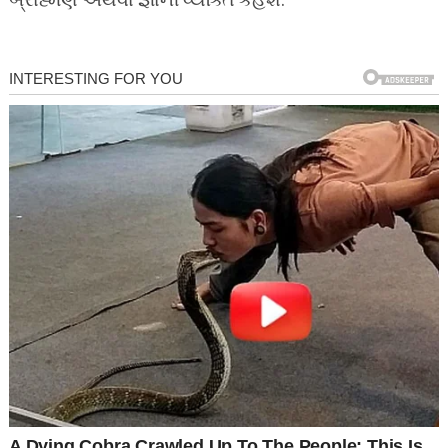
બ્રાહ્મણ અથવા જ્ઞાની વ્યક્તિ કહેશે.