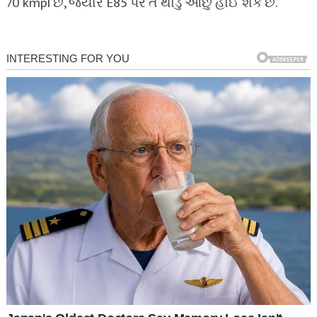
70 kmpl છે, જ્યારે E85 પર તે થોડું ઓછું હોઈ શકે છે.