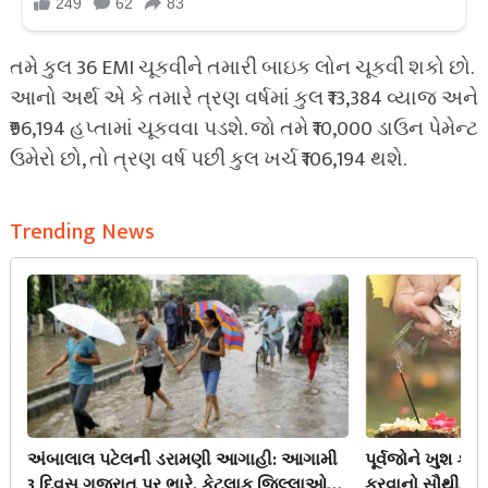
તમે કુલ 36 EMI ચૂકવીને તમારી બાઇક લોન ચૂકવી શકો છો.
આનો અર્થ એ કે તમારે ત્રણ વર્ષમાં કુલ ₹13,384 વ્યાજ અને
₹96,194 હપ્તામાં ચૂકવવા પડશે. જો તમે ₹10,000 ડાઉન પેમેન્ટ
ઉમેરો છો, તો ત્રણ વર્ષ પછી કુલ ખર્ચ ₹106,194 થશે.
Trending News
અંબાલાલ પટેલની ડરામણી આગાહી: આગામી
પૂર્વજોને ખુશ કર
3 દિવસ ગુજરાત પર ભારે, કેટલાક જિલ્લાઓમાં
કરવાનો સૌથી મોટ