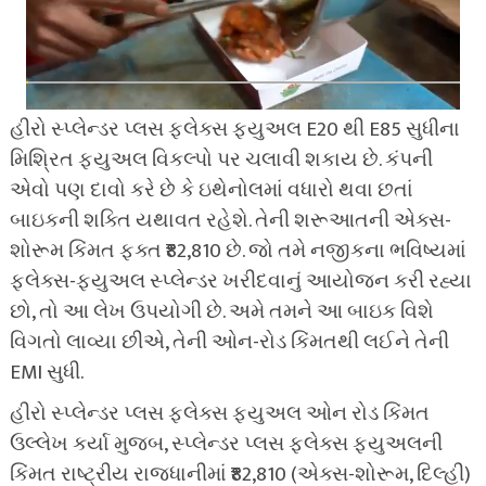
હીરો સ્પ્લેન્ડર પ્લસ ફ્લેક્સ ફ્યુઅલ E20 થી E85 સુધીના
મિશ્રિત ફ્યુઅલ વિકલ્પો પર ચલાવી શકાય છે. કંપની
એવો પણ દાવો કરે છે કે ઇથેનોલમાં વધારો થવા છતાં
બાઇકની શક્તિ યથાવત રહેશે. તેની શરૂઆતની એક્સ-
શોરૂમ કિંમત ફક્ત ₹82,810 છે. જો તમે નજીકના ભવિષ્યમાં
ફ્લેક્સ-ફ્યુઅલ સ્પ્લેન્ડર ખરીદવાનું આયોજન કરી રહ્યા
છો, તો આ લેખ ઉપયોગી છે. અમે તમને આ બાઇક વિશે
વિગતો લાવ્યા છીએ, તેની ઓન-રોડ કિંમતથી લઈને તેની
EMI સુધી.
હીરો સ્પ્લેન્ડર પ્લસ ફ્લેક્સ ફ્યુઅલ ઓન રોડ કિંમત
ઉલ્લેખ કર્યા મુજબ, સ્પ્લેન્ડર પ્લસ ફ્લેક્સ ફ્યુઅલની
કિંમત રાષ્ટ્રીય રાજધાનીમાં ₹82,810 (એક્સ-શોરૂમ, દિલ્હી)