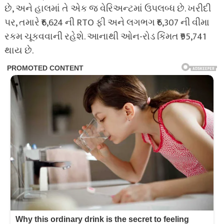
છે, અને હાલમાં તે એક જ વેરિઅન્ટમાં ઉપલબ્ધ છે. ખરીદી
પર, તમારે ₹6,624 ની RTO ફી અને લગભગ ₹6,307 ની વીમા
રકમ ચૂકવવાની રહેશે. આનાથી ઓન-રોડ કિંમત ₹95,741
થાય છે.