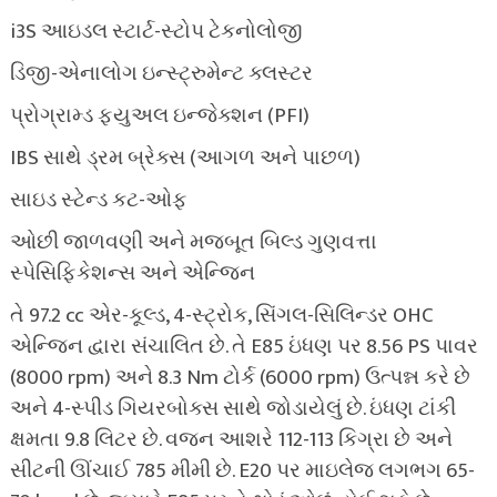
i3S આઇડલ સ્ટાર્ટ-સ્ટોપ ટેકનોલોજી
ડિજી-એનાલોગ ઇન્સ્ટ્રુમેન્ટ ક્લસ્ટર
પ્રોગ્રામ્ડ ફ્યુઅલ ઇન્જેક્શન (PFI)
IBS સાથે ડ્રમ બ્રેક્સ (આગળ અને પાછળ)
સાઇડ સ્ટેન્ડ કટ-ઓફ
ઓછી જાળવણી અને મજબૂત બિલ્ડ ગુણવત્તા
સ્પેસિફિકેશન્સ અને એન્જિન
તે 97.2 cc એર-કૂલ્ડ, 4-સ્ટ્રોક, સિંગલ-સિલિન્ડર OHC
એન્જિન દ્વારા સંચાલિત છે. તે E85 ઇંધણ પર 8.56 PS પાવર
(8000 rpm) અને 8.3 Nm ટોર્ક (6000 rpm) ઉત્પન્ન કરે છે
અને 4-સ્પીડ ગિયરબોક્સ સાથે જોડાયેલું છે. ઇંધણ ટાંકી
ક્ષમતા 9.8 લિટર છે. વજન આશરે 112-113 કિગ્રા છે અને
સીટની ઊંચાઈ 785 મીમી છે. E20 પર માઇલેજ લગભગ 65-