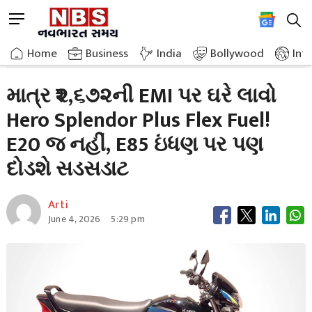
Skip
M
to
e
content
Home
Auto
Bring Home Hero Splendor Plus Flex Fuel At An Emi
n
Home
»
»
Business
India
Bollywood
Int
u
B
માત્ર ₹૨,૬૭૨ની EMI પર ઘરે લાવો
u
Hero Splendor Plus Flex Fuel!
t
t
E20 જ નહીં, E85 ઇંધણ પર પણ
o
n
દોડશે સડસડાટ
Arti
June 4, 2026
5:29 pm