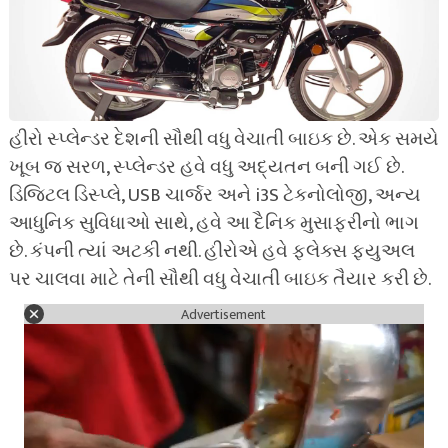
હીરો સ્પ્લેન્ડર દેશની સૌથી વધુ વેચાતી બાઇક છે. એક સમયે
ખૂબ જ સરળ, સ્પ્લેન્ડર હવે વધુ અદ્યતન બની ગઈ છે.
ડિજિટલ ડિસ્પ્લે, USB ચાર્જર અને i3S ટેકનોલોજી, અન્ય
આધુનિક સુવિધાઓ સાથે, હવે આ દૈનિક મુસાફરીનો ભાગ
છે. કંપની ત્યાં અટકી નથી. હીરોએ હવે ફ્લેક્સ ફ્યુઅલ
પર ચાલવા માટે તેની સૌથી વધુ વેચાતી બાઇક તૈયાર કરી છે.
Advertisement