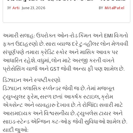
પૂરની સ્થિતિ સર્જાવાની ચેતવણી!
આ રહસ્યો તમારું
BY
Arti
June 23, 2026
BY
MitalPatel
Jun
અમારી સલાહ: ઉપરોક્ત ઓન-રોડ કિંમત અને EMI વિગતો
ફક્ત ઉદાહરણો છે. સારા વ્યાજ દરે ટુ-વ્હીલર લોન મેળવવી
સંપૂર્ણપણે તમારા ક્રેડિટ સ્કોર અને માસિક આવક પર
આધારિત રહેશે. વધુમાં, લોન માટે અરજી કરતી વખતે
પ્રોસેસિંગ ચાર્જ અને GST જેવી અન્ય ફી પણ શામેલ છે.
ડિઝાઇન અને સ્પષ્ટીકરણો
ડિઝાઇન ક્લાસિક સ્પ્લેન્ડર જેવી જ છે. તેમાં મજબૂત
ટ્યુબ્યુલર ફ્રેમ, સરળ છતાં આકર્ષક સ્ટાઇલ, ક્રોમ
એક્સેન્ટ અને વ્યવહારુ દેખાવ છે. તે રોજિંદા સવારી માટે
આરામદાયક અને વિશ્વસનીય છે. ટ્યુબલેસ ટાયર અને
સાઇડ-સ્ટેન્ડ એન્જિન કટ-ઓફ જેવી સુવિધાઓ શામેલ છે.
યાદી જુઓ: