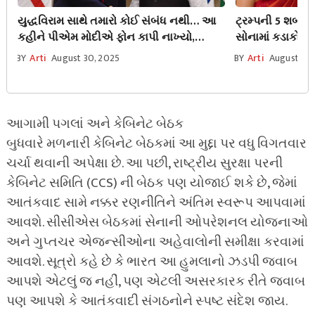
યુદ્ધવિરામ સાથે તમારો કોઈ સંબંધ નથી… આ
ટ્રમ્પની 5 શબ્દો
કહીને પીએમ મોદીએ ફોન કાપી નાખ્યો,
સોનામાં કડાકો, ભા
ટ્રમ્પના અહંકારને ઠેસ પહોંચી!
સસ્તું થશે?
BY
Arti
August 30, 2025
BY
Arti
August 13,
આગામી પગલાં અને કેબિનેટ બેઠક
બુધવારે મળનારી કેબિનેટ બેઠકમાં આ મુદ્દા પર વધુ વિગતવાર
ચર્ચા થવાની અપેક્ષા છે. આ પછી, રાષ્ટ્રીય સુરક્ષા પરની
કેબિનેટ સમિતિ (CCS) ની બેઠક પણ યોજાઈ શકે છે, જેમાં
આતંકવાદ સામે નક્કર રણનીતિને અંતિમ સ્વરૂપ આપવામાં
આવશે. સીસીએસ બેઠકમાં સેનાની ઓપરેશનલ યોજનાઓ
અને ગુપ્તચર એજન્સીઓના અહેવાલોની સમીક્ષા કરવામાં
આવશે. સૂત્રો કહે છે કે ભારત આ હુમલાનો ઝડપી જવાબ
આપશે એટલું જ નહીં, પણ એટલી અસરકારક રીતે જવાબ
પણ આપશે કે આતંકવાદી સંગઠનોને સ્પષ્ટ સંદેશ જાય.