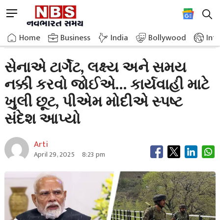
Skip
M
to
e
content
Home
Breaking News
Army Should Decide The Method Target And Time
n
Home
»
Business
»
India
Bollywood
Int
u
B
સેનાએ ટાર્ગેટ, લક્ષ્ય અને સમય
u
નક્કી કરવો જોઈએ… કાર્યવાહી માટે
t
t
ખુલી છૂટ, પીએમ મોદીએ સ્પષ્ટ
o
n
સંદેશ આપ્યો
Arti
April 29, 2025
8:23 pm