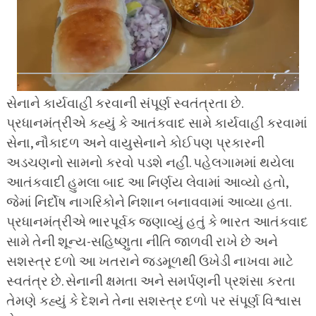
સેનાને કાર્યવાહી કરવાની સંપૂર્ણ સ્વતંત્રતા છે.
પ્રધાનમંત્રીએ કહ્યું કે આતંકવાદ સામે કાર્યવાહી કરવામાં
સેના, નૌકાદળ અને વાયુસેનાને કોઈપણ પ્રકારની
અડચણનો સામનો કરવો પડશે નહીં. પહેલગામમાં થયેલા
આતંકવાદી હુમલા બાદ આ નિર્ણય લેવામાં આવ્યો હતો,
જેમાં નિર્દોષ નાગરિકોને નિશાન બનાવવામાં આવ્યા હતા.
પ્રધાનમંત્રીએ ભારપૂર્વક જણાવ્યું હતું કે ભારત આતંકવાદ
સામે તેની શૂન્ય-સહિષ્ણુતા નીતિ જાળવી રાખે છે અને
સશસ્ત્ર દળો આ ખતરાને જડમૂળથી ઉખેડી નાખવા માટે
સ્વતંત્ર છે. સેનાની ક્ષમતા અને સમર્પણની પ્રશંસા કરતા
તેમણે કહ્યું કે દેશને તેના સશસ્ત્ર દળો પર સંપૂર્ણ વિશ્વાસ