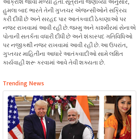
આક્રોશ જોવા મળ્યો હતો. સૂત્રોના જણાવ્યા અનુસાર,
હુમલા બાદ ભારતે તેની ગુપ્તચર એજન્સીઓને સક્રિય
કરી દીધી છે અને સરહદ પાર આતંકવાદી ઠેકાણાઓ પર
નજર રાખવામાં આવી રહી છે. જમ્મુ અને કાશ્મીરમાં સેનાએ
પોતાની સતર્કતા વધારી દીધી છે અને શંકાસ્પદ ગતિવિધિઓ
પર નજીકથી નજર રાખવામાં આવી રહી છે. આ ઉપરાંત,
ગુપ્તચર માહિતીના આધારે આતંકવાદીઓ સામે લક્ષિત
કાર્યવાહી શરૂ કરવામાં આવે તેવી શક્યતા છે.
Trending News