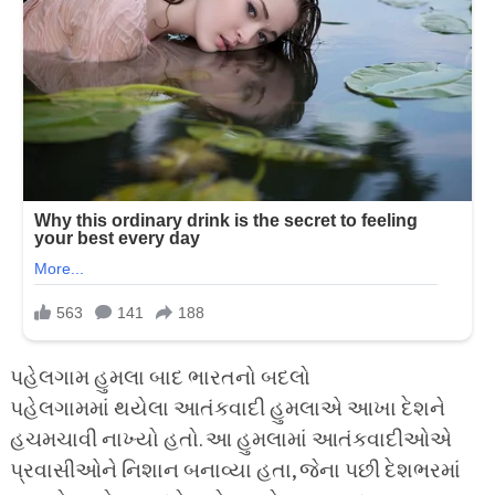
પહેલગામ હુમલા બાદ ભારતનો બદલો
પહેલગામમાં થયેલા આતંકવાદી હુમલાએ આખા દેશને
હચમચાવી નાખ્યો હતો. આ હુમલામાં આતંકવાદીઓએ
પ્રવાસીઓને નિશાન બનાવ્યા હતા, જેના પછી દેશભરમાં