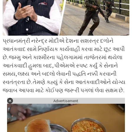
પ્રધાનમંત્રી નરેન્દ્ર મોદીએ દેશના સશસ્ત્ર દળોને
આતંકવાદ સામે નિર્ણાયક કાર્યવાહી કરવા માટે છૂટ આપી
છે. જમ્મુ અને કાશ્મીરના પહેલગામમાં તાજેતરમાં થયેલા
આતંકવાદી હુમલા બાદ, પીએમએ સ્પષ્ટ કર્યું કે સેનાને
સમય, લક્ષ્ય અને બદલો લેવાની પદ્ધતિ નક્કી કરવાની
સ્વતંત્રતા છે. તેમણે કહ્યું કે સેના આતંકવાદીઓને યોગ્ય
જવાબ આપવા માટે કોઈપણ જરૂરી પગલાં લેવા સક્ષમ છે.
Advertisement