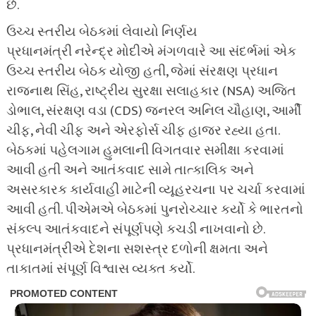
છે.
ઉચ્ચ સ્તરીય બેઠકમાં લેવાયો નિર્ણય
પ્રધાનમંત્રી નરેન્દ્ર મોદીએ મંગળવારે આ સંદર્ભમાં એક
ઉચ્ચ સ્તરીય બેઠક યોજી હતી, જેમાં સંરક્ષણ પ્રધાન
રાજનાથ સિંહ, રાષ્ટ્રીય સુરક્ષા સલાહકાર (NSA) અજિત
ડોભાલ, સંરક્ષણ વડા (CDS) જનરલ અનિલ ચૌહાણ, આર્મી
ચીફ, નેવી ચીફ અને એરફોર્સ ચીફ હાજર રહ્યા હતા.
બેઠકમાં પહેલગામ હુમલાની વિગતવાર સમીક્ષા કરવામાં
આવી હતી અને આતંકવાદ સામે તાત્કાલિક અને
અસરકારક કાર્યવાહી માટેની વ્યૂહરચના પર ચર્ચા કરવામાં
આવી હતી. પીએમએ બેઠકમાં પુનરોચ્ચાર કર્યો કે ભારતનો
સંકલ્પ આતંકવાદને સંપૂર્ણપણે કચડી નાખવાનો છે.
પ્રધાનમંત્રીએ દેશના સશસ્ત્ર દળોની ક્ષમતા અને
તાકાતમાં સંપૂર્ણ વિશ્વાસ વ્યક્ત કર્યો.