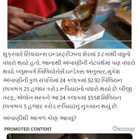
શુક્રવારે રિલાયન્સ ઇન્ડસ્ટ્રીઝના શેરમાં 3 ટકાથી વધુનો
વધારો થયો હતો. આનાથી અંબાણીની નેટવર્થમાં પણ વધારો
થયો. બ્લૂમબર્ગ બિલિયોનેર્સ ઇન્ડેક્સ અનુસાર, મુકેશ
અંબાણીની કુલ સંપત્તિમાં 24 કલાકમાં $2.92 બિલિયન
(લગભગ 25 હજાર કરોડ રૂપિયા)નો વધારો થયો છે. બીજી
તરફ, એલોન મસ્કને આ 24 કલાકમાં $558 મિલિયન
(લગભગ 5 હજાર કરોડ રૂપિયા)નું નુકસાન થયું છે.
અંબાણીથી આગળ કોણ આવ્યું?