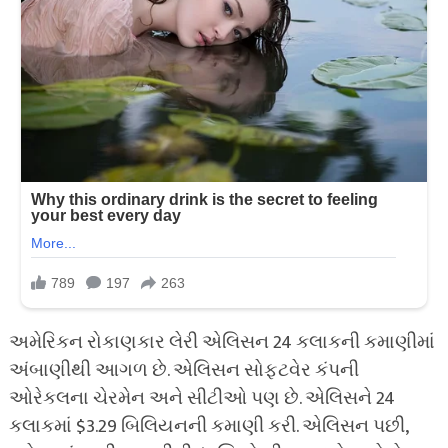
અમેરિકન રોકાણકાર લેરી એલિસન 24 કલાકની કમાણીમાં
અંબાણીથી આગળ છે. એલિસન સોફ્ટવેર કંપની
ઓરેકલના ચેરમેન અને સીટીઓ પણ છે. એલિસને 24
કલાકમાં $3.29 બિલિયનની કમાણી કરી. એલિસન પછી,