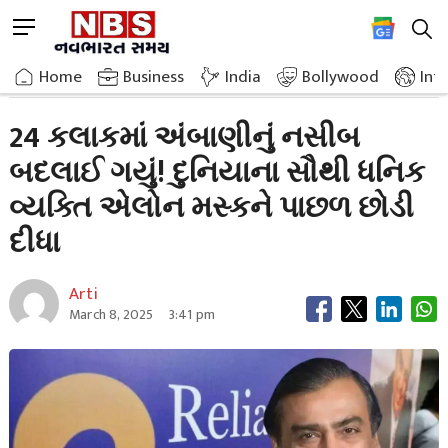
Skip
M
to
e
content
Home
Breaking News
Ambanis Fortune Changed In 24 Hours Elon Musk Left Behind
n
Home
»
Business
»
India
Bollywood
Int
u
B
24 કલાકમાં અંબાણીનું નસીબ
u
બદલાઈ ગયું! દુનિયાના સૌથી ધનિક
t
t
વ્યક્તિ એલોન મસ્કને પાછળ છોડી
o
n
દીધા
Arti
March 8, 2025
3:41 pm