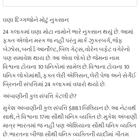
ઘણા દિગ્ગજોને મોટું નુકસાન
24 કલાકમાં ઘણા મોટા નામોને ભારે નુકસાન થયું છે. આમાં
ફક્ત એલોન મસ્ક જ નહીં પરંતુ માર્ક ઝુકરબર્ગ, જેફ
બેઝોસ, બર્નાર્ડ આર્નોલ્ટ, બિલ ગેટ્સ, વોરેન બફેટ વગેરેનો
પણ સમાવેશ થાય છે. આ એવા લોકો છે જેમના નામ
વિશ્વના ટોચના 10 ધનિકોમાં સામેલ છે. વિશ્વના ટોચના 10
ધનિક લોકોમાંથી, ફક્ત લેરી એલિસન, લેરી પેજ અને સેર્ગેઈ
બ્રિનની સંપત્તિમાં 24 કલાકમાં વધારો થયો છે.
અંબાણીની કુલ સંપત્તિ કેટલી છે?
મુકેશ અંબાણીની કુલ સંપત્તિ $88.1 બિલિયન છે. આ નેટવર્થ
સાથે, તે વિશ્વના 17મા સૌથી ધનિક વ્યક્તિ છે. મુકેશ અંબાણી
માત્ર ભારતમાં જ નહીં પણ એશિયાના સૌથી ધનિક વ્યક્તિ
છે. ભારતના બીજા સૌથી ધનિક વ્યક્તિની યાદીમાં ગૌતમ