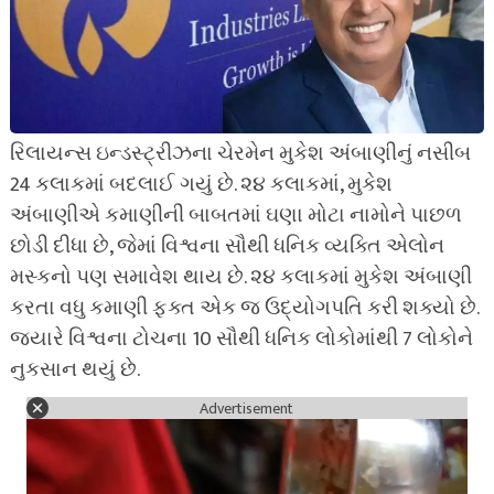
રિલાયન્સ ઇન્ડસ્ટ્રીઝના ચેરમેન મુકેશ અંબાણીનું નસીબ
24 કલાકમાં બદલાઈ ગયું છે. ૨૪ કલાકમાં, મુકેશ
અંબાણીએ કમાણીની બાબતમાં ઘણા મોટા નામોને પાછળ
છોડી દીધા છે, જેમાં વિશ્વના સૌથી ધનિક વ્યક્તિ એલોન
મસ્કનો પણ સમાવેશ થાય છે. ૨૪ કલાકમાં મુકેશ અંબાણી
કરતા વધુ કમાણી ફક્ત એક જ ઉદ્યોગપતિ કરી શક્યો છે.
જ્યારે વિશ્વના ટોચના 10 સૌથી ધનિક લોકોમાંથી 7 લોકોને
નુકસાન થયું છે.
Advertisement