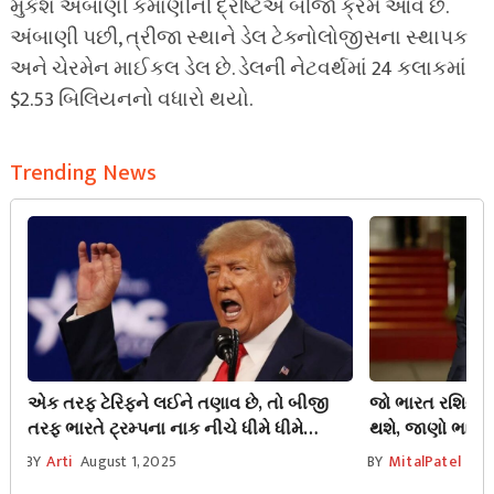
મુકેશ અંબાણી કમાણીની દ્રષ્ટિએ બીજા ક્રમે આવે છે.
અંબાણી પછી, ત્રીજા સ્થાને ડેલ ટેક્નોલોજીસના સ્થાપક
અને ચેરમેન માઈકલ ડેલ છે. ડેલની નેટવર્થમાં 24 કલાકમાં
$2.53 બિલિયનનો વધારો થયો.
Trending News
એક તરફ ટેરિફને લઈને તણાવ છે, તો બીજી
જો ભારત રશિયા પા
તરફ ભારતે ટ્રમ્પના નાક નીચે ધીમે ધીમે
થશે, જાણો ભારત 
અમેરિકામાં એક મોટી ‘રમત’ રમી
રહ્યું છે?
BY
Arti
August 1, 2025
BY
MitalPatel
Aug