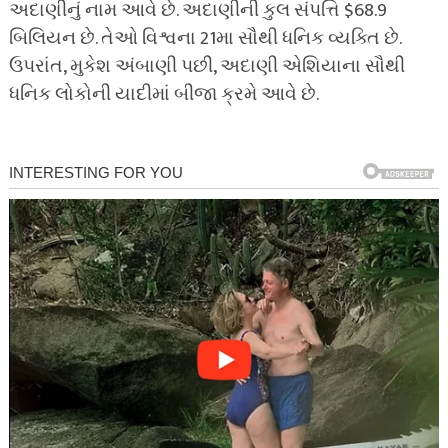
અદાણીનું નામ આવે છે. અદાણીની કુલ સંપત્તિ $68.9
બિલિયન છે. તેઓ વિશ્વના 21મા સૌથી ધનિક વ્યક્તિ છે.
ઉપરાંત, મુકેશ અંબાણી પછી, અદાણી એશિયાના સૌથી
ધનિક લોકોની યાદીમાં બીજા ક્રમે આવે છે.