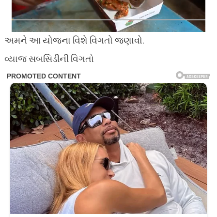
અમને આ યોજના વિશે વિગતો જણાવો.
વ્યાજ સબસિડીની વિગતો