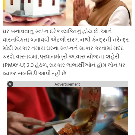
ઘર બનાવવાનું સ્વપ્ન દરેક વ્યક્તિનું હોય છે. આને
વાસ્તવિકતા બનાવવી એટલી સરળ નથી. કેન્દ્રની નરેન્દ્ર
મોદી સરકાર તમારા ઘરના સ્વપ્નને સાકાર કરવામાં મદદ
કરશે. વાસ્તવમાં, પ્રધાનમંત્રી આવાસ યોજના-શહેરી
(PMAY-U) 2.0 હેઠળ, સરકાર લાભાર્થીઓને હોમ લોન પર
વ્યાજ સબસિડી આપી રહી છે.
Advertisement