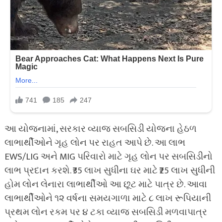
આ યોજનામાં, સરકાર વ્યાજ સબસિડી યોજના હેઠળ
લાભાર્થીઓને ગૃહ લોન પર રાહત આપે છે. આ લાભ
EWS/LIG અને MIG પરિવારો માટે ગૃહ લોન પર સબસિડીનો
લાભ પ્રદાન કરશે. ₹35 લાખ સુધીના ઘર માટે ₹25 લાખ સુધીની
હોમ લોન લેનારા લાભાર્થીઓ આ છૂટ માટે પાત્ર છે. આવા
લાભાર્થીઓને ૧૨ વર્ષના સમયગાળા માટે ૮ લાખ રૂપિયાની
પ્રથમ લોન રકમ પર ૪ ટકા વ્યાજ સબસિડી મળવાપાત્ર