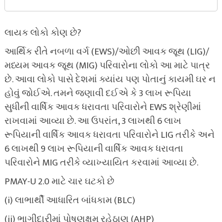
લાયક લોકો કોણ છે?
આર્થિક રીતે નબળા વર્ગ (EWS)/ઓછી આવક જૂથ (LIG)/
મધ્યમ આવક જૂથ (MIG) પરિવારોના લોકો આ માટે પાત્ર
છે. આવા લોકો પાસે દેશમાં ક્યાંય પણ પોતાનું કાયમી ઘર ન
હોવું જોઈએ. તમને જણાવી દઈએ કે 3 લાખ રૂપિયા
સુધીની વાર્ષિક આવક ધરાવતા પરિવારોને EWS શ્રેણીમાં
રાખવામાં આવ્યા છે. આ ઉપરાંત, 3 લાખથી 6 લાખ
રૂપિયાની વાર્ષિક આવક ધરાવતા પરિવારોને LIG તરીકે અને
6 લાખથી 9 લાખ રૂપિયાની વાર્ષિક આવક ધરાવતા
પરિવારોને MIG તરીકે વ્યાખ્યાયિત કરવામાં આવ્યા છે.
PMAY-U 2.0 માટે ચાર ઘટકો છે
(i) લાભાર્થી આધારિત બાંધકામ (BLC)
(ii) ભાગીદારીમાં પોષણક્ષમ રહેઠાણ (AHP)