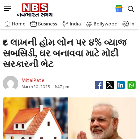
Skip
M
to
e
content
Home
Business
4 Interest Subsidy On Home Loan
n
Home
»
»
Business
India
Bollywood
Int
u
B
₹૮ લાખની હોમ લોન પર ૪% વ્યાજ
u
સબસિડી, ઘર બનાવવા માટે મોદી
t
t
સરકારની ભેટ
o
n
MitalPatel
March 30, 2025
1:47 pm