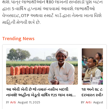
થશે. પાત્ર લાભાર્થીઓને ₹1.80 લાખની સબસિડી પુશ બટન
દ્વારા 5-વાર્ષિક હપ્તામાં આપવામાં આવશે. લાભાર્થીઓ
વેબસાઇટ, OTP અથવા સ્માર્ટ કાર્ડ દ્વારા તેમના ખાતા વિશે
માહિતી મેળવી શકે છે.
Trending News
આ એવી ખેતી છે જે તમારું નસીબ બદલી
૧૨ અને ૨૮ ટકાના
નાખશે! અહીંના ખેડૂતો વાર્ષિક ₹25 લાખ કમાય
દરખાસ્ત સ્વીકાર
છે
રાહત મળશે
BY
Arti
August 11, 2025
BY
Arti
August 21,