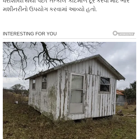
ધરાશાયી થયા પછી ‘તત્કાલ’ કાટમાળ દૂર કરવા માટે ભારે
મશીનરીનો ઉપયોગ કરવામાં આવ્યો હતો.