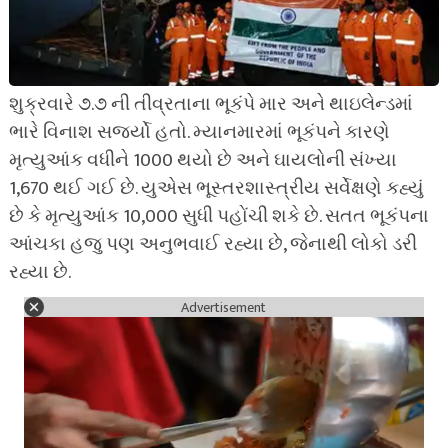
શુક્રવારે ૭.૭ ની તીવ્રતાના ભૂકંપે માર અને થાઇલેન્ડમાં
ભારે વિનાશ સર્જ્યો હતો. મ્યાનમારમાં ભૂકંપને કારણે
મૃત્યુઆંક વધીને 1000 થયો છે અને ઘાયલોની સંખ્યા
1,670 થઈ ગઈ છે. યુએસ ભૂસ્તરશાસ્ત્રીય સર્વેક્ષણે કહ્યું
છે કે મૃત્યુઆંક 10,000 સુધી પહોંચી શકે છે. સતત ભૂકંપના
આંચકા હજુ પણ અનુભવાઈ રહ્યા છે, જેનાથી લોકો ડરી
રહ્યા છે.
Advertisement