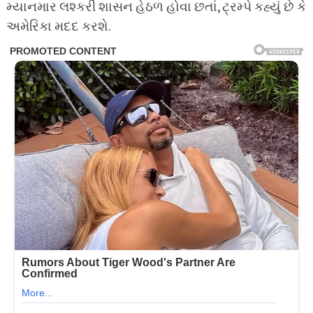
મ્યાનમાર લશ્કરી શાસન હેઠળ હોવા છતાં, ટ્રમ્પે કહ્યું છે કે
અમેરિકા મદદ કરશે.