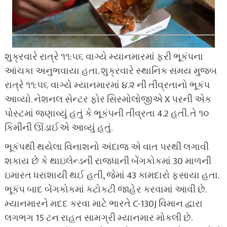
શુક્રવારે રાત્રે ૧૧:૫૬ વાગ્યે મ્યાનમારમાં ફરી ભૂકંપના
આંચકા અનુભવાયા હતા. શુક્રવારે સ્થાનિક સમય મુજબ
રાત્રે ૧૧:૫૬ વાગ્યે મ્યાનમારમાં ૪.૨ ની તીવ્રતાનો ભૂકંપ
આવ્યો. નેશનલ સેન્ટર ફોર સિસ્મોલોજીએ X પરની એક
પોસ્ટમાં જણાવ્યું હતું કે ભૂકંપની તીવ્રતા 4.2 હતી. તે ૧૦
કિમીની ઊંડાઈએ આવ્યું હતું.
ભૂકંપથી થયેલા વિનાશનો અંદાજ એ વાત પરથી લગાવી
શકાય છે કે થાઇલેન્ડની રાજધાની બેંગકોકમાં 30 માળની
ઇમારત ધરાશાયી થઈ હતી, જેમાં 43 કામદારો ફસાયા હતા.
ભૂકંપ બાદ બેંગકોકમાં કટોકટી જાહેર કરવામાં આવી છે.
મ્યાનમારને મદદ કરવા માટે ભારતે C-130J વિમાન દ્વારા
લગભગ 15 ટન રાહત સામગ્રી મ્યાનમાર મોકલી છે.