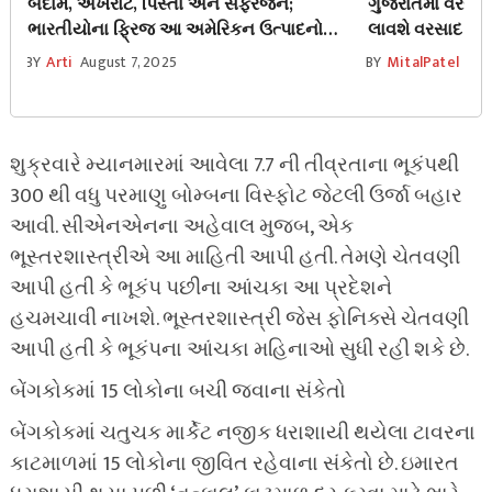
બદામ, અખરોટ, પિસ્તા અને સફરજન;
ગુજરાતમાં વરસા
ભારતીયોના ફ્રિજ આ અમેરિકન ઉત્પાદનોથી
લાવશે વરસાદ
ભરેલા છે, જાણો ટ્રમ્પના ઘરેથી ભારતમાં શું
BY
Arti
August 7, 2025
BY
MitalPatel
Aug
આવે છે
શુક્રવારે મ્યાનમારમાં આવેલા 7.7 ની તીવ્રતાના ભૂકંપથી
300 થી વધુ પરમાણુ બોમ્બના વિસ્ફોટ જેટલી ઉર્જા બહાર
આવી. સીએનએનના અહેવાલ મુજબ, એક
ભૂસ્તરશાસ્ત્રીએ આ માહિતી આપી હતી. તેમણે ચેતવણી
આપી હતી કે ભૂકંપ પછીના આંચકા આ પ્રદેશને
હચમચાવી નાખશે. ભૂસ્તરશાસ્ત્રી જેસ ફોનિક્સે ચેતવણી
આપી હતી કે ભૂકંપના આંચકા મહિનાઓ સુધી રહી શકે છે.
બેંગકોકમાં 15 લોકોના બચી જવાના સંકેતો
બેંગકોકમાં ચતુચક માર્કેટ નજીક ધરાશાયી થયેલા ટાવરના
કાટમાળમાં 15 લોકોના જીવિત રહેવાના સંકેતો છે. ઇમારત