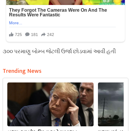
૩૦૦ પરમાણુ બોમ્બ જેટલી ઉર્જા છોડવામાં આવી હતી
Trending News