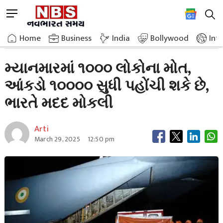
Skip
M
to
e
content
Home
Breaking News
1000 People Died In Myanmar The Number Could Reach 100000
n
Home
»
Business
»
India
Bollywood
Int
u
B
મ્યાનમારમાં ૧૦૦૦ લોકોના મોત,
u
આંકડો ૧૦૦૦૦ સુધી પહોંચી શકે છે,
t
t
ભારતે મદદ મોકલી
o
n
Arti
March 29, 2025
12:50 pm